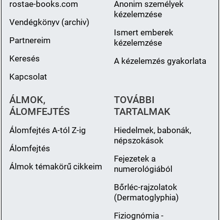
rostae-books.com
Anonim személyek
kézelemzése
Vendégkönyv (archiv)
Ismert emberek
Partnereim
kézelemzése
Keresés
A kézelemzés gyakorlata
Kapcsolat
ÁLMOK,
TOVÁBBI
ÁLOMFEJTÉS
TARTALMAK
Álomfejtés A-tól Z-ig
Hiedelmek, babonák,
népszokások
Álomfejtés
Fejezetek a
Álmok témakörű cikkeim
numerológiából
Bőrléc-rajzolatok
(Dermatoglyphia)
Fiziognómia -