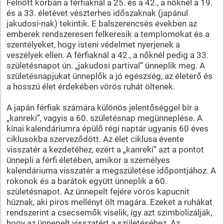
Felnőtt korban a férfiaknál a 25. és a 42., a nőknél a 19.
és a 33. életévet vészterhes időszaknak (japánul
jakudosi-nak) tekintik. E balszerencsés években az
emberek rendszeresen felkeresik a templomokat és a
szentélyeket, hogy isteni védelmet nyerjenek a
veszélyek ellen. A férfiaknál a 42., a nőknél pedig a 33.
születésnapot ún. „jakudosi partival” ünneplik meg. A
születésnapjukat ünneplők a jó egészség, az életerő és
a hosszú élet érdekében vörös ruhát öltenek.
A japán férfiak számára különös jelentőséggel bír a
„kanreki”, vagyis a 60. születésnap megünneplése. A
kínai kalendáriumra épülő régi naptár ugyanis 60 éves
ciklusokba szerveződött. Az élet ciklusa évente
visszatér a kezdetéhez, ezért a „kanreki” azt a pontot
ünnepli a férfi életében, amikor a személyes
kalendáriuma visszatér a megszületése időpontjához. A
rokonok és a barátok együtt ünneplik a 60.
születésnapot. Az ünnepelt fejére vörös kapucnit
húznak, aki piros mellényt ölt magára. Ezeket a ruhákat
rendszerint a csecsemők viselik, így azt szimbolizálják,
hogy az ünnepelt visszatért a születéséhez. Az