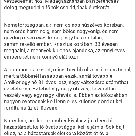
veszedelmet hoz. Madagaszkárban balszerencsés
dolog megtudni a főnök családjának életkorát.
Németországban, aki nem csinos húszéves korában,
nem erős harmincig, nem bölcs negyvenig, és nem
gazdag ötven éves koráig, egy haszontalan,
semmirekellő ember. Krisztus korában, 33 évesen
meghalni, a mennyek különös ajándéka, az ennyi éves
embereket nem könnyű elátkozni.
A babonások szerint, minél tovább ül valaki az asztalnál,
mert a többinél lassabban eszik, annál tovább él.
Amikor egy nő 31 éves lesz, nagy változásra számíthat
az életében. Ez lehet egy nagy utazás, de váratlan
veszély vagy egy nagy kihívás is. Ebben az időszakban
nagyon óvatosnak kell lennie, és különös gondot kell
fordítania üzleti ügyeire.
Koreában, amikor az ember kiválasztja a leendő
házastársát, kellő óvatossággal kell eljárnia. Sok bajt
okoz, ha a házastársak életkora között öt év a