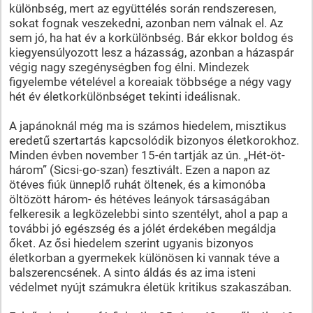
különbség, mert az együttélés során rendszeresen,
sokat fognak veszekedni, azonban nem válnak el. Az
sem jó, ha hat év a korkülönbség. Bár ekkor boldog és
kiegyensúlyozott lesz a házasság, azonban a házaspár
végig nagy szegénységben fog élni. Mindezek
figyelembe vételével a koreaiak többsége a négy vagy
hét év életkorkülönbséget tekinti ideálisnak.
A japánoknál még ma is számos hiedelem, misztikus
eredetű szertartás kapcsolódik bizonyos életkorokhoz.
Minden évben november 15-én tartják az ún. „Hét-öt-
három” (Sicsi-go-szan) fesztivált. Ezen a napon az
ötéves fiúk ünneplő ruhát öltenek, és a kimonóba
öltözött három- és hétéves leányok társaságában
felkeresik a legközelebbi sinto szentélyt, ahol a pap a
további jó egészség és a jólét érdekében megáldja
őket. Az ősi hiedelem szerint ugyanis bizonyos
életkorban a gyermekek különösen ki vannak téve a
balszerencsének. A sinto áldás és az ima isteni
védelmet nyújt számukra életük kritikus szakaszában.