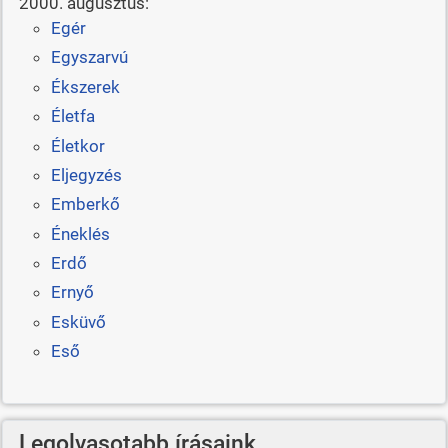
2000. augusztus:
Egér
Egyszarvú
Ékszerek
Életfa
Életkor
Eljegyzés
Emberkő
Éneklés
Erdő
Ernyő
Esküvő
Eső
Legolvasotabb írásaink