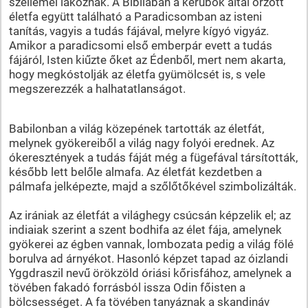
szellemei lakoznak. A Bibliában a kerubok által őrzött
életfa együtt található a Paradicsomban az isteni
tanítás, vagyis a tudás fájával, melyre kígyó vigyáz.
Amikor a paradicsomi első emberpár evett a tudás
fájáról, Isten kiűzte őket az Édenből, mert nem akarta,
hogy megkóstolják az életfa gyümölcsét is, s vele
megszerezzék a halhatatlanságot.
Babilonban a világ közepének tartották az életfát,
melynek gyökereiből a világ nagy folyói erednek. Az
ókeresztények a tudás fáját még a fügefával társították,
később lett belőle almafa. Az életfát kezdetben a
pálmafa jelképezte, majd a szőlőtőkével szimbolizálták.
Az irániak az életfát a világhegy csúcsán képzelik el; az
indiaiak szerint a szent bodhifa az élet fája, amelynek
gyökerei az égben vannak, lombozata pedig a világ fölé
borulva ad árnyékot. Hasonló képzet tapad az óizlandi
Yggdraszil nevű örökzöld óriási kőrisfához, amelynek a
tövében fakadó forrásból issza Odin főisten a
bölcsességet. A fa tövében tanyáznak a skandináv