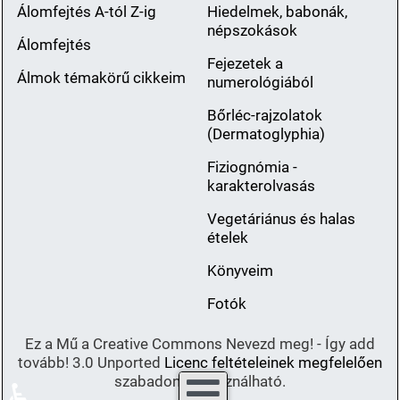
Álomfejtés A-tól Z-ig
Hiedelmek, babonák,
népszokások
Álomfejtés
Fejezetek a
Álmok témakörű cikkeim
numerológiából
Bőrléc-rajzolatok
(Dermatoglyphia)
Fiziognómia -
karakterolvasás
Vegetáriánus és halas
ételek
Könyveim
Fotók
Ez a Mű a Creative Commons Nevezd meg! - Így add
tovább! 3.0 Unported
Licenc feltételeinek megfelelően
szabadon felhasználható.
♿