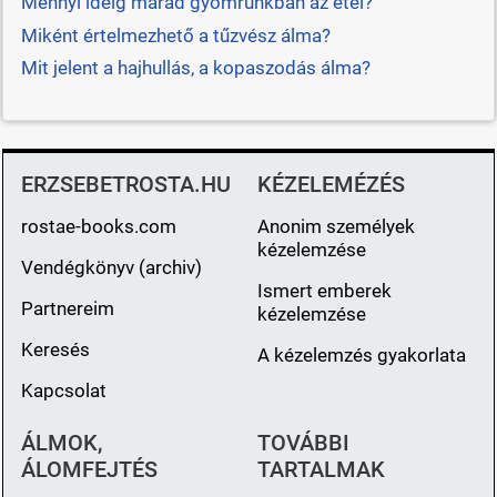
Mennyi ideig marad gyomrunkban az étel?
Miként értelmezhető a tűzvész álma?
Mit jelent a hajhullás, a kopaszodás álma?
ERZSEBETROSTA.HU
KÉZELEMÉZÉS
rostae-books.com
Anonim személyek
kézelemzése
Vendégkönyv (archiv)
Ismert emberek
Partnereim
kézelemzése
Keresés
A kézelemzés gyakorlata
Kapcsolat
ÁLMOK,
TOVÁBBI
ÁLOMFEJTÉS
TARTALMAK