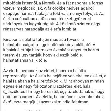
mitológia istennői, a Nornák, és a fát naponta a forrás
vízével meglocsolják. A fa örökké nedves ágairól
csepegő harmat táplálja a föld valamennyi folyóját. Az
életfa csúcsában a bölcs sas fészkel, gyökereit
sárkányok és kígyók rágják. A középső szinten négy
rénszarvas harapdálja az életfa lombját.
Kínában az életfa tetején madár, a tövénél a
halhatatlanságot megjelenítő sárkány található. A
kínaiak életfája háromezer évenként egyetlen körtét
terem, és úgy tartják, hogy aki eszik belőle,
halhatatlanná válik tőle.
Az életfa nemcsak az életet, hanem a halált is
reprezentálja. Az életfa belsejében van elrejtve az élet, a
halál fájában a halál rejtőzködik. Mint ahogyan minden
egyes élet négy fokozaton  születés, élet, halál,
újjászületés  megy keresztül, úgy az életfának is négy
stádiuma ismert. Az életfa, hasonlóan a szimpla fához,
évről-évre megújul, tavasszal mindig feltámad.