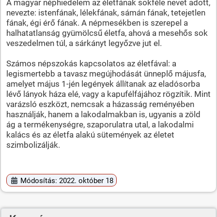
A magyar néphiedelem az életfának sokféle nevet adott,
nevezte: istenfának, lélekfának, sámán fának, tetejetlen
fának, égi érő fának. A népmesékben is szerepel a
halhatatlanság gyümölcsű életfa, ahová a mesehős sok
veszedelmen túl, a sárkányt legyőzve jut el.
Számos népszokás kapcsolatos az életfával: a
legismertebb a tavasz megújhodását ünneplő májusfa,
amelyet május 1-jén legények állítanak az eladósorba
lévő lányok háza elé, vagy a kapufélfájához rögzítik. Mint
varázsló eszközt, nemcsak a házasság reményében
használják, hanem a lakodalmakban is, ugyanis a zöld
ág a termékenységre, szaporulatra utal, a lakodalmi
kalács és az életfa alakú sütemények az életet
szimbolizálják.
Módosítás: 2022. október 18