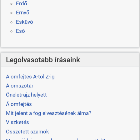
Erdő
Ernyő
Esküvő
Eső
Legolvasotabb írásaink
Álomfejtés A-tól Z-ig
Álomszótár
Önéletrajz helyett
Álomfejtés
Mit jelent a fog elvesztésének álma?
Viszketés
Összetett számok