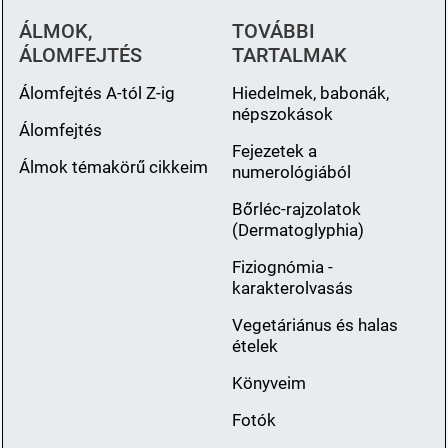
ÁLMOK,
TOVÁBBI
ÁLOMFEJTÉS
TARTALMAK
Álomfejtés A-tól Z-ig
Hiedelmek, babonák,
népszokások
Álomfejtés
Fejezetek a
Álmok témakörű cikkeim
numerológiából
Bőrléc-rajzolatok
(Dermatoglyphia)
Fiziognómia -
karakterolvasás
Vegetáriánus és halas
ételek
Könyveim
Fotók