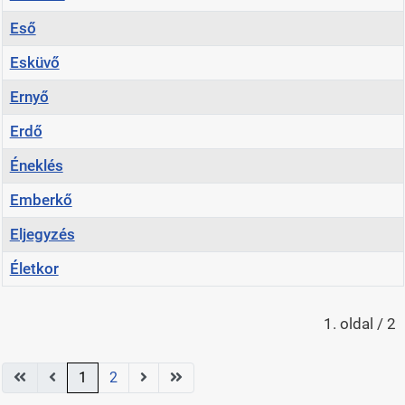
Eső
Esküvő
Ernyő
Erdő
Éneklés
Emberkő
Eljegyzés
Életkor
Cikkek
1. oldal / 2
1
2