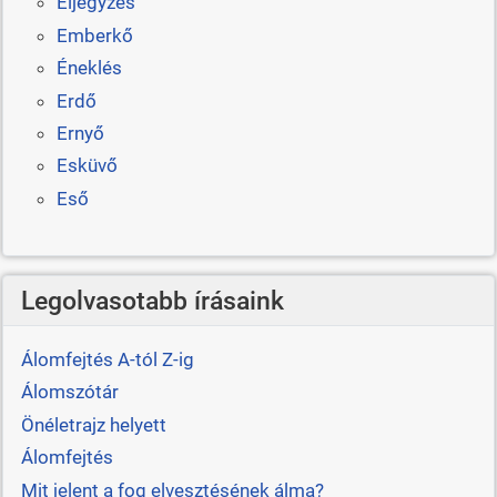
Eljegyzés
Emberkő
Éneklés
Erdő
Ernyő
Esküvő
Eső
Legolvasotabb írásaink
Álomfejtés A-tól Z-ig
Álomszótár
Önéletrajz helyett
Álomfejtés
Mit jelent a fog elvesztésének álma?