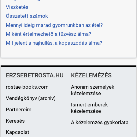
Viszketés
Összetett számok
Mennyi ideig marad gyomrunkban az étel?
Miként értelmezhető a tűzvész álma?
Mit jelent a hajhullás, a kopaszodás álma?
ERZSEBETROSTA.HU
KÉZELEMÉZÉS
rostae-books.com
Anonim személyek
kézelemzése
Vendégkönyv (archiv)
Ismert emberek
Partnereim
kézelemzése
Keresés
A kézelemzés gyakorlata
Kapcsolat