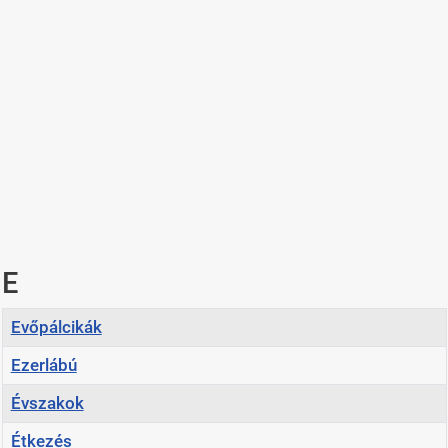
E
Cím
Evőpálcikák
Ezerlábú
Évszakok
Étkezés