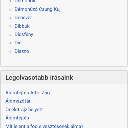
Démonok
Démonűző Csung Kuj
Denevér
Dibbuk
Dicsfény
Dió
Disznó
Legolvasotabb írásaink
Álomfejtés A-tól Z-ig
Álomszótár
Önéletrajz helyett
Álomfejtés
Mit jelent a fog elvesztésének álma?