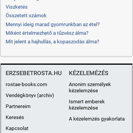
Viszketés
Összetett számok
Mennyi ideig marad gyomrunkban az étel?
Miként értelmezhető a tűzvész álma?
Mit jelent a hajhullás, a kopaszodás álma?
ERZSEBETROSTA.HU
KÉZELEMÉZÉS
rostae-books.com
Anonim személyek
kézelemzése
Vendégkönyv (archiv)
Ismert emberek
Partnereim
kézelemzése
Keresés
A kézelemzés gyakorlata
Kapcsolat