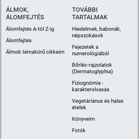
ÁLMOK,
TOVÁBBI
ÁLOMFEJTÉS
TARTALMAK
Álomfejtés A-tól Z-ig
Hiedelmek, babonák,
népszokások
Álomfejtés
Fejezetek a
Álmok témakörű cikkeim
numerológiából
Bőrléc-rajzolatok
(Dermatoglyphia)
Fiziognómia -
karakterolvasás
Vegetáriánus és halas
ételek
Könyveim
Fotók