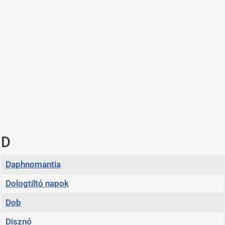
D
Cím
Daphnomantia
Dologtiltó napok
Dob
Disznó