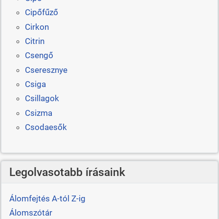
Cipőfűző
Cirkon
Citrin
Csengő
Cseresznye
Csiga
Csillagok
Csizma
Csodaesők
Legolvasotabb írásaink
Álomfejtés A-tól Z-ig
Álomszótár