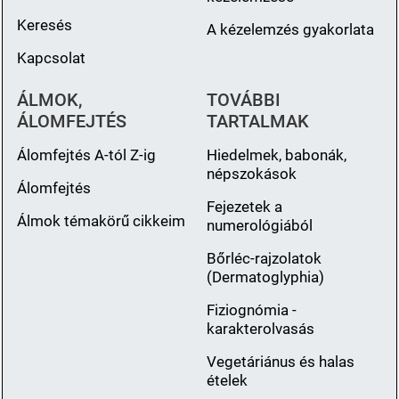
Keresés
A kézelemzés gyakorlata
Kapcsolat
ÁLMOK,
TOVÁBBI
ÁLOMFEJTÉS
TARTALMAK
Álomfejtés A-tól Z-ig
Hiedelmek, babonák,
népszokások
Álomfejtés
Fejezetek a
Álmok témakörű cikkeim
numerológiából
Bőrléc-rajzolatok
(Dermatoglyphia)
Fiziognómia -
karakterolvasás
Vegetáriánus és halas
ételek