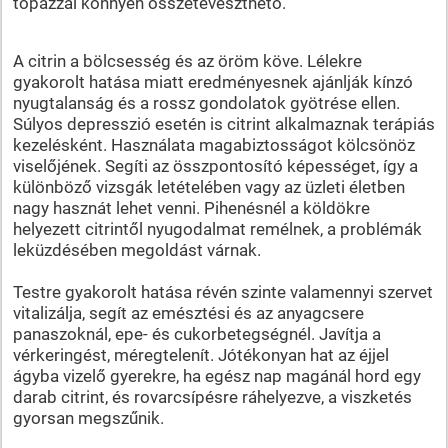
topázzal könnyen összetéveszthető.
A citrin a bölcsesség és az öröm köve. Lélekre
gyakorolt hatása miatt eredményesnek ajánlják kínzó
nyugtalanság és a rossz gondolatok gyötrése ellen.
Súlyos depresszió esetén is citrint alkalmaznak terápiás
kezelésként. Használata magabiztosságot kölcsönöz
viselőjének. Segíti az összpontosító képességet, így a
különböző vizsgák letételében vagy az üzleti életben
nagy hasznát lehet venni. Pihenésnél a köldökre
helyezett citrintől nyugodalmat remélnek, a problémák
leküzdésében megoldást várnak.
Testre gyakorolt hatása révén szinte valamennyi szervet
vitalizálja, segít az emésztési és az anyagcsere
panaszoknál, epe- és cukorbetegségnél. Javítja a
vérkeringést, méregtelenít. Jótékonyan hat az éjjel
ágyba vizelő gyerekre, ha egész nap magánál hord egy
darab citrint, és rovarcsípésre ráhelyezve, a viszketés
gyorsan megszűnik.