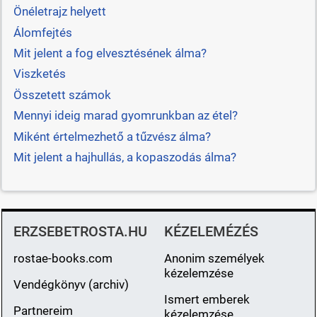
Önéletrajz helyett
Álomfejtés
Mit jelent a fog elvesztésének álma?
Viszketés
Összetett számok
Mennyi ideig marad gyomrunkban az étel?
Miként értelmezhető a tűzvész álma?
Mit jelent a hajhullás, a kopaszodás álma?
ERZSEBETROSTA.HU
KÉZELEMÉZÉS
rostae-books.com
Anonim személyek
kézelemzése
Vendégkönyv (archiv)
Ismert emberek
Partnereim
kézelemzése