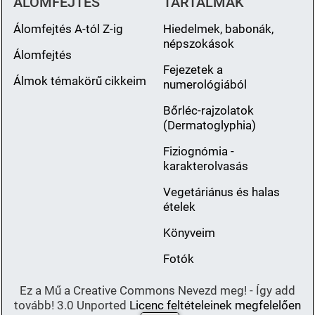
ÁLOMFEJTÉS
TARTALMAK
Álomfejtés A-tól Z-ig
Hiedelmek, babonák,
népszokások
Álomfejtés
Fejezetek a
Álmok témakörű cikkeim
numerológiából
Bőrléc-rajzolatok
(Dermatoglyphia)
Fiziognómia -
karakterolvasás
Vegetáriánus és halas
ételek
Könyveim
Fotók
Ez a Mű a Creative Commons Nevezd meg! - Így add
tovább! 3.0 Unported
Licenc feltételeinek megfelelően