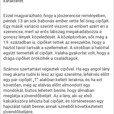
karakterét.
Ezzel magyarázható, hogy a jószerencse reményében,
péntek 13-án sok babonás ember vette fel öreg cipőjét.
Egy másik variáció szerint viszont az embert azért éri a
szerencse, mert az erős lábszag megakadályozza a
gonosz lények közeledését. A középkorban, sőt még a
19. században is, cipőket tettek az ereszekbe, hogy a
háztól távol tartsák a szellemeket. A sírokban a halottal
együtt temették el cipőjét. Valaha gyakorlat volt, hogy a
drága cipőket örökölték a családtagok.
Számos szertartást végeztek cipővel. Ha egy angol lány
meg akarta tudni ki lesz az igaz szerelme, lefekvés előtt
egy pár cipőjét „T” alakban kellett leraknia, és ha ezt
követően, még az elalvás előtt elmondott egy
mondókát, biztos lehetett benne, hogy álmában
meglátja a jövendőbelijét. Az a lány, aki az első
kakukkszóra lehúzta bal cipőjét, és történetesen egy
hajszálat talált benne, annak színéből következtetett
jövendőbelijére.