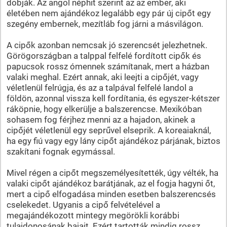
dobják. Az angol néphit szerint az az ember, aki
életében nem ajándékoz legalább egy pár új cipőt egy
szegény embernek, mezítláb fog járni a másvilágon.
A cipők azonban nemcsak jó szerencsét jelezhetnek.
Görögországban a talppal felfelé fordított cipők és
papucsok rossz ómennek számítanak, mert a házban
valaki meghal. Ezért annak, aki leejti a cipőjét, vagy
véletlenül felrúgja, és az a talpával felfelé landol a
földön, azonnal vissza kell fordítania, és egyszer-kétszer
ráköpnie, hogy elkerülje a balszerencse. Mexikóban
sohasem fog férjhez menni az a hajadon, akinek a
cipőjét véletlenül egy seprűvel elseprik. A koreaiaknál,
ha egy fiú vagy egy lány cipőt ajándékoz párjának, biztos
szakítani fognak egymással.
Mivel régen a cipőt megszemélyesítették, úgy vélték, ha
valaki cipőt ajándékoz barátjának, az el fogja hagyni őt,
mert a cipő elfogadása minden esetben balszerencsés
cselekedet. Ugyanis a cipő felvételével a
megajándékozott mintegy megörökli korábbi
tulajdonosának bajait. Ezért tartották mindig rossz