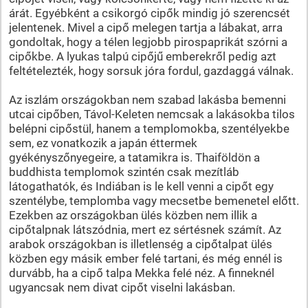
árát. Egyébként a csikorgó cipők mindig jó szerencsét
jelentenek. Mivel a cipő melegen tartja a lábakat, arra
gondoltak, hogy a télen legjobb pirospaprikát szórni a
cipőkbe. A lyukas talpú cipőjű emberekről pedig azt
feltételezték, hogy sorsuk jóra fordul, gazdaggá válnak.
Az iszlám országokban nem szabad lakásba bemenni
utcai cipőben, Távol-Keleten nemcsak a lakásokba tilos
belépni cipőstül, hanem a templomokba, szentélyekbe
sem, ez vonatkozik a japán éttermek
gyékényszőnyegeire, a tatamikra is. Thaiföldön a
buddhista templomok szintén csak mezítláb
látogathatók, és Indiában is le kell venni a cipőt egy
szentélybe, templomba vagy mecsetbe bemenetel előtt.
Ezekben az országokban ülés közben nem illik a
cipőtalpnak látszódnia, mert ez sértésnek számít. Az
arabok országokban is illetlenség a cipőtalpat ülés
közben egy másik ember felé tartani, és még ennél is
durvább, ha a cipő talpa Mekka felé néz. A finneknél
ugyancsak nem divat cipőt viselni lakásban.