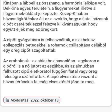
Kínában a lábbeli az összhang, a harmónia jelképe volt.
Dél-Kína egyes területein, a fiúgyermeket, illetve a
fiúgyermek-áldást jelképezte. Közép-Kínában
házasságkötéskor élt az a szokás, hogy a fiatal házasok
cipőt cseréltek ezzel fejezve ki kívánságukat, hogy
együtt éljék meg az öregkort.
A cipőt gyógyításra is felhasználták, a szikhek az
epilepsziás betegekkel a rohamok csillapítása céljából
egy öreg cipőt szagoltattak.
Az araboknak - az ablakhoz hasonlóan - egykoron a
cipőről is a nő jutott az eszükbe, és az álmukban
felhúzott cipő életkorától függően fiatal vagy öreg
feleségre számítottak. A cipő elvesztése viszont a
házas férfinak a feleség elvesztését jósolta meg.
Módosítás: 2022. október 18