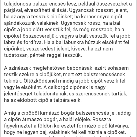
tulajdonosa balszerencsés lesz, például összeveszhet a
párjával, elveszítheti állását. Ugyancsak rosszat jelent,
ha az ágyra tesszük cipőinket; ha karácsonyra cipőt
ajándékozunk valakinek. Ugyancsak rossz, ha a bal
cipőt a jobb előtt vesszük fel, és még rosszabb, ha a
cipőket összecseréljük, vagyis a balt vesszük fel a jobb
lábra és fordítva. Ha a bal lábunkra húzzuk elsőként fel
cipőnket, veszekedést jelent, kivéve, ha ezt nem
tudatosan, péntek reggel tesszük.
A színészek meglehetősen babonásak, ezért sohasem
teszik székre a cipőjüket, mert ezt balszerencsésnek
tekintik. Öltözködésnél mindig a jobb cipőt veszik fel
vagy le elsőként. A csikorgó cipőnek is nagy
jelentőséget tulajdonítanak, és szerencsésnek tartják,
ha az eldobott cipő a talpára esik.
Amíg a cipőből kimászó bogár balszerencsés jel, addig
a cipőn átmászó bogár, a halál előjele. Rosszra
figyelmeztet a földön keresztet formázó cipő látványa,
hogy ne legyen baj, valakinek fel kell húznia a cipőket.