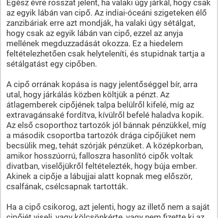
Egész évre rosszat jelent, ha valaki úgy járkál, hogy csak
az egyik lábán van cipő. Az indiai-óceáni szigeteken élő
zanzibáriak erre azt mondják, ha valaki úgy sétálgat,
hogy csak az egyik lábán van cipő, ezzel az anyja
mellének megduzzadását okozza. Ez a hiedelem
feltételezhetően csak helyteleníti, és stupidnak tartja a
sétálgatást egy cipőben.
A cipő orrának kopása is nagy jelentőséggel bír, arra
utal, hogy járkálás közben költjük a pénzt. Az
átlagemberek cipőjének talpa belülről kifelé, míg az
extravagánsaké fordítva, kívülről befelé haladva kopik.
Az első csoporthoz tartozók jól bánnak pénzükkel, míg
a második csoportba tartozók drága cipőjüket nem
becsülik meg, tehát szórják pénzüket. A középkorban,
amikor hosszúorrú, falloszra hasonlító cipők voltak
divatban, viselőjükről feltételezték, hogy búja ember.
Akinek a cipője a lábujjai alatt kopnak meg először,
csalfának, csélcsapnak tartották.
Ha a cipő csikorog, azt jelenti, hogy az illető nem a saját
cipőjét viseli, vagy kölcsönkérte, vagy nem fizette ki az