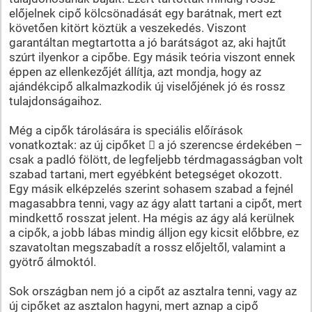
előjelnek cipő kölcsönadását egy barátnak, mert ezt
követően kitört köztük a veszekedés. Viszont
garantáltan megtartotta a jó barátságot az, aki hajtűt
szúrt ilyenkor a cipőbe. Egy másik teória viszont ennek
éppen az ellenkezőjét állítja, azt mondja, hogy az
ajándékcipő alkalmazkodik új viselőjének jó és rossz
tulajdonságaihoz.
Még a cipők tárolására is speciális előírások
vonatkoztak: az új cipőket  a jó szerencse érdekében –
csak a padló fölött, de legfeljebb térdmagasságban volt
szabad tartani, mert egyébként betegséget okozott.
Egy másik elképzelés szerint sohasem szabad a fejnél
magasabbra tenni, vagy az ágy alatt tartani a cipőt, mert
mindkettő rosszat jelent. Ha mégis az ágy alá kerülnek
a cipők, a jobb lábas mindig álljon egy kicsit előbbre, ez
szavatoltan megszabadít a rossz előjeltől, valamint a
gyötrő álmoktól.
Sok országban nem jó a cipőt az asztalra tenni, vagy az
új cipőket az asztalon hagyni, mert aznap a cipő