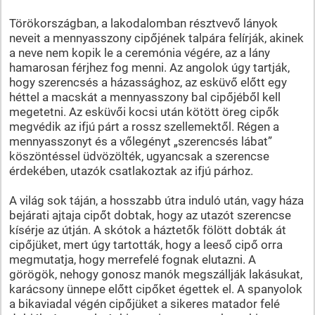
Törökországban, a lakodalomban résztvevő lányok
neveit a mennyasszony cipőjének talpára felírják, akinek
a neve nem kopik le a ceremónia végére, az a lány
hamarosan férjhez fog menni. Az angolok úgy tartják,
hogy szerencsés a házassághoz, az esküvő előtt egy
héttel a macskát a mennyasszony bal cipőjéből kell
megetetni. Az esküvői kocsi után kötött öreg cipők
megvédik az ifjú párt a rossz szellemektől. Régen a
mennyasszonyt és a vőlegényt „szerencsés lábat”
köszöntéssel üdvözölték, ugyancsak a szerencse
érdekében, utazók csatlakoztak az ifjú párhoz.
A világ sok táján, a hosszabb útra induló után, vagy háza
bejárati ajtaja cipőt dobtak, hogy az utazót szerencse
kísérje az útján. A skótok a háztetők fölött dobták át
cipőjüket, mert úgy tartották, hogy a leeső cipő orra
megmutatja, hogy merrefelé fognak elutazni. A
görögök, nehogy gonosz manók megszállják lakásukat,
karácsony ünnepe előtt cipőket égettek el. A spanyolok
a bikaviadal végén cipőjüket a sikeres matador felé