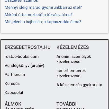
Összetett számok
Mennyi ideig marad gyomrunkban az étel?
Miként értelmezhető a tűzvész álma?
Mit jelent a hajhullás, a kopaszodás álma?
ERZSEBETROSTA.HU
KÉZELEMÉZÉS
rostae-books.com
Anonim személyek
kézelemzése
Vendégkönyv (archiv)
Ismert emberek
Partnereim
kézelemzése
Keresés
A kézelemzés gyakorlata
Kapcsolat
ÁLMOK,
TOVÁBBI