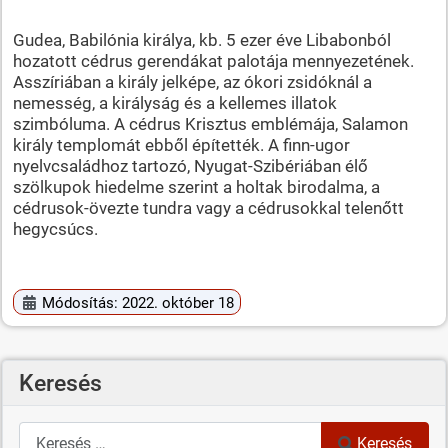
Gudea, Babilónia királya, kb. 5 ezer éve Libabonból
hozatott cédrus gerendákat palotája mennyezetének.
Asszíriában a király jelképe, az ókori zsidóknál a
nemesség, a királyság és a kellemes illatok
szimbóluma. A cédrus Krisztus emblémája, Salamon
király templomát ebből építették. A finn-ugor
nyelvcsaládhoz tartozó, Nyugat-Szibériában élő
szölkupok hiedelme szerint a holtak birodalma, a
cédrusok-övezte tundra vagy a cédrusokkal telenőtt
hegycsúcs.
Módosítás: 2022. október 18
Keresés
Keresés
Keresés