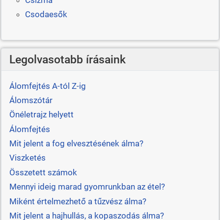
Csodaesők
Legolvasotabb írásaink
Álomfejtés A-tól Z-ig
Álomszótár
Önéletrajz helyett
Álomfejtés
Mit jelent a fog elvesztésének álma?
Viszketés
Összetett számok
Mennyi ideig marad gyomrunkban az étel?
Miként értelmezhető a tűzvész álma?
Mit jelent a hajhullás, a kopaszodás álma?