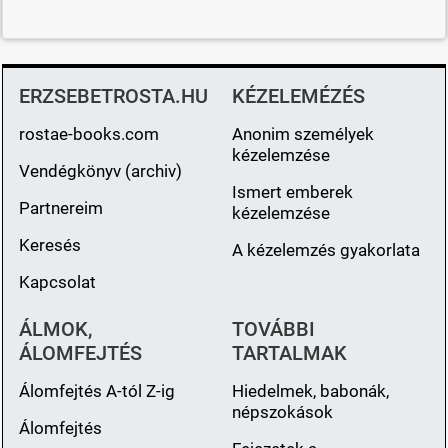
ERZSEBETROSTA.HU
KÉZELEMÉZÉS
rostae-books.com
Anonim személyek
kézelemzése
Vendégkönyv (archiv)
Ismert emberek
Partnereim
kézelemzése
Keresés
A kézelemzés gyakorlata
Kapcsolat
ÁLMOK,
TOVÁBBI
ÁLOMFEJTÉS
TARTALMAK
Álomfejtés A-tól Z-ig
Hiedelmek, babonák,
népszokások
Álomfejtés