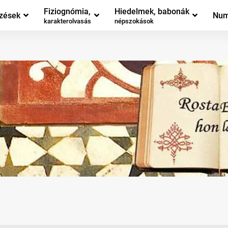
Fiziognómia,
Hiedelmek, babonák
zések
Num
karakterolvasás
népszokások