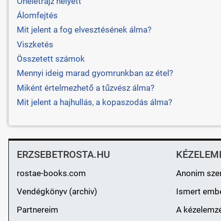
Önéletrajz helyett
Álomfejtés
Mit jelent a fog elvesztésének álma?
Viszketés
Összetett számok
Mennyi ideig marad gyomrunkban az étel?
Miként értelmezhető a tűzvész álma?
Mit jelent a hajhullás, a kopaszodás álma?
ERZSEBETROSTA.HU
KÉZELEM
rostae-books.com
Anonim sze
Vendégkönyv (archiv)
Ismert emb
Partnereim
A kézelemzé