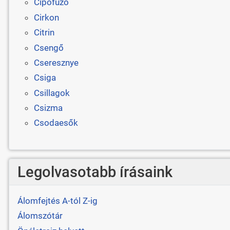
Cipőfűző
Cirkon
Citrin
Csengő
Cseresznye
Csiga
Csillagok
Csizma
Csodaesők
Legolvasotabb írásaink
Álomfejtés A-tól Z-ig
Álomszótár