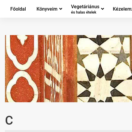
Vegetáriánus
Főoldal
Könyveim
Kézelem
és halas ételek
C