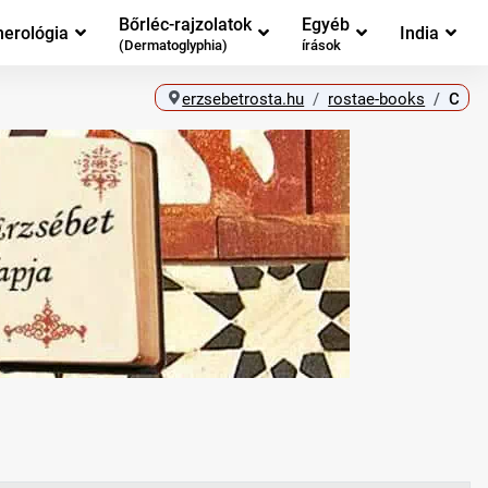
Bőrléc-rajzolatok
Egyéb
erológia
India
(Dermatoglyphia)
írások
erzsebetrosta.hu
rostae-books
C