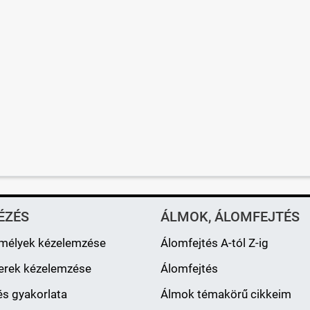
ÉZÉS
ÁLMOK, ÁLOMFEJTÉS
mélyek kézelemzése
Álomfejtés A-tól Z-ig
erek kézelemzése
Álomfejtés
s gyakorlata
Álmok témakörű cikkeim