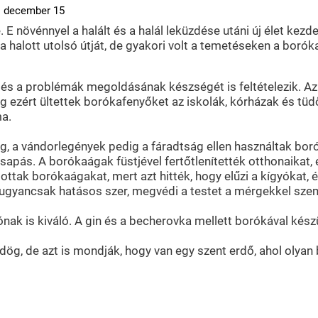
. december 15
 E növénnyel a halált és a halál leküzdése utáni új élet kezde
halott utolsó útját, de gyakori volt a temetéseken a borók
 és a problémák megoldásának készségét is feltételezik. Az 
ínűleg ezért ültettek borókafenyőket az iskolák, kórházak és t
a.
, a vándorlegények pedig a fáradtság ellen használtak borók
sapás. A borókaágak füstjével fertőtlenítették otthonaikat, 
tak borókaágakat, mert azt hitték, hogy elűzi a kígyókat, 
 ugyancsak hatásos szer, megvédi a testet a mérgekkel sze
ak is kiváló. A gin és a becherovka mellett borókával készül
dög, de azt is mondják, hogy van egy szent erdő, ahol olyan