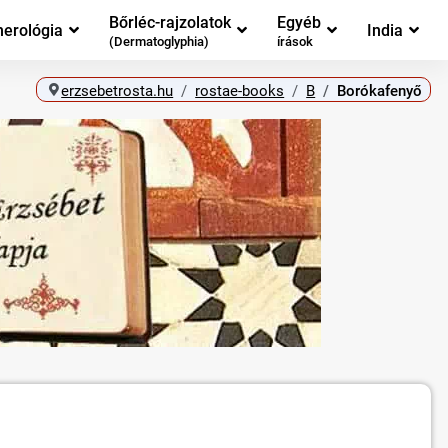
Bőrléc-rajzolatok
Egyéb
erológia
India
(Dermatoglyphia)
írások
erzsebetrosta.hu
rostae-books
B
Borókafenyő