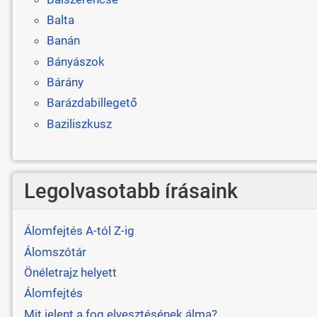
Balta
Banán
Bányászok
Bárány
Barázdabillegető
Baziliszkusz
Legolvasotabb írásaink
Álomfejtés A-tól Z-ig
Álomszótár
Önéletrajz helyett
Álomfejtés
Mit jelent a fog elvesztésének álma?