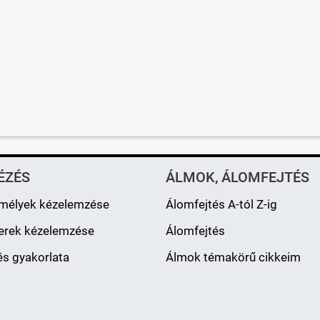
ÉZÉS
ÁLMOK, ÁLOMFEJTÉS
mélyek kézelemzése
Álomfejtés A-tól Z-ig
erek kézelemzése
Álomfejtés
s gyakorlata
Álmok témakörű cikkeim