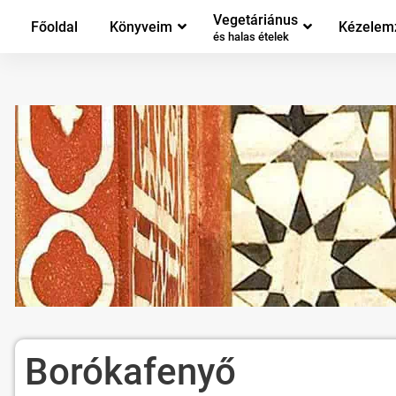
Vegetáriánus
Főoldal
Könyveim
Kézelem
és halas ételek
Borókafenyő