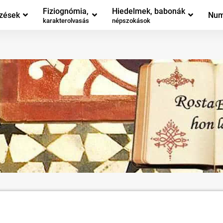
Fiziognómia,
Hiedelmek, babonák
zések
Num
karakterolvasás
népszokások