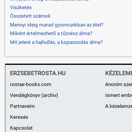
Viszketés
Összetett számok
Mennyi ideig marad gyomrunkban az étel?
Miként értelmezhető a tűzvész álma?
Mit jelent a hajhullás, a kopaszodás álma?
ERZSEBETROSTA.HU
KÉZELEM
rostae-books.com
Anonim sze
Vendégkönyv (archiv)
Ismert emb
Partnereim
A kézelemzé
Keresés
Kapcsolat