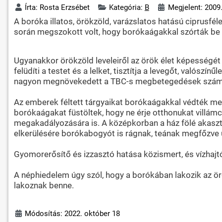
Írta:
Rosta Erzsébet
Kategória:
B
Megjelent: 2009
A boróka illatos, örökzöld, varázslatos hatású ciprusféle.
során megszokott volt, hogy borókaágakkal szórták be a 
Ugyanakkor örökzöld leveleiről az örök élet képességét
felüdíti a testet és a lelket, tisztítja a levegőt, valósz
nagyon megnövekedett a TBC-s megbetegedések szám
Az emberek féltett tárgyaikat borókaágakkal védték meg
borókaágakat füstöltek, hogy ne érje otthonukat villámc
megakadályozására is. A középkorban a ház fölé akasztot
elkerülésére borókabogyót is rágnak, teának megfőzve
Gyomorerősítő és izzasztó hatása közismert, és vízhajtón
A néphiedelem úgy szól, hogy a borókában lakozik az ör
lakoznak benne.
Módosítás: 2022. október 18