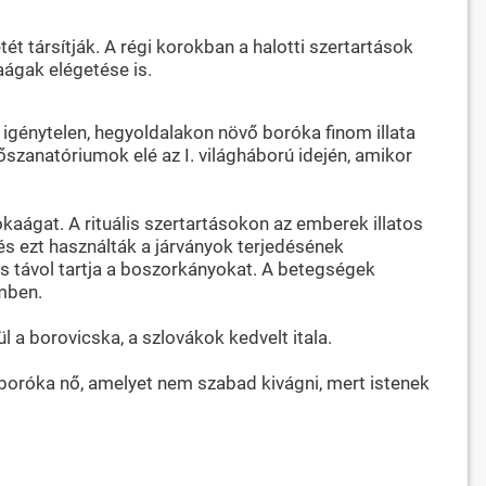
tét társítják. A régi korokban a halotti szertartások
aágak elégetése is.
igénytelen, hegyoldalakon növő boróka finom illata
üdőszanatóriumok elé az I. világháború idején, amikor
aágat. A rituális szertartásokon az emberek illatos
és ezt használták a járványok terjedésének
és távol tartja a boszorkányokat. A betegségek
mben.
 a borovicska, a szlovákok kedvelt itala.
 boróka nő, amelyet nem szabad kivágni, mert istenek