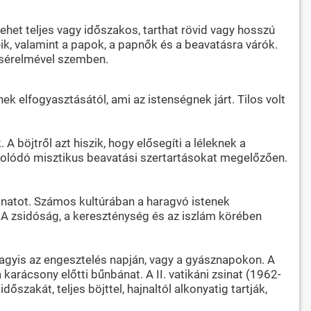
t lehet teljes vagy időszakos, tarthat rövid vagy hosszú
veik, valamint a papok, a papnők és a beavatásra várók.
k sérelmével szemben.
k elfogyasztásától, ami az istenségnek járt. Tilos volt
A böjtről azt hiszik, hogy elősegíti a léleknek a
csolódó misztikus beavatási szertartásokat megelőzően.
ánatot. Számos kultúrában a haragvó istenek
 A zsidóság, a kereszténység és az iszlám körében
vagyis az engesztelés napján, vagy a gyásznapokon. A
arácsony előtti bűnbánat. A II. vatikáni zsinat (1962-
akát, teljes böjttel, hajnaltól alkonyatig tartják,