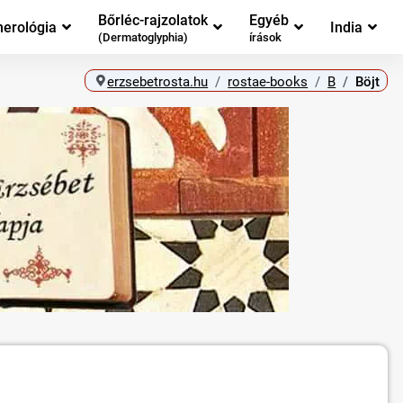
Bőrléc-rajzolatok
Egyéb
erológia
India
(Dermatoglyphia)
írások
erzsebetrosta.hu
rostae-books
B
Böjt