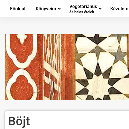
Vegetáriánus
Főoldal
Könyveim
Kézelem
és halas ételek
Böjt