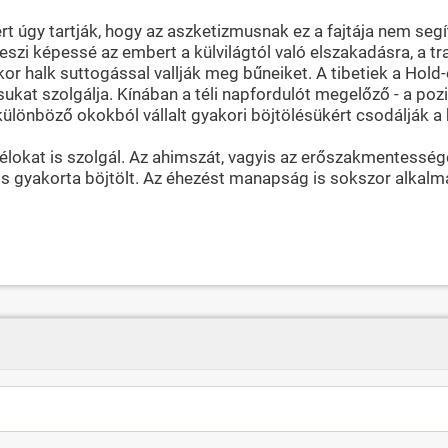
t úgy tartják, hogy az aszketizmusnak ez a fajtája nem segít
teszi képessé az embert a külvilágtól való elszakadásra, a 
r halk suttogással vallják meg bűneiket. A tibetiek a Hold-é
kat szolgálja. Kínában a téli napfordulót megelőző - a pozití
különböző okokból vállalt gyakori böjtölésükért csodálják 
i célokat is szolgál. Az ahimszát, vagyis az erőszakmentessé
t is gyakorta böjtölt. Az éhezést manapság is sokszor alkalm