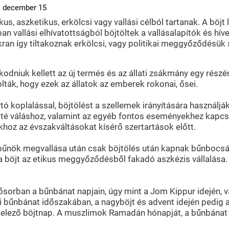
. december 15
tikus, aszketikus, erkölcsi vagy vallási célból tartanak. A böj
ban vallási elhívatottságból böjtöltek a vallásalapítók és hí
kran így tiltakoznak erkölcsi, vagy politikai meggyőződésü
dniuk kellett az új termés és az állati zsákmány egy részéne
ák, hogy ezek az állatok az emberek rokonai, ősei.
koplalással, böjtölést a szellemek irányítására használják. 
ültté váláshoz, valamint az egyéb fontos eseményekhez kap
hoz az évszakváltásokat kísérő szertartások előtt.
ti bűnök megvallása után csak böjtölés után kapnak bűnbocs
a böjt az etikus meggyőződésből fakadó aszkézis vállalása.
sősorban a bűnbánat napjain, úgy mint a Jom Kippur idején, 
 bűnbánat időszakában, a nagyböjt és advent idején pedig a k
ező böjtnap. A muszlimok Ramadán hónapját, a bűnbánat idősz