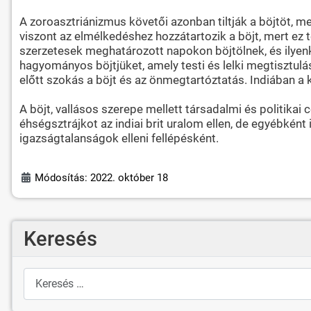
A zoroasztriánizmus követői azonban tiltják a böjtöt, mer
viszont az elmélkedéshez hozzátartozik a böjt, mert ez 
szerzetesek meghatározott napokon böjtölnek, és ilyenko
hagyományos böjtjüket, amely testi és lelki megtisztulásu
előtt szokás a böjt és az önmegtartóztatás. Indiában a 
A böjt, vallásos szerepe mellett társadalmi és politika
éhségsztrájkot az indiai brit uralom ellen, de egyébkén
igazságtalanságok elleni fellépésként.
Módosítás: 2022. október 18
Keresés
Keresés