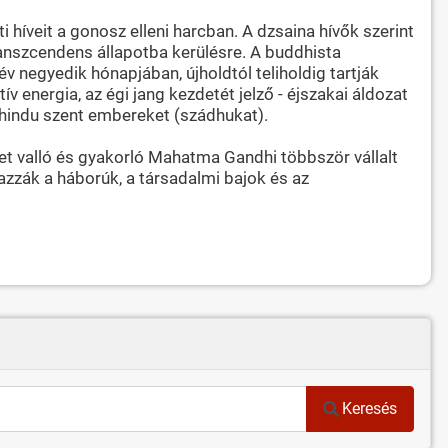
i híveit a gonosz elleni harcban. A dzsaina hívők szerint
transzcendens állapotba kerülésre. A buddhista
v negyedik hónapjában, újholdtól teliholdig tartják
v energia, az égi jang kezdetét jelző - éjszakai áldozat
a hindu szent embereket (szádhukat).
get valló és gyakorló Mahatma Gandhi többször vállalt
azzák a háborúk, a társadalmi bajok és az
Keresés