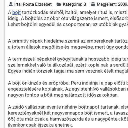
Írta:
Rosta Erzsébet
Kategória:
B
Megjelent: 2009
A
böjt
tartózkodás ételtől, italtól, amelyet rituális, misz
ideig. A böjtölés az ókor óta világszerte ismert, elsősor
Lehet böjtölni egyedül és csoportosan, ez utóbbiak gya
A primitív népek hiedelme szerint az embereknek tartózko
a totem állatok megölése és megevése, mert úgy gondolt
A természeti népeknél gyógyítanak a hosszabb ideig tartó 
szellemekkel való találkozását, ezért koplalnak a serd
Egyes indián törzsek tagjai ma sem vesznek ételt maguk
A böjt önkínzás és erőpróba. Peru indiánjai a pap előt
engesztelésére koplalnak. Az egyistenhívő vallásokban 
nagyon fontos a böjt meghatározott időszakokban.
A zsidó vallásban évente néhány böjtnapot tartanak, el
keresztényeknél két negyvennapos böjt ismert, a tavaszi
65) óta már csak a hamvazószerda és a nagypéntek kötel
ilyenkor csak éjszaka ehetnek.