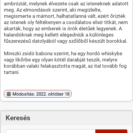
ambróziát, melynek élvezete csak az isteneknek adatott
meg. Az elmondások szerint, aki megízlelte,
megismerte a mámort, halhatatlanná vált, ezért őrizték
az istenek oly féltékenyen a csodálatos elixír titkát, nem
akarták, hogy az emberek is örök életűek legyenek. A
halandóknak meg kellett elégedniük a különleges
fűszerezésű datolyából vagy szőlőből készült borokkal.
Minszki zsidó babona szerint, ha egy hordó whiskybe
vagy likőrbe egy olyan kötél darabját teszik, melyre
korábban valaki felakasztotta magát, az ital tovább fog
tartani.
Módosítás: 2022. október 18
Keresés
Keresés