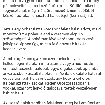
malátából vagy árpából; Afrikában és Indiában a toddy-t
pálmalevélből; a bort szőlőből nyerik. Bódító italként
fogyasztanak még méhsört, mézsört, nem szőlőből
készült borokat, erjesztett kancatejet (kumiszt) stb.
Jézus egy pohár tiszta vörösbor felett hálát adott, majd
mondta: "Ez a pohár jelenti a véremen alapuló
szövetséget". A pohárban lévő vörösbor Jézus vérét
jelképezi, éppen úgy, mint a feláldozott bikák és
kecskék vére.
A mitológiákban gyakran szerepelnek olyan
hallucinogén italok, mint a szóma vagy a haoma, de
említést tesznek taplóból, légyölő galócából, ópiumból,
anyarozsból készült italokról is. Az italok kábító hatását
egyes gombák kölcsönözték, úgy hogy alkoholos
italban áztatták azokat. Régen Oroszországban a
vodkát, szárított légyölő galócával tették veszélyesen
kábító itallá.
Az izgató italok sorában feltétlenül meg kell említeni az