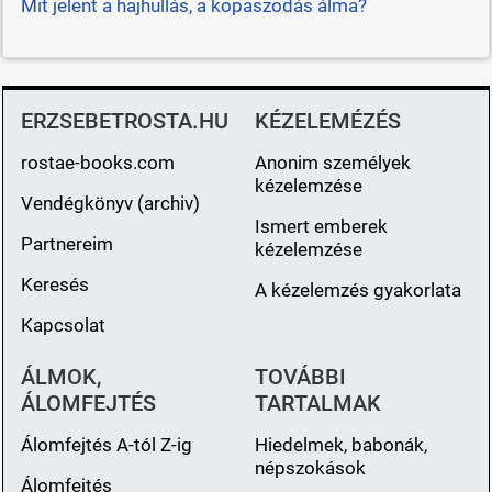
Mit jelent a hajhullás, a kopaszodás álma?
ERZSEBETROSTA.HU
KÉZELEMÉZÉS
rostae-books.com
Anonim személyek
kézelemzése
Vendégkönyv (archiv)
Ismert emberek
Partnereim
kézelemzése
Keresés
A kézelemzés gyakorlata
Kapcsolat
ÁLMOK,
TOVÁBBI
ÁLOMFEJTÉS
TARTALMAK
Álomfejtés A-tól Z-ig
Hiedelmek, babonák,
népszokások
Álomfejtés