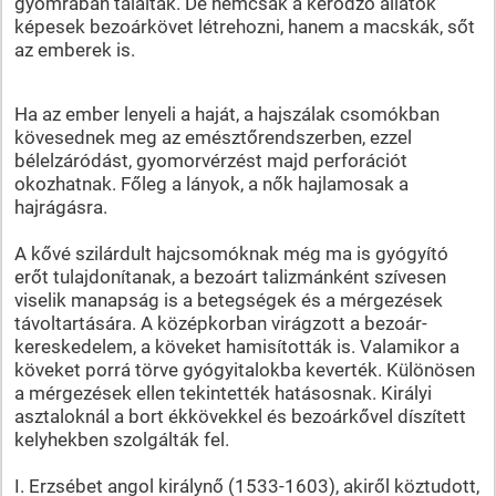
gyomrában találták. De nemcsak a kérődző állatok
képesek bezoárkövet létrehozni, hanem a macskák, sőt
az emberek is.
Ha az ember lenyeli a haját, a hajszálak csomókban
kövesednek meg az emésztőrendszerben, ezzel
bélelzáródást, gyomorvérzést majd perforációt
okozhatnak. Főleg a lányok, a nők hajlamosak a
hajrágásra.
A kővé szilárdult hajcsomóknak még ma is gyógyító
erőt tulajdonítanak, a bezoárt talizmánként szívesen
viselik manapság is a betegségek és a mérgezések
távoltartására. A középkorban virágzott a bezoár-
kereskedelem, a köveket hamisították is. Valamikor a
köveket porrá törve gyógyitalokba keverték. Különösen
a mérgezések ellen tekintették hatásosnak. Királyi
asztaloknál a bort ékkövekkel és bezoárkővel díszített
kelyhekben szolgálták fel.
I. Erzsébet angol királynő (1533-1603), akiről köztudott,