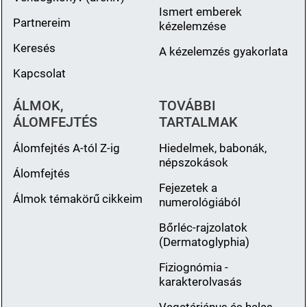
Ismert emberek
Partnereim
kézelemzése
Keresés
A kézelemzés gyakorlata
Kapcsolat
ÁLMOK,
TOVÁBBI
ÁLOMFEJTÉS
TARTALMAK
Álomfejtés A-tól Z-ig
Hiedelmek, babonák,
népszokások
Álomfejtés
Fejezetek a
Álmok témakörű cikkeim
numerológiából
Bőrléc-rajzolatok
(Dermatoglyphia)
Fiziognómia -
karakterolvasás