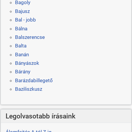
Bagoly
Bajusz
Bal - jobb
Bálna
Balszerencse
Balta
Banán
Bányászok
Bárány
Barázdabillegető
Baziliszkusz
Legolvasotabb írásaink
Álomfejtés A-tól Z-ig