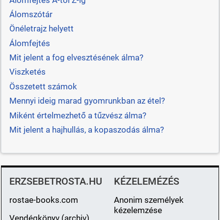
Álomszótár
Önéletrajz helyett
Álomfejtés
Mit jelent a fog elvesztésének álma?
Viszketés
Összetett számok
Mennyi ideig marad gyomrunkban az étel?
Miként értelmezhető a tűzvész álma?
Mit jelent a hajhullás, a kopaszodás álma?
ERZSEBETROSTA.HU
KÉZELEMÉZÉS
rostae-books.com
Anonim személyek
kézelemzése
Vendégkönyv (archiv)