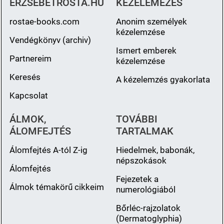
ERZSEBETROSTA.HU
KÉZELEMÉZÉS
rostae-books.com
Anonim személyek
kézelemzése
Vendégkönyv (archiv)
Ismert emberek
Partnereim
kézelemzése
Keresés
A kézelemzés gyakorlata
Kapcsolat
ÁLMOK,
TOVÁBBI
ÁLOMFEJTÉS
TARTALMAK
Álomfejtés A-tól Z-ig
Hiedelmek, babonák,
népszokások
Álomfejtés
Fejezetek a
Álmok témakörű cikkeim
numerológiából
Bőrléc-rajzolatok
(Dermatoglyphia)