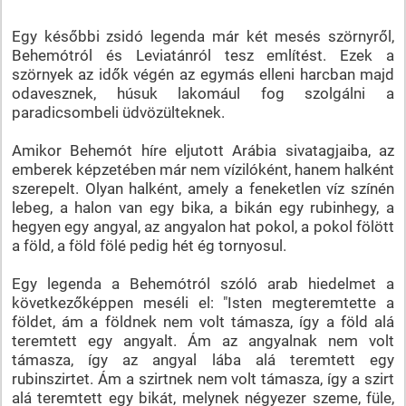
Egy későbbi zsidó legenda már két mesés szörnyről,
Behemótról és Leviatánról tesz említést. Ezek a
szörnyek az idők végén az egymás elleni harcban majd
odavesznek, húsuk lakomául fog szolgálni a
paradicsombeli üdvözülteknek.
Amikor Behemót híre eljutott Arábia sivatagjaiba, az
emberek képzetében már nem vízilóként, hanem halként
szerepelt. Olyan halként, amely a feneketlen víz színén
lebeg, a halon van egy bika, a bikán egy rubinhegy, a
hegyen egy angyal, az angyalon hat pokol, a pokol fölött
a föld, a föld fölé pedig hét ég tornyosul.
Egy legenda a Behemótról szóló arab hiedelmet a
következőképpen meséli el: "Isten megteremtette a
földet, ám a földnek nem volt támasza, így a föld alá
teremtett egy angyalt. Ám az angyalnak nem volt
támasza, így az angyal lába alá teremtett egy
rubinszirtet. Ám a szirtnek nem volt támasza, így a szirt
alá teremtett egy bikát, melynek négyezer szeme, füle,