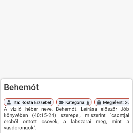
Behemót
Írta:
Rosta Erzsébet
Kategória:
B
Megjelent: 200
A víziló héber neve, Behemót. Leírása először Jób
könyvében (40:15-24) szerepel, miszerint "csontjai
ércből öntött csövek, a lábszárai meg, mint a
vasdorongok".