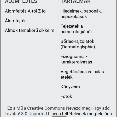
ÁLOMFEJTÉS
TARTALMAK
Álomfejtés A-tól Z-ig
Hiedelmek, babonák,
népszokások
Álomfejtés
Fejezetek a
Álmok témakörű cikkeim
numerológiából
Bőrléc-rajzolatok
(Dermatoglyphia)
Fiziognómia -
karakterolvasás
Vegetáriánus és halas
ételek
Könyveim
Fotók
Ez a Mű a Creative Commons Nevezd meg! - Így add
tovább! 3.0 Unported
Licenc feltételeinek megfelelően