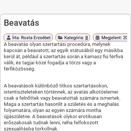
Beavatás
Írta:
Rosta Erzsébet
Kategória:
B
Megjelent: 2010
A beavatás olyan szertartási procedúra, melynek
kapcsán a beavatott, az egyik státusából egy másikba
kerül át, például a szertartás során a kamasz fiú férfivá
válik, és tagjai közé fogadja a törzs vagy a
férfiközösség.
A beavatások különböző titkos szertartásokon,
istentiszteleteken történnek, az avatás alkotóelemei
csak a felnőttek vagy beavatottak számára ismertek.
Maga a szertartás hasonlít a születés és a meghalás
folyamatára, olyan az egyén számára mintha
újjászületne. A beavatások olykor erotikusan
erőszakosak tudnak lenni, néha felfokozott
szexualitásba torkollnak.