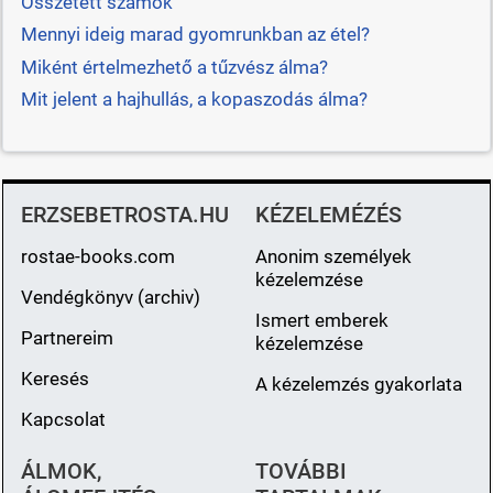
Összetett számok
Mennyi ideig marad gyomrunkban az étel?
Miként értelmezhető a tűzvész álma?
Mit jelent a hajhullás, a kopaszodás álma?
ERZSEBETROSTA.HU
KÉZELEMÉZÉS
rostae-books.com
Anonim személyek
kézelemzése
Vendégkönyv (archiv)
Ismert emberek
Partnereim
kézelemzése
Keresés
A kézelemzés gyakorlata
Kapcsolat
ÁLMOK,
TOVÁBBI