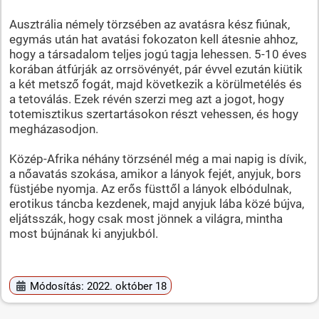
Ausztrália némely törzsében az avatásra kész fiúnak,
egymás után hat avatási fokozaton kell átesnie ahhoz,
hogy a társadalom teljes jogú tagja lehessen. 5-10 éves
korában átfúrják az orrsövényét, pár évvel ezután kiütik
a két metsző fogát, majd következik a körülmetélés és
a tetoválás. Ezek révén szerzi meg azt a jogot, hogy
totemisztikus szertartásokon részt vehessen, és hogy
megházasodjon.
Közép-Afrika néhány törzsénél még a mai napig is dívik,
a nőavatás szokása, amikor a lányok fejét, anyjuk, bors
füstjébe nyomja. Az erős füsttől a lányok elbódulnak,
erotikus táncba kezdenek, majd anyjuk lába közé bújva,
eljátsszák, hogy csak most jönnek a világra, mintha
most bújnának ki anyjukból.
Módosítás: 2022. október 18