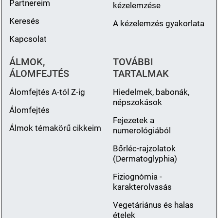
Partnereim
kézelemzése
Keresés
A kézelemzés gyakorlata
Kapcsolat
ÁLMOK,
TOVÁBBI
ÁLOMFEJTÉS
TARTALMAK
Álomfejtés A-tól Z-ig
Hiedelmek, babonák,
népszokások
Álomfejtés
Fejezetek a
Álmok témakörű cikkeim
numerológiából
Bőrléc-rajzolatok
(Dermatoglyphia)
Fiziognómia -
karakterolvasás
Vegetáriánus és halas
ételek