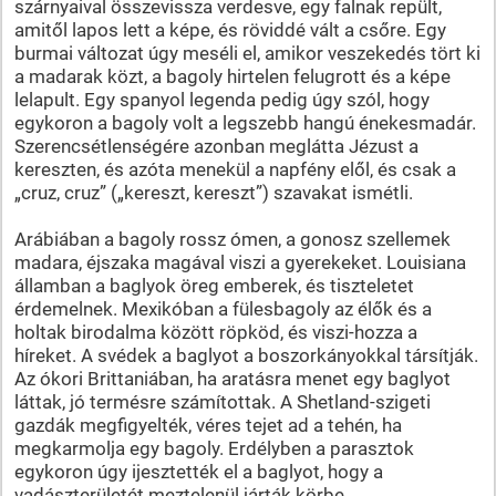
szárnyaival összevissza verdesve, egy falnak repült,
amitől lapos lett a képe, és röviddé vált a csőre. Egy
burmai változat úgy meséli el, amikor veszekedés tört ki
a madarak közt, a bagoly hirtelen felugrott és a képe
lelapult. Egy spanyol legenda pedig úgy szól, hogy
egykoron a bagoly volt a legszebb hangú énekesmadár.
Szerencsétlenségére azonban meglátta Jézust a
kereszten, és azóta menekül a napfény elől, és csak a
„cruz, cruz” („kereszt, kereszt”) szavakat ismétli.
Arábiában a bagoly rossz ómen, a gonosz szellemek
madara, éjszaka magával viszi a gyerekeket. Louisiana
államban a baglyok öreg emberek, és tiszteletet
érdemelnek. Mexikóban a fülesbagoly az élők és a
holtak birodalma között röpköd, és viszi-hozza a
híreket. A svédek a baglyot a boszorkányokkal társítják.
Az ókori Brittaniában, ha aratásra menet egy baglyot
láttak, jó termésre számítottak. A Shetland-szigeti
gazdák megfigyelték, véres tejet ad a tehén, ha
megkarmolja egy bagoly. Erdélyben a parasztok
egykoron úgy ijesztették el a baglyot, hogy a
vadászterületét meztelenül járták körbe.