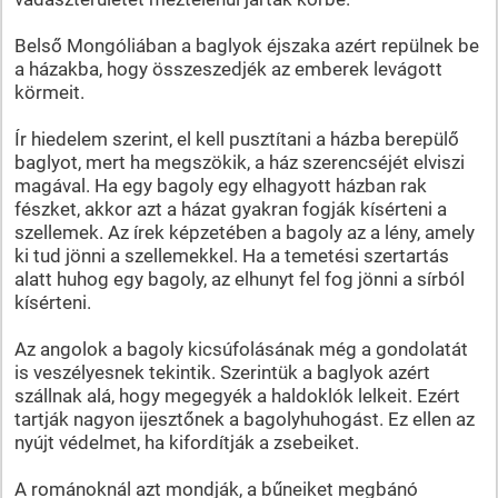
Belső Mongóliában a baglyok éjszaka azért repülnek be
a házakba, hogy összeszedjék az emberek levágott
körmeit.
Ír hiedelem szerint, el kell pusztítani a házba berepülő
baglyot, mert ha megszökik, a ház szerencséjét elviszi
magával. Ha egy bagoly egy elhagyott házban rak
fészket, akkor azt a házat gyakran fogják kísérteni a
szellemek. Az írek képzetében a bagoly az a lény, amely
ki tud jönni a szellemekkel. Ha a temetési szertartás
alatt huhog egy bagoly, az elhunyt fel fog jönni a sírból
kísérteni.
Az angolok a bagoly kicsúfolásának még a gondolatát
is veszélyesnek tekintik. Szerintük a baglyok azért
szállnak alá, hogy megegyék a haldoklók lelkeit. Ezért
tartják nagyon ijesztőnek a bagolyhuhogást. Ez ellen az
nyújt védelmet, ha kifordítják a zsebeiket.
A románoknál azt mondják, a bűneiket megbánó