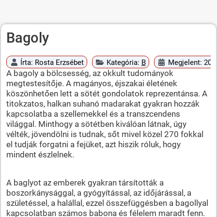
Bagoly
Írta:
Rosta Erzsébet
Kategória:
B
Megjelent: 200
A bagoly a bölcsesség, az okkult tudományok
megtestesítője. A magányos, éjszakai életének
köszönhetően lett a sötét gondolatok reprezentánsa. A
titokzatos, halkan suhanó madarakat gyakran hozzák
kapcsolatba a szellemekkel és a transzcendens
világgal. Minthogy a sötétben kiválóan látnak, úgy
vélték, jövendölni is tudnak, sőt mivel közel 270 fokkal
el tudják forgatni a fejüket, azt hiszik róluk, hogy
mindent észlelnek.
A baglyot az emberek gyakran társították a
boszorkánysággal, a gyógyítással, az időjárással, a
születéssel, a halállal, ezzel összefüggésben a bagollyal
kapcsolatban számos babona és félelem maradt fenn.