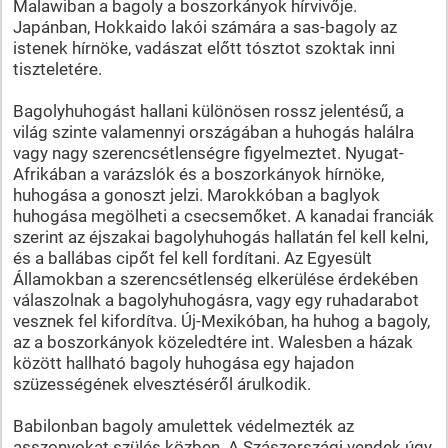
Malawiban a bagoly a boszorkányok hírvivője.
Japánban, Hokkaido lakói számára a sas-bagoly az
istenek hírnöke, vadászat előtt tósztot szoktak inni
tiszteletére.
Bagolyhuhogást hallani különösen rossz jelentésű, a
világ szinte valamennyi országában a huhogás halálra
vagy nagy szerencsétlenségre figyelmeztet. Nyugat-
Afrikában a varázslók és a boszorkányok hírnöke,
huhogása a gonoszt jelzi. Marokkóban a baglyok
huhogása megölheti a csecsemőket. A kanadai franciák
szerint az éjszakai bagolyhuhogás hallatán fel kell kelni,
és a ballábas cipőt fel kell fordítani. Az Egyesült
Államokban a szerencsétlenség elkerülése érdekében
válaszolnak a bagolyhuhogásra, vagy egy ruhadarabot
vesznek fel kifordítva. Új-Mexikóban, ha huhog a bagoly,
az a boszorkányok közeledtére int. Walesben a házak
között hallható bagoly huhogása egy hajadon
szüzességének elvesztéséről árulkodik.
Babilonban bagoly amulettek védelmezték az
asszonyokat szülés közben. A Szászországi vendek úgy