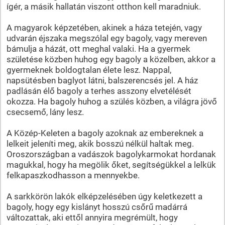
ígér, a másik hallatán viszont otthon kell maradniuk.
A magyarok képzetében, akinek a háza tetején, vagy
udvarán éjszaka megszólal egy bagoly, vagy mereven
bámulja a házát, ott meghal valaki. Ha a gyermek
születése közben huhog egy bagoly a közelben, akkor a
gyermeknek boldogtalan élete lesz. Nappal,
napsütésben baglyot látni, balszerencsés jel. A ház
padlásán élő bagoly a terhes asszony elvetélését
okozza. Ha bagoly huhog a szülés közben, a világra jövő
csecsemő, lány lesz.
A Közép-Keleten a bagoly azoknak az embereknek a
lelkeit jeleníti meg, akik bosszú nélkül haltak meg.
Oroszországban a vadászok bagolykarmokat hordanak
magukkal, hogy ha megölik őket, segítségükkel a lelkük
felkapaszkodhasson a mennyekbe.
A sarkkörön lakók elképzelésében úgy keletkezett a
bagoly, hogy egy kislányt hosszú csőrű madárrá
változattak, aki ettől annyira megrémült, hogy