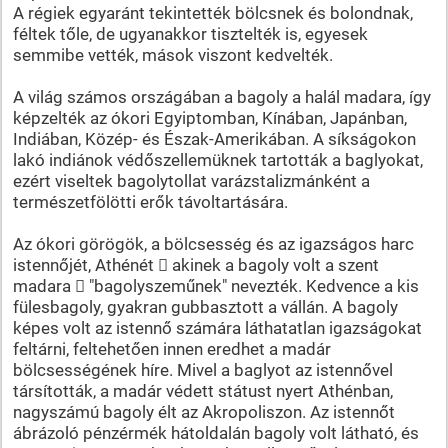
A régiek egyaránt tekintették bölcsnek és bolondnak,
féltek tőle, de ugyanakkor tisztelték is, egyesek
semmibe vették, mások viszont kedvelték.
A világ számos országában a bagoly a halál madara, így
képzelték az ókori Egyiptomban, Kínában, Japánban,
Indiában, Közép- és Észak-Amerikában. A síkságokon
lakó indiánok védőszellemüknek tartották a baglyokat,
ezért viseltek bagolytollat varázstalizmánként a
természetfölötti erők távoltartására.
Az ókori görögök, a bölcsesség és az igazságos harc
istennőjét, Athénét  akinek a bagoly volt a szent
madara  "bagolyszeműnek" nevezték. Kedvence a kis
fülesbagoly, gyakran gubbasztott a vállán. A bagoly
képes volt az istennő számára láthatatlan igazságokat
feltárni, feltehetően innen eredhet a madár
bölcsességének híre. Mivel a baglyot az istennővel
társították, a madár védett státust nyert Athénban,
nagyszámú bagoly élt az Akropoliszon. Az istennőt
ábrázoló pénzérmék hátoldalán bagoly volt látható, és