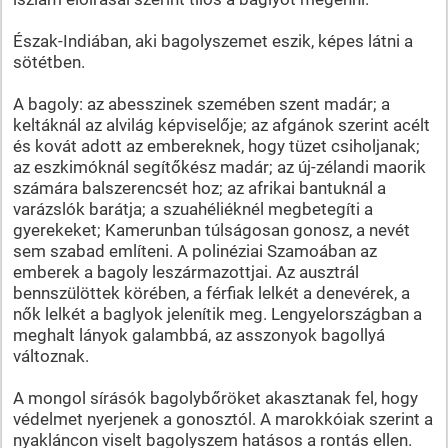
Észak-Indiában, aki bagolyszemet eszik, képes látni a
sötétben.
A bagoly: az abesszinek szemében szent madár; a
keltáknál az alvilág képviselője; az afgánok szerint acélt
és kovát adott az embereknek, hogy tüzet csiholjanak;
az eszkimóknál segítőkész madár; az új-zélandi maorik
számára balszerencsét hoz; az afrikai bantuknál a
varázslók barátja; a szuahéliéknél megbetegíti a
gyerekeket; Kamerunban túlságosan gonosz, a nevét
sem szabad említeni. A polinéziai Szamoában az
emberek a bagoly leszármazottjai. Az ausztrál
bennszülöttek körében, a férfiak lelkét a denevérek, a
nők lelkét a baglyok jelenítik meg. Lengyelországban a
meghalt lányok galambbá, az asszonyok bagollyá
változnak.
A mongol sírásók bagolybőröket akasztanak fel, hogy
védelmet nyerjenek a gonosztól. A marokkóiak szerint a
nyakláncon viselt bagolyszem hatásos a rontás ellen.