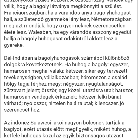
vélik, hogy a bagoly látványa megkönnyíti a szülést.
Franciaországban, ha a várandós anya bagolyhuhogást
hall, a születendő gyermeke lány lesz, Németországban
meg azt mondják, hogy a gyermeknek szerencsétlen
élete lesz. Walesben, ha egy várandós asszony egyedül
hallja a bagoly huhogását odakintről áldott lesz a
gyereke.
Dél-Indiában a bagolyhuhogások számából különböző
dolgokra következtetnek. Ha huhog a bagoly: egyszer,
hamarosan meghal valaki; kétszer, siker egy tervezett
tevékenységben, vállalkozásban; háromszor, a család
hölgy tagja férjhez megy; négyszer, nyugtalanságot,
zűrzavart jelent; ötször, egy közeli utazásra utal; hatszor,
hamarosan vendégek érkeznek; hétszer, lelki bánat
várható; nyolcszor, hirtelen halálra utal; kilencszer, jó
szerencsét hoz.
Az indonéz Sulawesi lakói nagyon bölcsnek tartják a
baglyot, ezért utazás előtt megfigyelik, miként huhog, a
kétféle huhogás közül az egyik biztonságos utazást