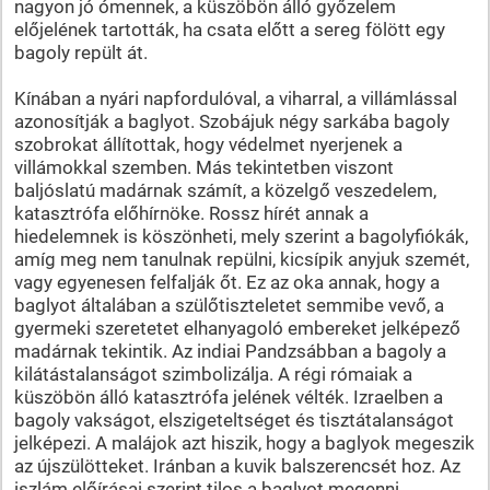
nagyon jó ómennek, a küszöbön álló győzelem
előjelének tartották, ha csata előtt a sereg fölött egy
bagoly repült át.
Kínában a nyári napfordulóval, a viharral, a villámlással
azonosítják a baglyot. Szobájuk négy sarkába bagoly
szobrokat állítottak, hogy védelmet nyerjenek a
villámokkal szemben. Más tekintetben viszont
baljóslatú madárnak számít, a közelgő veszedelem,
katasztrófa előhírnöke. Rossz hírét annak a
hiedelemnek is köszönheti, mely szerint a bagolyfiókák,
amíg meg nem tanulnak repülni, kicsípik anyjuk szemét,
vagy egyenesen felfalják őt. Ez az oka annak, hogy a
baglyot általában a szülőtiszteletet semmibe vevő, a
gyermeki szeretetet elhanyagoló embereket jelképező
madárnak tekintik. Az indiai Pandzsábban a bagoly a
kilátástalanságot szimbolizálja. A régi rómaiak a
küszöbön álló katasztrófa jelének vélték. Izraelben a
bagoly vakságot, elszigeteltséget és tisztátalanságot
jelképezi. A malájok azt hiszik, hogy a baglyok megeszik
az újszülötteket. Iránban a kuvik balszerencsét hoz. Az
iszlám előírásai szerint tilos a baglyot megenni.