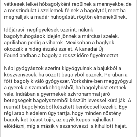
vétkesek lelkei hóbagolyként repülnek a mennyekbe, de
a rosszindulatú szellemek félnek a bagolytól, mert ha
meghallják a madár huhogását, rögtön elmenekülnek.
Időjárási megfigyelések szerint: nálunk
bagolyhuhogások idején jönnek a márciusi szelek,
áprilisban pedig a viharok. Mexikóban a baglyok
okozzák a hideg északi szelet. A kanadai Új
Foundlandban a bagoly a rossz időre figyelmeztet.
Népi gyógyászok szerint kigyógyulnak a bajukból a
köszvényesek, ha sózott bagolyból esznek. Peruban a
főtt bagoly kiváló gyógyszer, Yorkshire-ben meggyógyul
a gyerek a szamárköhögésből, ha bagolyhúst etetnek
vele. Indiában a gyermekek szívrohammal járó
betegségeit bagolyszemből készült levessel kúrálják. A
reumát bagolyhúsból készített kenőccsel kezelik. Egy
régi arab hiedelem úgy tartja, hogy minden nőstény
bagoly két tojást tojik, az egyik képes hajhullást
előidézni, míg a másik visszanöveszti a kihullott hajat.