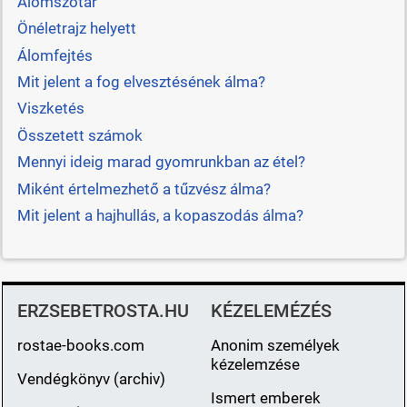
Álomszótár
Önéletrajz helyett
Álomfejtés
Mit jelent a fog elvesztésének álma?
Viszketés
Összetett számok
Mennyi ideig marad gyomrunkban az étel?
Miként értelmezhető a tűzvész álma?
Mit jelent a hajhullás, a kopaszodás álma?
ERZSEBETROSTA.HU
KÉZELEMÉZÉS
rostae-books.com
Anonim személyek
kézelemzése
Vendégkönyv (archiv)
Ismert emberek