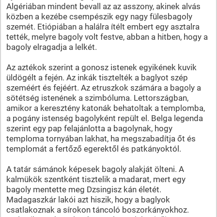
Algériában mindent bevall az az asszony, akinek alvás
közben a kezébe csempészik egy nagy fülesbagoly
szemét. Etiópiában a halálra ítélt embert egy asztalra
tették, melyre bagoly volt festve, abban a hitben, hogy a
bagoly elragadja a lelkét.
Az aztékok szerint a gonosz istenek egyikének kuvik
üldögélt a fején. Az inkák tisztelték a baglyot szép
szeméért és fejéért. Az etruszkok számára a bagoly a
sötétség istenének a szimbóluma. Lettországban,
amikor a keresztény katonák behatoltak a templomba,
a pogány istenség bagolyként repült el. Belga legenda
szerint egy pap felajánlotta a bagolynak, hogy
temploma tornyában lakhat, ha megszabadítja őt és
templomát a fertőző egerektől és patkányoktól.
A tatár sámánok képesek bagoly alakját ölteni. A
kalmükök szentként tisztelik a madarat, mert egy
bagoly mentette meg Dzsingisz kán életét.
Madagaszkár lakói azt hiszik, hogy a baglyok
csatlakoznak a sírokon táncoló boszorkányokhoz.