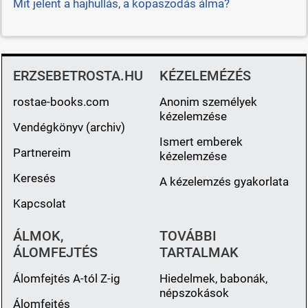
Mit jelent a hajhullás, a kopaszodás álma?
ERZSEBETROSTA.HU
KÉZELEMÉZÉS
rostae-books.com
Anonim személyek
kézelemzése
Vendégkönyv (archiv)
Ismert emberek
Partnereim
kézelemzése
Keresés
A kézelemzés gyakorlata
Kapcsolat
ÁLMOK,
TOVÁBBI
ÁLOMFEJTÉS
TARTALMAK
Álomfejtés A-tól Z-ig
Hiedelmek, babonák,
népszokások
Álomfejtés