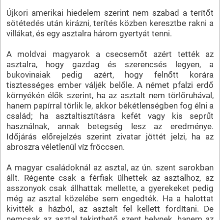
Újkori amerikai hiedelem szerint nem szabad a terítőt
sötétedés után kirázni, terítés közben keresztbe rakni a
villákat, és egy asztalra három gyertyát tenni.
A moldvai magyarok a csecsemőt azért tették az
asztalra, hogy gazdag és szerencsés legyen, a
bukovinaiak pedig azért, hogy felnőtt korára
tisztességes ember váljék belőle. A német pfalzi erdő
környékén élők szerint, ha az asztalt nem törlőruhával,
hanem papírral törlik le, akkor békétlenségben fog élni a
család; ha asztaltisztításra kefét vagy kis seprűt
használnak, annak betegség lesz az eredménye.
Időjárás előrejelzés szerint zivatar jöttét jelzi, ha az
abroszra véletlenül víz fröccsen.
A magyar családoknál az asztal, az ún. szent sarokban
állt. Régente csak a férfiak ülhettek az asztalhoz, az
asszonyok csak állhattak mellette, a gyerekeket pedig
még az asztal közelébe sem engedték. Ha a halottat
kivitték a házból, az asztalt fel kellett fordítani. De
nemcsak az asztal tekinthető szent helynek, hanem az