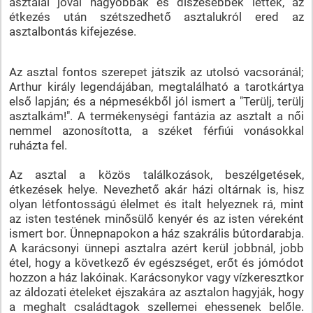
asztalai jóval nagyobbak és díszesebbek lettek, az
étkezés után szétszedhető asztalukról ered az
asztalbontás kifejezése.
Az asztal fontos szerepet játszik az utolsó vacsoránál;
Arthur király legendájában, megtalálható a tarotkártya
első lapján; és a népmesékből jól ismert a "Terülj, terülj
asztalkám!". A termékenységi fantázia az asztalt a női
nemmel azonosította, a széket férfiúi vonásokkal
ruházta fel.
Az asztal a közös találkozások, beszélgetések,
étkezések helye. Nevezhető akár házi oltárnak is, hisz
olyan létfontosságú élelmet és italt helyeznek rá, mint
az isten testének minősülő kenyér és az isten véreként
ismert bor. Ünnepnapokon a ház szakrális bútordarabja.
A karácsonyi ünnepi asztalra azért kerül jobbnál, jobb
étel, hogy a következő év egészséget, erőt és jómódot
hozzon a ház lakóinak. Karácsonykor vagy vízkeresztkor
az áldozati ételeket éjszakára az asztalon hagyják, hogy
a meghalt családtagok szellemei ehessenek belőle.