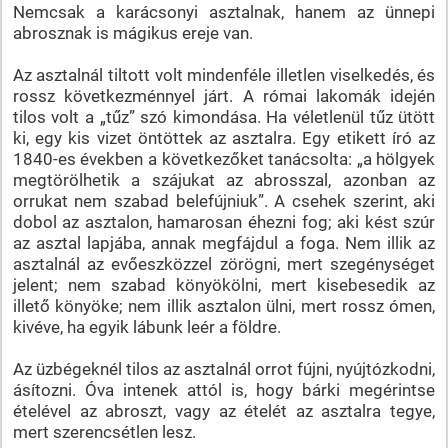
Nemcsak a karácsonyi asztalnak, hanem az ünnepi
abrosznak is mágikus ereje van.
Az asztalnál tiltott volt mindenféle illetlen viselkedés, és
rossz következménnyel járt. A római lakomák idején
tilos volt a „tűz” szó kimondása. Ha véletlenül tűz ütött
ki, egy kis vizet öntöttek az asztalra. Egy etikett író az
1840-es években a következőket tanácsolta: „a hölgyek
megtörölhetik a szájukat az abrosszal, azonban az
orrukat nem szabad belefújniuk”. A csehek szerint, aki
dobol az asztalon, hamarosan éhezni fog; aki kést szúr
az asztal lapjába, annak megfájdul a foga. Nem illik az
asztalnál az evőeszközzel zörögni, mert szegénységet
jelent; nem szabad könyökölni, mert kisebesedik az
illető könyöke; nem illik asztalon ülni, mert rossz ómen,
kivéve, ha egyik lábunk leér a földre.
Az üzbégeknél tilos az asztalnál orrot fújni, nyújtózkodni,
ásítozni. Óva intenek attól is, hogy bárki megérintse
ételével az abroszt, vagy az ételét az asztalra tegye,
mert szerencsétlen lesz.