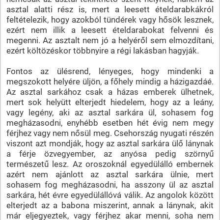
asztal alatti rész is, mert a leesett ételdarabkákról
feltételezik, hogy azokból tündérek vagy hősök lesznek,
ezért nem illik a leesett ételdarabokat felvenni és
megenni. Az asztalt nem jó a helyéről sem elmozdítani,
ezért költözéskor többnyire a régi lakásban hagyják.
Fontos az ülésrend, lényeges, hogy mindenki a
megszokott helyére üljön, a főhely mindig a házigazdáé.
Az asztal sarkához csak a házas emberek ülhetnek,
mert sok helyütt elterjedt hiedelem, hogy az a leány,
vagy legény, aki az asztal sarkára ül, sohasem fog
megházasodni, enyhébb esetben hét évig nem megy
férjhez vagy nem nősül meg. Csehország nyugati részén
viszont azt mondják, hogy az asztal sarkára ülő lánynak
a férje özvegyember, az anyósa pedig szörnyű
természetű lesz. Az oroszoknál egyedülálló embernek
azért nem ajánlott az asztal sarkára ülnie, mert
sohasem fog megházasodni, ha asszony ül az asztal
sarkára, hét évre egyedülállóvá válik. Az angolok között
elterjedt az a babona miszerint, annak a lánynak, akit
már eljegyeztek, vagy férjhez akar menni, soha nem