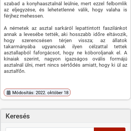
szabad a konyhaasztalnál leülnie, mert ezzel felbomlik
az eljegyzése, és lehetetlenné válik, hogy valaha is
férjhez mehessen.
A németek az asztal sarkáról lepattintott faszilánkot
annak a levesébe tették, aki hosszabb időre eltávozik,
hogy szerencsésen térjen vissza; az állatok
takarmányába ugyancsak ilyen célzattal tettek
asztallapból faforgácsot, hogy ne kóboroljanak el. A
kínaiak szerint, nagyon igazságos ovális formájú
asztalnál ülni, mert nincs sértődés amiatt, hogy ki ül az
asztalfőn.
Módosítás: 2022. október 18
Keresés
Keresés