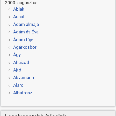
2000. augusztus:
Ablak
Achát
Ádám almája
Ádám és Éva
Ádám tűje
Agárkosbor
Ágy
Ahuizotl
Ajtó
Akvamarin
Álarc
Albatrosz