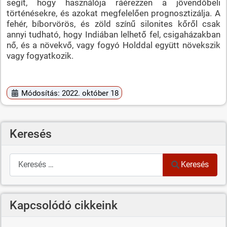
segít, hogy használója ráérezzen a jövendőbeli
történésekre, és azokat megfelelően prognosztizálja. A
fehér, bíborvörös, és zöld színű silonites kőről csak
annyi tudható, hogy Indiában lelhető fel, csigaházakban
nő, és a növekvő, vagy fogyó Holddal együtt növekszik
vagy fogyatkozik.
Módosítás: 2022. október 18
Keresés
Keresés
Keresés
Kapcsolódó cikkeink