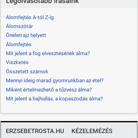
Legolvasotabb írásaink
Álomfejtés A-tól Z-ig
Álomszótár
Önéletrajz helyett
Álomfejtés
Mit jelent a fog elvesztésének álma?
Viszketés
Összetett számok
Mennyi ideig marad gyomrunkban az étel?
Miként értelmezhető a tűzvész álma?
Mit jelent a hajhullás, a kopaszodás álma?
ERZSEBETROSTA.HU
KÉZELEMÉZÉS