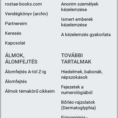
rostae-books.com
Anonim személyek
kézelemzése
Vendégkönyv (archiv)
Ismert emberek
Partnereim
kézelemzése
Keresés
A kézelemzés gyakorlata
Kapcsolat
ÁLMOK,
TOVÁBBI
ÁLOMFEJTÉS
TARTALMAK
Álomfejtés A-tól Z-ig
Hiedelmek, babonák,
népszokások
Álomfejtés
Fejezetek a
Álmok témakörű cikkeim
numerológiából
Bőrléc-rajzolatok
(Dermatoglyphia)
Fiziognómia -