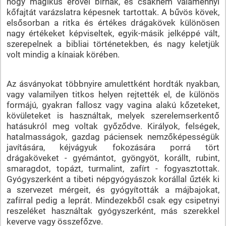
hogy mágikus erővel bírnak, és csaknem valamennyi
kőfajtát varázslatra képesnek tartottak. A bűvös kövek,
elsősorban a ritka és értékes drágakövek különösen
nagy értékeket képviseltek, egyik-másik jelképpé vált,
szerepelnek a bibliai történetekben, és nagy keletjük
volt mindig a kínaiak körében.
Az ásványokat többnyire amulettként hordták nyakban,
vagy valamilyen titkos helyen rejtették el, de különös
formájú, gyakran fallosz vagy vagina alakú kőzeteket,
kövületeket is használtak, melyek szerelemserkentő
hatásukról meg voltak győződve. Királyok, felségek,
hatalmasságok, gazdag páciensek nemzőképességük
javítására, kéjvágyuk fokozására porrá tört
drágaköveket - gyémántot, gyöngyöt, korállt, rubint,
smaragdot, topázt, turmalint, zafírt - fogyasztottak.
Gyógyszerként a tibeti népgyógyászok korállal űzték ki
a szervezet mérgeit, és gyógyították a májbajokat,
zafírral pedig a leprát. Mindezekből csak egy csipetnyi
reszeléket használtak gyógyszerként, más szerekkel
keverve vagy összefőzve.