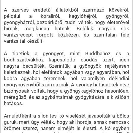
A szerves eredetű, állatokból származó kövekről,
például a korallról, kagylóhéjról, gyöngyről,
gyöngyházról, bezoárkőről tudni vélték, hogy életerővel
bírnak, mágikusan hatnak. Belőlük nagyon sok
varázsrecept forgott közkézen, és számtalan féle
varázsital készült.
A tibetiek a gyöngyöt, mint Buddhához és a
bodhiszattvákhoz kapcsolódó csodás szert, igen
nagyra becsülték. Szerintük a gyöngyök rejtélyesen
keletkeznek, hol elefántok agyában vagy agyarában, hol
kobra agyában teremnek, hol valamilyen dél-indiai
gyógynövényből származnak. A gyöngy hatását tekintve
bizonyosak voltak, hogy a gyöngykagylóhoz hasonlóan,
méregűző, és az agybántalmak gyógyítására is kiválóan
hatásos.
Amulettként a silonites kő viselését javasolták a bölcs
guruk, mert úgy vélték, hogy aki hordja, annak nemcsak
örömet szerez, hanem elméjét is élesíti. A kő egyben