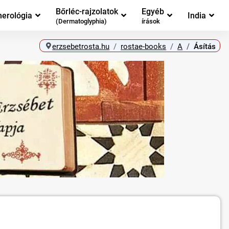
Bőrléc-rajzolatok
Egyéb
erológia
India
(Dermatoglyphia)
írások
erzsebetrosta.hu
rostae-books
A
Ásítás