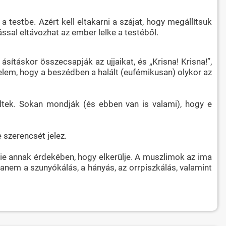
estbe. Azért kell eltakarni a szájat, hogy megállítsuk
ítással eltávozhat az ember lelke a testéből.
 ásításkor összecsapják az ujjaikat, és „Krisna! Krisna!”,
delem, hogy a beszédben a halált (eufémikusan) olykor az
éltek. Sokan mondják (és ebben van is valami), hogy e
 szerencsét jelez.
nnie annak érdekében, hogy elkerülje. A muszlimok az ima
nem a szunyókálás, a hányás, az orrpiszkálás, valamint