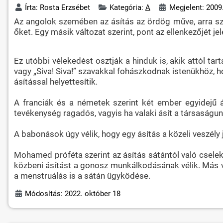
Írta:
Rosta Erzsébet
Kategória:
A
Megjelent: 2009
Az angolok szemében az ásítás az ördög műve, arra szo
őket. Egy másik változat szerint, pont az ellenkezőjét jel
Ez utóbbi vélekedést osztják a hinduk is, akik attól tart
vagy „Siva! Siva!” szavakkal fohászkodnak istenükhöz, h
ásítással helyettesítik.
A franciák és a németek szerint két ember egyidejű á
tevékenység ragadós, vagyis ha valaki ásít a társaságu
A babonások úgy vélik, hogy egy ásítás a közeli veszély j
Mohamed próféta szerint az ásítás sátántól való cseleke
közbeni ásítást a gonosz munkálkodásának vélik. Más v
a menstruálás is a sátán ügyködése.
Módosítás: 2022. október 18