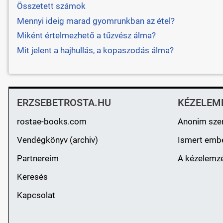
Összetett számok
Mennyi ideig marad gyomrunkban az étel?
Miként értelmezhető a tűzvész álma?
Mit jelent a hajhullás, a kopaszodás álma?
ERZSEBETROSTA.HU
KÉZELEM
rostae-books.com
Anonim sze
Vendégkönyv (archiv)
Ismert emb
Partnereim
A kézelemzé
Keresés
Kapcsolat