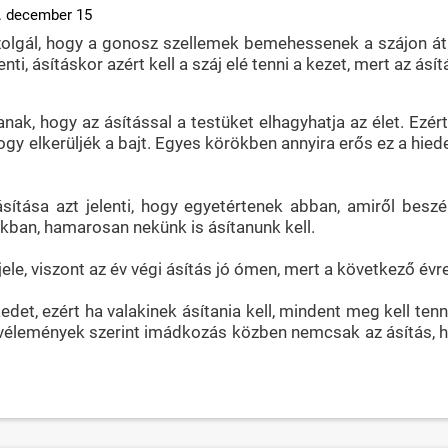
. december 15
lgál, hogy a gonosz szellemek bemehessenek a szájon át a t
enti, ásításkor azért kell a száj elé tenni a kezet, mert az ás
anak, hogy az ásítással a testüket elhagyhatja az élet. Ezért
ogy elkerüljék a bajt. Egyes körökben annyira erős ez a hie
sítása azt jelenti, hogy egyetértenek abban, amiről besz
nkban, hamarosan nekünk is ásítanunk kell.
ele, viszont az év végi ásítás jó ómen, mert a következő évre
det, ezért ha valakinek ásítania kell, mindent meg kell te
élemények szerint imádkozás közben nemcsak az ásítás, ha