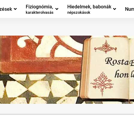
Fiziognómia,
Hiedelmek, babonák
zések
Num
karakterolvasás
népszokások