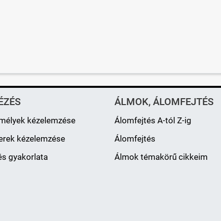
ÉZÉS
ÁLMOK, ÁLOMFEJTÉS
mélyek kézelemzése
Álomfejtés A-tól Z-ig
erek kézelemzése
Álomfejtés
s gyakorlata
Álmok témakörű cikkeim