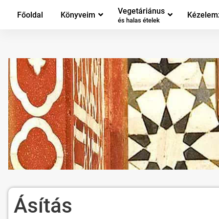
Vegetáriánus
Főoldal
Könyveim
Kézelem
és halas ételek
Ásítás