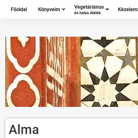
Vegetáriánus
Főoldal
Könyveim
Kézelem
és halas ételek
Alma