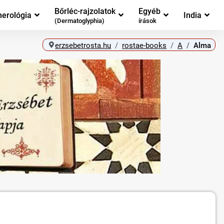
Bőrléc-rajzolatok
Egyéb
erológia
India
(Dermatoglyphia)
írások
erzsebetrosta.hu
rostae-books
A
Alma