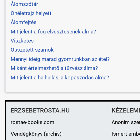
Álomszótár
Önéletrajz helyett
Álomfejtés
Mit jelent a fog elvesztésének álma?
Viszketés
Összetett számok
Mennyi ideig marad gyomrunkban az étel?
Miként értelmezhető a tűzvész álma?
Mit jelent a hajhullás, a kopaszodás álma?
ERZSEBETROSTA.HU
KÉZELEM
rostae-books.com
Anonim sze
Vendégkönyv (archiv)
Ismert emb