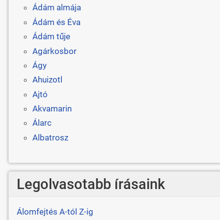
Ádám almája
Ádám és Éva
Ádám tűje
Agárkosbor
Ágy
Ahuizotl
Ajtó
Akvamarin
Álarc
Albatrosz
Legolvasotabb írásaink
Álomfejtés A-tól Z-ig