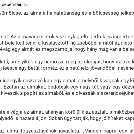
. december 15
gyümölcse, az alma a halhatatlanság és a bölcsesség jelké
át. Az almavarázslatok viszonylag elterjedtek és ismertek.
 bele kell tenni a kiválasztott fiú zsebébe, amitől az illet
ttévág egy almát és megszámolja, hogy hány mag van a bels
letű, amelyikük úgy hámozza meg az almáját, hogy az övé 
héj leesve egy betűt formáz, ez a betű jelzi jövendőbeli nevén
mindegyik részvevő kap egy almát, amelyből kivágnak egy kis
. Ezután az almákat, bedobják egy nagy tál, vagy egy dézs
t, kiveszik a papírt az almából, és elolvassák a szerencséj
felé vágja az almát, ahányan körülülik az asztalt, s miköz
yedő is hazataláljon. Sokan úgy tartják, hogy jó híreket ka
 alma fogyasztásának javaslata. „Minden napra egy alm