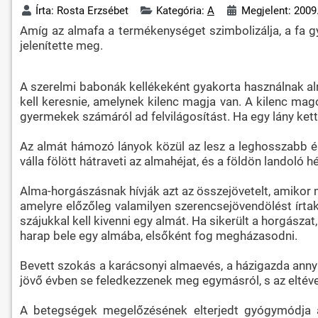
Írta:
Rosta Erzsébet
Kategória:
A
Megjelent: 2009
Amíg az almafa a termékenységet szimbolizálja, a fa 
jelenítette meg.
A szerelmi babonák kellékeként gyakorta használnak alm
kell keresnie, amelynek kilenc magja van. A kilenc magot
gyermekek számáról ad felvilágosítást. Ha egy lány ke
Az almát hámozó lányok közül az lesz a leghosszabb é
válla fölött hátraveti az almahéjat, és a földön landoló 
Alma-horgászásnak hívják azt az összejövetelt, amikor 
amelyre előzőleg valamilyen szerencsejövendölést írtak
szájukkal kell kivenni egy almát. Ha sikerült a horgásza
harap bele egy almába, elsőként fog megházasodni.
Bevett szokás a karácsonyi almaevés, a házigazda annyi
jövő évben se feledkezzenek meg egymásról, s az eltével
A betegségek megelőzésének elterjedt gyógymódja az