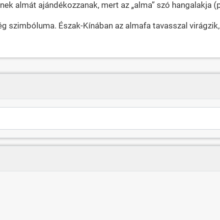
ek almát ajándékozzanak, mert az „alma” szó hangalakja (pi
ég szimbóluma. Észak-Kínában az almafa tavasszal virágzik,