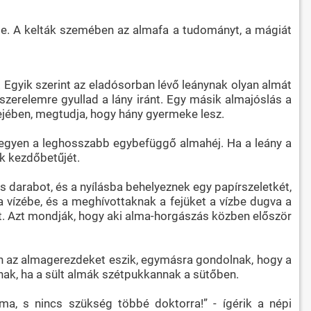
pe. A kelták szemében az almafa a tudományt, a mágiát
 Egyik szerint az eladósorban lévő leánynak olyan almát
ő szerelemre gyullad a lány iránt. Egy másik almajóslás a
ejében, megtudja, hogy hány gyermeke lesz.
legyen a leghosszabb egybefüggő almahéj. Ha a leány a
ek kezdőbetűjét.
 darabot, és a nyílásba behelyeznek egy papírszeletkét,
a vízébe, és a meghívottaknak a fejüket a vízbe dugva a
üket. Azt mondják, hogy aki alma-horgászás közben először
ben az almagerezdeket eszik, egymásra gondolnak, hogy a
pnak, ha a sült almák szétpukkannak a sütőben.
a, s nincs szükség többé doktorra!” - ígérik a népi