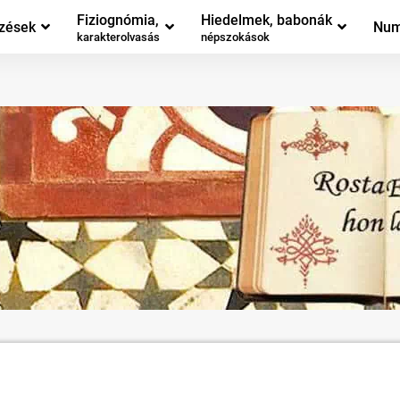
Fiziognómia,
Hiedelmek, babonák
zések
Num
karakterolvasás
népszokások