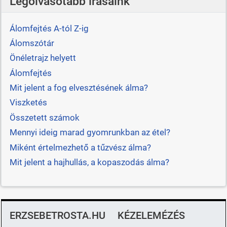
Legolvasotabb írásaink
Álomfejtés A-tól Z-ig
Álomszótár
Önéletrajz helyett
Álomfejtés
Mit jelent a fog elvesztésének álma?
Viszketés
Összetett számok
Mennyi ideig marad gyomrunkban az étel?
Miként értelmezhető a tűzvész álma?
Mit jelent a hajhullás, a kopaszodás álma?
ERZSEBETROSTA.HU
KÉZELEMÉZÉS