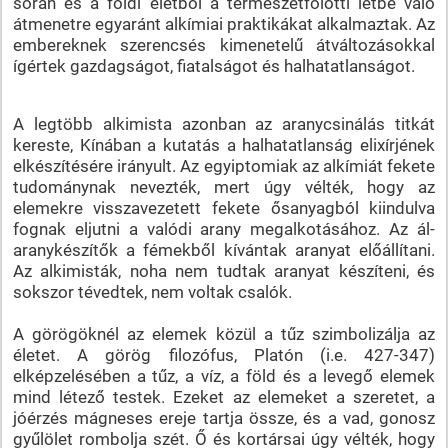
során és a földi életből a természetfölötti létbe való
átmenetre egyaránt alkímiai praktikákat alkalmaztak. Az
embereknek szerencsés kimenetelű átváltozásokkal
ígértek gazdagságot, fiatalságot és halhatatlanságot.
A legtöbb alkimista azonban az aranycsinálás titkát
kereste, Kínában a kutatás a halhatatlanság elixírjének
elkészítésére irányult. Az egyiptomiak az alkímiát fekete
tudománynak nevezték, mert úgy vélték, hogy az
elemekre visszavezetett fekete ősanyagból kiindulva
fognak eljutni a valódi arany megalkotásához. Az ál-
aranykészítők a fémekből kívántak aranyat előállítani.
Az alkimisták, noha nem tudtak aranyat készíteni, és
sokszor tévedtek, nem voltak csalók.
A görögöknél az elemek közül a tűz szimbolizálja az
életet. A görög filozófus, Platón (i.e. 427-347)
elképzelésében a tűz, a víz, a föld és a levegő elemek
mind létező testek. Ezeket az elemeket a szeretet, a
jóérzés mágneses ereje tartja össze, és a vad, gonosz
gyűlölet rombolja szét. Ő és kortársai úgy vélték, hogy