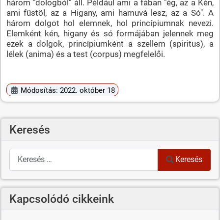
három "dologból" áll. Például ami a fában "ég, az a Kén,
ami füstöl, az a Higany, ami hamuvá lesz, az a Só". A
három dolgot hol elemnek, hol princípiumnak nevezi.
Elemként kén, higany és só formájában jelennek meg
ezek a dolgok, princípiumként a szellem (spiritus), a
lélek (anima) és a test (corpus) megfelelői.
Módosítás: 2022. október 18
Keresés
Keresés
Keresés
Kapcsolódó cikkeink