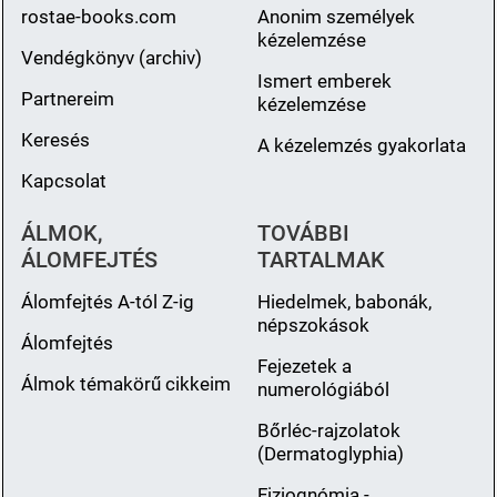
rostae-books.com
Anonim személyek
kézelemzése
Vendégkönyv (archiv)
Ismert emberek
Partnereim
kézelemzése
Keresés
A kézelemzés gyakorlata
Kapcsolat
ÁLMOK,
TOVÁBBI
ÁLOMFEJTÉS
TARTALMAK
Álomfejtés A-tól Z-ig
Hiedelmek, babonák,
népszokások
Álomfejtés
Fejezetek a
Álmok témakörű cikkeim
numerológiából
Bőrléc-rajzolatok
(Dermatoglyphia)
Fiziognómia -