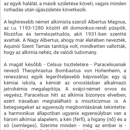
az egyik halálát, a másik születése követi, vagyis minden
rothadás után újjászületés következik.
A leghíresebb német alkimista szerző Albertus Magnus,
az i.u. 1193-1280 között élt domonkos-rendi püspök,
filozófus és természettudós, akit 1931-ben szentté
avattak. A Nagy Albertus, ahogy már életében nevezték,
Aquinói Szent Tamás tanítója volt, mindketten vallották,
hogy az alkímia nehéz, de valódi tudomány.
A magát később - Celsus tiszteletére - Paracelsusnak
nevező Theophrastus Bombastus von Hohenheim, a
reneszánsz egyik legerőteljesebb képviselője; egy új
kémiai iskola, a kémiát az orvoslásban alkalmazó
jatrokémia megalapítója. A svájci-német orvos és
vegyész, Paracelsus hitt az alkímia bizonyos elveiben,
ezért írásaiban megtalálható a miszticizmus is. A
betegségeket az egyensúly megbomlásának tekintette:
a harmonikus állapotban ugyanis egyensúlyban van a
három alkímiai alapelem, a kén (férfi), a higany (nő) és a
só (semleges). Szerinte minden - még az ember is -