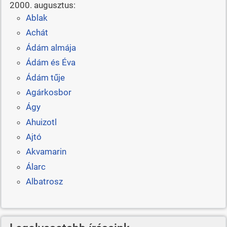
2000. augusztus:
Ablak
Achát
Ádám almája
Ádám és Éva
Ádám tűje
Agárkosbor
Ágy
Ahuizotl
Ajtó
Akvamarin
Álarc
Albatrosz