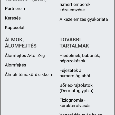
Ismert emberek
Partnereim
kézelemzése
Keresés
A kézelemzés gyakorlata
Kapcsolat
ÁLMOK,
TOVÁBBI
ÁLOMFEJTÉS
TARTALMAK
Álomfejtés A-tól Z-ig
Hiedelmek, babonák,
népszokások
Álomfejtés
Fejezetek a
Álmok témakörű cikkeim
numerológiából
Bőrléc-rajzolatok
(Dermatoglyphia)
Fiziognómia -
karakterolvasás