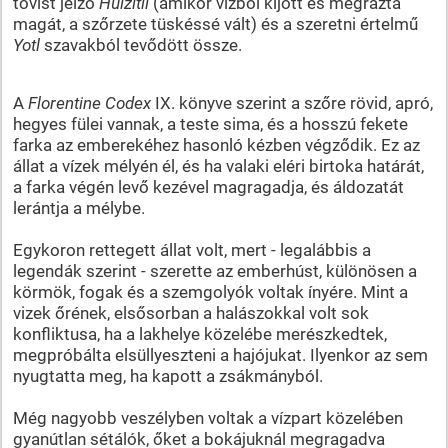
tövist jelző
Huizitli
(amikor vízből kijött és megrázta
magát, a szőrzete tüskéssé vált) és a szeretni értelmű
Yotl
szavakból tevődött össze.
A
Florentine Codex
IX. könyve szerint a szőre rövid, apró,
hegyes fülei vannak, a teste sima, és a hosszú fekete
farka az emberekéhez hasonló kézben végződik. Ez az
állat a vízek mélyén él, és ha valaki eléri birtoka határát,
a farka végén levő kezével magragadja, és áldozatát
lerántja a mélybe.
Egykoron rettegett állat volt, mert - legalábbis a
legendák szerint - szerette az emberhúst, különösen a
körmök, fogak és a szemgolyók voltak ínyére. Mint a
vizek őrének, elsősorban a halászokkal volt sok
konfliktusa, ha a lakhelye közelébe merészkedtek,
megpróbálta elsüllyeszteni a hajójukat. Ilyenkor az sem
nyugtatta meg, ha kapott a zsákmányból.
Még nagyobb veszélyben voltak a vízpart közelében
gyanútlan sétálók, őket a bokájuknál megragadva