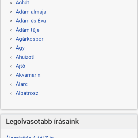
Achát
Ádám almája
Ádám és Éva
Ádám tűje
Agárkosbor
Ágy
Ahuizotl
Ajtó
Akvamarin
Álarc
Albatrosz
Legolvasotabb írásaink
Álomfejtés A-tól Z-ig