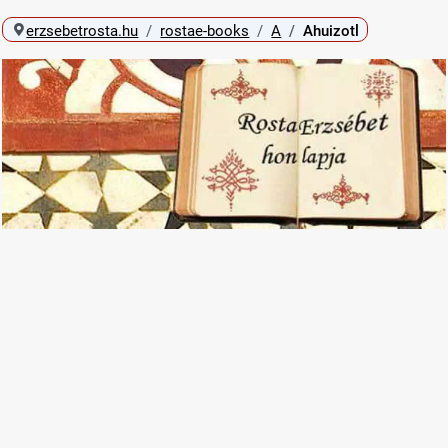
erzsebetrosta.hu
rostae-books
A
Ahuizotl