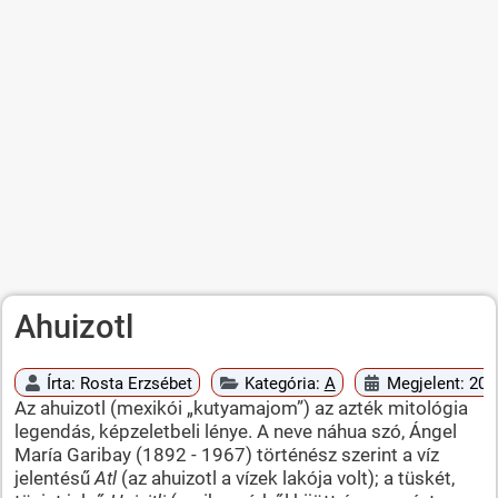
Ahuizotl
Írta:
Rosta Erzsébet
Kategória:
A
Megjelent: 201
Az ahuizotl (mexikói „kutyamajom”) az azték mitológia
legendás, képzeletbeli lénye. A neve náhua szó, Ángel
María Garibay (1892 - 1967) történész szerint a víz
jelentésű
Atl
(az ahuizotl a vízek lakója volt); a tüskét,