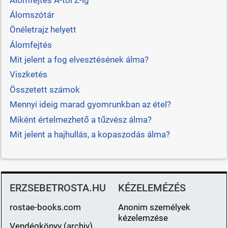
Álomszótár
Önéletrajz helyett
Álomfejtés
Mit jelent a fog elvesztésének álma?
Viszketés
Összetett számok
Mennyi ideig marad gyomrunkban az étel?
Miként értelmezhető a tűzvész álma?
Mit jelent a hajhullás, a kopaszodás álma?
ERZSEBETROSTA.HU
KÉZELEMÉZÉS
rostae-books.com
Anonim személyek
kézelemzése
Vendégkönyv (archiv)