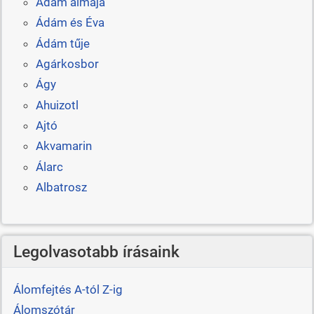
Ádám almája
Ádám és Éva
Ádám tűje
Agárkosbor
Ágy
Ahuizotl
Ajtó
Akvamarin
Álarc
Albatrosz
Legolvasotabb írásaink
Álomfejtés A-tól Z-ig
Álomszótár