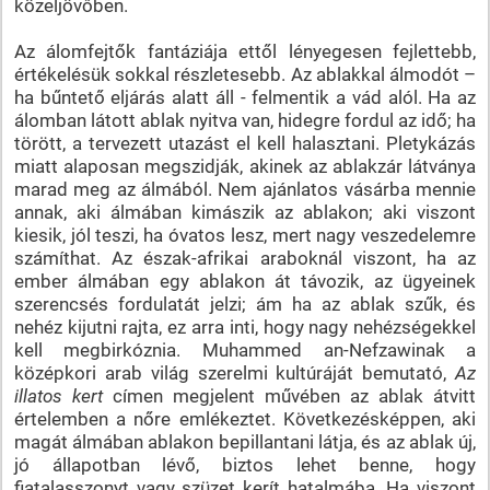
közeljövőben.
Az álomfejtők fantáziája ettől lényegesen fejlettebb,
értékelésük sokkal részletesebb. Az ablakkal álmodót –
ha bűntető eljárás alatt áll - felmentik a vád alól. Ha az
álomban látott ablak nyitva van, hidegre fordul az idő; ha
törött, a tervezett utazást el kell halasztani. Pletykázás
miatt alaposan megszidják, akinek az ablakzár látványa
marad meg az álmából. Nem ajánlatos vásárba mennie
annak, aki álmában kimászik az ablakon; aki viszont
kiesik, jól teszi, ha óvatos lesz, mert nagy veszedelemre
számíthat. Az észak-afrikai araboknál viszont, ha az
ember álmában egy ablakon át távozik, az ügyeinek
szerencsés fordulatát jelzi; ám ha az ablak szűk, és
nehéz kijutni rajta, ez arra inti, hogy nagy nehézségekkel
kell megbirkóznia. Muhammed an-Nefzawinak a
középkori arab világ szerelmi kultúráját bemutató,
Az
illatos kert
címen megjelent művében az ablak átvitt
értelemben a nőre emlékeztet. Következésképpen, aki
magát álmában ablakon bepillantani látja, és az ablak új,
jó állapotban lévő, biztos lehet benne, hogy
fiatalasszonyt vagy szüzet kerít hatalmába. Ha viszont