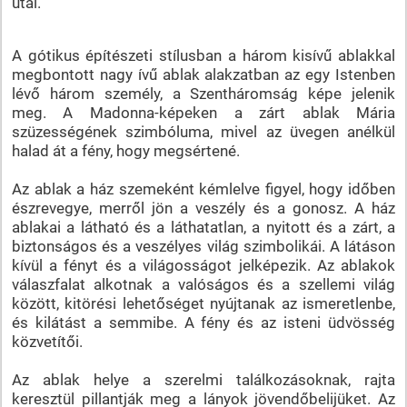
utal.
A gótikus építészeti stílusban a három kisívű ablakkal
megbontott nagy ívű ablak alakzatban az egy Istenben
lévő három személy, a Szentháromság képe jelenik
meg. A Madonna-képeken a zárt ablak Mária
szüzességének szimbóluma, mivel az üvegen anélkül
halad át a fény, hogy megsértené.
Az ablak a ház szemeként kémlelve figyel, hogy időben
észrevegye, merről jön a veszély és a gonosz. A ház
ablakai a látható és a láthatatlan, a nyitott és a zárt, a
biztonságos és a veszélyes világ szimbolikái. A látáson
kívül a fényt és a világosságot jelképezik. Az ablakok
válaszfalat alkotnak a valóságos és a szellemi világ
között, kitörési lehetőséget nyújtanak az ismeretlenbe,
és kilátást a semmibe. A fény és az isteni üdvösség
közvetítői.
Az ablak helye a szerelmi találkozásoknak, rajta
keresztül pillantják meg a lányok jövendőbelijüket. Az