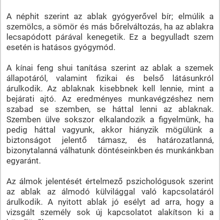
A néphit szerint az ablak gyógyerővel bír; elmúlik a
szemölcs, a sömör és más bőrelváltozás, ha az ablakra
lecsapódott párával kenegetik. Ez a begyulladt szem
esetén is hatásos gyógymód.
A kínai feng shui tanítása szerint az ablak a szemek
állapotáról, valamint fizikai és belső látásunkról
árulkodik. Az ablaknak kisebbnek kell lennie, mint a
bejárati ajtó. Az eredményes munkavégzéshez nem
szabad se szemben, se háttal lenni az ablaknak.
Szemben ülve sokszor elkalandozik a figyelmünk, ha
pedig háttal vagyunk, akkor hiányzik mögülünk a
biztonságot jelentő támasz, és határozatlanná,
bizonytalanná válhatunk döntéseinkben és munkánkban
egyaránt.
Az álmok jelentését értelmező pszichológusok szerint
az ablak az álmodó külvilággal való kapcsolatáról
árulkodik. A nyitott ablak jó esélyt ad arra, hogy a
vizsgált személy sok új kapcsolatot alakítson ki a