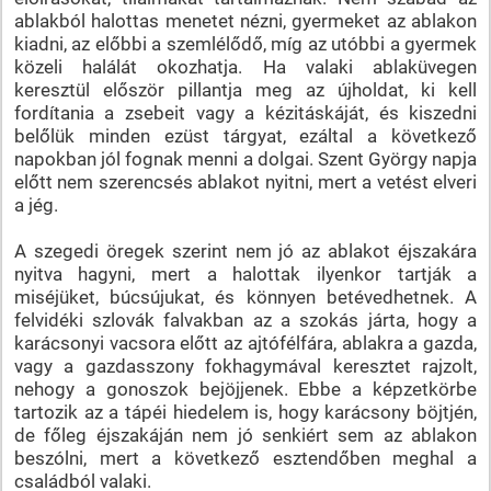
ablakból halottas menetet nézni, gyermeket az ablakon
kiadni, az előbbi a szemlélődő, míg az utóbbi a gyermek
közeli halálát okozhatja. Ha valaki ablaküvegen
keresztül először pillantja meg az újholdat, ki kell
fordítania a zsebeit vagy a kézitáskáját, és kiszedni
belőlük minden ezüst tárgyat, ezáltal a következő
napokban jól fognak menni a dolgai. Szent György napja
előtt nem szerencsés ablakot nyitni, mert a vetést elveri
a jég.
A szegedi öregek szerint nem jó az ablakot éjszakára
nyitva hagyni, mert a halottak ilyenkor tartják a
miséjüket, búcsújukat, és könnyen betévedhetnek. A
felvidéki szlovák falvakban az a szokás járta, hogy a
karácsonyi vacsora előtt az ajtófélfára, ablakra a gazda,
vagy a gazdasszony fokhagymával keresztet rajzolt,
nehogy a gonoszok bejöjjenek. Ebbe a képzetkörbe
tartozik az a tápéi hiedelem is, hogy karácsony böjtjén,
de főleg éjszakáján nem jó senkiért sem az ablakon
beszólni, mert a következő esztendőben meghal a
családból valaki.