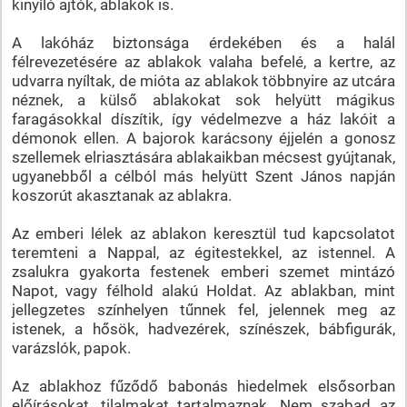
kinyíló ajtók, ablakok is.
A lakóház biztonsága érdekében és a halál
félrevezetésére az ablakok valaha befelé, a kertre, az
udvarra nyíltak, de mióta az ablakok többnyire az utcára
néznek, a külső ablakokat sok helyütt mágikus
faragásokkal díszítik, így védelmezve a ház lakóit a
démonok ellen. A bajorok karácsony éjjelén a gonosz
szellemek elriasztására ablakaikban mécsest gyújtanak,
ugyanebből a célból más helyütt Szent János napján
koszorút akasztanak az ablakra.
Az emberi lélek az ablakon keresztül tud kapcsolatot
teremteni a Nappal, az égitestekkel, az istennel. A
zsalukra gyakorta festenek emberi szemet mintázó
Napot, vagy félhold alakú Holdat. Az ablakban, mint
jellegzetes színhelyen tűnnek fel, jelennek meg az
istenek, a hősök, hadvezérek, színészek, bábfigurák,
varázslók, papok.
Az ablakhoz fűződő babonás hiedelmek elsősorban
előírásokat, tilalmakat tartalmaznak. Nem szabad az