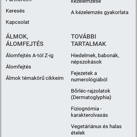
kézelemzése
Keresés
A kézelemzés gyakorlata
Kapcsolat
ÁLMOK,
TOVÁBBI
ÁLOMFEJTÉS
TARTALMAK
Álomfejtés A-tól Z-ig
Hiedelmek, babonák,
népszokások
Álomfejtés
Fejezetek a
Álmok témakörű cikkeim
numerológiából
Bőrléc-rajzolatok
(Dermatoglyphia)
Fiziognómia -
karakterolvasás
Vegetáriánus és halas
ételek