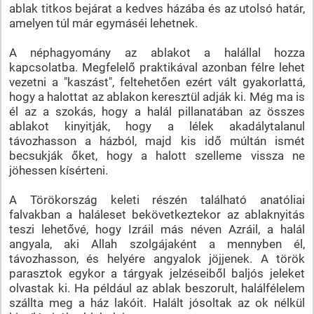
ablak titkos bejárat a kedves házába és az utolsó határ,
amelyen túl már egymáséi lehetnek.
A néphagyomány az ablakot a halállal hozza
kapcsolatba. Megfelelő praktikával azonban félre lehet
vezetni a "kaszást", feltehetően ezért vált gyakorlattá,
hogy a halottat az ablakon keresztül adják ki. Még ma is
él az a szokás, hogy a halál pillanatában az összes
ablakot kinyitják, hogy a lélek akadálytalanul
távozhasson a házból, majd kis idő múltán ismét
becsukják őket, hogy a halott szelleme vissza ne
jöhessen kísérteni.
A Törökország keleti részén található anatóliai
falvakban a haláleset bekövetkeztekor az ablaknyitás
teszi lehetővé, hogy Izráil más néven Azráil, a halál
angyala, aki Allah szolgájaként a mennyben él,
távozhasson, és helyére angyalok jöjjenek. A török
parasztok egykor a tárgyak jelzéseiből baljós jeleket
olvastak ki. Ha például az ablak beszorult, halálfélelem
szállta meg a ház lakóit. Halált jósoltak az ok nélkül