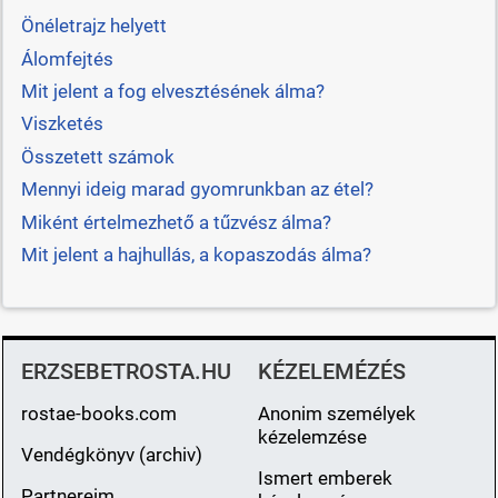
Önéletrajz helyett
Álomfejtés
Mit jelent a fog elvesztésének álma?
Viszketés
Összetett számok
Mennyi ideig marad gyomrunkban az étel?
Miként értelmezhető a tűzvész álma?
Mit jelent a hajhullás, a kopaszodás álma?
ERZSEBETROSTA.HU
KÉZELEMÉZÉS
rostae-books.com
Anonim személyek
kézelemzése
Vendégkönyv (archiv)
Ismert emberek
Partnereim