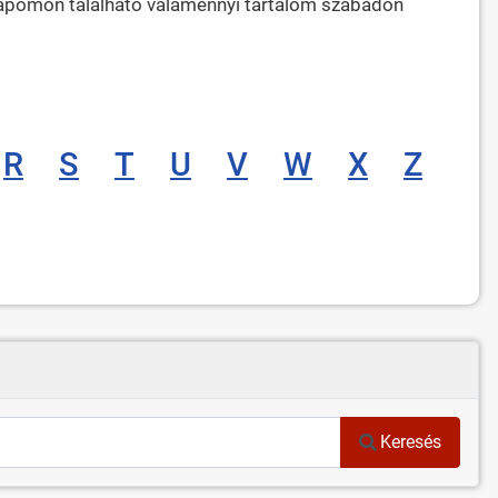
lapomon található valamennyi tartalom szabadon
R
S
T
U
V
W
X
Z
Keresés