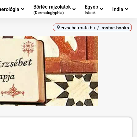
Bőrléc-rajzolatok
Egyéb
erológia
India
(Dermatoglyphia)
írások
erzsebetrosta.hu
rostae-books