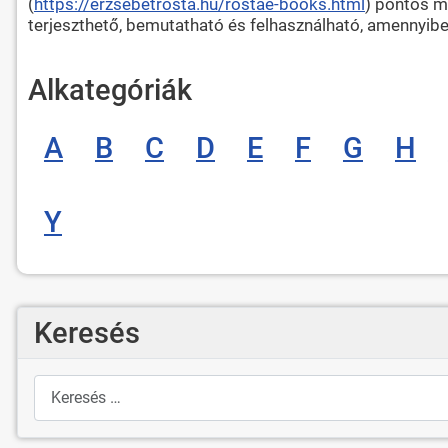
(
https://erzsebetrosta.hu/rostae-books.html
) pontos m
terjeszthető, bemutatható és felhasználható, amennyibe
Alkategóriák
A
B
C
D
E
F
G
H
Y
Keresés
Keresés