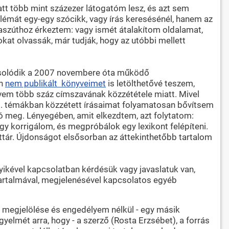
att több mint százezer látogatóm lesz, és azt sem
blémát egy-egy szócikk, vagy írás keresésénél, hanem az
laszúthoz érkeztem: vagy ismét átalakítom oldalamat,
okat olvassák, már tudják, hogy az utóbbi mellett
pcsolódik a 2007 novembere óta működő
an
nem publikált könyveimet
is letölthetővé teszem,
vem több száz címszavának közzététele miatt. Mivel
stb. témákban közzétett írásaimat folyamatosan bővítsem
tó meg. Lényegében, amit elkezdtem, azt folytatom:
y korrigálom, és megpróbálok egy lexikont felépíteni.
ttár. Újdonságot elsősorban az áttekinthetőbb tartalom
ikével kapcsolatban kérdésük vagy javaslatuk van,
 tartalmával, megjelenésével kapcsolatos egyéb
s megjelölése és engedélyem nélkül - egy másik
yelmét arra, hogy - a szerző (Rosta Erzsébet), a forrás