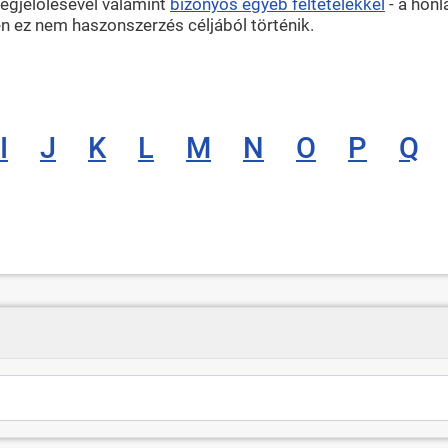
egjelölésével valamint
bizonyos egyéb feltételekkel
- a hon
n ez nem haszonszerzés céljából történik.
I
J
K
L
M
N
O
P
Q