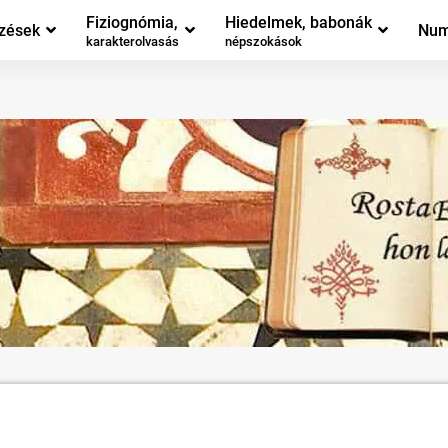
Fiziognómia,
Hiedelmek, babonák
zések
Num
karakterolvasás
népszokások