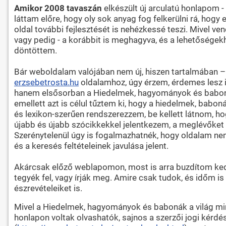
Amikor 2008 tavaszán
elkészült új arculatú honlapom -
láttam előre, hogy oly sok anyag fog felkerülni rá, ho
oldal további fejlesztését is nehézkessé teszi. Mivel 
vagy pedig - a korábbit is meghagyva, és a lehetőségekh
döntöttem.
Bár weboldalam valójában nem új, hiszen tartalmában 
erzsebetrosta.hu
oldalamhoz, úgy érzem, érdemes lesz id
hanem elsősorban a Hiedelmek, hagyományok és babonák 
emellett azt is célul tűztem ki, hogy a hiedelmek, babo
és lexikon-szerűen rendszerezzem, be kellett látnom, h
újabb és újabb szócikkekkel jelentkezem, a meglévőket 
Szerénytelenül úgy is fogalmazhatnék, hogy oldalam nem
és a keresés feltételeinek javulása jelent.
Akárcsak előző weblapomon, most is arra buzdítom kedv
tegyék fel, vagy írják meg. Amire csak tudok, és időm 
észrevételeiket is.
Mivel a Hiedelmek, hagyományok és babonák a világ min
honlapon voltak olvashatók, sajnos a szerzői jogi kérdé