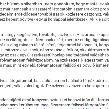
 bár bíztam a sikerében - nem gondoltam, hogy másfél év al
gy ez már nemcsak a visszatérő látogatóim számára okoz pro
vendégeim érdeklődése további írások közlésére ösztönöz, vá
ez képest bővítve - egy új honlappal jelentkezek. Akik e sor
– mintegy kiegészítve, továbbfejlesztve azt – szorosan ka
e is ellátogatniuk. Nemcsak azért, mert az eddig digitális
a világ minden tájáról című, férjemmel közösen írt, köny
nák, mítoszok, vallások, népszokások, folklór, okkultizmus 
ogy ez csak egy új szerkezetű honlap segítségével valósítha
folyamatosan felülvizsgálom, ha szükséges, kiegészítem vag
 más, mint egy élő, folyamatosan fejlődő és bővülő ismere
es látogatóimat, ha az oldalaimon található témák bármely
is engedi, válaszolni fogok. De szívesen veszem a honlapom
den tájáról című könyvem szócikkei hosszú időn át - forrá
seket nem kerülhetem meg. Szeretném felhívni látogatóim fig