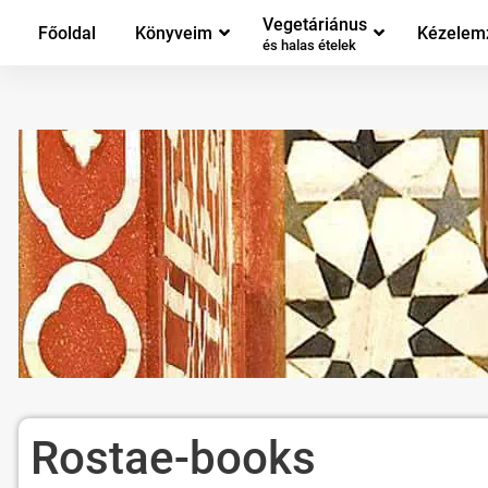
Vegetáriánus
Főoldal
Könyveim
Kézelem
és halas ételek
Rostae-books