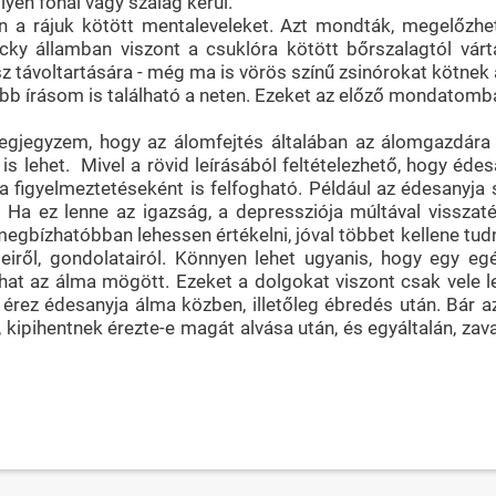
lyen fonal vagy szalag kerül.
an a rájuk kötött mentaleveleket. Azt mondták, megelőzhe
ky államban viszont a csuklóra kötött bőrszalagtól várt
 távoltartására - még ma is vörös színű zsinórokat kötnek 
 írásom is található a neten. Ezeket az előző mondatomban t
egjegyzem, hogy az álomfejtés általában az álomgazdára t
 lehet. Mivel a rövid leírásából feltételezhető, hogy édes
a figyelmeztetéseként is felfogható. Például az édesanyja
. Ha ez lenne az igazság, a depressziója múltával vissza
megbízhatóbban lehessen értékelni, jóval többet kellene tud
seiről, gondolatairól. Könnyen lehet ugyanis, hogy egy e
hat az álma mögött. Ezeket a dolgokat viszont csak vele l
érez édesanyja álma közben, illetőleg ébredés után. Bár azt
 kipihentnek érezte-e magát alvása után, és egyáltalán, za