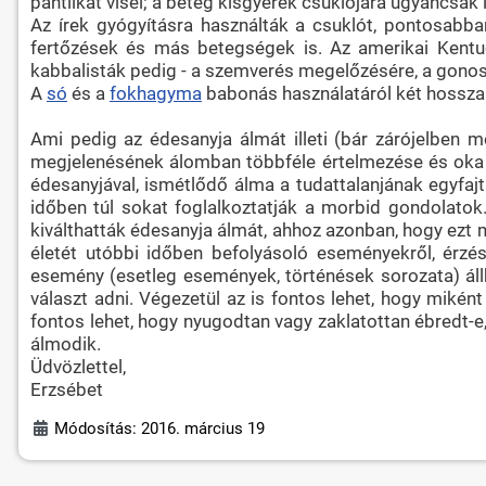
pántlikát visel; a beteg kisgyerek csuklójára ugyancsak i
Az írek gyógyításra használták a csuklót, pontosabb
fertőzések és más betegségek is. Az amerikai Kentuc
kabbalisták pedig - a szemverés megelőzésére, a gonosz
A
só
és a
fokhagyma
babonás használatáról két hosszabb
Ami pedig az édesanyja álmát illeti (bár zárójelben m
megjelenésének álomban többféle értelmezése és oka is
édesanyjával, ismétlődő álma a tudattalanjának egyfajt
időben túl sokat foglalkoztatják a morbid gondolatok
kiválthatták édesanyja álmát, ahhoz azonban, hogy ezt 
életét utóbbi időben befolyásoló eseményekről, érzé
esemény (esetleg események, történések sorozata) áll
választ adni. Végezetül az is fontos lehet, hogy miként 
fontos lehet, hogy nyugodtan vagy zaklatottan ébredt-e,
álmodik.
Üdvözlettel,
Erzsébet
Módosítás: 2016. március 19