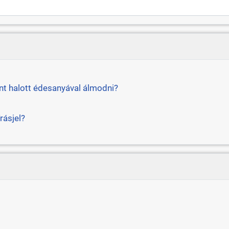
ent halott édesanyával álmodni?
rásjel?