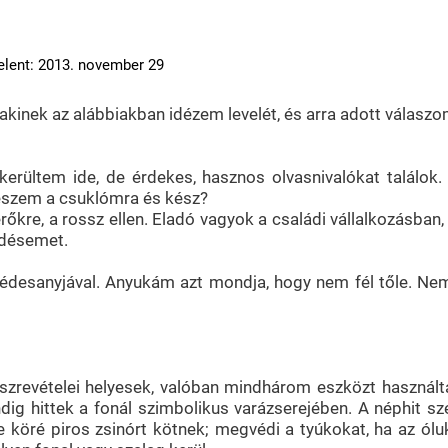
lent: 2013. november 29
kinek az alábbiakban idézem levelét, és arra adott válaszo
erültem ide, de érdekes, hasznos olvasnivalókat találok
lteszem a csuklómra és kész?
erőkre, a rossz ellen. Eladó vagyok a családi vállalkozásb
rdésemet.
esanyjával. Anyukám azt mondja, hogy nem fél tőle. Nem be
szrevételei helyesek, valóban mindhárom eszközt használták
 hittek a fonál szimbolikus varázserejében. A néphit szeri
je köré piros zsinórt kötnek; megvédi a tyúkokat, ha az ól