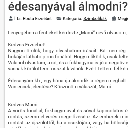
édesanyával álmodni?
Írta:
Rosta Erzsébet
Kategória:
Szimbolikák
Megje
Lényegében a fentieket kérdezte „Mami” nevű olvasóm, a
Kedves Erzsébet!
Nagyon örülök, hogy olvashatom írásait. Bár nemrég k
bokáján látható piros fonálról. Hogy működik, csak fe
Valahol olvastam, a só, és a fokhagyma is jó a negatív 
vannak körülöttem rosszat kívánók. Ezért tettem fel ké
Édesanyám kb., egy hónapja álmodik a régen meghalt éd
Van ennek jelentése? Köszönöm válaszát, Mami
Kedves Mami!
A vörös fonállal, fokhagymával és sóval kapcsolatos é
rontás, szemmel verés megelőzésére. Az emberek mindig
rontást az újszülöttől, ha a csuklójára, vagy ha bölcső