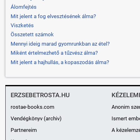
Álomfejtés
Mit jelent a fog elvesztésének álma?
Viszketés
Összetett számok
Mennyi ideig marad gyomrunkban az étel?
Miként értelmezhető a tűzvész álma?
Mit jelent a hajhullás, a kopaszodás álma?
ERZSEBETROSTA.HU
KÉZELEM
rostae-books.com
Anonim sze
Vendégkönyv (archiv)
Ismert emb
Partnereim
A kézelemzé