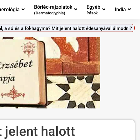
Bőrléc-rajzolatok
Egyéb
erológia
India
(Dermatoglyphia)
írások
ál, a só és a fokhagyma? Mit jelent halott édesanyával álmodni?
 jelent halott