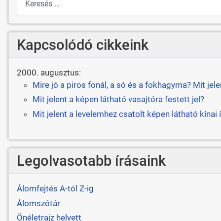
Kapcsolódó cikkeink
2000. augusztus:
Mire jó a piros fonál, a só és a fokhagyma? Mit jel
Mit jelent a képen látható vasajtóra festett jel?
Mit jelent a levelemhez csatolt képen látható kínai í
Legolvasotabb írásaink
Álomfejtés A-tól Z-ig
Álomszótár
Önéletrajz helyett