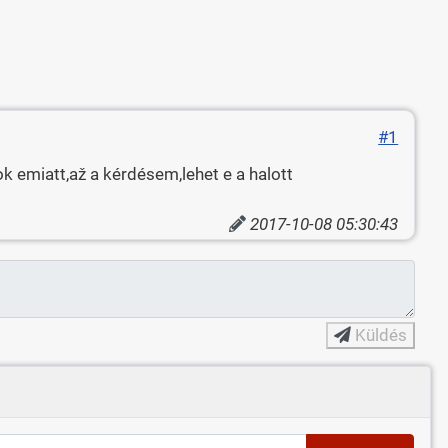
#1
 emiatt,až a kérdésem,lehet e a halott
2017-10-08 05:30:43
Küldés