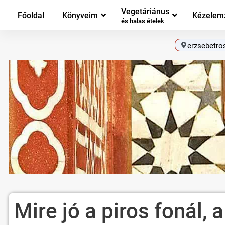
Vegetáriánus
Főoldal
Könyveim
Kézelem
és halas ételek
erzsebetro
Mire jó a piros fonál, 