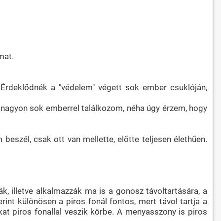
mat.
. Érdeklődnék a "védelem" végett sok ember csuklóján,
an, nagyon sok emberrel találkozom, néha úgy érzem, hogy
szél, csak ott van mellette, előtte teljesen élethűen.
, illetve alkalmazzák ma is a gonosz távoltartására, a
nt különösen a piros fonál fontos, mert távol tartja a
ukat piros fonallal veszik körbe. A menyasszony is piros