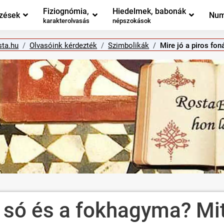
Fiziognómia,
Hiedelmek, babonák
zések
Num
karakterolvasás
népszokások
sta.hu
Olvasóink kérdezték
Szimbolikák
Mire jó a piros fon
a só és a fokhagyma? Mit