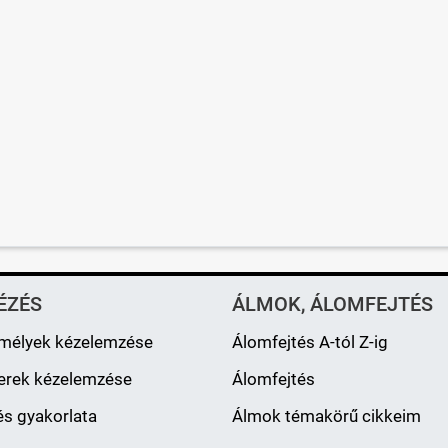
ÉZÉS
ÁLMOK, ÁLOMFEJTÉS
mélyek kézelemzése
Álomfejtés A-tól Z-ig
erek kézelemzése
Álomfejtés
s gyakorlata
Álmok témakörű cikkeim