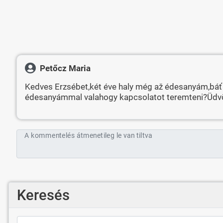
Petőcz Maria
Kedves Erzsébet,két éve haly még až édesanyám,báť 
édesanyámmal valahogy kapcsolatot teremteni?Üdvö
A kommentelés átmenetileg le van tiltva
Keresés
Keresés