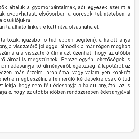
tők általuk a gyomorbántalmak, sőt egyesek szerint a
ak gyógyhatást, elsősorban a görcsök tekintetében, a
a csuklójukra.
alálható linkekre kattintva olvashatja el.
artozik, igazából ő tud ebben segíteni), a halott anya
anyja visszatérő jelleggel álmodik a már régen meghalt
 számára a visszatérő álma azt üzenheti, hogy az utóbbi
térő álmai is megszűnnek. Persze egyéb lehetőségek is
nom édesanyja körülményeiről, egészségi állapotáról, az
gészen más érzelmi probléma, vagy valamilyen konkrét
ehetne megbeszélni, a felmerülő kérdésekre csak ő tud
 leírja, hogy nem félt édesanyja a halott anyjától, az is
varja-e, hogy az utóbbi időben rendszeresen édesanyjával