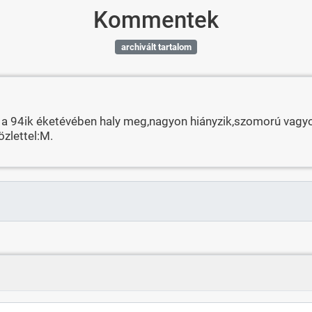
Kommentek
archivált tartalom
a 94ik éketévében haly meg,nagyon hiányzik,szomorú vagyok
zlettel:M.