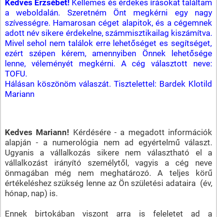
Kedves Erzsébet!
Kellemes és érdekes írásokat találtam
a weboldalán. Szeretném Önt megkérni egy nagy
szívességre. Hamarosan céget alapitok, és a cégemnek
adott név sikere érdekelne, számmisztikailag kiszámítva.
Mivel sehol nem találok erre lehetőséget es segítséget,
ezért szépen kérem, amennyiben Önnek lehetősége
lenne, véleményét megkérni.
A cég választott neve:
TOFU.
Hálásan köszönöm válaszát. Tisztelettel: Bardek Klotild
Mariann
Kedves Mariann!
Kérdésére - a megadott információk
alapján - a numerológia nem ad egyértelmű választ.
Ugyanis a vállalkozás sikere nem választható el a
vállalkozást irányító személytől, vagyis a cég neve
önmagában még nem meghatározó. A teljes körű
értékeléshez szükség lenne az Ön születési adataira (év,
hónap, nap) is.
Ennek birtokában viszont arra is feleletet ad a