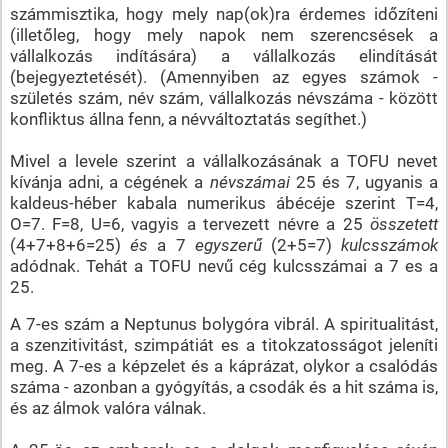
számmisztika, hogy mely nap(ok)ra érdemes időzíteni
(illetőleg, hogy mely napok nem szerencsések a
vállalkozás indítására) a vállalkozás elindítását
(bejegyeztetését). (Amennyiben az egyes számok -
születés szám, név szám, vállalkozás névszáma - között
konfliktus állna fenn, a névváltoztatás segíthet.)
Mivel a levele szerint a vállalkozásának a TOFU nevet
kívánja adni, a cégének a
névszámai
25 és 7, ugyanis a
kaldeus-héber kabala numerikus ábécéje szerint T=4,
O=7. F=8, U=6, vagyis a tervezett névre a 25
összetett
(4+7+8+6=25)
és
a 7
egyszerű
(2+5=7)
kulcsszámok
adódnak. Tehát a TOFU nevű cég kulcsszámai a 7 es a
25.
A 7-es szám a Neptunus bolygóra vibrál. A spiritualitást,
a szenzitivitást, szimpátiát es a titokzatosságot jeleníti
meg. A 7-es a képzelet és a káprázat, olykor a csalódás
száma - azonban a gyógyítás, a csodák és a hit száma is,
és az álmok valóra válnak.