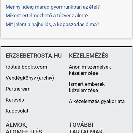
Mennyi ideig marad gyomrunkban az étel?
Miként értelmezhető a tűzvész álma?
Mit jelent a hajhullás, a kopaszodás álma?
ERZSEBETROSTA.HU
KÉZELEMÉZÉS
rostae-books.com
Anonim személyek
kézelemzése
Vendégkönyv (archiv)
Ismert emberek
Partnereim
kézelemzése
Keresés
A kézelemzés gyakorlata
Kapcsolat
ÁLMOK,
TOVÁBBI
ÁLOMFEJTÉS
TARTALMAK