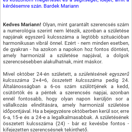
kérdésemre szán. Bardek Mariann
Kedves Mariann!
Olyan, mint garantált szerencsés szám
a numerológia szerint nem létezik, azonban a születése
napjának egyszerű kulcsszáma a legtöbb szituációban
harmonikusan vibrál önnel. Ezért - nem minden esetben,
de gyakran - ha azokon a napokon hoz fontos döntést,
amely harmonizál a születése napjával, a dolgok
szerencsésebben alakulhatnak, mint máskor.
Mivel október 24-én született, a
születésének egyszerű
kulcsszáma
2+4=6,
összetett kulcsszáma
pedig 24.
Általánosságban a 6-os szám szülöttjének a kedd,
csütörtök és a péntek a szerencsés napjai, azonban
ennél fontosabb, hogy olyan napon kerüljön sor a
vállalkozás elindítására, amely harmonizál születése
időpontjával. Ha a bejegyzésre októberben kerül sor, erre
6-a, 15-e és a 24-e a legalkalmasabbak. A születésének
összetett kulcsszáma (24) - bár ez kevésbe fontos -
kifejezetten szerencsésnek tekinthető.