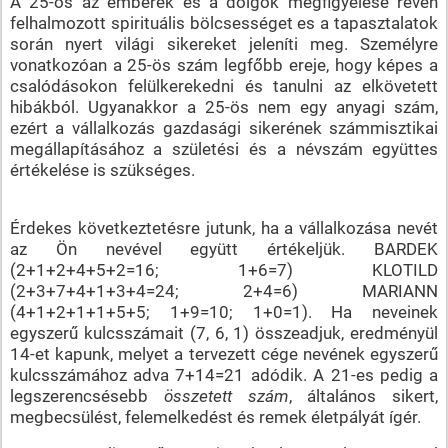
A 25-ös az emberek es a dolgok megfigyelése révén
felhalmozott spirituális bölcsességet es a tapasztalatok
során nyert világi sikereket jeleníti meg. Személyre
vonatkozóan a 25-ös szám legfőbb ereje, hogy képes a
csalódásokon felülkerekedni és tanulni az elkövetett
hibákból. Ugyanakkor a 25-ös nem egy anyagi szám,
ezért a vállalkozás gazdasági sikerének számmisztikai
megállapításához a születési és a névszám együttes
értékelése is szükséges.
Érdekes következtetésre jutunk, ha a vállalkozása nevét
az Ön nevével együtt értékeljük. BARDEK
(2+1+2+4+5+2=16; 1+6=7) KLOTILD
(2+3+7+4+1+3+4=24; 2+4=6) MARIANN
(4+1+2+1+1+5+5; 1+9=10; 1+0=1). Ha neveinek
egyszerű kulcsszámait (7, 6, 1) összeadjuk, eredményül
14-et kapunk, melyet a tervezett cége nevének egyszerű
kulcsszámához adva 7+14=21 adódik. A 21-es pedig a
legszerencsésebb
összetett szám
, általános sikert,
megbecsülést, felemelkedést és remek életpályát ígér.