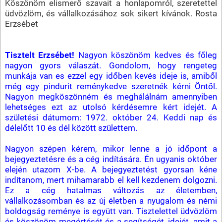
Köszönöm elismerő szavait a honlapomról, szeretettel
üdvözlöm, és vállalkozásához sok sikert kívánok. Rosta
Erzsébet
Tisztelt Erzsébet!
Nagyon köszönöm kedves és főleg
nagyon gyors válaszát. Gondolom, hogy rengeteg
munkája van es ezzel egy időben kevés ideje is, amiből
még egy pindurit reménykedve szeretnék kérni Öntől.
Nagyon megköszönném és meghálálnám amennyiben
lehetséges ezt az utolsó kérdésemre kért idejét. A
születési dátumom: 1972. október 24. Keddi nap és
délelőtt 10 és dél között születtem.
Nagyon szépen kérem, mikor lenne a jó időpont a
bejegyeztetésre és a cég indítására. Én ugyanis október
elején utazom X-be. A bejegyeztetést gyorsan kéne
indítanom, mert mihamarabb el kell kezdenem dolgozni.
Ez a cég hatalmas változás az életemben,
vállalkozásomban és az új életben a nyugalom és némi
boldogság reménye is együtt van. Tisztelettel üdvözlöm
és köszönöm megértését és a segítségét, idejét, amit a