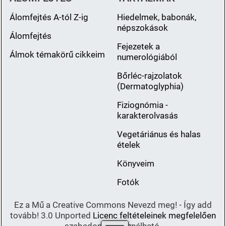
Álomfejtés A-tól Z-ig
Hiedelmek, babonák,
népszokások
Álomfejtés
Fejezetek a
Álmok témakörű cikkeim
numerológiából
Bőrléc-rajzolatok
(Dermatoglyphia)
Fiziognómia -
karakterolvasás
Vegetáriánus és halas
ételek
Könyveim
Fotók
Ez a Mű a Creative Commons Nevezd meg! - Így add
tovább! 3.0 Unported
Licenc feltételeinek megfelelően