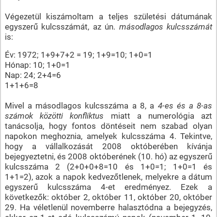
Végezetül kiszámoltam a teljes születési dátumának
egyszerű kulcsszámát, az ún.
másodlagos kulcsszámát
is:
Év: 1972; 1+9+7+2 = 19; 1+9=10; 1+0=1
Hónap: 10; 1+0=1
Nap: 24; 2+4=6
1+1+6=8
Mivel a másodlagos kulcsszáma a 8, a
4-es és a 8-as
számok közötti konfliktus
miatt a numerológia azt
tanácsolja, hogy fontos döntéseit nem szabad olyan
napokon meghoznia, amelyek kulcsszáma 4. Tekintve,
hogy a vállalkozását 2008 októberében kívánja
bejegyeztetni, és 2008 októberének (10. hó) az egyszerű
kulcsszáma 2 (2+0+0+8=10 és 1+0=1; 1+0=1 és
1+1=2), azok a napok kedvezőtlenek, melyekre a dátum
egyszerű kulcsszáma 4-et eredményez. Ezek a
következők: október 2, október 11, október 20, október
29. Ha véletlenül novemberre halasztódna a bejegyzés,