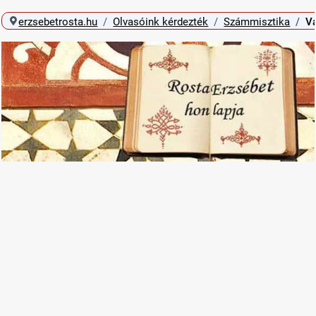
erzsebetrosta.hu
Olvasóink kérdezték
Számmisztika
Vá