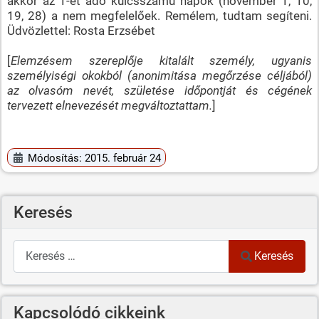
akkor az 1-et adó kulcsszámú napok (november 1, 10,
19, 28) a nem megfelelőek. Remélem, tudtam segíteni.
Üdvözlettel: Rosta Erzsébet
[
Elemzésem szereplője kitalált személy, ugyanis
személyiségi okokból (anonimitása megőrzése céljából)
az olvasóm nevét, születése időpontját és cégének
tervezett elnevezését megváltoztattam.
]
Módosítás: 2015. február 24
Keresés
Keresés
Keresés
Kapcsolódó cikkeink