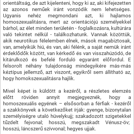
orientáltság, de azt kijelenteni, hogy ki az, aki kifejezetten
az azonos neműek iránt vonzódik nem lehetséges.
Ugyanis nehéz megmondani azt, ki hajlamos
homoszexualitásra, mert az orientációjú személyekkel
bárhol, az élet minden területén - foglalkozásra, kultúrára
való tekintet nélkül - találkozhatunk. Vannak közöttük,
akik neurotikus félelemben élnek, mások magabiztosak,
van, amelyikük hiú, és van, aki félénk, a saját nemük iránt
érdeklődők között, van kérkedő és van visszahúzódó, de
kitárulkozó és befelé forduló egyaránt előfordul. E
felsorolt néhány tulajdonság mindegyikére más-más
kéztípus jellemző, azt viszont, egyikről sem állítható az,
hogy homokszexualitásra hajlik.
Mivel képet is küldött a kezéről, a részletes elemzés
előtt röviden annyit megjegyeznék, hogy a
homoszexuális egyének – elsősorban a férfiak - kezéről
a szakkönyvek a következőket írják: gyenge, bizonytalan
személyiségre utaló hüvelykujj; szakadozott szigetekkel
tűzdelt fejvonal; hosszú, megszakadt Vénusz-öv;
hosszú, láncszerű szívvonal; hegyes ujjak.