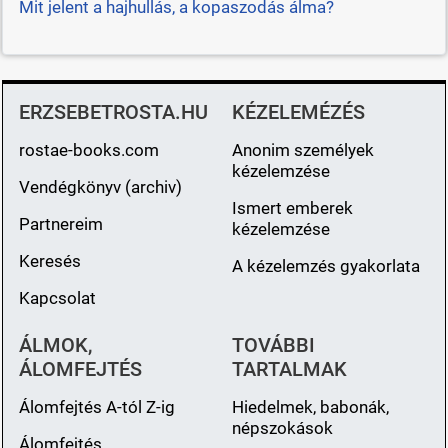
Mit jelent a hajhullás, a kopaszodás álma?
ERZSEBETROSTA.HU
KÉZELEMÉZÉS
rostae-books.com
Anonim személyek
kézelemzése
Vendégkönyv (archiv)
Ismert emberek
Partnereim
kézelemzése
Keresés
A kézelemzés gyakorlata
Kapcsolat
ÁLMOK,
TOVÁBBI
ÁLOMFEJTÉS
TARTALMAK
Álomfejtés A-tól Z-ig
Hiedelmek, babonák,
népszokások
Álomfejtés