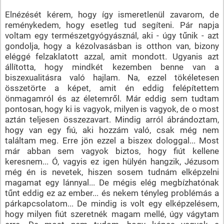
Elnézését kérem, hogy így ismeretlenül zavarom, de
reménykedem, hogy esetleg tud segíteni. Pár napja
voltam egy természetgyógyásznál, aki - úgy tűnik - azt
gondolja, hogy a kézolvasásban is otthon van, bizony
eléggé felzaklatott azzal, amit mondott. Ugyanis azt
állította, hogy mindkét kezemben benne van a
biszexualitásra való hajlam. Na, ezzel tökéletesen
összetörte a képet, amit én eddig felépítettem
önmagamról és az életemről. Már eddig sem tudtam
pontosan, hogy ki is vagyok, milyen is vagyok, de o most
aztán teljesen összezavart. Mindig arról ábrándoztam,
hogy van egy fiú, aki hozzám való, csak még nem
találtam meg. Erre jön ezzel a biszex dologgal... Most
már abban sem vagyok biztos, hogy fiút kellene
keresnem... Ó, vagyis ez igen hülyén hangzik, Jézusom
még én is nevetek, hiszen sosem tudnám elképzelni
magamat egy lánnyal... De mégis elég megbízhatónak
tűnt eddig ez az ember... és nekem tényleg problémás a
párkapcsolatom... De mindig is volt egy elképzelésem,
hogy milyen fiút szeretnék magam mellé, úgy vágytam