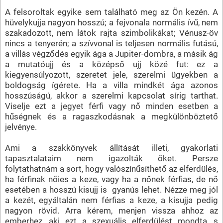
A felsoroltak egyike sem található meg az Ön kezén. A
hüvelykujja nagyon hosszú; a fejvonala normális ívű, nem
szakadozott, nem látok rajta szimbolikákat; Vénusz-öv
nincs a tenyerén; a szívvonal is teljesen normális futású,
a villás végződés egyik ága a Jupiter-dombra, a másik ág
a mutatóujj és a középső ujj közé fut: ez a
kiegyensúlyozott, szeretet jele, szerelmi ügyekben a
boldogság ígérete. Ha a villa mindkét ága azonos
hosszúságú, akkor a szerelmi kapcsolat sírig tarthat.
Viselje ezt a jegyet férfi vagy nő minden esetben a
hűségnek és a ragaszkodásnak a megkülönböztető
jelvénye.
Ami a szakkönyvek állítását illeti, gyakorlati
tapasztalataim nem igazolták őket. Persze
folytathatnám a sort, hogy valószínűsíthető az elferdülés,
ha férfinak nőies a keze, vagy ha a nőnek férfias, de nő
esetében a hosszú kisujj is gyanús lehet. Nézze meg jól
a kezét, egyáltalán nem férfias a keze, a kisujja pedig
nagyon rövid. Arra kérem, menjen vissza ahhoz az
emberhez, aki ezt a szexuális elferdülést mondta, s