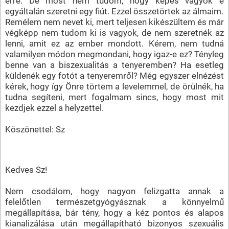
erre. De most nem tudom, hogy képes vagyok e
egyáltalán szeretni egy fiút. Ezzel összetörtek az álmaim.
Remélem nem nevet ki, mert teljesen kikészültem és már
végképp nem tudom ki is vagyok, de nem szeretnék az
lenni, amit ez az ember mondott. Kérem, nem tudná
valamilyen módon megmondani, hogy igaz-e ez? Tényleg
benne van a biszexualitás a tenyeremben? Ha esetleg
küldenék egy fotót a tenyeremről? Még egyszer elnézést
kérek, hogy így Önre törtem a levelemmel, de örülnék, ha
tudna segíteni, mert fogalmam sincs, hogy most mit
kezdjek ezzel a helyzettel.
Köszönettel: Sz
Kedves Sz!
Nem csodálom, hogy nagyon felizgatta annak a
felelőtlen természetgyógyásznak a könnyelmű
megállapítása, bár tény, hogy a kéz pontos és alapos
kianalizálása után megállapítható bizonyos szexuális