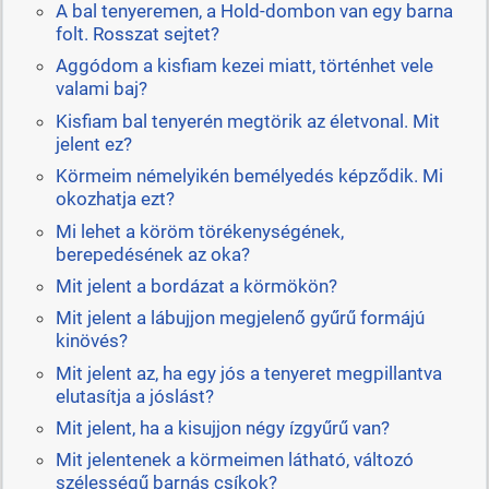
A bal tenyeremen, a Hold-dombon van egy barna
folt. Rosszat sejtet?
Aggódom a kisfiam kezei miatt, történhet vele
valami baj?
Kisfiam bal tenyerén megtörik az életvonal. Mit
jelent ez?
Körmeim némelyikén bemélyedés képződik. Mi
okozhatja ezt?
Mi lehet a köröm törékenységének,
berepedésének az oka?
Mit jelent a bordázat a körmökön?
Mit jelent a lábujjon megjelenő gyűrű formájú
kinövés?
Mit jelent az, ha egy jós a tenyeret megpillantva
elutasítja a jóslást?
Mit jelent, ha a kisujjon négy ízgyűrű van?
Mit jelentenek a körmeimen látható, változó
szélességű barnás csíkok?