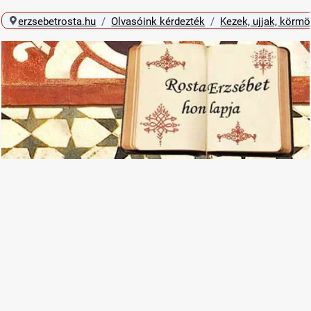
erzsebetrosta.hu
Olvasóink kérdezték
Kezek, ujjak, körm