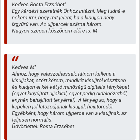
Kedves Rosta Erzsébet!
Egy kérdést szeretnék Önhöz intézni. Meg tudná-e
nekem írni, hogy mit jelent, ha a kisujjon négy
ízgyűrű van. Az ujjpercek száma három.
Nagyon szépen köszönöm előre is: M
Kedves M!
Ahhoz, hogy válaszolhassak, látnom kellene a
kisujjakat, ezért kérem, mindkét kisujjról készítsen
és küldjön el két-két jó minőségű digitális fényképet
(egyet kinyújtott ujjakkal, egyet pedig oldalnézetből,
enyhén behajlított tenyérrel). A lényeg az, hogy a
képeken jól látszódjanak kisujjak hajlítóredői.
Egyébként, hogy három ujjperce van a kisujjnak, az
teljesen normális.
Üdvözlettel: Rosta Erzsébet