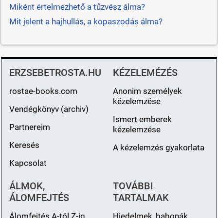
Miként értelmezhető a tűzvész álma?
Mit jelent a hajhullás, a kopaszodás álma?
ERZSEBETROSTA.HU
KÉZELEMÉZÉS
rostae-books.com
Anonim személyek
kézelemzése
Vendégkönyv (archiv)
Ismert emberek
Partnereim
kézelemzése
Keresés
A kézelemzés gyakorlata
Kapcsolat
ÁLMOK,
TOVÁBBI
ÁLOMFEJTÉS
TARTALMAK
Álomfejtés A-tól Z-ig
Hiedelmek, babonák,