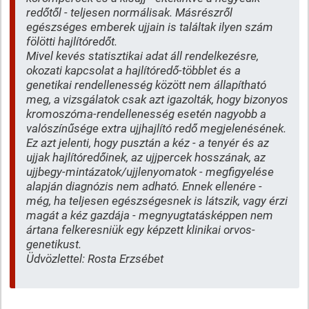
redőtől - teljesen normálisak. Másrészről
egészséges emberek ujjain is találtak ilyen szám
fölötti hajlítóredőt.
Mivel kevés statisztikai adat áll rendelkezésre,
okozati kapcsolat a hajlítóredő-többlet és a
genetikai rendellenesség között nem állapítható
meg, a vizsgálatok csak azt igazolták, hogy bizonyos
kromoszóma-rendellenesség esetén nagyobb a
valószínűsége extra ujjhajlító redő megjelenésének.
Ez azt jelenti, hogy pusztán a kéz - a tenyér és az
ujjak hajlítóredőinek, az ujjpercek hosszának, az
ujjbegy-mintázatok/ujjlenyomatok - megfigyelése
alapján diagnózis nem adható. Ennek ellenére -
még, ha teljesen egészségesnek is látszik, vagy érzi
magát a kéz gazdája - megnyugtatásképpen nem
ártana felkeresniük egy képzett klinikai orvos-
genetikust.
Üdvözlettel: Rosta Erzsébet