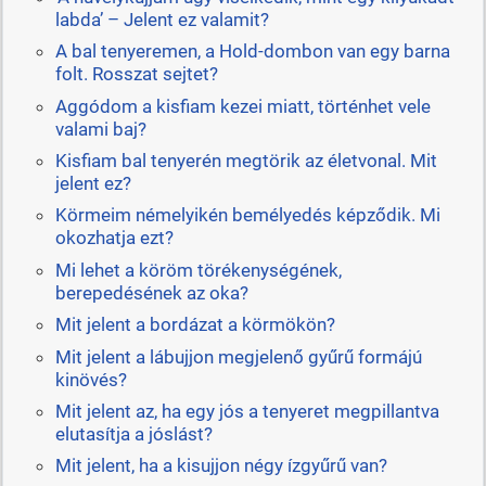
labda’ – Jelent ez valamit?
A bal tenyeremen, a Hold-dombon van egy barna
folt. Rosszat sejtet?
Aggódom a kisfiam kezei miatt, történhet vele
valami baj?
Kisfiam bal tenyerén megtörik az életvonal. Mit
jelent ez?
Körmeim némelyikén bemélyedés képződik. Mi
okozhatja ezt?
Mi lehet a köröm törékenységének,
berepedésének az oka?
Mit jelent a bordázat a körmökön?
Mit jelent a lábujjon megjelenő gyűrű formájú
kinövés?
Mit jelent az, ha egy jós a tenyeret megpillantva
elutasítja a jóslást?
Mit jelent, ha a kisujjon négy ízgyűrű van?