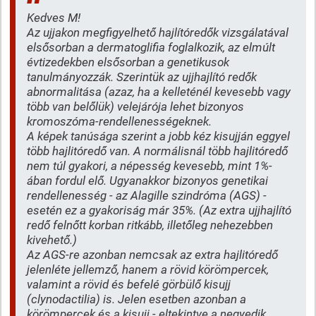
Kedves M!
Az ujjakon megfigyelhető hajlítóredők vizsgálatával
elsősorban a dermatoglifia foglalkozik, az elmúlt
évtizedekben elsősorban a genetikusok
tanulmányozzák. Szerintük az ujjhajlító redők
abnormalitása (azaz, ha a kelleténél kevesebb vagy
több van belőlük) velejárója lehet bizonyos
kromoszóma-rendellenességeknek.
A képek tanúsága szerint a jobb kéz kisujján eggyel
több hajlitóredő van. A normálisnál több hajlitóredő
nem túl gyakori, a népesség kevesebb, mint 1%-
ában fordul elő. Ugyanakkor bizonyos genetikai
rendellenesség - az Alagille szindróma (AGS) -
esetén ez a gyakoriság már 35%. (Az extra ujjhajlító
redő felnőtt korban ritkább, illetőleg nehezebben
kivehető.)
Az AGS-re azonban nemcsak az extra hajlitóredő
jelenléte jellemző, hanem a rövid körömpercek,
valamint a rövid és befelé görbülő kisujj
(clynodactilia) is. Jelen esetben azonban a
körömpercek és a kisujj - eltekintve a negyedik