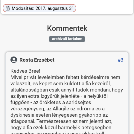
Módosítás: 2017. augusztus 31
Kommentek
archivált tartalom
Rosta Erzsébet
#3
Kedves Bree!
Mivel privát leveleimben feltett kérdéseimre nem
válaszolt, és képet sem küldött a fia kezeiről,
általánosságban csak annyit tudok mondani, hogy
az ilyen extra ízgyűrűk jelenléte - a helyüktől
függően - az örökletes a sarlósejtes
vérszegénység, az Allagile szindróma és a
dyskinesia esetén lényegesen gyakoribb az
átlagosnál. Természetesen ez nem jelenti azt,
hogy a fia ezek közül bármelyik betegségben
szenvedne, és orvoshoz is csak akkor kell