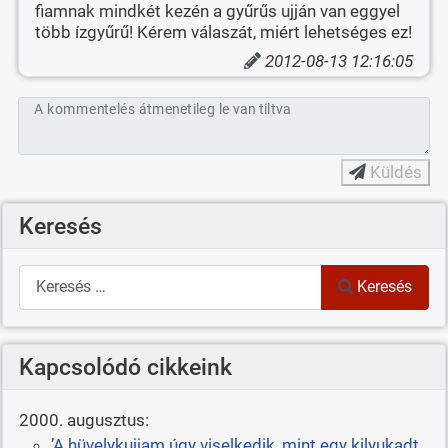
fiamnak mindkét kezén a gyűrűs ujján van eggyel
több ízgyűrű! Kérem válaszát, miért lehetséges ez!
2012-08-13 12:16:05
A kommentelés átmenetileg le van tiltva
Küldés
Keresés
Keresés
Keresés
Kapcsolódó cikkeink
2000. augusztus:
’A hüvelykujjam úgy viselkedik, mint egy kilyukadt