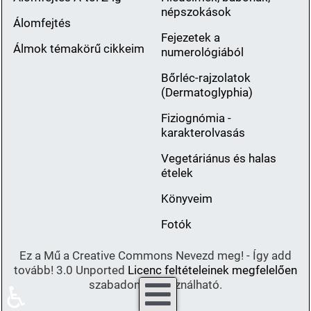
népszokások
Álomfejtés
Fejezetek a
Álmok témakörű cikkeim
numerológiából
Bőrléc-rajzolatok
(Dermatoglyphia)
Fiziognómia -
karakterolvasás
Vegetáriánus és halas
ételek
Könyveim
Fotók
Ez a Mű a Creative Commons Nevezd meg! - Így add
tovább! 3.0 Unported
Licenc feltételeinek megfelelően
szabadon felhasználható.
♿