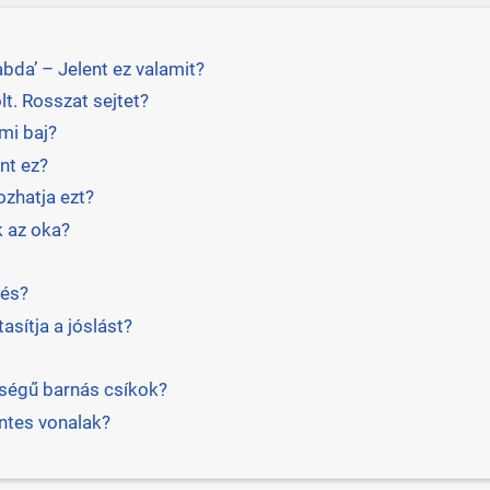
abda’ – Jelent ez valamit?
t. Rosszat sejtet?
mi baj?
nt ez?
zhatja ezt?
 az oka?
vés?
tasítja a jóslást?
sségű barnás csíkok?
intes vonalak?