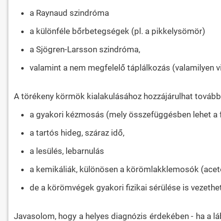
a Raynaud szindróma
a különféle bőrbetegségek (pl. a pikkelysömör)
a Sjögren-Larsson szindróma,
valamint a nem megfelelő táplálkozás (valamilyen v
A törékeny körmök kialakulásához hozzájárulhat tovább
a gyakori kézmosás (mely összefüggésben lehet a f
a tartós hideg, száraz idő,
a lesülés, lebarnulás
a kemikáliák, különösen a körömlakklemosók (aceto
de a körömvégek gyakori fizikai sérülése is vezeth
Javasolom, hogy a helyes diagnózis érdekében - ha a lá