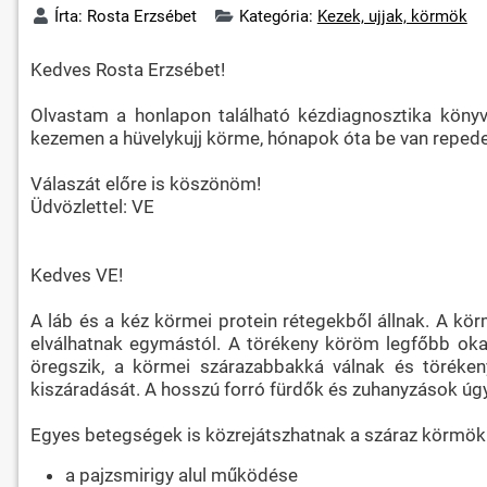
Írta:
Rosta Erzsébet
Kategória:
Kezek, ujjak, körmök
Kedves Rosta Erzsébet!
Olvastam a honlapon található kézdiagnosztika könyv
kezemen a hüvelykujj körme, hónapok óta be van repede
Válaszát előre is köszönöm!
Üdvözlettel: VE
Kedves VE!
A láb és a kéz körmei protein rétegekből állnak. A k
elválhatnak egymástól. A törékeny köröm legfőbb ok
öregszik, a körmei szárazabbakká válnak és töréke
kiszáradását. A hosszú forró fürdők és zuhanyzások úgy
Egyes betegségek is közrejátszhatnak a száraz körmök 
a pajzsmirigy alul működése