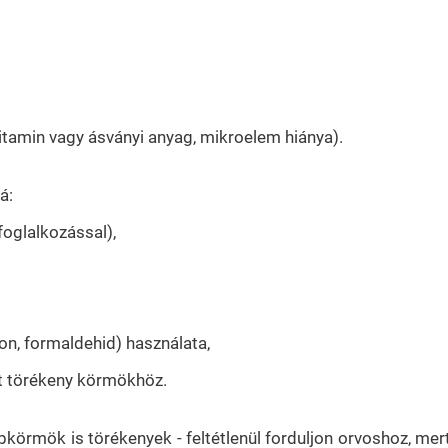
itamin vagy ásványi anyag, mikroelem hiánya).
á:
oglalkozással),
n, formaldehid) használata,
et törékeny körmökhöz.
bkörmök is törékenyek - feltétlenül forduljon orvoshoz, mer