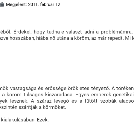
Megjelent: 2011. február 12
éből. Érdekel, hogy tudna-e választ adni a problémámra,
zve hosszában, hiába nő utána a köröm, az már repedt. Mi l
örmök vastagsága és erőssége örökletes tényező. A töréke
a a köröm túlságos kiszáradása. Egyes emberek genetika
nyek lesznek. A száraz levegő és a fűtött szobák alacs
szintén szárítják a körmöket.
kialakulásában. Ezek: