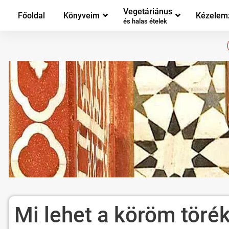
Vegetáriánus
Főoldal
Könyveim
Kézelem
és halas ételek
Mi lehet a köröm tör