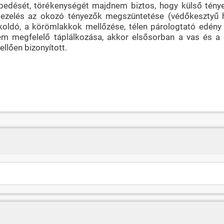
edését, törékenységét majdnem biztos, hogy külső tényez
 kezelés az okozó tényezők megszüntetése (védőkeszty
ldó, a körömlakkok mellőzése, télen párologtató edény h
 megfelelő táplálkozása, akkor elsősorban a vas és a b
llően bizonyított.