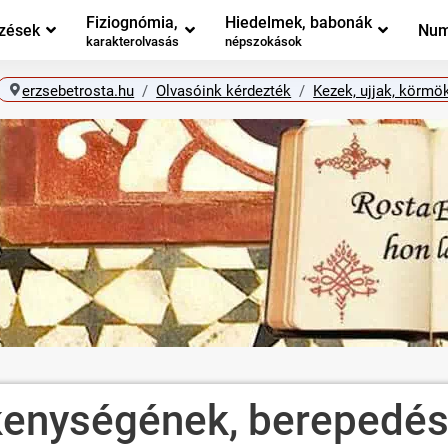
Fiziognómia,
Hiedelmek, babonák
zések
Num
karakterolvasás
népszokások
erzsebetrosta.hu
Olvasóink kérdezték
Kezek, ujjak, körmö
ékenységének, berepedé