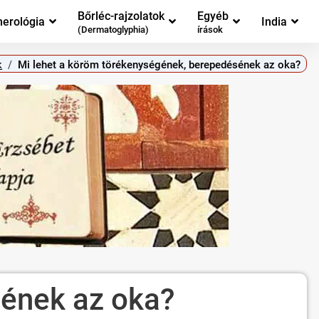
Bőrléc-rajzolatok
Egyéb
erológia
India
(Dermatoglyphia)
írások
k
Mi lehet a köröm törékenységének, berepedésének az oka?
sének az oka?