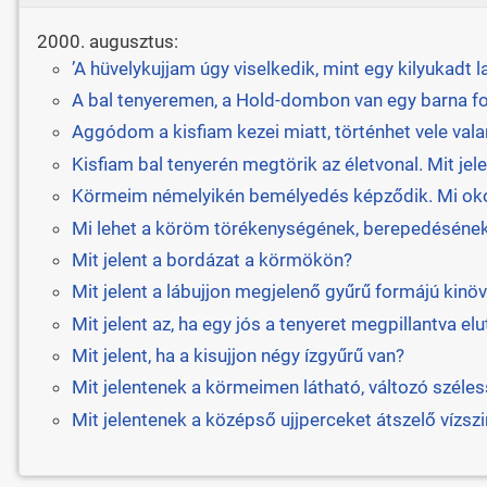
2000. augusztus:
’A hüvelykujjam úgy viselkedik, mint egy kilyukadt l
A bal tenyeremen, a Hold-dombon van egy barna fol
Aggódom a kisfiam kezei miatt, történhet vele vala
Kisfiam bal tenyerén megtörik az életvonal. Mit jele
Körmeim némelyikén bemélyedés képződik. Mi oko
Mi lehet a köröm törékenységének, berepedésének
Mit jelent a bordázat a körmökön?
Mit jelent a lábujjon megjelenő gyűrű formájú kinö
Mit jelent az, ha egy jós a tenyeret megpillantva elu
Mit jelent, ha a kisujjon négy ízgyűrű van?
Mit jelentenek a körmeimen látható, változó széle
Mit jelentenek a középső ujjperceket átszelő vízsz