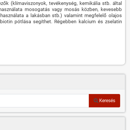
ők (klímaviszonyok, tevékenység, kemikália stb. által
ű használata mosogatás vagy mosás közben, kevesebb
asználata a lakásban stb.) valamint megfelelő olajos
iotin pótlása segíthet. Régebben kalcium és zselatin
Keresés