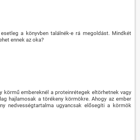
 esetleg a könyvben találnék-e rá megoldást. Mindkét
ehet ennek az oka?
ny körmű embereknél a proteinrétegek eltörhetnek vagy
ilag hajlamosak a törékeny körmökre. Ahogy az ember
ony nedvességtartalma ugyancsak elősegíti a körmök