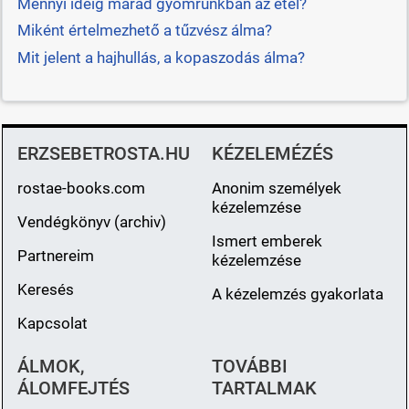
Mennyi ideig marad gyomrunkban az étel?
Miként értelmezhető a tűzvész álma?
Mit jelent a hajhullás, a kopaszodás álma?
ERZSEBETROSTA.HU
KÉZELEMÉZÉS
rostae-books.com
Anonim személyek
kézelemzése
Vendégkönyv (archiv)
Ismert emberek
Partnereim
kézelemzése
Keresés
A kézelemzés gyakorlata
Kapcsolat
ÁLMOK,
TOVÁBBI
ÁLOMFEJTÉS
TARTALMAK