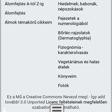
Álomfejtés A-tól Z-ig
Hiedelmek, babonák,
népszokások
Álomfejtés
Fejezetek a
Álmok témakörű cikkeim
numerológiából
Bőrléc-rajzolatok
(Dermatoglyphia)
Fiziognómia -
karakterolvasás
Vegetáriánus és halas
ételek
Könyveim
Fotók
Ez a Mű a Creative Commons Nevezd meg! - Így add
tovább! 3.0 Unported
Licenc feltételeinek megfelelően
szabadon felhasználható.