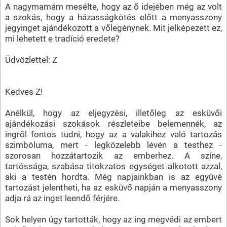
A nagymamám mesélte, hogy az ő idejében még az volt
a szokás, hogy a házasságkötés előtt a menyasszony
jegyinget ajándékozott a vőlegénynek. Mit jelképezett ez,
mi lehetett e tradíció eredete?
Üdvözlettel: Z
Kedves Z!
Anélkül, hogy az eljegyzési, illetőleg az esküvői
ajándékozási szokások részleteibe belemennék, az
ingről fontos tudni, hogy az a valakihez való tartozás
szimbóluma, mert - legközelebb lévén a testhez -
szorosan hozzátartozik az emberhez. A színe,
tartóssága, szabása titokzatos egységet alkotott azzal,
aki a testén hordta. Még napjainkban is az együvé
tartozást jelentheti, ha az esküvő napján a menyasszony
adja rá az inget leendő férjére.
Sok helyen úgy tartották, hogy az ing megvédi az embert