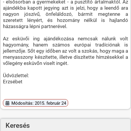
- elsősorban a gyermekeket - a pusztító ártalmaktól. Az
ajándékba kapott jegying azt is jelzi, hogy a leendő ara
nagyon jószívű, önfeláldozó, bármit megtenne a
szeretett lényért, és hozomány nélkül is hajlandó
házasságra lépni partnerével.
Az esküvői ing ajándékozása nemcsak nálunk volt
hagyomány, hanem számos európai tradíciónak is
jellemzője. Sőt egy időben az volt a szokás, hogy maga a
menyasszony készítette, illetve díszítette hímzésekkel a
vőlegény esküvőn viselt ingét.
Üdvözlettel:
Erzsébet
Módosítás: 2015. február 24
Keresés