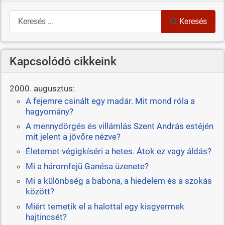
Keresés
Keresés
Kapcsolódó cikkeink
2000. augusztus:
A fejemre csinált egy madár. Mit mond róla a
hagyomány?
A mennydörgés és villámlás Szent András estéjén
mit jelent a jövőre nézve?
Életemet végigkíséri a hetes. Átok ez vagy áldás?
Mi a háromfejű Ganésa üzenete?
Mi a különbség a babona, a hiedelem és a szokás
között?
Miért temetik el a halottal egy kisgyermek
hajtincsét?