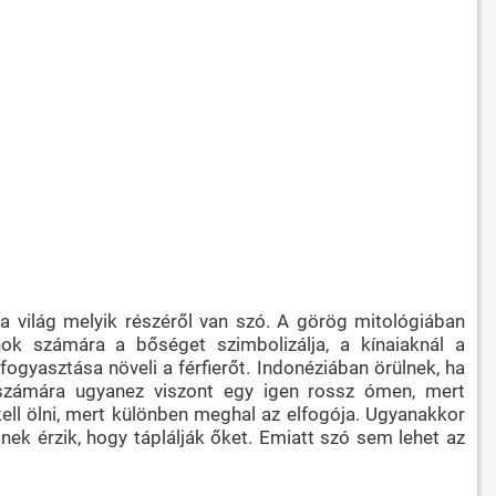
a világ melyik részéről van szó. A görög mitológiában
nok számára a bőséget szimbolizálja, a kínaiaknál a
fogyasztása növeli a férfierőt. Indonéziában örülnek, ha
 számára ugyanez viszont egy igen rossz ómen, mert
kell ölni, mert különben meghal az elfogója. Ugyanakkor
ek érzik, hogy táplálják őket. Emiatt szó sem lehet az