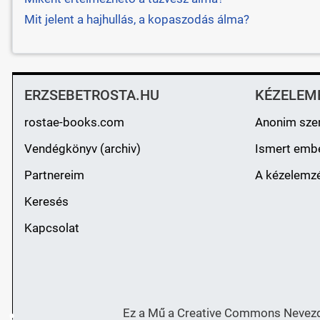
Mit jelent a hajhullás, a kopaszodás álma?
ERZSEBETROSTA.HU
KÉZELEM
rostae-books.com
Anonim sze
Vendégkönyv (archiv)
Ismert emb
Partnereim
A kézelemzé
Keresés
Kapcsolat
Ez a Mű a Creative Commons Nevezd 