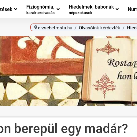
Fiziognómia,
Hiedelmek, babonák
zések
Num
karakterolvasás
népszokások
erzsebetrosta.hu
Olvasóink kérdezték
Hied
kon berepül egy madár?