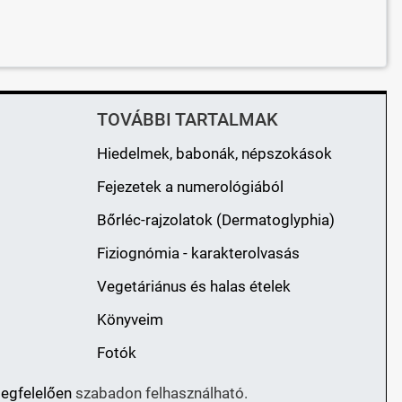
TOVÁBBI TARTALMAK
Hiedelmek, babonák, népszokások
Fejezetek a numerológiából
Bőrléc-rajzolatok (Dermatoglyphia)
Fiziognómia - karakterolvasás
Vegetáriánus és halas ételek
Könyveim
Fotók
megfelelően
szabadon felhasználható.