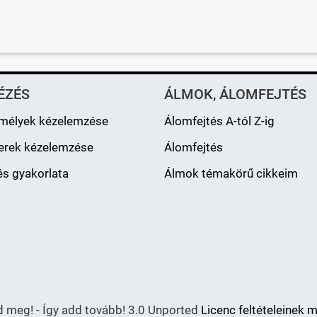
ÉZÉS
ÁLMOK, ÁLOMFEJTÉS
mélyek kézelemzése
Álomfejtés A-tól Z-ig
erek kézelemzése
Álomfejtés
s gyakorlata
Álmok témakörű cikkeim
meg! - Így add tovább! 3.0 Unported
Licenc feltételeinek 