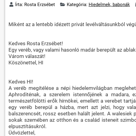
Írta:
Rosta Erzsébet
Kategória:
Hiedelmek, babonák
Miként az a lentebb idézett privát levélváltásunkból vég
Kedves Rosta Erzsébet!
Egy veréb, vagy valami hasonló madár berepült az ablako
Várom válaszát!
Köszönettel, HI
Kedves HI!
A veréb megítélése a népi hiedelemvilágban meglehető
Aphroditénak, a szerelem istennőjének a madara, ez
természetfölötti erők hírnökei, emellett a verebet tart
egy veréb berepül a házba, mert azt jelzi, hogy v
balszerencsét, rossz esetben halált jelent. A walesiek
sokak szemében az otthon és a család isteneit szimbol
elpusztításukról.
Üdvözlettel,