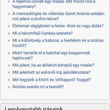
A fejemre csinált egy madár. Mit mond róla a
hagyomány?
A mennydörgés és villámlás Szent András estéjén
mit jelent a jövőre nézve?
Életemet végigkíséri a hetes. Átok ez vagy áldás?
Mi a háromfejű Ganésa üzenete?
Mi a különbség a babona, a hiedelem és a szokás
között?
Miért temetik el a halottal egy kisgyermek
hajtincsét?
Mit jelent, ha az ablakon berepül egy madár?
Mit jelentett az esküvői ing ajándékozása?
Mit tegyünk a kitört és ’otthagyott’ foggal?
Rontás esetén mi a teendő?
Legolvasotabb írásaink