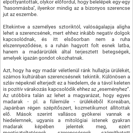
elpottyantottak, olykor előfordul, hogy belelépek egy-egy
"hasonmásba", ilyenkor mindig az a bizonyos szerencse
jut az eszembe.
Eltekintve a személyes sztoriktól, valóságalapja aligha
lehet a szerencsének, mert ehhez inkább negatív dolgok
kapcsolódnak, és itt elsősorban nem a ruha
elszennyeződése, s a ruhán hagyott folt esnek latba,
hanem a madárürülék által terjesztett betegségek,
amelyek igazán gondot okozhatnak.
Azt, hogy ha egy madár véletlenül ránk hullajtja ürülékét,
számos kultúrában szerencsésnek tekintik. Különösen a
szláv népeknél elterjedt ez a hiedelem, de a távol keleten
is pozitív várakozás kapcsolódik ehhez az „eseményhez”.
Az utóbbira talán az lehet a magyarázat, hogy egyes
madarak - pl. a fülemüle - ürülékéből Koreában,
Japánban régen szépítőszert, kozmetikumot állítottak
elő. Mások szerint vallásos gyökerei vannak e
hiedelemnek, ugyanis a mitológiai istenek gyakran
madarak képében jelentek meg, ezért
megtiszteltetésnek, szerencsésnek számíthatott