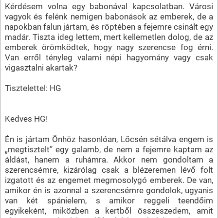
Kérdésem volna egy babonával kapcsolatban. Városi
vagyok és felénk nemigen babonások az emberek, de a
napokban falun jártam, és röptében a fejemre csinált egy
madár. Tiszta ideg lettem, mert kellemetlen dolog, de az
emberek örömködtek, hogy nagy szerencse fog érni.
Van erről tényleg valami népi hagyomány vagy csak
vigasztalni akartak?
Tisztelettel: HG
Kedves HG!
Én is jártam Önhöz hasonlóan, Lőcsén sétálva engem is
„megtisztelt” egy galamb, de nem a fejemre kaptam az
áldást, hanem a ruhámra. Akkor nem gondoltam a
szerencsémre, kizárólag csak a blézeremen lévő folt
izgatott és az engemet megmosolygó emberek. De van,
amikor én is azonnal a szerencsémre gondolok, ugyanis
van két spánielem, s amikor reggeli teendőim
egyikeként, miközben a kertből összeszedem, amit