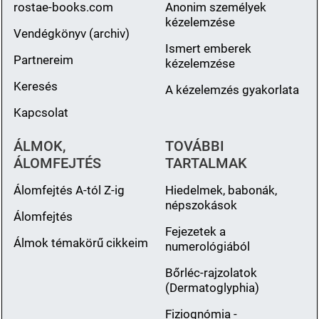
rostae-books.com
Anonim személyek
kézelemzése
Vendégkönyv (archiv)
Ismert emberek
Partnereim
kézelemzése
Keresés
A kézelemzés gyakorlata
Kapcsolat
ÁLMOK,
TOVÁBBI
ÁLOMFEJTÉS
TARTALMAK
Álomfejtés A-tól Z-ig
Hiedelmek, babonák,
népszokások
Álomfejtés
Fejezetek a
Álmok témakörű cikkeim
numerológiából
Bőrléc-rajzolatok
(Dermatoglyphia)
Fiziognómia -