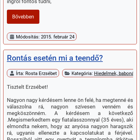
ingről fontos tudni,
Bővebben
Módosítás: 2015. február 24
Rontás esetén mi a teendő?
Írta:
Rosta Erzsébet
Kategória:
Hiedelmek, babonák
Tisztelt Erzsébet!
Nagyon nagy kérdésem lenne ön felé, ha megtenné és
válaszolna rá, nagyon szívesen venném és
megköszönném. A kérdésem a következő
.Megismerkedtem egy fiatalasszonnyal (35 éves), aki
elmondta nekem, hogy az anyósa nagyon haragszik
rá, ugyanis ellenezte a kapcsolatukat a férjével.
Bosszúból vitt egy gyertyát a templomba átkötve