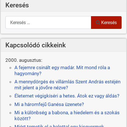
Keresés
Keresés
Keresés
Kapcsolódó cikkeink
2000. augusztus:
A fejemre csinált egy madár. Mit mond róla a
hagyomány?
A mennydörgés és villámlás Szent András estéjén
mit jelent a jövőre nézve?
Életemet végigkíséri a hetes. Átok ez vagy áldás?
Mi a háromfejű Ganésa üzenete?
Mi a különbség a babona, a hiedelem és a szokás
között?
Miért temetik el a halottal egy kisgyermek