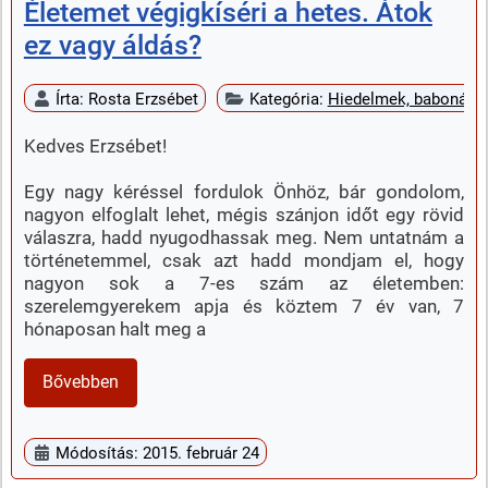
Életemet végigkíséri a hetes. Átok
ez vagy áldás?
Írta:
Rosta Erzsébet
Kategória:
Hiedelmek, babonák
Kedves Erzsébet!
Egy nagy kéréssel fordulok Önhöz, bár gondolom,
nagyon elfoglalt lehet, mégis szánjon időt egy rövid
válaszra, hadd nyugodhassak meg. Nem untatnám a
történetemmel, csak azt hadd mondjam el, hogy
nagyon sok a 7-es szám az életemben:
szerelemgyerekem apja és köztem 7 év van, 7
hónaposan halt meg a
Bővebben
Módosítás: 2015. február 24