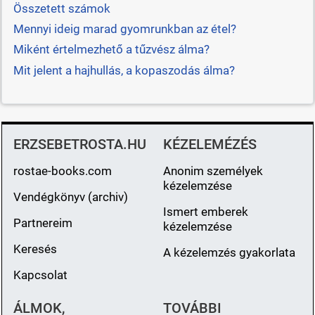
Összetett számok
Mennyi ideig marad gyomrunkban az étel?
Miként értelmezhető a tűzvész álma?
Mit jelent a hajhullás, a kopaszodás álma?
ERZSEBETROSTA.HU
KÉZELEMÉZÉS
rostae-books.com
Anonim személyek
kézelemzése
Vendégkönyv (archiv)
Ismert emberek
Partnereim
kézelemzése
Keresés
A kézelemzés gyakorlata
Kapcsolat
ÁLMOK,
TOVÁBBI