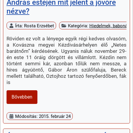
András estéjén mit jelent a jövőre
nézve?
Írta:
Rosta Erzsébet
Kategória:
Hiedelmek, babonák
Röviden ez volt a lényege egyik régi kedves olvasóm,
a Kovászna megyei Kézdivásárhelyen élő „Netes
barátnőm” kérdésének. Ugyanis náluk november 29-
én este 11 óráig dörgött és villámlott. Kézdin nem
történt semmi kár, azonban tőlük nem messze, a
híres ágyúöntő, Gábor Áron szülőfaluja, Bereck
mellett található, Oztojhoz tartozó fenyőerdőben, fák
is
Bővebben
Módosítás: 2015. február 24