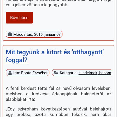
és a jellemzőiben a legnagyobb
Bővebben
Módosítás: 2016. január 03
Mit tegyünk a kitört és ’otthagyott’
foggal?
Írta:
Rosta Erzsébet
Kategória:
Hiedelmek, babonák
A fenti kérdést tette fel Zs nevű olvasóm levelében,
melyben a kedvese édesapjának balesetéről az
alábbiakat írta:
„Egy szívroham következtében autóval belehajtott
egy árokba, azóta kómában fekszik, nem akar