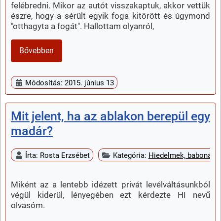
felébredni. Mikor az autót visszakaptuk, akkor vettük
észre, hogy a sérült egyik foga kitörött és úgymond
"otthagyta a fogát". Hallottam olyanról,
Bővebben
Módosítás: 2015. június 13
Mit jelent, ha az ablakon berepül egy
madár?
Írta:
Rosta Erzsébet
Kategória:
Hiedelmek, babonák
Miként az a lentebb idézett privát levélváltásunkból
végül kiderül, lényegében ezt kérdezte HI nevű
olvasóm.