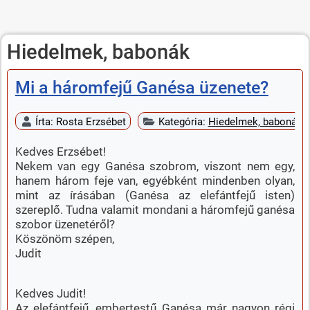
Hiedelmek, babonák
Mi a háromfejű Ganésa üzenete?
Írta:
Rosta Erzsébet
Kategória:
Hiedelmek, babonák
Kedves Erzsébet!
Nekem van egy Ganésa szobrom, viszont nem egy,
hanem három feje van, egyébként mindenben olyan,
mint az írásában (Ganésa az elefántfejű isten)
szereplő. Tudna valamit mondani a háromfejű ganésa
szobor üzenetéről?
Köszönöm szépen,
Judit
Kedves Judit!
Az elefántfejű, embertestű Ganésa már nagyon régi