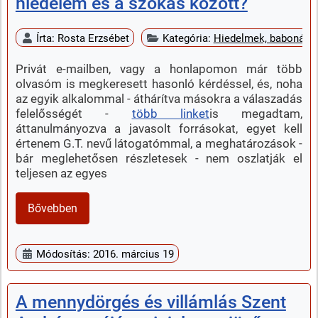
hiedelem és a szokás között?
Írta:
Rosta Erzsébet
Kategória:
Hiedelmek, babonák
Privát e-mailben, vagy a honlapomon már több
olvasóm is megkeresett hasonló kérdéssel, és, noha
az egyik alkalommal - áthárítva másokra a válaszadás
felelősségét -
több linket
is megadtam,
áttanulmányozva a javasolt forrásokat, egyet kell
értenem G.T. nevű látogatómmal, a meghatározások -
bár meglehetősen részletesek - nem oszlatják el
teljesen az egyes
Bővebben
Módosítás: 2016. március 19
A mennydörgés és villámlás Szent