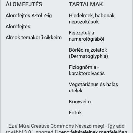
ÁLOMFEJTÉS
TARTALMAK
Álomfejtés A-tól Z-ig
Hiedelmek, babonák,
népszokások
Álomfejtés
Fejezetek a
Álmok témakörű cikkeim
numerológiából
Bőrléc-rajzolatok
(Dermatoglyphia)
Fiziognómia -
karakterolvasás
Vegetáriánus és halas
ételek
Könyveim
Fotók
Ez a Mű a Creative Commons Nevezd meg! - Így add
tovább! 3.0 Unported
Licenc feltételeinek megfelelően