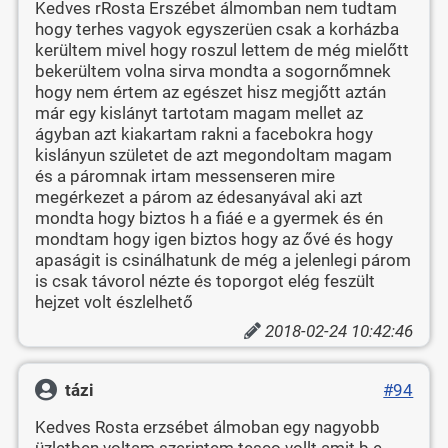
Kedves rRosta Erszébet álmomban nem tudtam
hogy terhes vagyok egyszerüen csak a korházba
kerültem mivel hogy roszul lettem de még mielőtt
bekerültem volna sirva mondta a sogornőmnek
hogy nem értem az egészet hisz megjőtt aztán
már egy kislányt tartotam magam mellet az
ágyban azt kiakartam rakni a facebokra hogy
kislányun születet de azt megondoltam magam
és a páromnak irtam messenseren mire
megérkezet a párom az édesanyával aki azt
mondta hogy biztos h a fiáé e a gyermek és én
mondtam hogy igen biztos hogy az ővé és hogy
apaságit is csinálhatunk de még a jelenlegi párom
is csak távorol nézte és toporgot elég feszült
hejzet volt észlelhető
2018-02-24 10:42:46
tázi
#94
Kedves Rosta erzsébet álmoban egy nagyobb
üzletben voltam szerintem tesco vollt amit b e