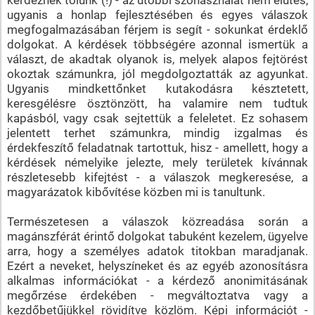
ugyanis a honlap fejlesztésében és egyes válaszok
megfogalmazásában férjem is segít - sokunkat érdeklő
dolgokat. A kérdések többségére azonnal ismertük a
választ, de akadtak olyanok is, melyek alapos fejtörést
okoztak számunkra, jól megdolgoztatták az agyunkat.
Ugyanis mindkettőnket kutakodásra késztetett,
keresgélésre ösztönzött, ha valamire nem tudtuk
kapásból, vagy csak sejtettük a feleletet. Ez sohasem
jelentett terhet számunkra, mindig izgalmas és
érdekfeszítő feladatnak tartottuk, hisz - amellett, hogy a
kérdések némelyike jelezte, mely területek kívánnak
részletesebb kifejtést - a válaszok megkeresése, a
magyarázatok kibővítése közben mi is tanultunk.
Természetesen a válaszok közreadása során a
magánszférát érintő dolgokat tabuként kezelem, ügyelve
arra, hogy a személyes adatok titokban maradjanak.
Ezért a neveket, helyszíneket és az egyéb azonosításra
alkalmas információkat - a kérdező anonimitásának
megőrzése érdekében - megváltoztatva vagy a
kezdőbetűjükkel rövidítve közlöm. Képi információt -