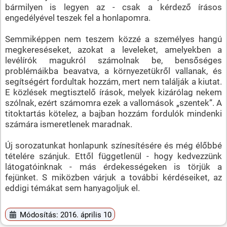
bármilyen is legyen az - csak a kérdező írásos
engedélyével teszek fel a honlapomra.
Semmiképpen nem teszem közzé a személyes hangú
megkereséseket, azokat a leveleket, amelyekben a
levélírók magukról számolnak be, bensőséges
problémáikba beavatva, a környezetükről vallanak, és
segítségért fordultak hozzám, mert nem találják a kiutat.
E közlések megtisztelő írások, melyek kizárólag nekem
szólnak, ezért számomra ezek a vallomások „szentek”. A
titoktartás kötelez, a bajban hozzám fordulók mindenki
számára ismeretlenek maradnak.
Új sorozatunkat honlapunk színesítésére és még élőbbé
tételére szánjuk. Ettől függetlenül - hogy kedvezzünk
látogatóinknak - más érdekességeken is törjük a
fejünket. S miközben várjuk a további kérdéseiket, az
eddigi témákat sem hanyagoljuk el.
Módosítás: 2016. április 10