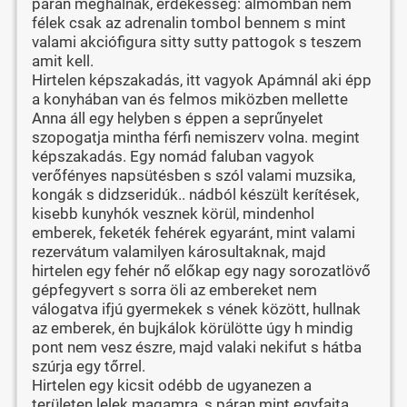
páran meghalnak, érdekesség: álmomban nem
félek csak az adrenalin tombol bennem s mint
valami akciófigura sitty sutty pattogok s teszem
amit kell.
Hirtelen képszakadás, itt vagyok Apámnál aki épp
a konyhában van és felmos miközben mellette
Anna áll egy helyben s éppen a seprűnyelet
szopogatja mintha férfi nemiszerv volna. megint
képszakadás. Egy nomád faluban vagyok
verőfényes napsütésben s szól valami muzsika,
kongák s didzseridúk.. nádból készült kerítések,
kisebb kunyhók vesznek körül, mindenhol
emberek, feketék fehérek egyaránt, mint valami
rezervátum valamilyen károsultaknak, majd
hirtelen egy fehér nő előkap egy nagy sorozatlövő
gépfegyvert s sorra öli az embereket nem
válogatva ifjú gyermekek s vének között, hullnak
az emberek, én bujkálok körülötte úgy h mindig
pont nem vesz észre, majd valaki nekifut s hátba
szúrja egy tőrrel.
Hirtelen egy kicsit odébb de ugyanezen a
területen lelek magamra, s páran mint egyfajta