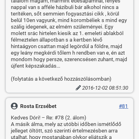
találom magam, mármint édesapámnál, fényes
nappal van s afféle házibuli bár alkohol nincs a
terítéken, sőt semmien fogyasztási cikk , körül
belül 10en vagyunk, mind korombéliek s mind egy
szálig idegenek, az elmém szüleményei. Egy
molett srác hirtelen kiesik az 1. emeleti ablakból
félmeztelen állapotban s a kertben lévő
hintaágyon csattan majd legördül a földre, majd
egy leány megkérdi tőlem h rendben van e, én azt
mondom hogy persze, szerencsésen zuhant, majd
újfent képszakadás...
(folytatás a következő hozzászólásomban)
2016-12-02 08:51:30
Rosta Erzsébet
#81
Kedves Dóri! – Re: #78 (2. álom)
A másik álma, mely az utóbbi időben ismétlődő
jelleget öltött, szó szerinti értelmezésben arra
utalhat, hogy mostanában olykor eljátszik a