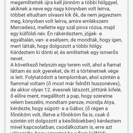
megemlítették újra kell jönnöm a többi hölggyel,
akiknek a neve egy nagy könyvben volt leírva,
többet eltudtam olvasni kik ők, de nem jegyeztem
meg, könyvben volt leírva, amire emlékszem
Mercedesz, mellette egy szál piros rózsa, majd
egy külföldi név. Én rákérdeztem, jöjjek- e
egyáltalán, van- e esélyem, de mondták, hogy igen,
mert látták, hogy dolgozott a többi hölgy.
Kérdeztem ki dönti el, és említettek egy ismerős
nevet.
A következő helyszín egy terem volt, ahol a fiamat
láttam és sok gyereket, de itt a történetnek vége
is lett. Folytatódott a templomban, ahol szintén a
fiammal voltam (ő most már felnőtt huszonéves),
de akkor olyan 12. évesnek látszott, jöttünk kifelé,
ő előre ment, megállított a pap, hogy szeretne
velem beszélni, mondtam persze, mondja Atya,
kérdezte, hogy súgott- e a Gábor, (ő régen a
főnököm volt, illetve a főnököm fia is, csak ő
szintén ott dolgozott a későbbiekben) kérdeztem
mivel kapcsolatban, csodálkoztam is, erre azt