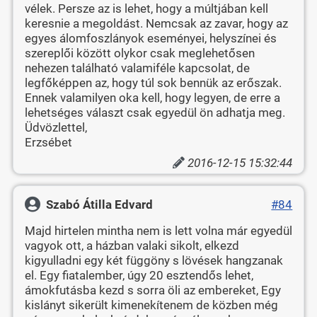
vélek. Persze az is lehet, hogy a múltjában kell
keresnie a megoldást. Nemcsak az zavar, hogy az
egyes álomfoszlányok eseményei, helyszínei és
szereplői között olykor csak meglehetősen
nehezen található valamiféle kapcsolat, de
legfőképpen az, hogy túl sok bennük az erőszak.
Ennek valamilyen oka kell, hogy legyen, de erre a
lehetséges választ csak egyedül ön adhatja meg.
Üdvözlettel,
Erzsébet
2016-12-15 15:32:44
Szabó Átilla Edvard
#84
Majd hirtelen mintha nem is lett volna már egyedül
vagyok ott, a házban valaki sikolt, elkezd
kigyulladni egy két függöny s lövések hangzanak
el. Egy fiatalember, úgy 20 esztendős lehet,
ámokfutásba kezd s sorra öli az embereket, Egy
kislányt sikerült kimenekítenem de közben még