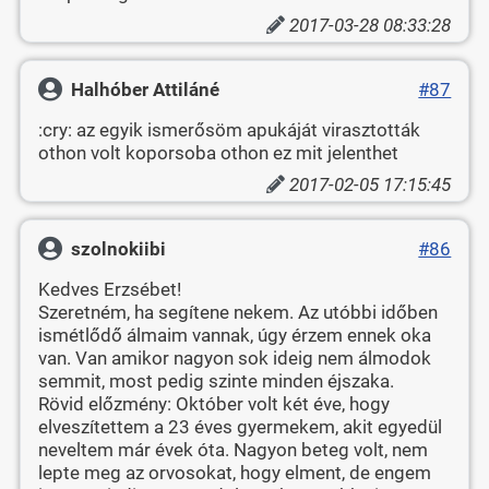
2017-03-28 08:33:28
Halhóber Attiláné
#87
:cry: az egyik ismerősöm apukáját virasztották
othon volt koporsoba othon ez mit jelenthet
2017-02-05 17:15:45
szolnokiibi
#86
Kedves Erzsébet!
Szeretném, ha segítene nekem. Az utóbbi időben
ismétlődő álmaim vannak, úgy érzem ennek oka
van. Van amikor nagyon sok ideig nem álmodok
semmit, most pedig szinte minden éjszaka.
Rövid előzmény: Október volt két éve, hogy
elveszítettem a 23 éves gyermekem, akit egyedül
neveltem már évek óta. Nagyon beteg volt, nem
lepte meg az orvosokat, hogy elment, de engem