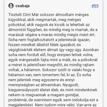
csabaja
#99
Tisztelt Cím! Már sokszor álmodtam mérges
kígyókkal, akik megmartak, meg mérges
pókokkal, akik nagyok és kicsik is lehettek az
álmomtól függően, és mindig meg is martak, de a
marásuk végére a marás mindig mégis mást ért.
Soha nem foglalkoztatott a jelentésük igazán,
hiszen mindkét állattól félek igazából, és
végigkísérték életem álmait így vagy úgy. Azonban
soha nem fordult elő, hogy ennyien lettek volna,
egyik mérgesebb fajta mint a máik, és a pókoknál
a méret is jelentősen megnőtt, és mindig rajtam
voltak, a hátamon. Sokszor szólt is valaki hogy a
hátamon van, nem ismertem fel, ki az. És soha
nem jelentek meg egyszerre és ennyi
mennyiségben az álmaimban. Nyugodt,
kiegyensúlyozott életet élek, és mint mindenkinek
nekem is megvannak a magam gondjai,
problémái, de szerintem egyik sem indokolja ezt a
megjelenítést. Nem tudom mire vélni. Van erre az