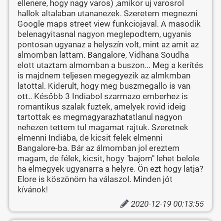
ellenere, hogy nagy varos) ,amikor uj varosrol
hallok altalaban utananezek. Szeretem megnezni
Google maps street view funkciojaval. A masodik
belenagyitasnal nagyon meglepodtem, ugyanis
pontosan ugyanaz a helyszín volt, mint az amit az
almomban lattam. Bangalore, Vidhana Soudha
elott utaztam almomban a buszon... Meg a kerítés
is majdnem teljesen megegyezik az almkmban
latottal. Kiderult, hogy meg buszmegallo is van
ott.. Később 3 Indiabol szarmazo emberhez is
romantikus szalak fuztek, amelyek rovid ideig
tartottak es megmagyarazhatatlanul nagyon
nehezen tettem tul magamat rajtuk. Szeretnek
elmenni Indiába, de kicsit felek elmenni
Bangalore-ba. Bár az álmomban jol ereztem
magam, de félek, kicsit, hogy "bajom" lehet belole
ha elmegyek ugyanarra a helyre. Ön ezt hogy latja?
Elore is köszönöm ha válaszol. Minden jót
kívánok!
2020-12-19 00:13:55