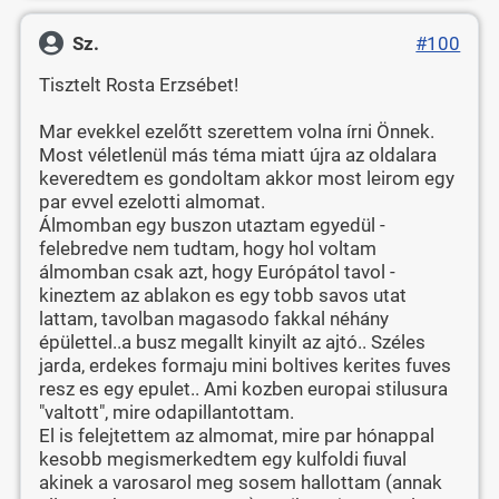
Sz.
#100
Tisztelt Rosta Erzsébet!
Mar evekkel ezelőtt szerettem volna írni Önnek.
Most véletlenül más téma miatt újra az oldalara
keveredtem es gondoltam akkor most leirom egy
par evvel ezelotti almomat.
Álmomban egy buszon utaztam egyedül -
felebredve nem tudtam, hogy hol voltam
álmomban csak azt, hogy Európátol tavol -
kineztem az ablakon es egy tobb savos utat
lattam, tavolban magasodo fakkal néhány
épülettel..a busz megallt kinyilt az ajtó.. Széles
jarda, erdekes formaju mini boltives kerites fuves
resz es egy epulet.. Ami kozben europai stilusura
"valtott", mire odapillantottam.
El is felejtettem az almomat, mire par hónappal
kesobb megismerkedtem egy kulfoldi fiuval
akinek a varosarol meg sosem hallottam (annak