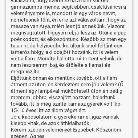
válaszolta, hogy szeretné ha a fiam külföldi
gimnáziumba menne, segít ebben, csak kíváncsi a
véleményemre is, mondott is egy város nevet,
németesnek tűnt, én erre azt válaszoltam, hogy az
messze van Atya, miért lesz jó az nekünk. Viszont
megnyugtatott, higgyem el, jó lesz az. Utána a pap
poénkodott, és elköszöntünk. Később szintén egy
talán iroda helyiségbe kerültünk, ahol feltűnt egy
ismerős hölgy, aki odajött hozzánk, itt is velem
volt a fiam. Mondta hallotta mi történt velünk, de
nem lesz semmi baj, és átölelte a fiamat és
megpuszilta.
Eljöttünk onnan és mentünk tovább, ott a fiam
átment az úton, én kérdeztem nem jön velem? (Ő
átment egy lámpával működtetett úton én pedig
mentem jobbra, visszajött hozzám, haladtunk
tovább, itt is még szinte kamasz gyerek volt, kb.
15-16 éves, itt az álom véget ért.
Jó a kapcsolatom a gyerekemmel, igaz vannak
kisebb viták, de azok áthidalhatók.
Kérem szépen véleményét Erzsébet. Köszönöm
szépen. Ágnes