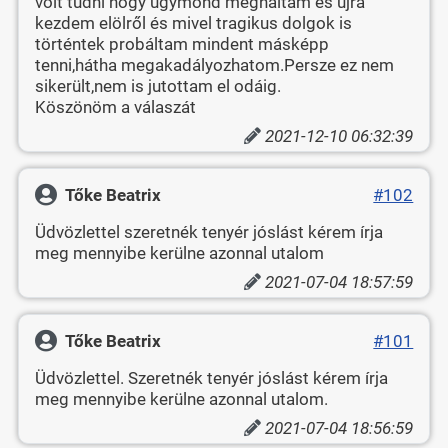
volt tudni hogy ugymond meghaltam és ujra
kezdem elölről és mivel tragikus dolgok is
történtek probáltam mindent másképp
tenni,hátha megakadályozhatom.Persze ez nem
sikerült,nem is jutottam el odáig.
Köszönöm a válaszát
2021-12-10 06:32:39
Tőke Beatrix
#102
Üdvözlettel szeretnék tenyér jóslást kérem írja
meg mennyibe kerülne azonnal utalom
2021-07-04 18:57:59
Tőke Beatrix
#101
Üdvözlettel. Szeretnék tenyér jóslást kérem írja
meg mennyibe kerülne azonnal utalom.
2021-07-04 18:56:59