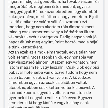
ingen, mindig azt gondoltam, ha tovább viszem, és
megpróbálok megtenni érte mindent, egyszer
meggyógyul. Bár sokszor ébredtem egy álomból
zokogva, sírva, mert láttam ahogy temetem. Eljött
az idő amikor ez valóra vált, és szomorú ezt
mondani, hogy nem akartam róla álmodni, mert
mindig csak temettem, vagy a kórházban ültem
vékonyka kezét szorítgatva. Pedig nagyon sok jó
napot éltünk meg együtt, "mint borsó, meg a héja"
éltünk kettecsként.
Aztán ezek az álmok elmaradtak, egyáltalán nem
volt semmi. Most azonban kb. egy hónapja van
egy visszatérő álmom: Utazom egy vonaton, nem
látom magam fel vagy leszállni. Csak ülök egy pici
babával, hófehérbe van öltözve, tudom hogy nem
az én babám, csak ott van velem. A következő
álmomban ugyan ez csak az elsőben voltak
utasok is, ebben csak ketten voltunk a picivel. A
harmadikban is egyedül voltunk a vonaton, de
gyermek itt nagyobb volt, kb. 10 éves. Egyszer
sem derült ki hogy kisfiú-e vagy kislány, csak
hófehérbe volt öltözve.