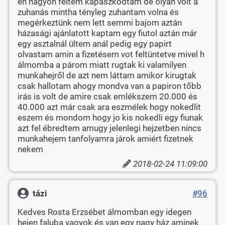
én nagyon féltem kapaszkodtam de olyan volt a
zuhanás mintha tényleg zuhantam volna és
megérkeztünk nem lett semmi bajom aztán
házasági ajánlatott kaptam egy fiutol aztán már
egy asztalnál ültem anál pedig egy papirt
olvastam amin a fizetésem vot feltüntetve mivel h
álmomba a párom miatt rugtak ki valamilyen
munkahejről de azt nem láttam amikor kirugtak
csak hallotam ahogy mondva van a papiron tőbb
irás is volt de amire csak emlékszem 20.000 és
40.000 azt már csak ara eszmélek hogy nokedlit
eszem és mondom hogy jo kis nokedli egy fiunak
azt fel ébredtem amugy jelenlegi hejzetben nincs
munkahejem tanfolyamra járok amiért fizetnek
nekem
2018-02-24 11:09:00
tázi
#96
Kedves Rosta Erzsébet álmomban egy idegen
hejen faluba vagyok és van egy nagy ház aminek