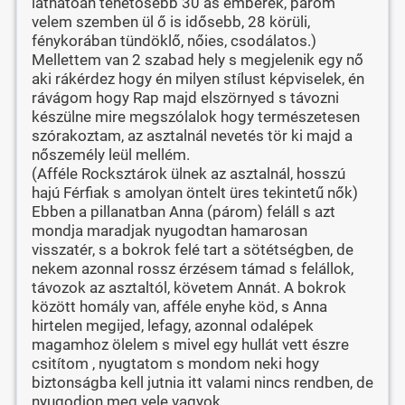
láthatóan tehetősebb 30 as emberek, párom
velem szemben ül ő is idősebb, 28 körüli,
fénykorában tündöklő, nőies, csodálatos.)
Mellettem van 2 szabad hely s megjelenik egy nő
aki rákérdez hogy én milyen stílust képviselek, én
rávágom hogy Rap majd elszörnyed s távozni
készülne mire megszólalok hogy természetesen
szórakoztam, az asztalnál nevetés tör ki majd a
nőszemély leül mellém.
(Afféle Rocksztárok ülnek az asztalnál, hosszú
hajú Férfiak s amolyan öntelt üres tekintetű nők)
Ebben a pillanatban Anna (párom) feláll s azt
mondja maradjak nyugodtan hamarosan
visszatér, s a bokrok felé tart a sötétségben, de
nekem azonnal rossz érzésem támad s felállok,
távozok az asztaltól, követem Annát. A bokrok
között homály van, afféle enyhe köd, s Anna
hirtelen megijed, lefagy, azonnal odalépek
magamhoz ölelem s mivel egy hullát vett észre
csitítom , nyugtatom s mondom neki hogy
biztonságba kell jutnia itt valami nincs rendben, de
nyugodjon meg vele vagyok.