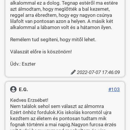
alkalommal ez a dolog. Tegnap estéről ma estére
azt álmodtam, hogy meglőtték a bal kezemet,
reggel arra ébredtem, hogy egy nagyon csúnya
lilafolt van pontosan azon a helyen. A másik két
alkalommal a lábamon volt és a hátamon ilyen.
Remélem tud segíteni, hogy mitől lehet.
Válaszát előre is köszönöm!
Üdv.: Eszter
2022-07-07 17:46:09
E.G.
#103
Kedves Erzsébet!
Nem találok sehol sem választ az álmomra
Ezért önhöz fordulok.Kis iskolás koromtól ujra
kezdtem az életem és pontosan tudtam mik
fognak történni a mai napig.Nagyon furcsa érzés