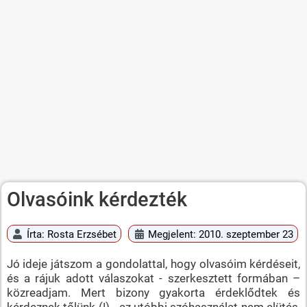
Olvasóink kérdezték
Írta:
Rosta Erzsébet
Megjelent: 2010. szeptember 23
Jó ideje játszom a gondolattal, hogy olvasóim kérdéseit,
és a rájuk adott válaszokat - szerkesztett formában –
közreadjam. Mert bizony gyakorta érdeklődtek és
kérdeznek tőlünk (!) - az utóbbi szóhasználat nem elütés,