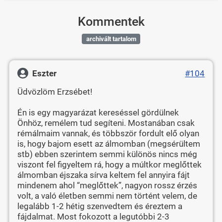
Kommentek
archivált tartalom
Eszter
#104
Üdvözlöm Erzsébet!
Én is egy magyarázat kereséssel gördülnek
Önhöz, remélem tud segíteni. Mostanában csak
rémálmaim vannak, és többször fordult elő olyan
is, hogy bajom esett az álmomban (megsérültem
stb) ebben szerintem semmi különös nincs még
viszont fel figyeltem rá, hogy a múltkor meglőttek
álmomban éjszaka sírva keltem fel annyira fájt
mindenem ahol “meglőttek”, nagyon rossz érzés
volt, a való életben semmi nem történt velem, de
legalább 1-2 hétig szenvedtem és éreztem a
fájdalmat. Most fokozott a legutóbbi 2-3