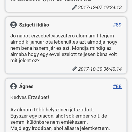
2017-12-07 19:24:13
Szigeti ildiko
#89
Jo napot erzsebet.visszatero alom amit ferjem
almodik .januar ota lebenult.es azt almodja hogy
nem bena hanem jár es azt. Mondja mindig az
álmaba hogy egy evvel ezelott teljesen bèna volt
mit jelent ez?
2017-10-30 06:40:14
Ágnes
#88
Kedves Erzsébet!
Az álmom több helyszínen játszódott.
Egyszer egy piacon, ahol sok ember volt, de
semmi különösre nem emlékszem.
Majd egy irodában, ahol állásra jelentkeztem,