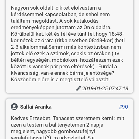
Nagyon sok oldalt, cikket elolvastam a
kérdésemmel kapcsolatban, de sehol nem
találtam megoldást. A sok kutakodás
eredményeképpen jutottam az Ön oldalára.
Körülbelül két, két és fél éve tűnt fel, hogy 18:48-
kor nézek az órára (ritka esetben 08:48-kor) ;heti
2-3 alkalommal.Semmi más kontextusban nem
jöttek elő ezek a számok, csakis az órákon ( tv
béltéri egységén, mobilokon--hozzáteszem ezek
között is vannak pár perc eltérések) . Furdal a
kíváncsiság, van-e ennek bármi jelentősége?
Köszönöm előre is a megtisztelő válaszát!
2018-01-25 07:47:18
Sallai Aranka
#90
Kedves Erzsebet. Tanacsat szeretnem kerni : mit
uzen a testem a bal tenyetemen 2 napja
megjelent, nagyobb gombostufejnyi
veralafutassal (?). :o udvozlettel. S.a.