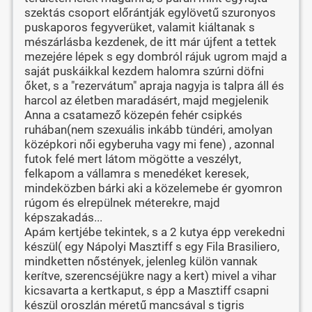
szektás csoport előrántják egylövetű szuronyos
puskaporos fegyverüket, valamit kiáltanak s
mészárlásba kezdenek, de itt már újfent a tettek
mezejére lépek s egy dombról rájuk ugrom majd a
saját puskáikkal kezdem halomra szúrni döfni
őket, s a "rezervátum" apraja nagyja is talpra áll és
harcol az életben maradásért, majd megjelenik
Anna a csatamező közepén fehér csipkés
ruhában(nem szexuális inkább tündéri, amolyan
középkori női egyberuha vagy mi fene) , azonnal
futok felé mert látom mögötte a veszélyt,
felkapom a vállamra s menedéket keresek,
mindeközben bárki aki a közelemebe ér gyomron
rúgom és elrepülnek méterekre, majd
képszakadás...
Apám kertjébe tekintek, s a 2 kutya épp verekedni
készül( egy Nápolyi Masztiff s egy Fila Brasiliero,
mindketten nőstények, jelenleg külön vannak
kerítve, szerencséjükre nagy a kert) mivel a vihar
kicsavarta a kertkaput, s épp a Masztiff csapni
készül oroszlán méretű mancsával s tigris