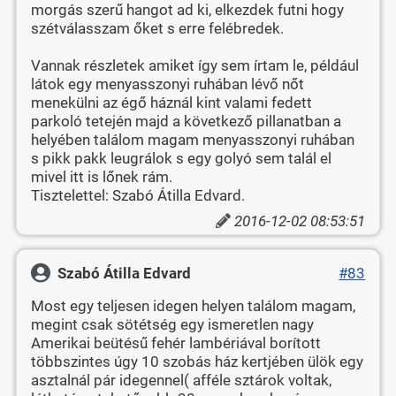
morgás szerű hangot ad ki, elkezdek futni hogy
szétválasszam őket s erre felébredek.
Vannak részletek amiket így sem írtam le, például
látok egy menyasszonyi ruhában lévő nőt
menekülni az égő háznál kint valami fedett
parkoló tetején majd a következő pillanatban a
helyében találom magam menyasszonyi ruhában
s pikk pakk leugrálok s egy golyó sem talál el
mivel itt is lőnek rám.
Tisztelettel: Szabó Átilla Edvard.
2016-12-02 08:53:51
Szabó Átilla Edvard
#83
Most egy teljesen idegen helyen találom magam,
megint csak sötétség egy ismeretlen nagy
Amerikai beütésű fehér lambériával borított
többszintes úgy 10 szobás ház kertjében ülök egy
asztalnál pár idegennel( afféle sztárok voltak,