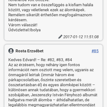
Nem tudom van e összefüggés a kisfiam halála
között, vagy véletlenek ezek az álomképek.
Remélem sikerült érthetően megfogalmaznom
kérdésem.
Várom válaszát!
Üdvözlettel:Ibolya
2017-01-12 11:51:08
Rosta Erzsébet
#85
Kedves Edvard! – Re: #82, #83, #84
Az az érzésem, hogy néhány igen fontos
információt nem osztott meg velem, ugyanis az
önmagáról leírtak (immár három éve
párkapcsolatban, őszinte szeretetben és
összetartásban él) és egyes álomképei között –
különösen annak tudatában, hogy a gyermekkori
szobájában, Jeszenszky István Fényhozó albumát
hallgatva merült álomba – áthidalhatatlan, de
legalábbis megmagyarázhatatlan ellentmondást