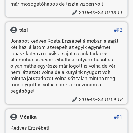
már mosogatóhabos de tiszta vizben volt
2018-02-24 10:18:11
tázi
#92
Jonapot kedves Rosta Erzsébet álmoban a saját
két házi állatom szerepelt az egyik egynémet
juhász kutya a másik a saját cicánk tarka és
álmomban a cicánk cibálta a kutyánk hasát és
olyan mitha egyrésze már logott is volna de vér
nem láttszott volna de a kutyánk nyugott volt
mintha játszadozot volna sőt talán mintha még
mosolygott is volna előre is kőszőnőm a
segitsőget
2018-02-24 10:09:18
Mónika
#91
Kedves Erzsébet!