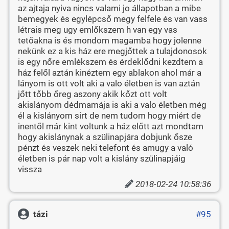
az ajtaja nyiva nincs valami jo állapotban a mibe
bemegyek és egylépcső megy felfele és van vass
létrais meg ugy emlőkszem h van egy vas
tetőakna is és mondom magamba hogy jolenne
nekünk ez a kis ház ere megjőttek a tulajdonosok
is egy nőre emlékszem és érdeklődni kezdtem a
ház felől aztán kinéztem egy ablakon ahol már a
lányom is ott volt aki a valo életben is van aztán
jőtt tőbb őreg aszony akik kőzt ott volt
akislányom dédmamája is aki a valo életben még
él a kislányom sirt de nem tudom hogy miért de
inentől már kint voltunk a ház előtt azt mondtam
hogy akislánynak a szülinapjára dobjunk ősze
pénzt és veszek neki telefont és amugy a való
életben is pár nap volt a kislány szülinapjáig
vissza
2018-02-24 10:58:36
tázi
#95