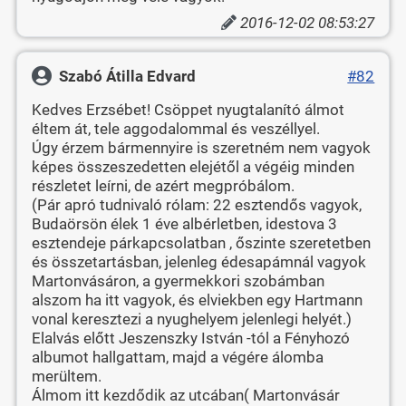
2016-12-02 08:53:27
Szabó Átilla Edvard
#82
Kedves Erzsébet! Csöppet nyugtalanító álmot
éltem át, tele aggodalommal és veszéllyel.
Úgy érzem bármennyire is szeretném nem vagyok
képes összeszedetten elejétől a végéig minden
részletet leírni, de azért megpróbálom.
(Pár apró tudnivaló rólam: 22 esztendős vagyok,
Budaörsön élek 1 éve albérletben, idestova 3
esztendeje párkapcsolatban , őszinte szeretetben
és összetartásban, jelenleg édesapámnál vagyok
Martonvásáron, a gyermekkori szobámban
alszom ha itt vagyok, és elviekben egy Hartmann
vonal keresztezi a nyughelyem jelenlegi helyét.)
Elalvás előtt Jeszenszky István -tól a Fényhozó
albumot hallgattam, majd a végére álomba
merültem.
Álmom itt kezdődik az utcában( Martonvásár