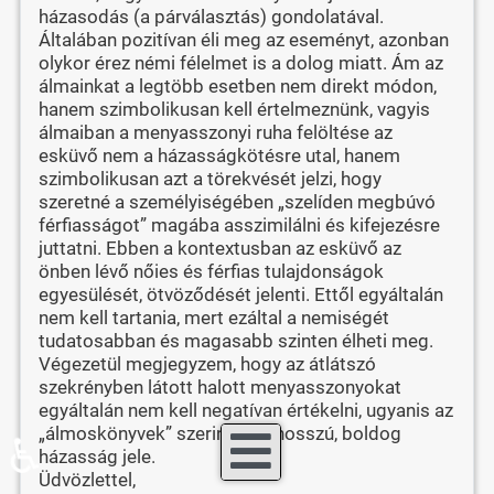
házasodás (a párválasztás) gondolatával.
Általában pozitívan éli meg az eseményt, azonban
olykor érez némi félelmet is a dolog miatt. Ám az
álmainkat a legtöbb esetben nem direkt módon,
hanem szimbolikusan kell értelmeznünk, vagyis
álmaiban a menyasszonyi ruha felöltése az
esküvő nem a házasságkötésre utal, hanem
szimbolikusan azt a törekvését jelzi, hogy
szeretné a személyiségében „szelíden megbúvó
férfiasságot” magába asszimilálni és kifejezésre
juttatni. Ebben a kontextusban az esküvő az
önben lévő nőies és férfias tulajdonságok
egyesülését, ötvöződését jelenti. Ettől egyáltalán
nem kell tartania, mert ezáltal a nemiségét
tudatosabban és magasabb szinten élheti meg.
Végezetül megjegyzem, hogy az átlátszó
szekrényben látott halott menyasszonyokat
egyáltalán nem kell negatívan értékelni, ugyanis az
„álmoskönyvek” szerint ez a hosszú, boldog
♿
házasság jele.
Üdvözlettel,