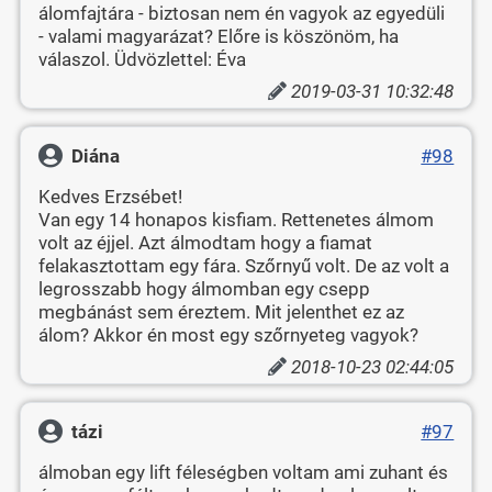
álomfajtára - biztosan nem én vagyok az egyedüli
- valami magyarázat? Előre is köszönöm, ha
válaszol. Üdvözlettel: Éva
2019-03-31 10:32:48
Diána
#98
Kedves Erzsébet!
Van egy 14 honapos kisfiam. Rettenetes álmom
volt az éjjel. Azt álmodtam hogy a fiamat
felakasztottam egy fára. Szőrnyű volt. De az volt a
legrosszabb hogy álmomban egy csepp
megbánást sem éreztem. Mit jelenthet ez az
álom? Akkor én most egy szőrnyeteg vagyok?
2018-10-23 02:44:05
tázi
#97
álmoban egy lift féleségben voltam ami zuhant és