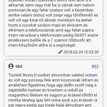
akkartak zárni vagy már be is zártak nem tudom
pontosan de egy fehér szatyor volt a kezemben
amibe valami doboz volt zsepi vagy tőrlőkendő és
volt ott egy kinai nő akinek mondtam ha elehet
hozni a cucokat szoljon majd én elviszem és
elkértem a telefonszámát amit egy fehér papira
irtam ceruzával a telefonszám pedig 06307 enyire
emlékszem belőle de a 7 számot tőbbszőr átt
irtam kőszőnőm előre is a segitségét
2018-02-24 10:33:30
tázi
#93
Tisztelt Rosta Erzsébet álmomban valahol voltam
és volt egy pocsoja féle amit koszosnak láttam és
arralettem figyelmes hogy egy delfin szolit meg a
sajátdelfin nyelvén én kivettem a vizből és
magamhoz őleltem és nagyon jo érzésel tőltőtt el
mintha tényleg igaz lett volna azok a jo érzések rá
pár napra pedig egy kiseb halal álmodtam ami