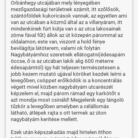
Orbánhegy utcájában mely lényegében
mezőgazdasági területnek számít, itt szőlősök,
szántóföldek kukoricások vannak, az egyetlen ami
van az utcában a közmű által az a villanyáram, itt
mindenkiinek fúrt kútja van s az utca lakosainak
zöme fával fűt) állok az út közepén párommal az
oldalamon, este van, viszont a hold fénye
bevilágítja látóterem, valami ok folytán
Nagybátyámhoz szeretnék ellátogatni(édesapám
öccse, ő is az utcában lakik alig 600 méterre
édesapámtól) így hát teljesen természetesen a
jobb kezem mutató ujjával köröket kezdek leírni a
levegőben, csöppet erőlködök is a koncentrálás
végett mivel közben nagybátyám utcarészét
képzelem el, majd párom rámad egy karkötőt s
azt mondja most csináld! Megjelenik egy lángoló
tűzkör a levegőben amelyben a célállomás
látható, átlépek rajta s ott termek az úton
nagybátyám kerítése mellett.
Ezek után képszakadás majd hirtelen itthon