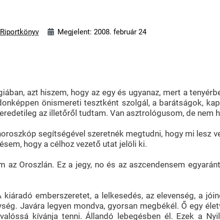
 Riportkönyv
Megjelent: 2008. február 24
ógiában, azt hiszem, hogy az egy és ugyanaz, mert a tenyérbe
nképpen önismereti tesztként szolgál, a barátságok, kapcs
eredetileg az illetőről tudtam. Van asztrológusom, de nem ha
oroszkóp segítségével szeretnék megtudni, hogy mi lesz ve
sem, hogy a célhoz vezető utat jelöli ki.
m az Oroszlán. Ez a jegy, no és az aszcendensem egyaránt
A kiáradó emberszeretet, a lelkesedés, az elevenség, a jói
ség. Javára legyen mondva, gyorsan megbékél. Ő egy életvi
 valóssá kívánja tenni. Állandó lebegésben él. Ezek a Nyi