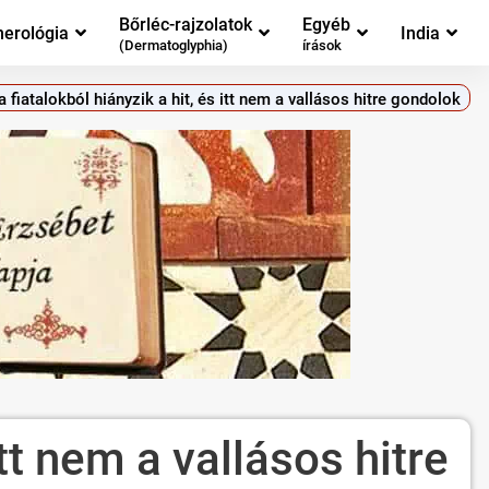
Bőrléc-rajzolatok
Egyéb
erológia
India
(Dermatoglyphia)
írások
fiatalokból hiányzik a hit, és itt nem a vallásos hitre gondolok
tt nem a vallásos hitre