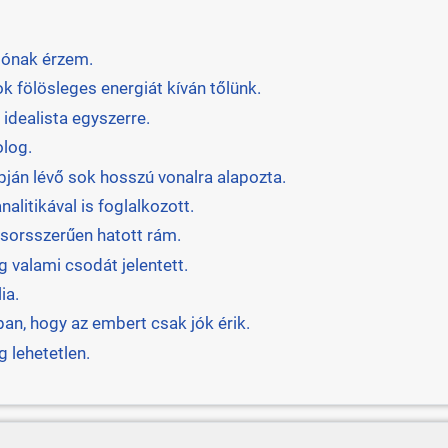
tónak érzem.
k fölösleges energiát kíván tőlünk.
 idealista egyszerre.
olog.
án lévő sok hosszú vonalra alapozta.
litikával is foglalkozott.
l sorsszerűen hatott rám.
 valami csodát jelentett.
ia.
an, hogy az embert csak jók érik.
 lehetetlen.