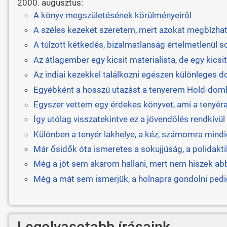
2000. augusztus:
A könyv megszületésének körülményeiről
A széles kezeket szeretem, mert azokat megbízha
A túlzott kétkedés, bizalmatlanság értelmetlenül so
Az átlagember egy kicsit materialista, de egy kicsit
Az indiai kezekkel találkozni egészen különleges d
Egyébként a hosszú utazást a tenyerem Hold-dombj
Egyszer vettem egy érdekes könyvet, ami a tenyérana
Így utólag visszatekintve ez a jövendölés rendkívü
Különben a tenyér lakhelye, a kéz, számomra mindig
Már ősidők óta ismeretes a sokujjúság, a polidaktil
Még a jót sem akarom hallani, mert nem hiszek abb
Még a mát sem ismerjük, a holnapra gondolni pedig
Legolvasotabb írásaink