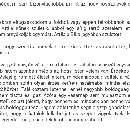
égét mi sem bizonyítja jobban, mint az, hogy hosszú évek ó
gyakran elrugaszkodom a földtől, vagy éppen felrobbanok a
tila nőnek születik, abból egy sírig tartó szerelem lett
m árnyékolják egymást. Attila a Bika jegyében született.
a, hogy szereti a meséket, erre kinevették, és rásütötték, 
ásos.
vagyok naiv, én vállalom a hitem, és vállalom a hiszékenys
b hitem azonban mégis az, hogy Isten velem van. Érdekes 
lejéig romlott életet éltem, mindennaposak voltak a házi
lomban aztán olyan érzés kerített hatalmába, mintha elsz
öltözött. Találkoztam Istennel, ennél nagyobb boldogsá
item tiszta és igaz. Azóta egy vasárnap sem mulasztom el
ól”, ez azt jelenti, hogy bennem és mindenkiben benne van
ás boldoggá tesz. Engem az istenhit segít a szép gondolato
tet, hogy a fiatalok lelkébe jót és szépet vigyek. Nek
egyedül, még a halálfélelemtől is megszabadít.