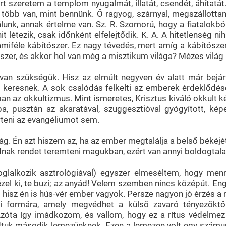
zeretem a templom nyugalmát, illatát, csendét, áhítatát.
több van, mint bennünk. Ő ragyog, szárnyal, megszállotta
nk, annak értelme van. Sz. R. Szomorú, hogy a fiatalokból h
hit létezik, csak időnként elfelejtődik. K. A. A hitetlenség
miféle kábítószer. Ez nagy tévedés, mert amíg a kábítószer 
ítószer, és akkor hol van még a misztikum világa? Mézes vilá
van szükségük. Hisz az elmúlt negyven év alatt már bejárt
t keresnek. A sok csalódás felkelti az emberek érdeklődésé
an az okkultizmus. Mint ismeretes, Krisztus kiváló okkult k
ba, pusztán az akaratával, szuggesztióval gyógyított, k
teni az evangéliumot sem.
 Én azt hiszem az, ha az ember megtalálja a belső békéjét, t
nak rendet teremteni magukban, ezért van annyi boldogtalan,
glalkozik asztrológiával) egyszer elmeséltem, hogy men
 nézel ki, te buzi; az anyád! Velem szemben nincs középút. 
i, hisz én is hús-vér ember vagyok. Persze nagyon jó érzés 
i formára, amely megvédhet a külső zavaró tényezőktől.
zóta így imádkozom, és vallom, hogy ez a rítus védelmez
 adtuk második lemezünknek. Ezen a lemezen volt egy szám