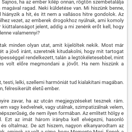
 Sajnos, ha az ember kilép onnan, rögtön szembetalálja
n magával ragad. Neki küldetése van. Mi hiszünk benne,
iányzik a hit, és itt nem a vallásos hitre gondolok. Az
 nihilhez vezet, az emberek drogokhoz nyúlnak, ami komoly
kiúttalanságot jelent, addig a mi zenénk erőt kell, hogy
g lenne valamennyi?
ak minden olyan utat, amit kijelöltek nekik. Most már
t a jövő iránt, szeretnék kitudakolni, hogy mit tartogat
épességgel rendelkezett, talán a legtökéletesebbel, mint
épes volt előre megmondani a jövőt. Ha nem hiszünk a
esti, lelki, szellemi harmóniát tud kialakítani magában.
 félresikerült életű ember.
nyire zavar, ha az utcán megjegyzéseket tesznek rám.
Engem vagy kedvelnek, vagy utálnak, szimpatizálnak velem,
a népszerűség, de nem ilyen formában. Az említett hölgy e
 Ezt az imát három irányba kell elvégezni, hasonló
 és oltalmaz. De azt hiszem, nagyon elkanyarodtam az
unk, aminek az volt a címe, hogy Memento Mori. Ennek a