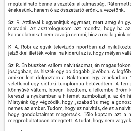
megtalálható benne a vezetési alkalmasság. Rátermetts
énekesünk, hanem ő az összetartó erőnk, a vezetőnk.
Sz. R. Attilával kiegyenlítjük egymást, mert amíg én 
maradni. Az asztrológusom azt mondta, hogy ha az At
kapcsolatunkat nem zavarja semmi, hisz a csillagaink ne
K. A. Robi az egyik televíziós riportban azt nyilatkozt
jelzőkkel illették volna, ha kiderül az is, hogy mélyen vall
Sz. R. Én büszkén vallom naivitásomat, én magas fokon 
jóságában, és hiszek egy boldogabb jövőben. A legfőb
amikor lent dolgoztam a Balatonon egy zenekarban. Ve
véletlenül egy siófoki templomba betévedtem. A temp
könnyűvé váltam, lebegni kezdtem, a lelkembe öröm k
kereszt a nyakamban a hitemet szimbolizálja, az én h
Miatyánk úgy végződik, hogy „szabadíts meg a gonoszt
nemes az ember. Tudom, hogy ez naivitás, de ez a naivit
hogy gondolataimat megértsék. Tőle kaptam azt a hi
megpróbáltatáson átsegített. A tudat, hogy nem vagyok 