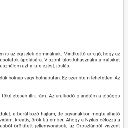
n is az égi jelek dominálnak. Mindkettő arra jó, hogy az
olatok ápolására. Viszont tilos kihasználni a másikat
sználom azt a kifejezést, jóslás.
lük holnap vagy holnapután. Ez szerintem lehetetlen. Az
 tökéletesen illik rám. Az uralkodó planétám a jóságos
ndulat, a barátkozó hajlam, de ugyanakkor megtalálható
dám, kreatív, örökifjú ember. Ahogy a Nyilas célozza a
lasból örökített jellemvonások, az Oroszlánból viszont