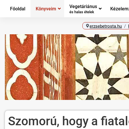
Vegetáriánus
Főoldal
Könyveim
Kézelem
és halas ételek
erzsebetrosta.hu
Szomorú, hogy a fiatalo