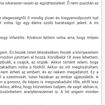
ta sikeresen vezeti az együttesünket. Ő nem pusztán az
z idegességtől, ő mindig józan és kiegyensúlyozott tud
 volna. Így egy életre szóló barátságot jelent. A mi
hogy infantilis. Kíváncsi lettem volna arra, hogy milyen
égem. Én hiszek Isten létezésében, hiszek a környezetem
módon jutottam el hozzá. Körülbelül 18 éves lehettem,
bulik, a csajok, az orgiák. Akkor történt velem, hogy
akadtam volna a földtől. Akkor és ott megtisztultam,
g nem érheti az embert, és ez nekem megadatott. Ez a
 a szentmisét. Isten házában az ember újjászületik. A
 a gonosz, de képes is megszabadulni tőle, ettől lesz
khoz, ahhoz, hogy közvetíteni tudjam, de segít abban is,
i köszönhetem aranylemezemet is. A hit engem minden