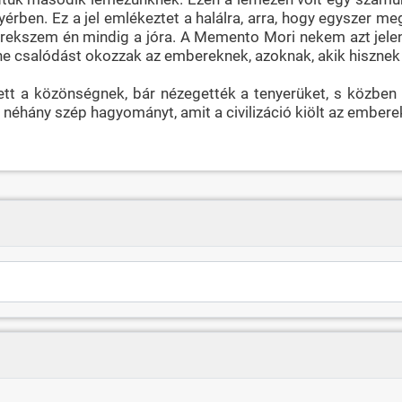
ben. Ez a jel emlékeztet a halálra, arra, hogy egyszer meg
törekszem én mindig a jóra. A Memento Mori nekem azt jelen
s ne csalódást okozzak az embereknek, azoknak, akik hiszne
tt a közönségnek, bár nézegették a tenyerüket, s közben 
i néhány szép hagyományt, amit a civilizáció kiölt az embere