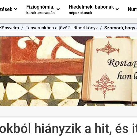
Fiziognómia,
Hiedelmek, babonák
zések
Num
karakterolvasás
népszokások
Könyveim
Tenyerünkben a jövő? - Riportkönyv
Szomorú, hogy a 
kból hiányzik a hit, és i