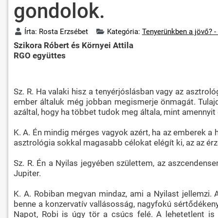
gondolok.
Írta:
Rosta Erzsébet
Kategória:
Tenyerünkben a jövő? -
Szikora Róbert és Környei Attila
RGO együttes
Sz. R. Ha valaki hisz a tenyérjóslásban vagy az asztrol
ember általuk még jobban megismerje önmagát. Tulajdo
azáltal, hogy ha többet tudok meg általa, mint amennyit 
K. A. Én mindig mérges vagyok azért, ha az emberek a h
asztrológia sokkal magasabb célokat elégít ki, az az érzé
Sz. R. Én a Nyilas jegyében születtem, az aszcendense
Jupiter.
K. A. Robiban megvan mindaz, ami a Nyilast jellemzi. 
benne a konzervatív vallásosság, nagyfokú sértődékeny
Napot, Robi is úgy tör a csúcs felé. A lehetetlent is