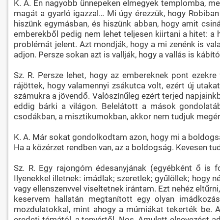
K. A. Én nagyobb ünnepeken elmegyek templomba, mert s
magát a gyarló igazzal… Mi úgy érezzük, hogy Robiban 
hiszünk egymásban, és hiszünk abban, hogy amit csinálu
emberekből pedig nem lehet teljesen kiirtani a hitet: a 
problémát jelent. Azt mondják, hogy a mi zenénk is vala
adjon. Persze sokan azt is vallják, hogy a vallás is káb
Sz. R. Persze lehet, hogy az embereknek pont ezekre 
rájöttek, hogy valamennyi zsákutca volt, ezért új utaka
számukra a jövendő. Valószínűleg ezért terjed napjainkb
eddig bárki a világon. Belelátott a mások gondolatá
csodákban, a misztikumokban, akkor nem tudjuk megér
K. A. Már sokat gondolkodtam azon, hogy mi a boldogság.
Ha a közérzet rendben van, az a boldogság. Kevesen tud
Sz. R. Egy rajongóm édesanyjának (egyébként ő is fo
Ilyenekkel illetnek: imádlak; szeretlek; gyűlöllek; hogy
vagy ellenszenvvel viseltetnek irántam. Ezt nehéz eltűrn
keservem hallatán megtanított egy olyan imádkozás
mozdulatokkal, mint ahogy a múmiákat tekerték be. A
eredeti témától, a tenyértől. Nos, Amulett elnevezést