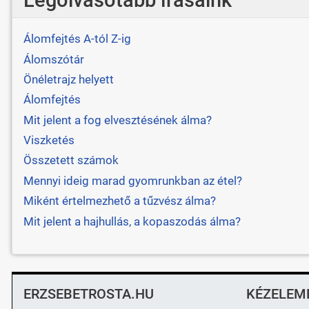
Álomfejtés A-tól Z-ig
Álomszótár
Önéletrajz helyett
Álomfejtés
Mit jelent a fog elvesztésének álma?
Viszketés
Összetett számok
Mennyi ideig marad gyomrunkban az étel?
Miként értelmezhető a tűzvész álma?
Mit jelent a hajhullás, a kopaszodás álma?
ERZSEBETROSTA.HU
KÉZELEM