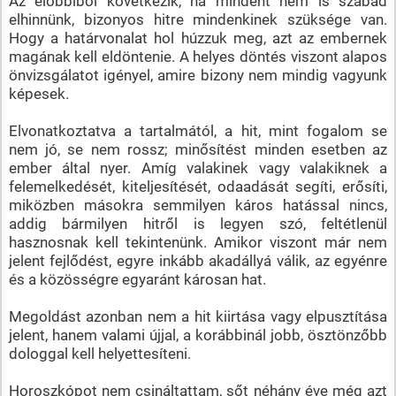
Az előbbiből következik, ha mindent nem is szabad
elhinnünk, bizonyos hitre mindenkinek szüksége van.
Hogy a határvonalat hol húzzuk meg, azt az embernek
magának kell eldöntenie. A helyes döntés viszont alapos
önvizsgálatot igényel, amire bizony nem mindig vagyunk
képesek.
Elvonatkoztatva a tartalmától, a hit, mint fogalom se
nem jó, se nem rossz; minősítést minden esetben az
ember által nyer. Amíg valakinek vagy valakiknek a
felemelkedését, kiteljesítését, odaadását segíti, erősíti,
miközben másokra semmilyen káros hatással nincs,
addig bármilyen hitről is legyen szó, feltétlenül
hasznosnak kell tekintenünk. Amikor viszont már nem
jelent fejlődést, egyre inkább akadállyá válik, az egyénre
és a közösségre egyaránt károsan hat.
Megoldást azonban nem a hit kiirtása vagy elpusztítása
jelent, hanem valami újjal, a korábbinál jobb, ösztönzőbb
dologgal kell helyettesíteni.
Horoszkópot nem csináltattam, sőt néhány éve még azt