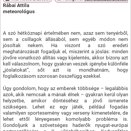
Rábai Attila
meteorológus
A szó hétköznapi értelmében nem, azaz sem tenyérből,
sem a csillagok állásából, sem egyéb módon nem
jósoltak nekem. Ha viszont a szó eredeti
meghatározását fogadjuk el, miszerint a jóslás: minden
jövőre vonatkozó állítás vagy kijelentés, akkor bizony azt
kell válaszolnom, hogy gyakran veszek igénybe különféle
„jóslatokat”, sőt azt is mondhatnám, hogy
foglalkozásom szorosan összefügg ezekkel.
Úgy gondolom, hogy az emberek többsége – legalábbis
azok, akik nemcsak a mának élnek – gyakran kerül olyan
helyzetbe, amikor döntéséhez a jövő ismerete
szükséges. Lehet ez egy játék, például fogadás
valamilyen sportesemény vagy verseny kimenetelére, de
lehet ettől lényegesen komolyabb probléma is.
Gondoljunk a szövetséges haderők nyugat-európai