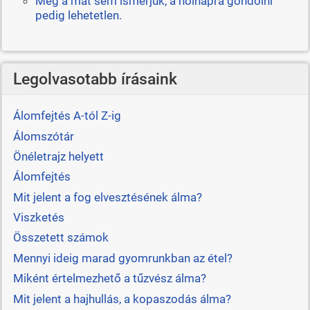
Még a mát sem ismerjük, a holnapra gondolni
pedig lehetetlen.
Legolvasotabb írásaink
Álomfejtés A-tól Z-ig
Álomszótár
Önéletrajz helyett
Álomfejtés
Mit jelent a fog elvesztésének álma?
Viszketés
Összetett számok
Mennyi ideig marad gyomrunkban az étel?
Miként értelmezhető a tűzvész álma?
Mit jelent a hajhullás, a kopaszodás álma?