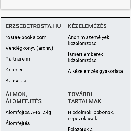
ERZSEBETROSTA.HU
KÉZELEMÉZÉS
rostae-books.com
Anonim személyek
kézelemzése
Vendégkönyv (archiv)
Ismert emberek
Partnereim
kézelemzése
Keresés
A kézelemzés gyakorlata
Kapcsolat
ÁLMOK,
TOVÁBBI
ÁLOMFEJTÉS
TARTALMAK
Álomfejtés A-tól Z-ig
Hiedelmek, babonák,
népszokások
Álomfejtés
Fejezetek a