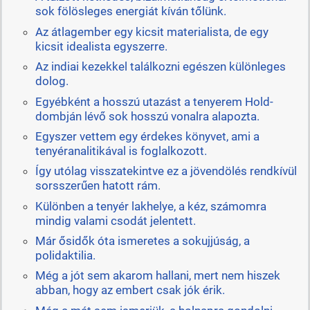
sok fölösleges energiát kíván tőlünk.
Az átlagember egy kicsit materialista, de egy
kicsit idealista egyszerre.
Az indiai kezekkel találkozni egészen különleges
dolog.
Egyébként a hosszú utazást a tenyerem Hold-
dombján lévő sok hosszú vonalra alapozta.
Egyszer vettem egy érdekes könyvet, ami a
tenyéranalitikával is foglalkozott.
Így utólag visszatekintve ez a jövendölés rendkívül
sorsszerűen hatott rám.
Különben a tenyér lakhelye, a kéz, számomra
mindig valami csodát jelentett.
Már ősidők óta ismeretes a sokujjúság, a
polidaktilia.
Még a jót sem akarom hallani, mert nem hiszek
abban, hogy az embert csak jók érik.