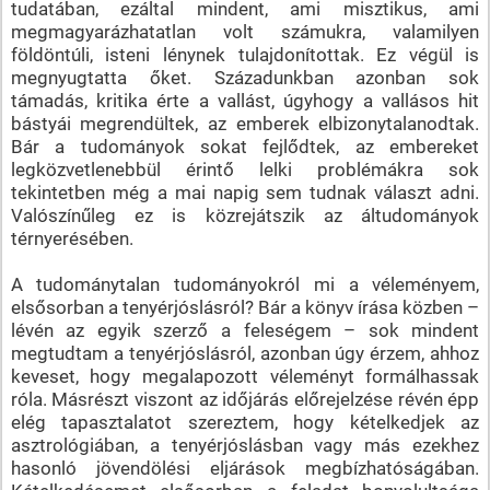
tudatában, ezáltal mindent, ami misztikus, ami
megmagyarázhatatlan volt számukra, valamilyen
földöntúli, isteni lénynek tulajdonítottak. Ez végül is
megnyugtatta őket. Századunkban azonban sok
támadás, kritika érte a vallást, úgyhogy a vallásos hit
bástyái megrendültek, az emberek elbizonytalanodtak.
Bár a tudományok sokat fejlődtek, az embereket
legközvetlenebbül érintő lelki problémákra sok
tekintetben még a mai napig sem tudnak választ adni.
Valószínűleg ez is közrejátszik az áltudományok
térnyerésében.
A tudománytalan tudományokról mi a véleményem,
elsősorban a tenyérjóslásról? Bár a könyv írása közben –
lévén az egyik szerző a feleségem – sok mindent
megtudtam a tenyérjóslásról, azonban úgy érzem, ahhoz
keveset, hogy megalapozott véleményt formálhassak
róla. Másrészt viszont az időjárás előrejelzése révén épp
elég tapasztalatot szereztem, hogy kételkedjek az
asztrológiában, a tenyérjóslásban vagy más ezekhez
hasonló jövendölési eljárások megbízhatóságában.