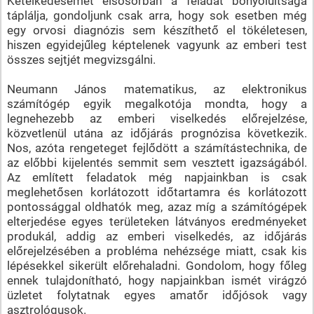
Kételkedésemet elsősorban a feladat bonyolultsága
táplálja, gondoljunk csak arra, hogy sok esetben még
egy orvosi diagnózis sem készíthető el tökéletesen,
hiszen egyidejűleg képtelenek vagyunk az emberi test
összes sejtjét megvizsgálni.
Neumann János matematikus, az elektronikus
számítógép egyik megalkotója mondta, hogy a
legnehezebb az emberi viselkedés előrejelzése,
közvetlenül utána az időjárás prognózisa következik.
Nos, azóta rengeteget fejlődött a számítástechnika, de
az előbbi kijelentés semmit sem vesztett igazságából.
Az említett feladatok még napjainkban is csak
meglehetősen korlátozott időtartamra és korlátozott
pontossággal oldhatók meg, azaz míg a számítógépek
elterjedése egyes területeken látványos eredményeket
produkál, addig az emberi viselkedés, az időjárás
előrejelzésében a probléma nehézsége miatt, csak kis
lépésekkel sikerült előrehaladni. Gondolom, hogy főleg
ennek tulajdonítható, hogy napjainkban ismét virágzó
üzletet folytatnak egyes amatőr időjósok vagy
asztrológusok.