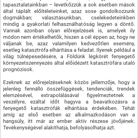
tapasztalatainkban – levetkőzzük a sok esetben mások
által táplált előítéleteinket, azaz sose gondolkozzunk
dogmákban; választásunkban, cselekedeteinkben
mindig a gyakorlati felhasználhatóság legyen a döntő.
Vannak azonban olyan előrejelzések is, amelyek ily
módon nem értékelhetők, hiszen a cél éppen az, hogy ne
váljanak be, azaz valamilyen kedvezőtlen esemény,
esetleg katasztrófa elhárítása a feladat. Ilyenek például a
világ túlnépesedésére, a Földünk légkörét fenyegető
környezetszennyezés által előidézett katasztrófára utaló
prognózisok.
Ezeknek az előrejelzéseknek közös jellemzője, hogy a
jelenleg fennálló összefüggések, tendenciák, trendek
elemzésével, extrapolálásával figyelmeztetnek a
veszélyre, ezáltal időt hagyva a beavatkozásra a
fenyegető katasztrófák elhárítása érdekében. Tehát
amíg az első esetben az alkalmazkodáson van a
hangsúly, itt már az ember aktív részese jövőjének.
Tevékenységével alakíthatja, befolyásolhatja azt.