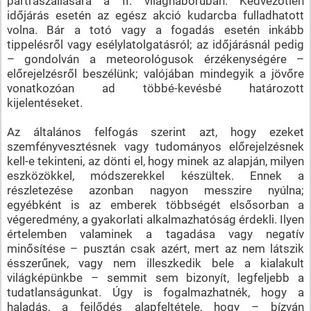
partraszállására a II. világháborúban. Kedvezőtlen
időjárás esetén az egész akció kudarcba fulladhatott
volna. Bár a totó vagy a fogadás esetén inkább
tippelésről vagy esélylatolgatásról; az időjárásnál pedig
– gondolván a meteorológusok érzékenységére –
előrejelzésről beszélünk; valójában mindegyik a jövőre
vonatkozóan ad többé-kevésbé határozott
kijelentéseket.
Az általános felfogás szerint azt, hogy ezeket
szemfényvesztésnek vagy tudományos előrejelzésnek
kell-e tekinteni, az dönti el, hogy minek az alapján, milyen
eszközökkel, módszerekkel készültek. Ennek a
részletezése azonban nagyon messzire nyúlna;
egyébként is az emberek többségét elsősorban a
végeredmény, a gyakorlati alkalmazhatóság érdekli. Ilyen
értelemben valaminek a tagadása vagy negatív
minősítése – pusztán csak azért, mert az nem látszik
ésszerűnek, vagy nem illeszkedik bele a kialakult
világképünkbe – semmit sem bizonyít, legfeljebb a
tudatlanságunkat. Úgy is fogalmazhatnék, hogy a
haladás, a fejlődés alapfeltétele, hogy – bízván