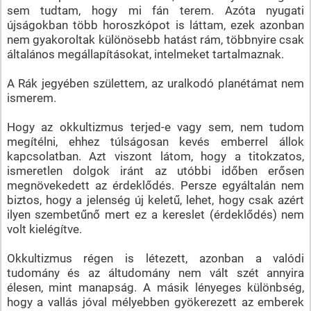
sem tudtam, hogy mi fán terem. Azóta nyugati
újságokban több horoszkópot is láttam, ezek azonban
nem gyakoroltak különösebb hatást rám, többnyire csak
általános megállapításokat, intelmeket tartalmaznak.
A Rák jegyében születtem, az uralkodó planétámat nem
ismerem.
Hogy az okkultizmus terjed-e vagy sem, nem tudom
megítélni, ehhez túlságosan kevés emberrel állok
kapcsolatban. Azt viszont látom, hogy a titokzatos,
ismeretlen dolgok iránt az utóbbi időben erősen
megnövekedett az érdeklődés. Persze egyáltalán nem
biztos, hogy a jelenség új keletű, lehet, hogy csak azért
ilyen szembetűnő mert ez a kereslet (érdeklődés) nem
volt kielégítve.
Okkultizmus régen is létezett, azonban a valódi
tudomány és az áltudomány nem vált szét annyira
élesen, mint manapság. A másik lényeges különbség,
hogy a vallás jóval mélyebben gyökerezett az emberek