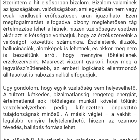
Szerintem a hit elsősorban bizalom. Bizalom valaminek
az igazságában, valódiságában, ami egyáltalán nem vagy
csak rendkívüli erőfeszítések árán igazolható. Ezen
megfogalmazást elfogadva bizony meglehetősen tág
értelmezése lehet a hitnek, hiszen szélsőséges esetben
akár azt is kétségbe vonhatjuk, hogy az érzékszerveink a
valóságot közvetítik számunkra. Észleleteink illúziók,
hallucinációk, álomképek is lehetnek, és akkor még nem
is beszéltünk arról, hogy mennyire tökéletlenek
érzékszerveink. Másrészt viszont gyakori, hogy még a
legvalószínűtlenebb, az emberi logikának ellentmondó
állításokat is habozás nélkül elfogadjuk.
Úgy gondolom, hogy egyik szélsőség sem helyeselhető.
A túlzott kétkedés, bizalmatlanság rengeteg energiát,
értelmetlenül sok fölösleges munkát követel tőlünk;
veszélyhelyzetben pedig kifejezetten önpusztító
tulajdonságnak minősül. A másik véglet – a vakhit –
legalább ennyire helyteleníthető, hiszen az számos
tévedés, ballépés forrása lehet.