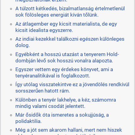
A túlzott kétkedés, bizalmatlanság értelmetlenül
sok fölösleges energiát kíván tőlünk.
Az átlagember egy kicsit materialista, de egy
kicsit idealista egyszerre.
Az indiai kezekkel találkozni egészen különleges
dolog.
Egyébként a hosszú utazást a tenyerem Hold-
dombján lévő sok hosszú vonalra alapozta.
Egyszer vettem egy érdekes könyvet, ami a
tenyéranalitikával is foglalkozott.
Így utólag visszatekintve ez a jövendölés rendkívül
sorsszerűen hatott rám.
Különben a tenyér lakhelye, a kéz, számomra
mindig valami csodát jelentett.
Már ősidők óta ismeretes a sokujjúság, a
polidaktilia.
Még a jót sem akarom hallani, mert nem hiszek