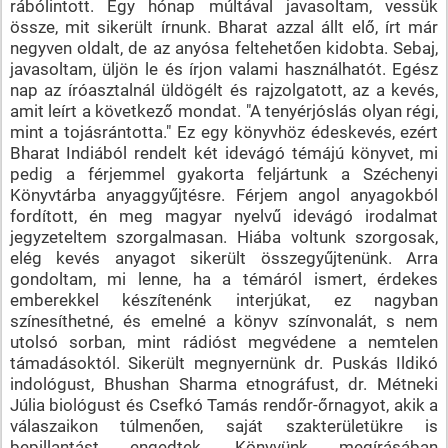
rábólintott. Egy hónap múltával javasoltam, vessük
össze, mit sikerült írnunk. Bharat azzal állt elő, írt már
negyven oldalt, de az anyósa feltehetően kidobta. Sebaj,
javasoltam, üljön le és írjon valami használhatót. Egész
nap az íróasztalnál üldögélt és rajzolgatott, az a kevés,
amit leírt a következő mondat. "A tenyérjóslás olyan régi,
mint a tojásrántotta." Ez egy könyvhöz édeskevés, ezért
Bharat Indiából rendelt két idevágó témájú könyvet, mi
pedig a férjemmel gyakorta feljártunk a Széchenyi
Könyvtárba anyaggyűjtésre. Férjem angol anyagokból
fordított, én meg magyar nyelvű idevágó irodalmat
jegyzeteltem szorgalmasan. Hiába voltunk szorgosak,
elég kevés anyagot sikerült összegyűjtenünk. Arra
gondoltam, mi lenne, ha a témáról ismert, érdekes
emberekkel készítenénk interjúkat, ez nagyban
színesíthetné, és emelné a könyv színvonalát, s nem
utolsó sorban, mint rádióst megvédene a nemtelen
támadásoktól. Sikerült megnyernünk dr. Puskás Ildikó
indológust, Bhushan Sharma etnográfust, dr. Métneki
Júlia biológust és Csefkó Tamás rendőr-őrnagyot, akik a
válaszaikon túlmenően, saját szakterületükre is
bepillantást engedtek. Könyvünk megírásában