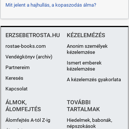
Mit jelent a hajhullás, a kopaszodás álma?
ERZSEBETROSTA.HU
KÉZELEMÉZÉS
rostae-books.com
Anonim személyek
kézelemzése
Vendégkönyv (archiv)
Ismert emberek
Partnereim
kézelemzése
Keresés
A kézelemzés gyakorlata
Kapcsolat
ÁLMOK,
TOVÁBBI
ÁLOMFEJTÉS
TARTALMAK
Álomfejtés A-tól Z-ig
Hiedelmek, babonák,
népszokások