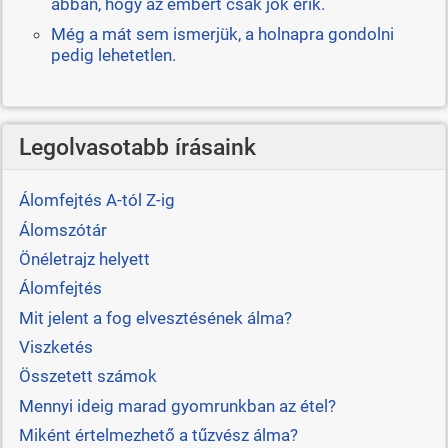
abban, hogy az embert csak jók érik.
Még a mát sem ismerjük, a holnapra gondolni
pedig lehetetlen.
Legolvasotabb írásaink
Álomfejtés A-tól Z-ig
Álomszótár
Önéletrajz helyett
Álomfejtés
Mit jelent a fog elvesztésének álma?
Viszketés
Összetett számok
Mennyi ideig marad gyomrunkban az étel?
Miként értelmezhető a tűzvész álma?