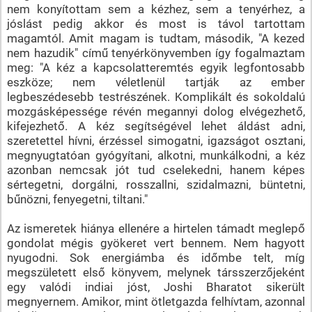
nem konyítottam sem a kézhez, sem a tenyérhez, a
jóslást pedig akkor és most is távol tartottam
magamtól. Amit magam is tudtam, második, "A kezed
nem hazudik" című tenyérkönyvemben így fogalmaztam
meg: "A kéz a kapcsolatteremtés egyik legfontosabb
eszköze; nem véletlenül tartják az ember
legbeszédesebb testrészének. Komplikált és sokoldalú
mozgásképessége révén megannyi dolog elvégezhető,
kifejezhető. A kéz segítségével lehet áldást adni,
szeretettel hívni, érzéssel simogatni, igazságot osztani,
megnyugtatóan gyógyítani, alkotni, munkálkodni, a kéz
azonban nemcsak jót tud cselekedni, hanem képes
sértegetni, dorgálni, rosszallni, szidalmazni, büntetni,
bűnözni, fenyegetni, tiltani."
Az ismeretek hiánya ellenére a hirtelen támadt meglepő
gondolat mégis gyökeret vert bennem. Nem hagyott
nyugodni. Sok energiámba és időmbe telt, míg
megszületett első könyvem, melynek társszerzőjeként
egy valódi indiai jóst, Joshi Bharatot sikerült
megnyernem. Amikor, mint ötletgazda felhívtam, azonnal