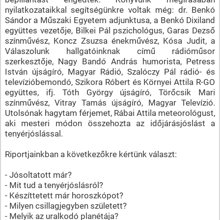
nyilatkozataikkal segítségünkre voltak még: dr. Benkó
Sándor a Műszaki Egyetem adjunktusa, a Benkó Dixiland
együttes vezetője, Bilkei Pál pszichológus, Garas Dezső
színművész, Koncz Zsuzsa énekművész, Kósa Judit, a
Válaszolunk hallgatóinknak című rádióműsor
szerkesztője, Nagy Bandó András humorista, Petress
István újságíró, Magyar Rádió, Szalóczy Pál rádió- és
televízióbemondó, Szikora Róbert és Környei Attila R-GO
együttes, ifj. Tóth György újságíró, Törőcsik Mari
színművész, Vitray Tamás újságíró, Magyar Televízió.
Utolsónak hagytam férjemet, Rábai Attila meteorológust,
aki mesteri módon összehozta az időjárásjóslást a
tenyérjóslással.
Riportjainkban a következőkre kértünk választ:
- Jósoltatott már?
- Mit tud a tenyérjóslásról?
- Készíttetett már horoszkópot?
- Milyen csillagjegyben született?
- Melyik az uralkodó planétája?