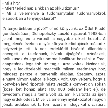
- Mi a hit?
- Miért terjed napjainkban az okkultizmus?
- Mi a véleménye a tudománytalan tudományokról,
elsősorban a tenyérjóslásról?
"A tenyerünkben a jövő?" című könyvünk, az Ötlet Kiadó
gondozásában, Dluhopolszky László rajzaival, 1988-ban
jelent meg, és a vártnál is nagyobb sikert hozott. A
megjelenés évében a nyár könyvsikerlistájának második
helyezettje lett. A sok érdeklődő hívástól állandóan
csengett a telefonunk, hívtak újságírók, színészek,
politikusok és egy alkalommal beállított hozzánk a Fradi
csapatának legalább tíz tagja. Arra voltak kíváncsiak,
hogy a legközelebbi meccsük milyen eredményt hoz,
mindezt persze a tenyereik alapján. Szegény, azóta
elhunyt Simon Gábor is köztük volt. Úgy véltem, hogy a
könyvben lévő riportok miatt veszik a könyvet oly sokan
(közel két hónap alatt 100 000 példány kelt el), de
tévedtem, maga a téma volt az, ami kiváltotta az igen
nagy érdeklődést. Mivel valamennyi nyilatkozatot nagyon
jónak, érdekesnek tartom, ezért mindegyiket olvasásra