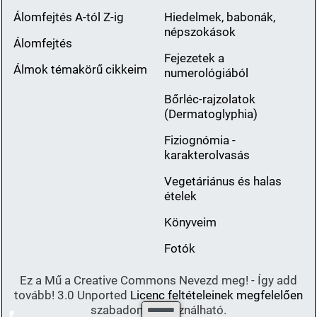
Álomfejtés A-tól Z-ig
Hiedelmek, babonák,
népszokások
Álomfejtés
Fejezetek a
Álmok témakörű cikkeim
numerológiából
Bőrléc-rajzolatok
(Dermatoglyphia)
Fiziognómia -
karakterolvasás
Vegetáriánus és halas
ételek
Könyveim
Fotók
Ez a Mű a Creative Commons Nevezd meg! - Így add
tovább! 3.0 Unported
Licenc feltételeinek megfelelően
szabadon felhasználható.