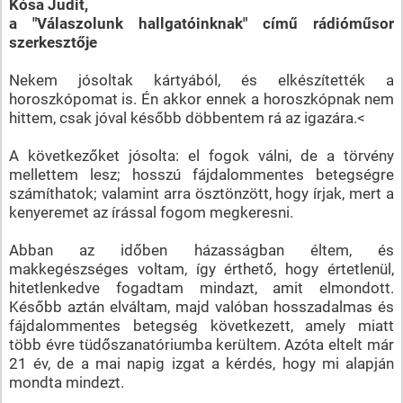
Kósa Judit,
a "Válaszolunk hallgatóinknak" című rádióműsor
szerkesztője
Nekem jósoltak kártyából, és elkészítették a
horoszkópomat is. Én akkor ennek a horoszkópnak nem
hittem, csak jóval később döbbentem rá az igazára.<
A következőket jósolta: el fogok válni, de a törvény
mellettem lesz; hosszú fájdalommentes betegségre
számíthatok; valamint arra ösztönzött, hogy írjak, mert a
kenyeremet az írással fogom megkeresni.
Abban az időben házasságban éltem, és
makkegészséges voltam, így érthető, hogy értetlenül,
hitetlenkedve fogadtam mindazt, amit elmondott.
Később aztán elváltam, majd valóban hosszadalmas és
fájdalommentes betegség következett, amely miatt
több évre tüdőszanatóriumba kerültem. Azóta eltelt már
21 év, de a mai napig izgat a kérdés, hogy mi alapján
mondta mindezt.