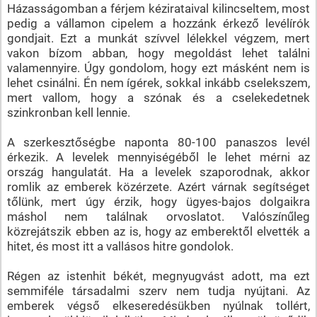
Házasságomban a férjem kézirataival kilincseltem, most
pedig a vállamon cipelem a hozzánk érkező levélírók
gondjait. Ezt a munkát szívvel lélekkel végzem, mert
vakon bízom abban, hogy megoldást lehet találni
valamennyire. Úgy gondolom, hogy ezt másként nem is
lehet csinálni. Én nem ígérek, sokkal inkább cselekszem,
mert vallom, hogy a szónak és a cselekedetnek
szinkronban kell lennie.
A szerkesztőségbe naponta 80-100 panaszos levél
érkezik. A levelek mennyiségéből le lehet mérni az
ország hangulatát. Ha a levelek szaporodnak, akkor
romlik az emberek közérzete. Azért várnak segítséget
tőlünk, mert úgy érzik, hogy ügyes-bajos dolgaikra
máshol nem találnak orvoslatot. Valószínűleg
közrejátszik ebben az is, hogy az emberektől elvették a
hitet, és most itt a vallásos hitre gondolok.
Régen az istenhit békét, megnyugvást adott, ma ezt
semmiféle társadalmi szerv nem tudja nyújtani. Az
emberek végső elkeseredésükben nyúlnak tollért,