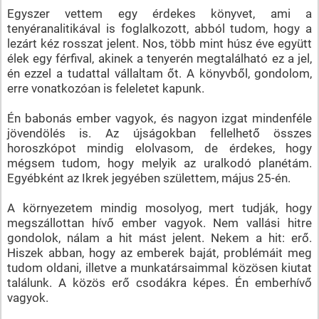
Egyszer vettem egy érdekes könyvet, ami a
tenyéranalitikával is foglalkozott, abból tudom, hogy a
lezárt kéz rosszat jelent. Nos, több mint húsz éve együtt
élek egy férfival, akinek a tenyerén megtalálható ez a jel,
én ezzel a tudattal vállaltam őt. A könyvből, gondolom,
erre vonatkozóan is feleletet kapunk.
Én babonás ember vagyok, és nagyon izgat mindenféle
jövendölés is. Az újságokban fellelhető összes
horoszkópot mindig elolvasom, de érdekes, hogy
mégsem tudom, hogy melyik az uralkodó planétám.
Egyébként az Ikrek jegyében születtem, május 25-én.
A környezetem mindig mosolyog, mert tudják, hogy
megszállottan hívő ember vagyok. Nem vallási hitre
gondolok, nálam a hit mást jelent. Nekem a hit: erő.
Hiszek abban, hogy az emberek baját, problémáit meg
tudom oldani, illetve a munkatársaimmal közösen kiutat
találunk. A közös erő csodákra képes. Én emberhívő
vagyok.