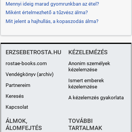
Mennyi ideig marad gyomrunkban az étel?
Miként értelmezhető a tűzvész álma?
Mit jelent a hajhullás, a kopaszodás álma?
ERZSEBETROSTA.HU
KÉZELEMÉZÉS
rostae-books.com
Anonim személyek
kézelemzése
Vendégkönyv (archiv)
Ismert emberek
Partnereim
kézelemzése
Keresés
A kézelemzés gyakorlata
Kapcsolat
ÁLMOK,
TOVÁBBI
ÁLOMFEJTÉS
TARTALMAK