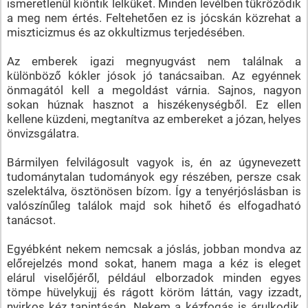
ismeretlenül kiöntik lelküket. Minden levélben tükröződik
a meg nem értés. Feltehetően ez is jócskán közrehat a
miszticizmus és az okkultizmus terjedésében.
Az emberek igazi megnyugvást nem találnak a
különböző kókler jósok jó tanácsaiban. Az egyénnek
önmagától kell a megoldást várnia. Sajnos, nagyon
sokan húznak hasznot a hiszékenységből. Ez ellen
kellene küzdeni, megtanítva az embereket a józan, helyes
önvizsgálatra.
Bármilyen felvilágosult vagyok is, én az úgynevezett
tudománytalan tudományok egy részében, persze csak
szelektálva, ösztönösen bízom. Így a tenyérjóslásban is
valószínűleg találok majd sok hihető és elfogadható
tanácsot.
Egyébként nekem nemcsak a jóslás, jobban mondva az
előrejelzés mond sokat, hanem maga a kéz is eleget
elárul viselőjéről, például elborzadok minden egyes
tömpe hüvelykujj és rágott köröm láttán, vagy izzadt,
nyirkos kéz tapintásán. Nekem a kézfogás is árulkodik,