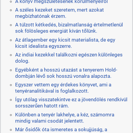
A könyv megszületésének körülményeiről
A széles kezeket szeretem, mert azokat
megbízhatónak érzem.
A túlzott kétkedés, bizalmatlanság értelmetlenül
sok fölösleges energiát kíván tőlünk.
Az átlagember egy kicsit materialista, de egy
kicsit idealista egyszerre.
Az indiai kezekkel találkozni egészen különleges
dolog.
Egyébként a hosszú utazást a tenyerem Hold-
dombján lévő sok hosszú vonalra alapozta.
Egyszer vettem egy érdekes könyvet, ami a
tenyéranalitikával is foglalkozott.
Így utólag visszatekintve ez a jövendölés rendkívül
sorsszerűen hatott rám.
Különben a tenyér lakhelye, a kéz, számomra
mindig valami csodát jelentett.
Már ősidők óta ismeretes a sokujjúság, a