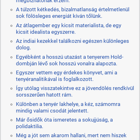
megbízhatónak érzem.
A túlzott kétkedés, bizalmatlanság értelmetlenül
sok fölösleges energiát kíván tőlünk.
Az átlagember egy kicsit materialista, de egy
kicsit idealista egyszerre.
Az indiai kezekkel találkozni egészen különleges
dolog.
Egyébként a hosszú utazást a tenyerem Hold-
dombján lévő sok hosszú vonalra alapozta.
Egyszer vettem egy érdekes könyvet, ami a
tenyéranalitikával is foglalkozott.
Így utólag visszatekintve ez a jövendölés rendkívül
sorsszerűen hatott rám.
Különben a tenyér lakhelye, a kéz, számomra
mindig valami csodát jelentett.
Már ősidők óta ismeretes a sokujjúság, a
polidaktilia.
Még a jót sem akarom hallani, mert nem hiszek