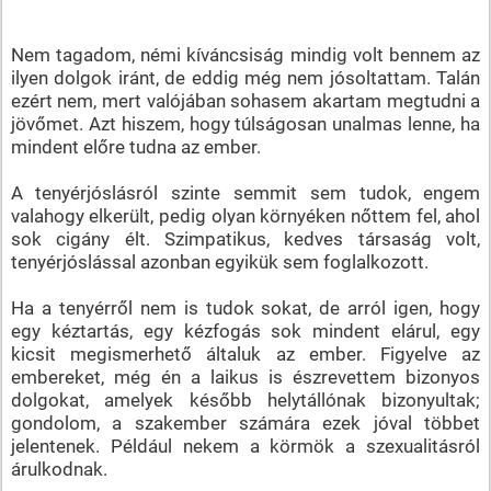
Nem tagadom, némi kíváncsiság mindig volt bennem az
ilyen dolgok iránt, de eddig még nem jósoltattam. Talán
ezért nem, mert valójában sohasem akartam megtudni a
jövőmet. Azt hiszem, hogy túlságosan unalmas lenne, ha
mindent előre tudna az ember.
A tenyérjóslásról szinte semmit sem tudok, engem
valahogy elkerült, pedig olyan környéken nőttem fel, ahol
sok cigány élt. Szimpatikus, kedves társaság volt,
tenyérjóslással azonban egyikük sem foglalkozott.
Ha a tenyérről nem is tudok sokat, de arról igen, hogy
egy kéztartás, egy kézfogás sok mindent elárul, egy
kicsit megismerhető általuk az ember. Figyelve az
embereket, még én a laikus is észrevettem bizonyos
dolgokat, amelyek később helytállónak bizonyultak;
gondolom, a szakember számára ezek jóval többet
jelentenek. Például nekem a körmök a szexualitásról
árulkodnak.