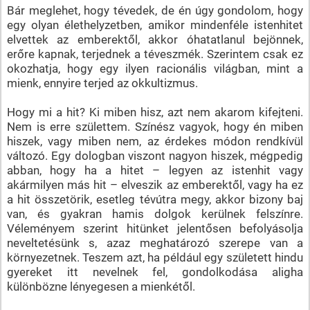
Bár meglehet, hogy tévedek, de én úgy gondolom, hogy
egy olyan élethelyzetben, amikor mindenféle istenhitet
elvettek az emberektől, akkor óhatatlanul bejönnek,
erőre kapnak, terjednek a téveszmék. Szerintem csak ez
okozhatja, hogy egy ilyen racionális világban, mint a
mienk, ennyire terjed az okkultizmus.
Hogy mi a hit? Ki miben hisz, azt nem akarom kifejteni.
Nem is erre születtem. Színész vagyok, hogy én miben
hiszek, vagy miben nem, az érdekes módon rendkívül
változó. Egy dologban viszont nagyon hiszek, mégpedig
abban, hogy ha a hitet – legyen az istenhit vagy
akármilyen más hit – elveszik az emberektől, vagy ha ez
a hit összetörik, esetleg tévútra megy, akkor bizony baj
van, és gyakran hamis dolgok kerülnek felszínre.
Véleményem szerint hitünket jelentősen befolyásolja
neveltetésünk s, azaz meghatározó szerepe van a
környezetnek. Teszem azt, ha például egy született hindu
gyereket itt nevelnek fel, gondolkodása aligha
különbözne lényegesen a mienkétől.