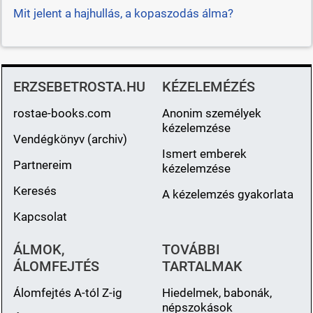
Mit jelent a hajhullás, a kopaszodás álma?
ERZSEBETROSTA.HU
KÉZELEMÉZÉS
rostae-books.com
Anonim személyek
kézelemzése
Vendégkönyv (archiv)
Ismert emberek
Partnereim
kézelemzése
Keresés
A kézelemzés gyakorlata
Kapcsolat
ÁLMOK,
TOVÁBBI
ÁLOMFEJTÉS
TARTALMAK
Álomfejtés A-tól Z-ig
Hiedelmek, babonák,
népszokások