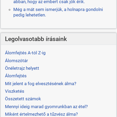
abban, hogy az embert csak jók érik.
Még a mát sem ismerjük, a holnapra gondolni
pedig lehetetlen.
Legolvasotabb írásaink
Álomfejtés A-tól Z-ig
Álomszótár
Önéletrajz helyett
Álomfejtés
Mit jelent a fog elvesztésének álma?
Viszketés
Összetett számok
Mennyi ideig marad gyomrunkban az étel?
Miként értelmezhető a tűzvész álma?