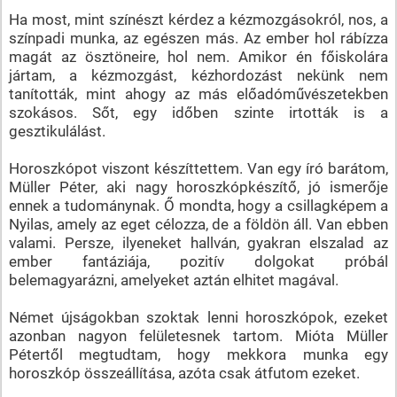
Ha most, mint színészt kérdez a kézmozgásokról, nos, a
színpadi munka, az egészen más. Az ember hol rábízza
magát az ösztöneire, hol nem. Amikor én főiskolára
jártam, a kézmozgást, kézhordozást nekünk nem
tanították, mint ahogy az más előadóművészetekben
szokásos. Sőt, egy időben szinte irtották is a
gesztikulálást.
Horoszkópot viszont készíttettem. Van egy író barátom,
Müller Péter, aki nagy horoszkópkészítő, jó ismerője
ennek a tudománynak. Ő mondta, hogy a csillagképem a
Nyilas, amely az eget célozza, de a földön áll. Van ebben
valami. Persze, ilyeneket hallván, gyakran elszalad az
ember fantáziája, pozitív dolgokat próbál
belemagyarázni, amelyeket aztán elhitet magával.
Német újságokban szoktak lenni horoszkópok, ezeket
azonban nagyon felületesnek tartom. Mióta Müller
Pétertől megtudtam, hogy mekkora munka egy
horoszkóp összeállítása, azóta csak átfutom ezeket.