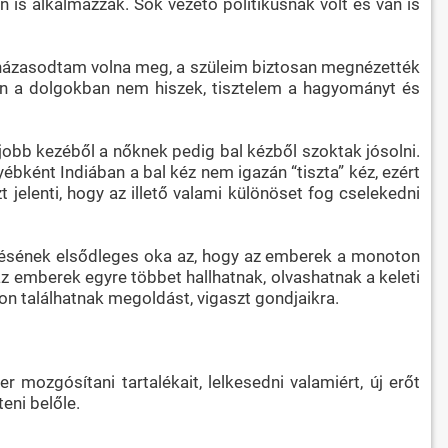
 is alkalmazzák. Sok vezető politikusnak volt és van is
n házasodtam volna meg, a szüleim biztosan megnézették
kben a dolgokban nem hiszek, tisztelem a hagyományt és
 jobb kezéből a nőknek pedig bal kézből szoktak jósolni.
gyébként Indiában a bal kéz nem igazán “tiszta” kéz, ezért
t jelenti, hogy az illető valami különöset fog cselekedni
désének elsődleges oka az, hogy az emberek a monoton
az emberek egyre többet hallhatnak, olvashatnak a keleti
n találhatnak megoldást, vigaszt gondjaikra.
 mozgósítani tartalékait, lelkesedni valamiért, új erőt
eni belőle.