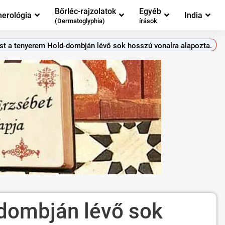
Bőrléc-rajzolatok
Egyéb
erológia
India
(Dermatoglyphia)
írások
st a tenyerem Hold-dombján lévő sok hosszú vonalra alapozta.
-dombján lévő sok