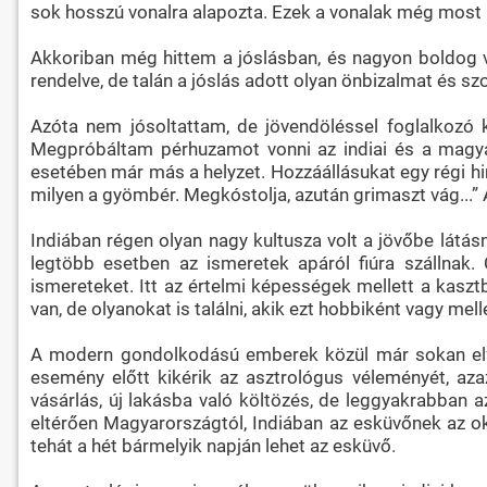
sok hosszú vonalra alapozta. Ezek a vonalak még most i
Akkoriban még hittem a jóslásban, és nagyon boldog v
rendelve, de talán a jóslás adott olyan önbizalmat és s
Azóta nem jósoltattam, de jövendöléssel foglalkozó 
Megpróbáltam pérhuzamot vonni az indiai és a magya
esetében már más a helyzet. Hozzáállásukat egy régi h
milyen a gyömbér. Megkóstolja, azután grimaszt vág...”
Indiában régen olyan nagy kultusza volt a jövőbe látá
legtöbb esetben az ismeretek apáról fiúra szállnak.
ismereteket. Itt az értelmi képességek mellett a kasz
van, de olyanokat is találni, akik ezt hobbiként vagy mel
A modern gondolkodású emberek közül már sokan elfo
esemény előtt kikérik az asztrológus véleményét, az
vásárlás, új lakásba való költözés, de leggyakrabban 
eltérően Magyarországtól, Indiában az esküvőnek az o
tehát a hét bármelyik napján lehet az esküvő.