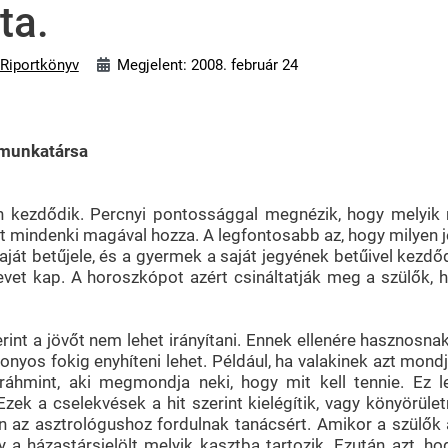
ta.
 Riportkönyv
Megjelent: 2008. február 24
 munkatársa
n kezdődik. Percnyi pontossággal megnézik, hogy melyik 
jét mindenki magával hozza. A legfontosabb az, hogy milyen j
aját betűjele, és a gyermek a saját jegyének betűivel kezdő
vet kap. A horoszkópot azért csináltatják meg a szülők, 
nt a jövőt nem lehet irányítani. Ennek ellenére hasznosnak 
onyos fokig enyhíteni lehet. Például, ha valakinek azt mon
bráhmint, aki megmondja neki, hogy mit kell tennie. Ez l
zek a cselekvések a hit szerint kielégítik, vagy könyörüle
én az asztrológushoz fordulnak tanácsért. Amikor a szülők
y a házastársjelölt melyik kasztba tartozik. Ezután azt, h