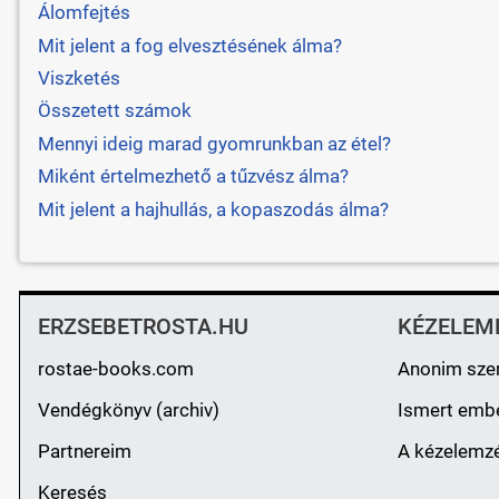
Álomfejtés
Mit jelent a fog elvesztésének álma?
Viszketés
Összetett számok
Mennyi ideig marad gyomrunkban az étel?
Miként értelmezhető a tűzvész álma?
Mit jelent a hajhullás, a kopaszodás álma?
ERZSEBETROSTA.HU
KÉZELEM
rostae-books.com
Anonim sze
Vendégkönyv (archiv)
Ismert emb
Partnereim
A kézelemzé
Keresés