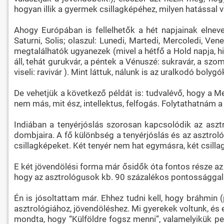
hogyan illik a gyermek csillagképéhez, milyen hatással 
Ahogy Európában is fellelhetők a hét napjainak elnevez
Saturni, Solis; olaszul: Lunedi, Martedi, Mercoledi, Ven
megtalálhatók ugyanezek (mivel a hétfő a Hold napja, hi
áll, tehát gurukvár, a péntek a Vénuszé: sukravár, a szom
viseli: ravivár ). Mint láttuk, nálunk is az uralkodó boly
De vehetjük a következő példát is: tudvalévő, hogy a M
nem más, mit ész, intellektus, felfogás. Folytathatnám a 
Indiában a tenyérjóslás szorosan kapcsolódik az aszt
dombjaira. A fő különbség a tenyérjóslás és az asztroló
csillagképeket. Két tenyér nem hat egymásra, két csilla
E két jövendölési forma már ősidők óta fontos része az 
hogy az asztrológusok kb. 90 százalékos pontossággal 
Én is jósoltattam már. Ehhez tudni kell, hogy bráhmin
asztrológiához, jövendöléshez. Mi gyerekek voltunk, 
mondta, hogy “Külföldre fogsz menni”, valamelyikük pe