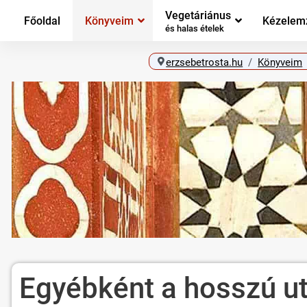
Vegetáriánus
Főoldal
Könyveim
Kézelem
és halas ételek
erzsebetrosta.hu
Könyveim
Egyébként a hosszú u