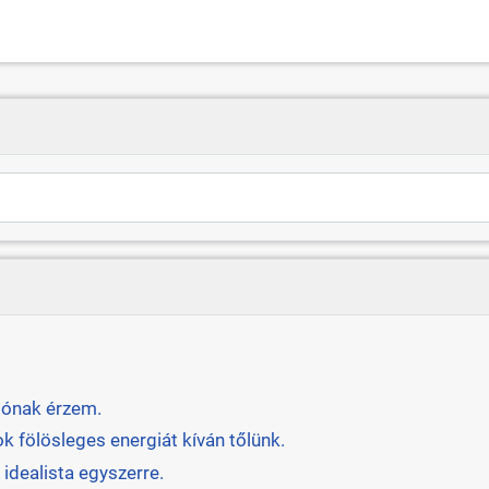
tónak érzem.
k fölösleges energiát kíván tőlünk.
 idealista egyszerre.