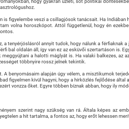
yományokban, hogy gyakran üzleti, sőt politikai döntésekben
t asztrológushoz.
n is figyelembe veszi a csillagjósok tanácsait. Ha Indiába
tattam volna horoszkópot. Attól függetlenül, hogy én eze
fontos.
 a tenyérjóslásról annyit tudok, hogy nálunk a férfiaknak a
rfi bal oldalán áll, így van ez az esküvői szertartáson is. E
meggyújtani a halotti máglyát is. Ha valaki balkezes, az az
ességet többnyire rossz jelnek tekintik.
át. A benyomásaim alapján úgy vélem, a misztikumok terje
d figyelmen kívül hagyni, hogy a hírközlés fejlődése által 
zért vonzza őket. Egyre többen bíznak abban, hogy ily módo
ményem szerint nagy szükség van rá. Általa képes az ember
egtelen a hit tartalma, a fontos az, hogy erőt lehessen merít