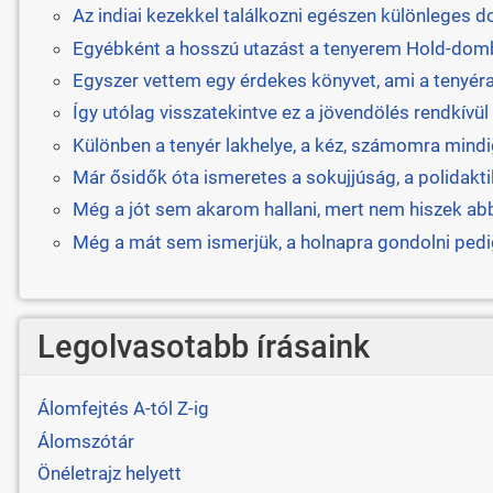
Az indiai kezekkel találkozni egészen különleges d
Egyébként a hosszú utazást a tenyerem Hold-dombj
Egyszer vettem egy érdekes könyvet, ami a tenyérana
Így utólag visszatekintve ez a jövendölés rendkívü
Különben a tenyér lakhelye, a kéz, számomra mindig
Már ősidők óta ismeretes a sokujjúság, a polidaktil
Még a jót sem akarom hallani, mert nem hiszek abb
Még a mát sem ismerjük, a holnapra gondolni pedig
Legolvasotabb írásaink
Álomfejtés A-tól Z-ig
Álomszótár
Önéletrajz helyett