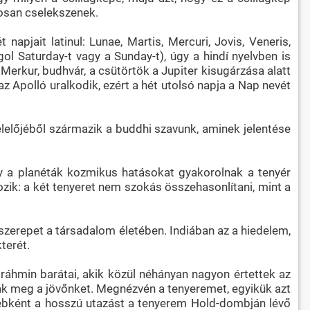
tosan cselekszenek.
apjait latinul: Lunae, Martis, Mercuri, Jovis, Veneris,
ngol Saturday-t vagy a Sunday-t), úgy a hindí nyelvben is
Merkur, budhvár, a csütörtök a Jupiter kisugárzása alatt
 az Apolló uralkodik, ezért a hét utolsó napja a Nap nevét
elelőjéből származik a buddhi szavunk, aminek jelentése
gy a planéták kozmikus hatásokat gyakorolnak a tenyér
ozik: a két tenyeret nem szokás összehasonlítani, mint a
 szerepet a társadalom életében. Indiában az a hiedelem,
terét.
ráhmin barátai, akik közül néhányan nagyon értettek az
k meg a jövőnket. Megnézvén a tenyeremet, egyikük azt
gyébként a hosszú utazást a tenyerem Hold-dombján lévő