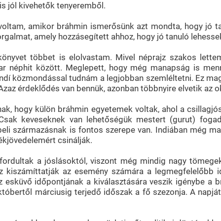
s jól kivehetők tenyeremből.
oltam, amikor bráhmin ismerősünk azt mondta, hogy jó ta
zorgalmat, amely hozzásegített ahhoz, hogy jó tanuló lehesse
könyvet többet is elolvastam. Mivel néprajz szakos lett
r néphit között. Meglepett, hogy még manapság is mennyi
indí közmondással tudnám a legjobban szemléltetni. Ez mag
 Azaz érdeklődés van bennük, azonban többnyire elvetik az 
snak, hogy külön bráhmin egyetemek voltak, ahol a csillagj
 Csak keveseknek van lehetőségük mestert (gurut) fogadn
tbeli származásnak is fontos szerepe van. Indiában még m
lékjövedelemért csinálják.
rdultak a jóslásoktól, viszont még mindig nagy tömegeke
az kiszámíttatják az esemény számára a legmegfelelőbb 
az esküvő időpontjának a kiválasztására veszik igénybe a 
któbertől márciusig terjedő időszak a fő szezonja. A nap