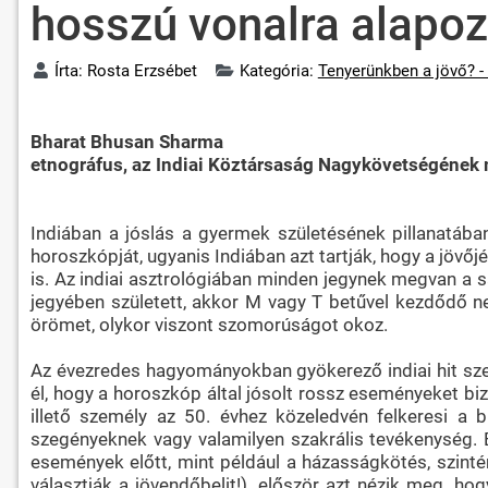
hosszú vonalra alapoz
Írta:
Rosta Erzsébet
Kategória:
Tenyerünkben a jövő? -
Bharat Bhusan Sharma
etnográfus, az Indiai Köztársaság Nagykövetségének
Indiában a jóslás a gyermek születésének pillanatába
horoszkópját, ugyanis Indiában azt tartják, hogy a jövő
is. Az indiai asztrológiában minden jegynek megvan a s
jegyében született, akkor M vagy T betűvel kezdődő ne
örömet, olykor viszont szomorúságot okoz.
Az évezredes hagyományokban gyökerező indiai hit szeri
él, hogy a horoszkóp által jósolt rossz eseményeket biz
illető személy az 50. évhez közeledvén felkeresi a 
szegényeknek vagy valamilyen szakrális tevékenység. E
események előtt, mint például a házasságkötés, szint
választják a jövendőbelit!), először azt nézik meg, hog