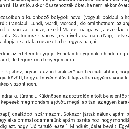
van rá. Ha ez jó, akkor összehozzák őket, ha nem, akkor óva
éseiben a különböző bolygók nevei (vegyük például a hét n
erdi; franciául: Lundi, Mardi, Mercedi, de említhetném az a
ndíül: somvár a neve, a kedd Marsé: mangalvár, a szerdáé a 
bat a Szaturnuszé: sanivár, és mivel vasárnap a Nap, illetve
gók alapján kapták a nevüket a hét egyes napjai.
erkúr az értelem bolygója. Ennek a bolygónak a hindí megf
sort, de térjünk rá a tenyérjóslásra.
rológiához, ugyanis az indiaiak erősen hisznek abban, ho
gia között, hogy a tenyérjóslás kifejezetten egyénre vonatk
gkép viszont igen.
indiai kultúrának. Különösen az asztrológia tölt be jelentős
képesek megmondani a jövőt, megállapítani az egyén karak
 (papi) családból származom. Sokszor jártak nálunk apám b
és egy alkalommal odamentünk apám barátaihoz, hogy mondjá
dig azt, hogy “Jó tanuló leszel”. Mindkét jóslat bevált. E