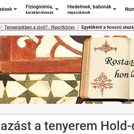
Fiziognómia,
Hiedelmek, babonák
zések
Num
karakterolvasás
népszokások
Tenyerünkben a jövő? - Riportkönyv
Egyébként a hosszú utazá
tazást a tenyerem Hold