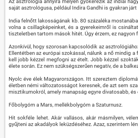
Az asztrológia annyira mélyen gyökerezik az indiai hag
saját asztrológusa, például Indira Gandhi is gyakran jár
India felnőtt lakosságának kb. 80 százaléka mostanába
volna a csillagképeinket, és a gyerekeimről is csinál
tiszteletben tartom mások hitét. Úgy érzem, ez nagyon 
Azonkívül, hogy szorosan kapcsolódik az asztrológiához,
Ellentétben az európai szokással, nálunk a nő mindig a fé
kell jobb kézzel megfogni az ételt. Jobb kézzel szokták 
élete során. Ez nem szükségszerűen negatív, de a balkez
Nyolc éve élek Magyarországon. Itt szereztem diplom
életben némi változatosságot keresnek, de azt sem szaba
misztikumokról, amely manapság egyre divatosabb, és e
Főbolygóm a Mars, mellékbolygóm a Szaturnusz.
Hit sokféle lehet. Akár vallásos, akár másmilyen, véle
gyűjteni az akadályok leküzdéséhez. Azaz, szerintem lény