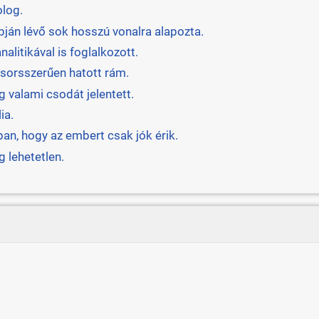
olog.
án lévő sok hosszú vonalra alapozta.
litikával is foglalkozott.
l sorsszerűen hatott rám.
 valami csodát jelentett.
ia.
an, hogy az embert csak jók érik.
 lehetetlen.