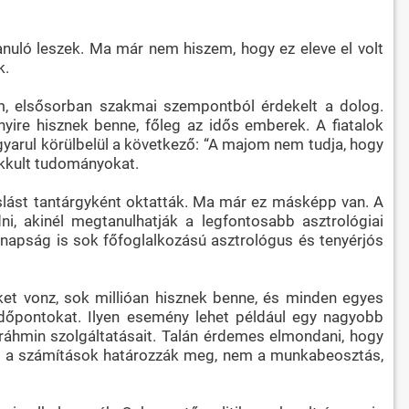
nuló leszek. Ma már nem hiszem, hogy ez eleve el volt
k.
em, elsősorban szakmai szempontból érdekelt a dolog.
re hisznek benne, főleg az idős emberek. A fiatalok
yarul körülbelül a következő: “A majom nem tudja, hogy
okkult tudományokat.
óslást tantárgyként oktatták. Ma már ez másképp van. A
i, akinél megtanulhatják a legfontosabb asztrológiai
anapság is sok főfoglalkozású asztrológus és tenyérjós
t vonz, sok millióan hisznek benne, és minden egyes
időpontokat. Ilyen esemény lehet például egy nagyobb
bráhmin szolgáltatásait. Talán érdemes elmondani, hogy
ját a számítások határozzák meg, nem a munkabeosztás,