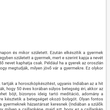
napon és mikor született. Ezután elkészítik a gyermek
egyben született a gyermek, mert e szerint kapja a nevét
dő nevet kaphatja csak. Például ha a gyerek az oroszlán
hogy megtudják, milyen jövő vár a gyermekre. Ez olykor
tartják a horoszkópkészítést, ugyanis Indiában az a hit
dják, hogy 50 éves korában súlyos betegség éri, akkor az
ehet böjt, bizonyos ideig tartó meditáció, adomány a
tre késztetik a betegséget okozó bolygót. Olyan fontos
 a gyermeknek házastársat keresnek (Indiában a szülők
ogy milyen a csillagképe, majd azt, hogy ez a csillagkép