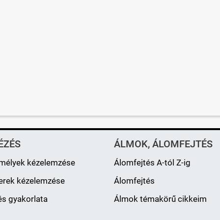
ÉZÉS
ÁLMOK, ÁLOMFEJTÉS
mélyek kézelemzése
Álomfejtés A-tól Z-ig
erek kézelemzése
Álomfejtés
s gyakorlata
Álmok témakörű cikkeim