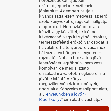
horoszkópokat, újabban
számítógéppel is készítenek
jóslatokat. Az embert hajtja a
kíváncsisága, ezért megveszi az erről
szóló könyveket, újságokat, hallgatja
a riportokat. Horoszkópot olvas,
készít vagy készíttet, fejti álmait,
kávézaccból vagy kártyából jósoltat,
természetfeletti erőktől vár csodát, s
ha valaki ért a tenyérből olvasáshoz,
hát vizslatva böngészi tenyerének
rajzolatát. Noha a titokzatos jövő
lehetőségét legtöbbünk nem veszi
komolyan, de mégis izgató
elszakadni a valótól, megkísérelni a
jövőbe látást.” A könyv
megszületésének körülményeit,
riportjait a Könyveim menüpont alatt,
a „
Tenyerünkben a jövő? -
Riportkönyv
” cím alatt olvashatják.