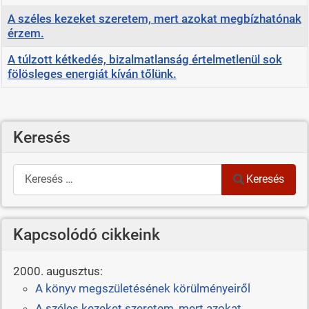
A széles kezeket szeretem, mert azokat megbízhatónak
érzem.
A túlzott kétkedés, bizalmatlanság értelmetlenül sok
fölösleges energiát kíván tőlünk.
Cikkek
Keresés
Keresés
Keresés
Kapcsolódó cikkeink
2000. augusztus:
A könyv megszületésének körülményeiről
A széles kezeket szeretem, mert azokat