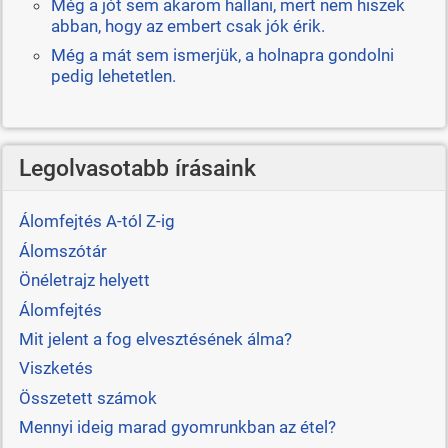
Még a jót sem akarom hallani, mert nem hiszek
abban, hogy az embert csak jók érik.
Még a mát sem ismerjük, a holnapra gondolni
pedig lehetetlen.
Legolvasotabb írásaink
Álomfejtés A-tól Z-ig
Álomszótár
Önéletrajz helyett
Álomfejtés
Mit jelent a fog elvesztésének álma?
Viszketés
Összetett számok
Mennyi ideig marad gyomrunkban az étel?