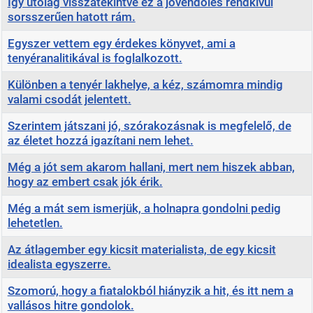
Így utólag visszatekintve ez a jövendölés rendkívül
sorsszerűen hatott rám.
Egyszer vettem egy érdekes könyvet, ami a
tenyéranalitikával is foglalkozott.
Különben a tenyér lakhelye, a kéz, számomra mindig
valami csodát jelentett.
Szerintem játszani jó, szórakozásnak is megfelelő, de
az életet hozzá igazítani nem lehet.
Még a jót sem akarom hallani, mert nem hiszek abban,
hogy az embert csak jók érik.
Még a mát sem ismerjük, a holnapra gondolni pedig
lehetetlen.
Az átlagember egy kicsit materialista, de egy kicsit
idealista egyszerre.
Szomorú, hogy a fiatalokból hiányzik a hit, és itt nem a
vallásos hitre gondolok.