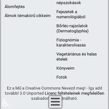
népszokások
Álomfejtés
Fejezetek a
Álmok témakörű cikkeim
numerológiából
Bőrléc-rajzolatok
(Dermatoglyphia)
Fiziognómia -
karakterolvasás
Vegetáriánus és halas
ételek
Könyveim
Fotók
Ez a Mű a Creative Commons Nevezd meg! - Így add
tovább! 3.0 Unported
Licenc feltételeinek megfelelően
szabadon felhasználható.
♿