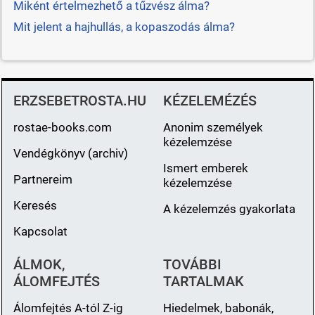
Miként értelmezhető a tűzvész álma?
Mit jelent a hajhullás, a kopaszodás álma?
ERZSEBETROSTA.HU
KÉZELEMÉZÉS
rostae-books.com
Anonim személyek
kézelemzése
Vendégkönyv (archiv)
Ismert emberek
Partnereim
kézelemzése
Keresés
A kézelemzés gyakorlata
Kapcsolat
ÁLMOK,
TOVÁBBI
ÁLOMFEJTÉS
TARTALMAK
Álomfejtés A-tól Z-ig
Hiedelmek, babonák,