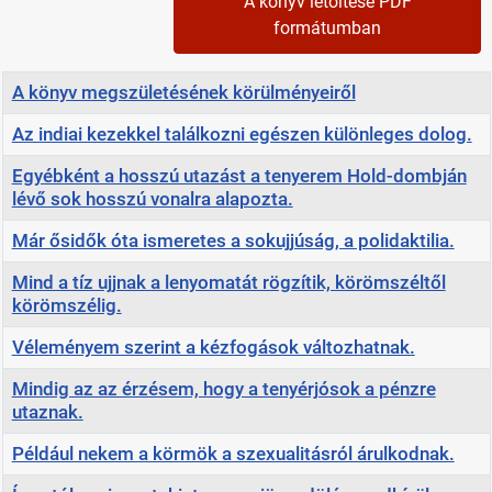
A könyv letöltése PDF
formátumban
Cím
A könyv megszületésének körülményeiről
Az indiai kezekkel találkozni egészen különleges dolog.
Egyébként a hosszú utazást a tenyerem Hold-dombján
lévő sok hosszú vonalra alapozta.
Már ősidők óta ismeretes a sokujjúság, a polidaktilia.
Mind a tíz ujjnak a lenyomatát rögzítik, körömszéltől
körömszélig.
Véleményem szerint a kézfogások változhatnak.
Mindig az az érzésem, hogy a tenyérjósok a pénzre
utaznak.
Például nekem a körmök a szexualitásról árulkodnak.