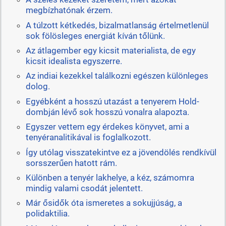
megbízhatónak érzem.
A túlzott kétkedés, bizalmatlanság értelmetlenül
sok fölösleges energiát kíván tőlünk.
Az átlagember egy kicsit materialista, de egy
kicsit idealista egyszerre.
Az indiai kezekkel találkozni egészen különleges
dolog.
Egyébként a hosszú utazást a tenyerem Hold-
dombján lévő sok hosszú vonalra alapozta.
Egyszer vettem egy érdekes könyvet, ami a
tenyéranalitikával is foglalkozott.
Így utólag visszatekintve ez a jövendölés rendkívül
sorsszerűen hatott rám.
Különben a tenyér lakhelye, a kéz, számomra
mindig valami csodát jelentett.
Már ősidők óta ismeretes a sokujjúság, a
polidaktilia.