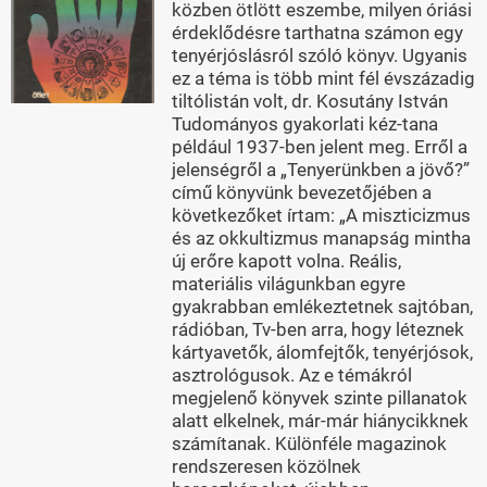
közben ötlött eszembe, milyen óriási
érdeklődésre tarthatna számon egy
tenyérjóslásról szóló könyv. Ugyanis
ez a téma is több mint fél évszázadig
tiltólistán volt, dr. Kosutány István
Tudományos gyakorlati kéz-tana
például 1937-ben jelent meg. Erről a
jelenségről a „Tenyerünkben a jövő?”
című könyvünk bevezetőjében a
következőket írtam: „A miszticizmus
és az okkultizmus manapság mintha
új erőre kapott volna. Reális,
materiális világunkban egyre
gyakrabban emlékeztetnek sajtóban,
rádióban, Tv-ben arra, hogy léteznek
kártyavetők, álomfejtők, tenyérjósok,
asztrológusok. Az e témákról
megjelenő könyvek szinte pillanatok
alatt elkelnek, már-már hiánycikknek
számítanak. Különféle magazinok
rendszeresen közölnek