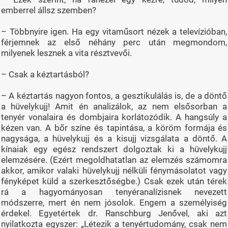
emberrel állsz szemben?
– Többnyire igen. Ha egy vitaműsort nézek a televízióban,
férjemnek az első néhány perc után megmondom,
milyenek lesznek a vita résztvevői.
– Csak a kéztartásból?
– A kéztartás nagyon fontos, a gesztikulálás is, de a döntő
a hüvelykujj! Amit én analizálok, az nem elsősorban a
tenyér vonalaira és dombjaira korlátozódik. A hangsúly a
kézen van. A bőr színe és tapintása, a köröm formája és
nagysága, a hüvelykujj és a kisujj vizsgálata a döntő. A
kínaiak egy egész rendszert dolgoztak ki a hüvelykujj
elemzésére. (Ezért megoldhatatlan az elemzés számomra
akkor, amikor valaki hüvelykujj nélküli fénymásolatot vagy
fényképet küld a szerkesztőségbe.) Csak ezek után térek
rá a hagyományosan tenyéranalízisnek nevezett
módszerre, mert én nem jósolok. Engem a személyiség
érdekel. Egyetértek dr. Ranschburg Jenővel, aki azt
nyilatkozta egyszer: „Létezik a tenyértudomány, csak nem