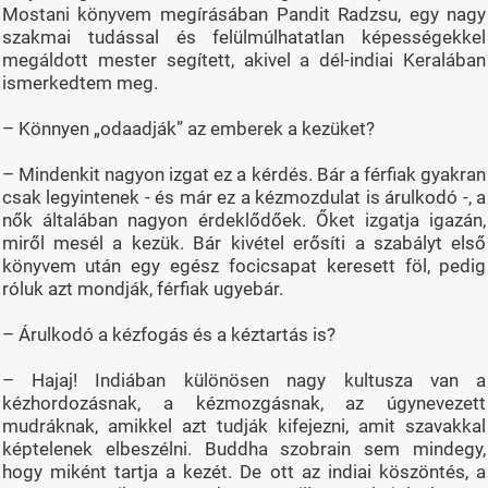
Mostani könyvem megírásában Pandit Radzsu, egy nagy
szakmai tudással és felülmúlhatatlan képességekkel
megáldott mester segített, akivel a dél-indiai Keralában
ismerkedtem meg.
– Könnyen „odaadják” az emberek a kezüket?
– Mindenkit nagyon izgat ez a kérdés. Bár a férfiak gyakran
csak legyintenek - és már ez a kézmozdulat is árulkodó -, a
nők általában nagyon érdeklődőek. Őket izgatja igazán,
miről mesél a kezük. Bár kivétel erősíti a szabályt első
könyvem után egy egész focicsapat keresett föl, pedig
róluk azt mondják, férfiak ugyebár.
– Árulkodó a kézfogás és a kéztartás is?
– Hajaj! Indiában különösen nagy kultusza van a
kézhordozásnak, a kézmozgásnak, az úgynevezett
mudráknak, amikkel azt tudják kifejezni, amit szavakkal
képtelenek elbeszélni. Buddha szobrain sem mindegy,
hogy miként tartja a kezét. De ott az indiai köszöntés, a