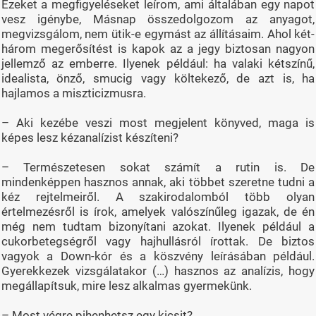
Ezeket a megfigyeléseket leírom, ami általában egy napot
vesz igénybe, Másnap összedolgozom az anyagot,
megvizsgálom, nem ütik-e egymást az állításaim. Ahol két-
három megerősítést is kapok az a jegy biztosan nagyon
jellemző az emberre. Ilyenek például: ha valaki kétszínű,
idealista, önző, smucig vagy költekező, de azt is, ha
hajlamos a miszticizmusra.
– Aki kezébe veszi most megjelent könyved, maga is
képes lesz kézanalízist készíteni?
– Természetesen sokat számít a rutin is. De
mindenképpen hasznos annak, aki többet szeretne tudni a
kéz rejtelmeiről. A szakirodalomból több olyan
értelmezésről is írok, amelyek valószínűleg igazak, de én
még nem tudtam bizonyítani azokat. Ilyenek például a
cukorbetegségről vagy hajhullásról írottak. De biztos
vagyok a Down-kór és a köszvény leírásában például.
Gyerekkezek vizsgálatakor (…) hasznos az analízis, hogy
megállapítsuk, mire lesz alkalmas gyermekünk.
– Most végre pihenhetsz egy kicsit?