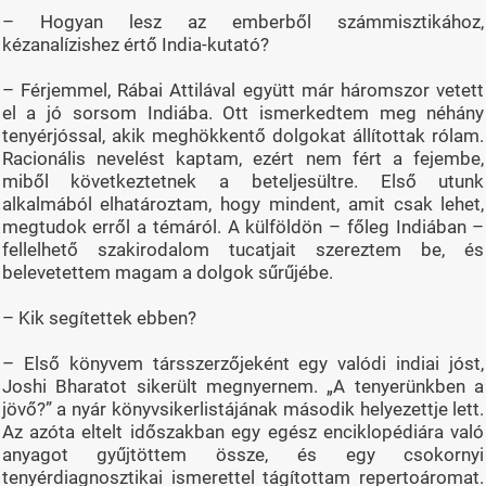
– Hogyan lesz az emberből számmisztikához,
kézanalízishez értő India-kutató?
– Férjemmel, Rábai Attilával együtt már háromszor vetett
el a jó sorsom Indiába. Ott ismerkedtem meg néhány
tenyérjóssal, akik meghökkentő dolgokat állítottak rólam.
Racionális nevelést kaptam, ezért nem fért a fejembe,
miből következtetnek a beteljesültre. Első utunk
alkalmából elhatároztam, hogy mindent, amit csak lehet,
megtudok erről a témáról. A külföldön – főleg Indiában –
fellelhető szakirodalom tucatjait szereztem be, és
belevetettem magam a dolgok sűrűjébe.
– Kik segítettek ebben?
– Első könyvem társszerzőjeként egy valódi indiai jóst,
Joshi Bharatot sikerült megnyernem. „A tenyerünkben a
jövő?” a nyár könyvsikerlistájának második helyezettje lett.
Az azóta eltelt időszakban egy egész enciklopédiára való
anyagot gyűjtöttem össze, és egy csokornyi
tenyérdiagnosztikai ismerettel tágítottam repertoáromat.