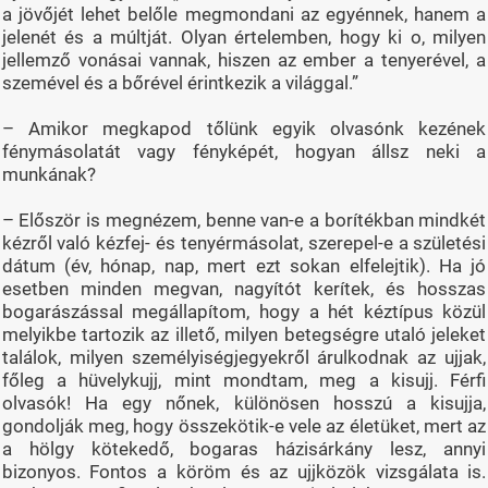
a jövőjét lehet belőle megmondani az egyénnek, hanem a
jelenét és a múltját. Olyan értelemben, hogy ki o, milyen
jellemző vonásai vannak, hiszen az ember a tenyerével, a
szemével és a bőrével érintkezik a világgal.”
– Amikor megkapod tőlünk egyik olvasónk kezének
fénymásolatát vagy fényképét, hogyan állsz neki a
munkának?
– Először is megnézem, benne van-e a borítékban mindkét
kézről való kézfej- és tenyérmásolat, szerepel-e a születési
dátum (év, hónap, nap, mert ezt sokan elfelejtik). Ha jó
esetben minden megvan, nagyítót kerítek, és hosszas
bogarászással megállapítom, hogy a hét kéztípus közül
melyikbe tartozik az illető, milyen betegségre utaló jeleket
találok, milyen személyiségjegyekről árulkodnak az ujjak,
főleg a hüvelykujj, mint mondtam, meg a kisujj. Férfi
olvasók! Ha egy nőnek, különösen hosszú a kisujja,
gondolják meg, hogy összekötik-e vele az életüket, mert az
a hölgy kötekedő, bogaras házisárkány lesz, annyi
bizonyos. Fontos a köröm és az ujjközök vizsgálata is.