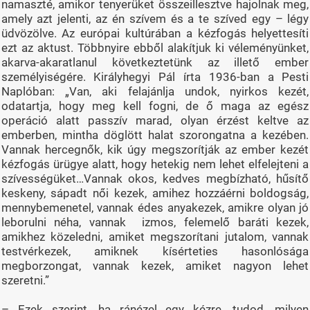
namaszté, amikor tenyerüket összeillesztve hajolnak meg,
amely azt jelenti, az én szívem és a te szíved egy – légy
üdvözölve. Az európai kultúrában a kézfogás helyettesíti
ezt az aktust. Többnyire ebből alakítjuk ki véleményünket,
akarva-akaratlanul következtetünk az illető ember
személyiségére. Királyhegyi Pál írta 1936-ban a Pesti
Naplóban: „Van, aki felajánlja undok, nyirkos kezét,
odatartja, hogy meg kell fogni, de ő maga az egész
operáció alatt passzív marad, olyan érzést keltve az
emberben, mintha döglött halat szorongatna a kezében.
Vannak hercegnők, kik úgy megszorítják az ember kezét
kézfogás ürügye alatt, hogy hetekig nem lehet elfelejteni a
szívességüket…Vannak okos, kedves megbízható, hűsítő
keskeny, sápadt női kezek, amihez hozzáérni boldogság,
mennybemenetel, vannak édes anyakezek, amikre olyan jó
leborulni néha, vannak izmos, felemelő baráti kezek,
amikhez közeledni, amiket megszorítani jutalom, vannak
testvérkezek, amiknek kísérteties hasonlósága
megborzongat, vannak kezek, amiket nagyon lehet
szeretni.”
– Ezek szerint, ha ránézel egy kézre, tudod, milyen