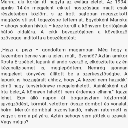
Marira, aki korán itt hagyta az evilági életet. Az 1994.
április 14-én megjelent cikket hosszúsága miatt csak
részleteiben közlöm, s az írott sajtóban megszokott
magázós stílust, tegezősbe tettem át. Egyébként Mariska
– ahogy sokan hívtuk – keze került a könyvem borítójának
hátsó oldalára. A cikk bevezetőjében a következő
szöveggel indította a beszélgetést:
„Hiszi a piszi – gondoltam magamban. Még hogy a
kezemben benne van a jelen, múlt, jövendő? Aztán amikor
Rosta Erzsébet, lapunk állandó szerzője, elkészítette az én
kézanalízisemet is, meglepődtem. Nemrég újonnan
megjelent könyvével állított be a szerkesztőségbe. A
lapunk is hozzájárult ahhoz, hogy „A kezed nem hazudik”
című nagy tenyérkönyve megjelenhetett. Ajánlásként ezt
írta bele:„A könnyen hihetőt nem érdemes elhinni.” Igaza
lehet. Egy álló napon át bogarásztam kézformát,
ujjvégződést, körmöt, vetettem össze dombot és vonalat,
holmi Merkúr-dombbal bizonyítandó, milyen rátermett is
vagyok erre a pályára. Aztán sehogy sem jöttek a szavak.
Vagy mégis?