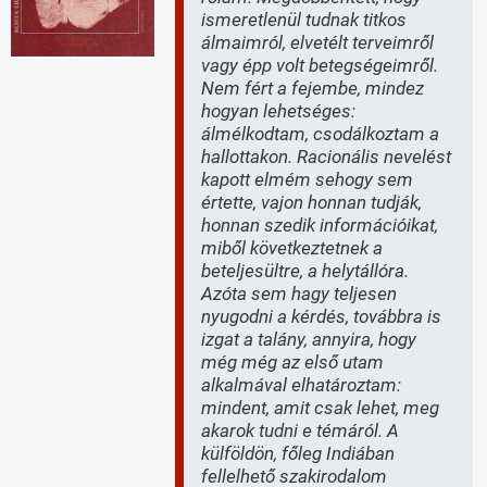
ismeretlenül tudnak titkos
álmaimról, elvetélt terveimről
vagy épp volt betegségeimről.
Nem fért a fejembe, mindez
hogyan lehetséges:
álmélkodtam, csodálkoztam a
hallottakon. Racionális nevelést
kapott elmém sehogy sem
értette, vajon honnan tudják,
honnan szedik információikat,
miből következtetnek a
beteljesültre, a helytállóra.
Azóta sem hagy teljesen
nyugodni a kérdés, továbbra is
izgat a talány, annyira, hogy
még még az első utam
alkalmával elhatároztam:
mindent, amit csak lehet, meg
akarok tudni e témáról. A
külföldön, főleg Indiában
fellelhető szakirodalom