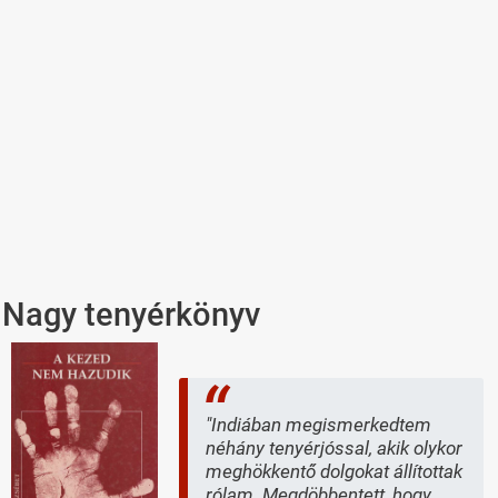
Nagy tenyérkönyv
"Indiában megismerkedtem
néhány tenyérjóssal, akik olykor
meghökkentő dolgokat állítottak
rólam. Megdöbbentett, hogy