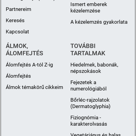
Ismert emberek
Partnereim
kézelemzése
Keresés
A kézelemzés gyakorlata
Kapcsolat
ÁLMOK,
TOVÁBBI
ÁLOMFEJTÉS
TARTALMAK
Álomfejtés A-tól Z-ig
Hiedelmek, babonák,
népszokások
Álomfejtés
Fejezetek a
Álmok témakörű cikkeim
numerológiából
Bőrléc-rajzolatok
(Dermatoglyphia)
Fiziognómia -
karakterolvasás
Vegetáriánus és halas