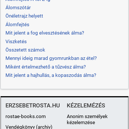
Álomszótár
Önéletrajz helyett
Álomfejtés
Mit jelent a fog elvesztésének álma?
Viszketés
Összetett számok
Mennyi ideig marad gyomrunkban az étel?
Miként értelmezhető a tűzvész álma?
Mit jelent a hajhullás, a kopaszodás álma?
ERZSEBETROSTA.HU
KÉZELEMÉZÉS
rostae-books.com
Anonim személyek
kézelemzése
Vendégkönyv (archiv)