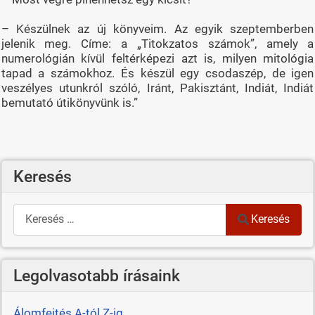
– Készülnek az új könyveim. Az egyik szeptemberben
jelenik meg. Címe: a „Titokzatos számok”, amely a
numerológián kívül feltérképezi azt is, milyen mitológia
tapad a számokhoz. És készül egy csodaszép, de igen
veszélyes utunkról szóló, Iránt, Pakisztánt, Indiát, Indiát
bemutató útikönyvünk is.”
Keresés
Keresés
Keresés
Legolvasotabb írásaink
Álomfejtés A-tól Z-ig