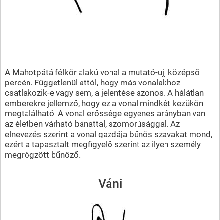
A Mahotpátá félkör alakú vonal a mutató-ujj középső
percén. Függetlenül attól, hogy más vonalakhoz
csatlakozik-e vagy sem, a jelentése azonos. A hálátlan
emberekre jellemző, hogy ez a vonal mindkét kezükön
megtalálható. A vonal erőssége egyenes arányban van
az életben várható bánattal, szomorúsággal. Az
elnevezés szerint a vonal gazdája bűnös szavakat mond,
ezért a tapasztalt megfigyelő szerint az ilyen személy
megrögzött bűnöző.
Váni