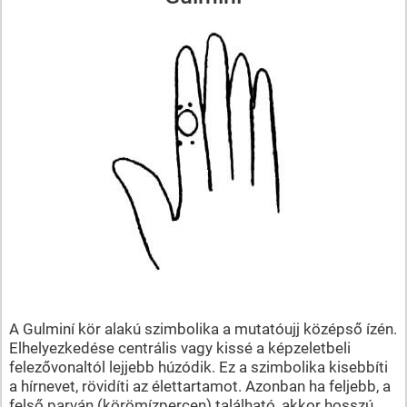
A Gulminí kör alakú szimbolika a mutatóujj középső ízén.
Elhelyezkedése centrális vagy kissé a képzeletbeli
felezővonaltól lejjebb húzódik. Ez a szimbolika kisebbíti
a hírnevet, rövidíti az élettartamot. Azonban ha feljebb, a
felső parván (körömízpercen) található, akkor hosszú