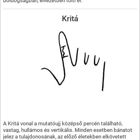
boldogságban, élvezetben tölti el.
Kritá
A Kritá vonal a mutatóujj középső percén található,
vastag, hullámos és vertikális. Minden esetben bánatot
jelez a tulajdonosának, az előző életekben elkövetett