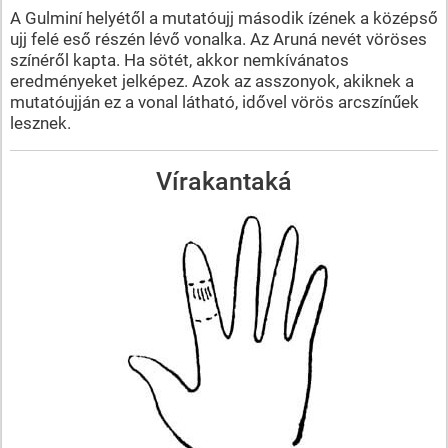
A Gulminí helyétől a mutatóujj második ízének a középső
ujj felé eső részén lévő vonalka. Az Aruná nevét vöröses
színéről kapta. Ha sötét, akkor nemkívánatos
eredményeket jelképez. Azok az asszonyok, akiknek a
mutatóujján ez a vonal látható, idővel vörös arcszínűek
lesznek.
Vírakantaká