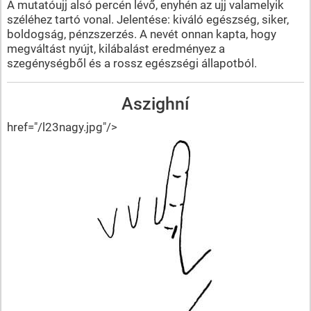
A mutatóujj alsó percén lévő, enyhén az ujj valamelyik
széléhez tartó vonal. Jelentése: kiváló egészség, siker,
boldogság, pénzszerzés. A nevét onnan kapta, hogy
megváltást nyújt, kilábalást eredményez a
szegénységből és a rossz egészségi állapotból.
Aszighní
href="/l23nagy.jpg"/>