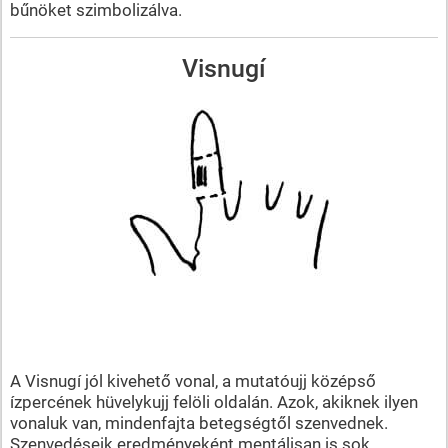
bűnöket szimbolizálva.
Visnugí
A Visnugí jól kivehető vonal, a mutatóujj középső
ízpercének hüvelykujj felöli oldalán. Azok, akiknek ilyen
vonaluk van, mindenfajta betegségtől szenvednek.
Szenvedéseik eredményeként mentálisan is sok