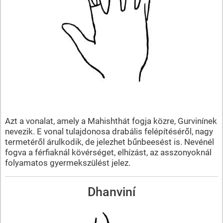
Azt a vonalat, amely a Mahishthát fogja közre, Gurvinínek
nevezik. E vonal tulajdonosa drabális felépítéséről, nagy
termetéről árulkodik, de jelezhet bűnbeesést is. Nevénél
fogva a férfiaknál kövérséget, elhízást, az asszonyoknál
folyamatos gyermekszülést jelez.
Dhanviní