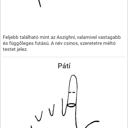
Feljebb található mint az Aszighní, valamivel vastagabb
és függőleges futású. A név csinos, szeretetre méltó
testet jelez.
Pátí