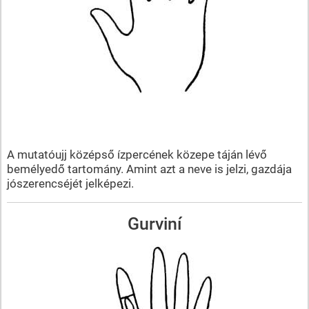
A mutatóujj középső ízpercének közepe táján lévő
bemélyedő tartomány. Amint azt a neve is jelzi, gazdája
jószerencséjét jelképezi.
Gurviní