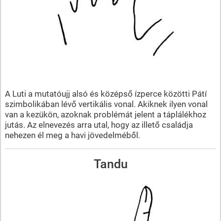
A Luti a mutatóujj alsó és középső ízperce közötti Pátí
szimbolikában lévő vertikális vonal. Akiknek ilyen vonal
van a kezükön, azoknak problémát jelent a táplálékhoz
jutás. Az elnevezés arra utal, hogy az illető családja
nehezen él meg a havi jövedelméből.
Tandu