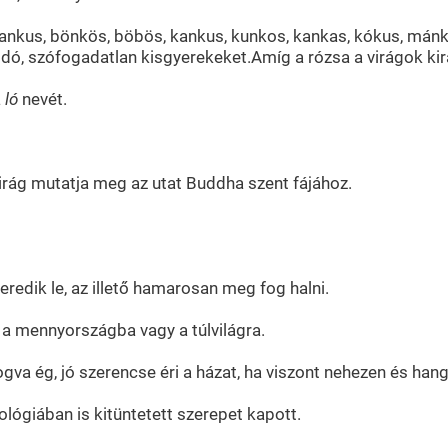
bankus, bönkös, böbös, kankus, kunkos, kankas, kókus, 
dó, szófogadatlan kisgyerekeket.Amíg a rózsa a virágok király
a
ló
nevét.
 virág mutatja meg az utat Buddha szent fájához.
redik le, az illető hamarosan meg fog halni.
t a mennyországba vagy a túlvilágra.
gva ég, jó szerencse éri a házat, ha viszont nehezen és hang
tológiában is kitüntetett szerepet kapott.