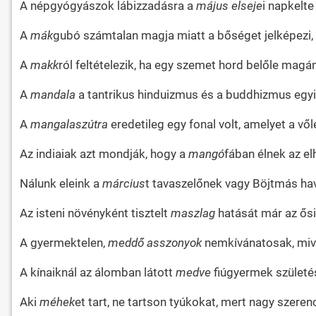
A népgyógyászok lábizzadásra a
május elseje
i napkelte
A
mák
gubó számtalan magja miatt a bőséget jelképezi
A
makk
ról feltételezik, ha egy szemet hord belőle magán
A
mandala
a tantrikus hinduizmus és a buddhizmus egyi
A
mangalaszútra
eredetileg egy fonal volt, amelyet a 
Az indiaiak azt mondják, hogy a
mangó
fában élnek az el
Nálunk eleink a
március
t tavaszelőnek vagy Böjtmás ha
Az isteni növényként tisztelt
maszlag
hatását már az ős
A gyermektelen,
meddő asszonyok
nemkívánatosak, mive
A kínaiknál az álomban látott
medve
fiúgyermek születés
Aki
méhek
et tart, ne tartson tyúkokat, mert nagy szeren