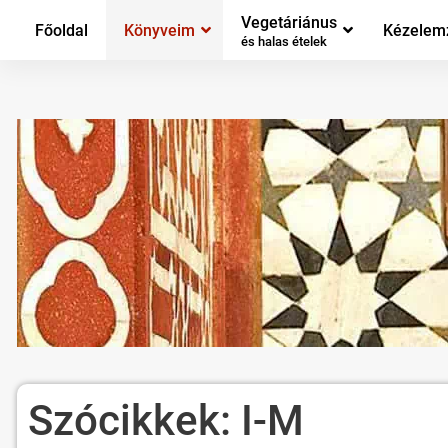
Vegetáriánus
Főoldal
Könyveim
Kézelem
és halas ételek
Szócikkek: I-M