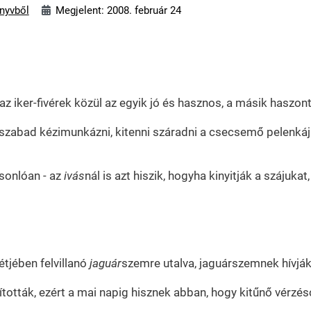
önyvből
Megjelent: 2008. február 24
 az iker-fivérek közül az egyik jó és hasznos, a másik haszont
zabad kézimunkázni, kitenni száradni a csecsemő pelenkájá
sonlóan - az
ivás
nál is azt hiszik, hogyha kinyitják a szájuk
tjében felvillanó
jaguár
szemre utalva, jaguárszemnek hívják
ították, ezért a mai napig hisznek abban, hogy kitűnő vérzésc