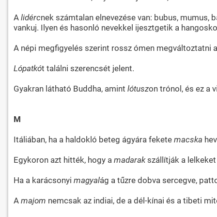
A
lidérc
nek számtalan elnevezése van: bubus, mumus, 
vankuj. Ilyen és hasonló nevekkel ijesztgetik a hangosko
A népi megfigyelés szerint rossz ómen megváltoztatni 
Lópatkó
t találni szerencsét jelent.
Gyakran látható Buddha, amint
lótusz
on trónol, és ez a
M
Itáliában, ha a haldokló beteg ágyára fekete
macska
heve
Egykoron azt hitték, hogy a
madarak
szállítják a lelkeke
Ha a karácsonyi
magyal
ág a tűzre dobva sercegve, patto
A
majom
nemcsak az indiai, de a dél-kínai és a tibeti mi