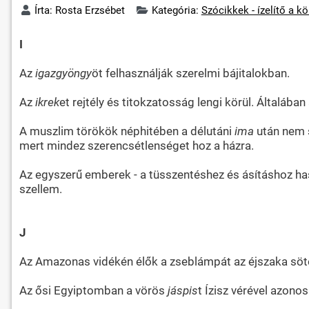
Írta:
Rosta Erzsébet
Kategória:
Szócikkek - ízelítő a k
I
Az
igazgyöngy
öt felhasználják szerelmi bájitalokban.
Az
ikrek
et rejtély és titokzatosság lengi körül. Általában
A muszlim törökök néphitében a délutáni
ima
után nem s
mert mindez szerencsétlenséget hoz a házra.
Az egyszerű emberek - a tüsszentéshez és ásításhoz ha
szellem.
J
Az Amazonas vidékén élők a zseblámpát az éjszaka söté
Az ősi Egyiptomban a vörös
jáspis
t Ízisz vérével azonos