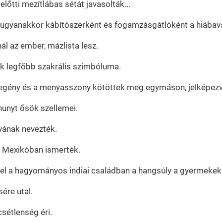
 előtti mezítlábas sétát javasolták...
, ugyanakkor kábítószerként és fogamzásgátlóként a hiába
ál az ember, mázlista lesz.
k legfőbb szakrális szimbóluma.
vőlegény és a menyasszony kötöttek meg egymáson, jelképez
hunyt ősök szellemei.
vának nevezték.
i Mexikóban ismerték.
l a hagyományos indiai családban a hangsúly a gyermekeke
ére utal.
csétlenség éri.