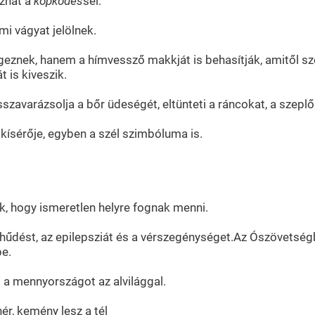
ozhat a
köpködés
sel.
i vágyat jelölnek.
geznek, hanem a hímvessző makkját is behasítják, amitől szé
 is kiveszik.
szavarázsolja a bőr üdeségét, eltünteti a ráncokat, a szepl
kísérője, egyben a szél szimbóluma is.
k, hogy ismeretlen helyre fognak menni.
lhűdést, az epilepsziát és a vérszegénységet.Az Ószövetségb
pe.
i a mennyországot az alvilággal.
ér, kemény lesz a tél