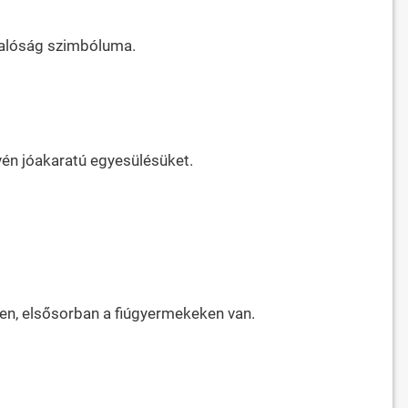
valóság szimbóluma.
vén jóakaratú egyesülésüket.
n, elsősorban a fiúgyermekeken van.