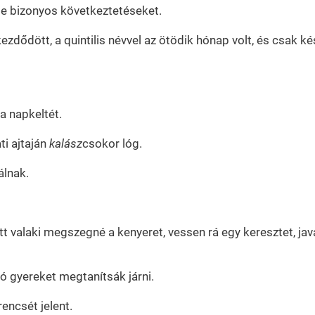
le bizonyos következtetéseket.
zdődött, a quintilis névvel az ötödik hónap volt, és csak ké
 a napkeltét.
ti ajtaján
kalász
csokor lóg.
lnak.
őtt valaki megszegné a kenyeret, vessen rá egy keresztet, ja
ó gyereket megtanítsák járni.
rencsét jelent.