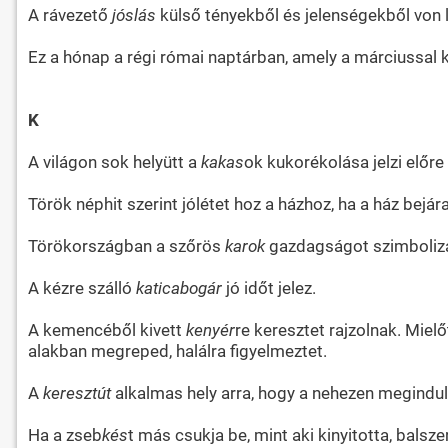
A rávezető
jóslás
külső tényekből és jelenségekből von 
Ez a hónap a régi római naptárban, amely a márciussal ke
K
A világon sok helyütt a
kakas
ok kukorékolása jelzi előre
Török néphit szerint jólétet hoz a házhoz, ha a ház bejára
Törökországban a szőrös
karok
gazdagságot szimbolizá
A kézre szálló
katicabogár
jó időt jelez.
A kemencéből kivett
kenyér
re keresztet rajzolnak. Miel
alakban megreped, halálra figyelmeztet.
A
keresztút
alkalmas hely arra, hogy a nehezen megindul
Ha a zseb
kés
t más csukja be, mint aki kinyitotta, balsze