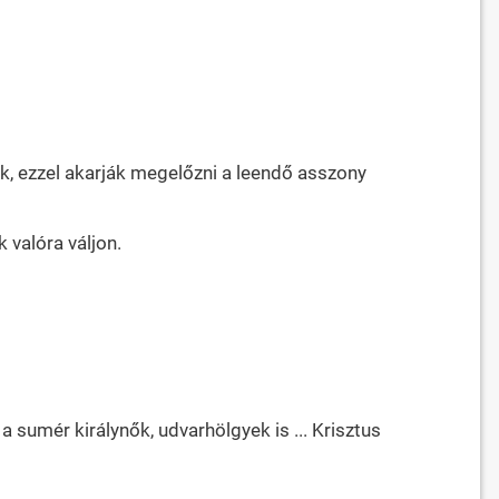
ípik, ezzel akarják megelőzni a leendő asszony
k valóra váljon.
 a sumér királynők, udvarhölgyek is ... Krisztus