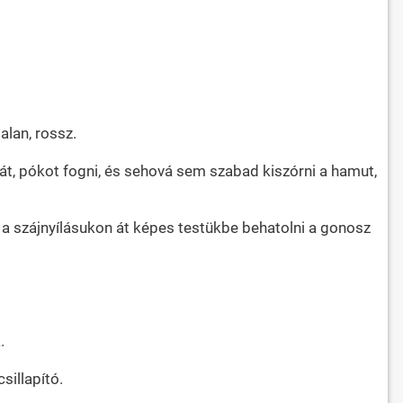
alan, rossz.
t, pókot fogni, és sehová sem szabad kiszórni a hamut,
at, a szájnyílásukon át képes testükbe behatolni a gonosz
.
sillapító.