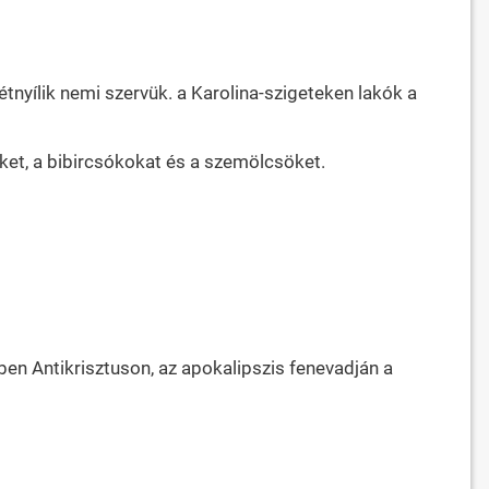
tnyílik nemi szervük. a Karolina-szigeteken lakók a
őket, a bibircsókokat és a szemölcsöket.
en Antikrisztuson, az apokalipszis fenevadján a