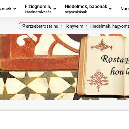
Fiziognómia,
Hiedelmek, babonák
zések
Num
karakterolvasás
népszokások
erzsebetrosta.hu
Könyveim
Hiedelmek, hagyomá