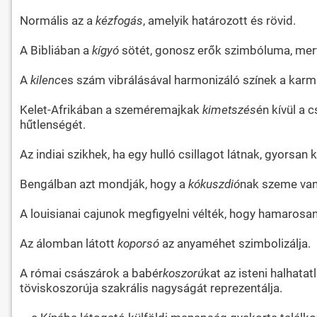
Normális az a
kézfogás
, amelyik határozott és rövid.
A Bibliában a
kígyó
sötét, gonosz erők szimbóluma, mert
A
kilenc
es szám vibrálásával harmonizáló színek a karma
Kelet-Afrikában a szeméremajkak
kimetszés
én kívül a 
hűtlenségét.
Az indiai szikhek, ha egy hulló csillagot látnak, gyorsa
Bengálban azt mondják, hogy a
kókuszdió
nak szeme van,
A louisianai cajunok megfigyelni vélték, hogy hamarosan
Az álomban látott
koporsó
az anyaméhet szimbolizálja.
A római császárok a babér
koszorú
kat az isteni halhatat
töviskoszorúja szakrális nagyságát reprezentálja.