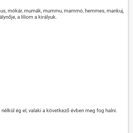
mánkus, mókár, mumák, mummu, mammó, hemmes, mankuj,
nője, a liliom a királyuk.
 nélkül ég el, valaki a következő évben meg fog halni.