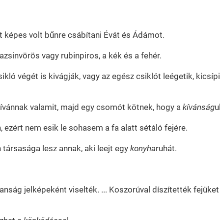
 képes volt bűnre csábítani Évát és Ádámot.
zsinvörös vagy rubinpiros, a kék és a fehér.
csikló végét is kivágják, vagy az egész csiklót leégetik, kics
n kívánnak valamit, majd egy csomót kötnek, hogy a
kívánság
u
 ezért nem esik le sohasem a fa alatt sétáló fejére.
 társasága lesz annak, aki leejt egy
konyha
ruhát.
lanság jelképeként viselték. ... Koszorúval díszítették fejüket