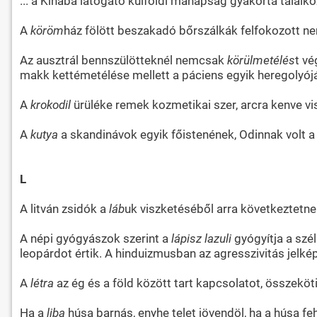
... a Kínába látogató külföldi manapság gyakorta találk
A
köröm
ház fölött beszakadó bőrszálkák felfokozott nem
Az ausztrál bennszülötteknél nemcsak
körülmetélés
t vé
makk kettémetélése mellett a páciens egyik heregolyóját
A
krokodil
ürüléke remek kozmetikai szer, arcra kenve vis
A
kutya
a skandinávok egyik főistenének, Odinnak volt a 
L
A litván zsidók a
láb
uk viszketéséből arra következtetne
A népi gyógyászok szerint a
lápisz lazuli
gyógyítja a szé
leopárdot értik. A hinduizmusban az agresszivitás jelké
A
létra
az ég és a föld között tart kapcsolatot, összeköt
Ha a
liba
húsa barnás, enyhe telet jövendöl, ha a húsa feh