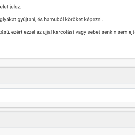
let jelez.
lyákat gyújtani, és hamuból köröket képezni.
sú, ezért ezzel az ujjal karcolást vagy sebet senkin sem ejt