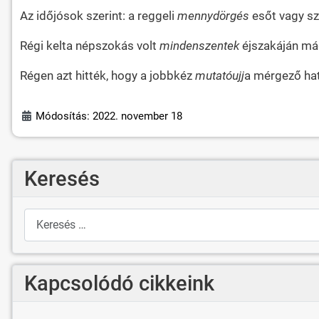
Az időjósok szerint: a reggeli
mennydörgés
esőt vagy sze
Régi kelta népszokás volt
mindenszentek
éjszakáján mág
Régen azt hitték, hogy a jobbkéz
mutatóujj
a mérgező hatá
Módosítás: 2022. november 18
Keresés
Keresés
Kapcsolódó cikkeink