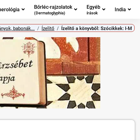
Bőrléc-rajzolatok
Egyéb
erológia
India
(Dermatoglyphia)
írások
nyok, babonák...
Ízelítő
Ízelítő a könyvből: Szócikkek: I-M