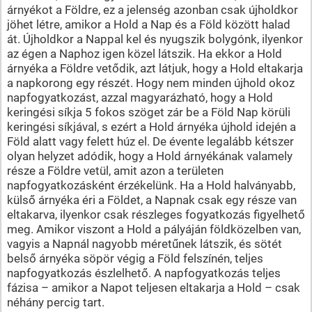
árnyékot a Földre, ez a jelenség azonban csak újholdkor
jöhet létre, amikor a Hold a Nap és a Föld között halad
át. Újholdkor a Nappal kel és nyugszik bolygónk, ilyenkor
az égen a Naphoz igen közel látszik. Ha ekkor a Hold
árnyéka a Földre vetődik, azt látjuk, hogy a Hold eltakarja
a napkorong egy részét. Hogy nem minden újhold okoz
napfogyatkozást, azzal magyarázható, hogy a Hold
keringési síkja 5 fokos szöget zár be a Föld Nap körüli
keringési síkjával, s ezért a Hold árnyéka újhold idején a
Föld alatt vagy felett húz el. De évente legalább kétszer
olyan helyzet adódik, hogy a Hold árnyékának valamely
része a Földre vetül, amit azon a területen
napfogyatkozásként érzékelünk. Ha a Hold halványabb,
külső árnyéka éri a Földet, a Napnak csak egy része van
eltakarva, ilyenkor csak részleges fogyatkozás figyelhető
meg. Amikor viszont a Hold a pályáján földközelben van,
vagyis a Napnál nagyobb méretűnek látszik, és sötét
belső árnyéka söpör végig a Föld felszínén, teljes
napfogyatkozás észlelhető. A napfogyatkozás teljes
fázisa – amikor a Napot teljesen eltakarja a Hold – csak
néhány percig tart.