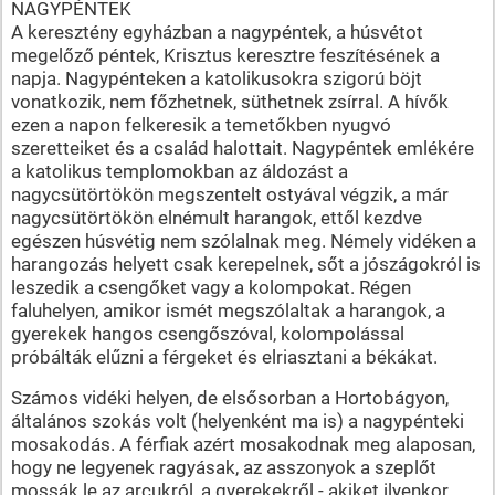
NAGYPÉNTEK
A keresztény egyházban a nagypéntek, a húsvétot
megelőző péntek, Krisztus keresztre feszítésének a
napja. Nagypénteken a katolikusokra szigorú böjt
vonatkozik, nem főzhetnek, süthetnek zsírral. A hívők
ezen a napon felkeresik a temetőkben nyugvó
szeretteiket és a család halottait. Nagypéntek emlékére
a katolikus templomokban az áldozást a
nagycsütörtökön megszentelt ostyával végzik, a már
nagycsütörtökön elnémult harangok, ettől kezdve
egészen húsvétig nem szólalnak meg. Némely vidéken a
harangozás helyett csak kerepelnek, sőt a jószágokról is
leszedik a csengőket vagy a kolompokat. Régen
faluhelyen, amikor ismét megszólaltak a harangok, a
gyerekek hangos csengőszóval, kolompolással
próbálták elűzni a férgeket és elriasztani a békákat.
Számos vidéki helyen, de elsősorban a Hortobágyon,
általános szokás volt (helyenként ma is) a nagypénteki
mosakodás. A férfiak azért mosakodnak meg alaposan,
hogy ne legyenek ragyásak, az asszonyok a szeplőt
mossák le az arcukról, a gyerekekről - akiket ilyenkor