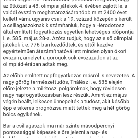
az ütközet a 48. olimpiai játékok 4. évében zajlott le, a
valódi évszám meghatározására több mint 2400 évet
kellett várni, ugyanis csak a 19. század közepén sikerült
a csillagászoknak kiszámítaniuk, hogy a Hérodotosz
által említett fogyatkozás egyetlen lehetséges időpontja
i. e. 585. május 28-a. Azóta tudjuk, hogy az első olimpiai
játékok i. e. 776-ban kezdődtek, és ettől kezdve
egyértelműen átszámíthatóvá lett minden olyan ókori
évszám, amelyet a görögök sok évszázadon át az
olimpiád-érában adtak meg.
Az előbb említett napfogyatkozás másról is nevezetes. A
nagy görög természettudós, Thálész i. e. 585 elején
előre jelezte a milétoszi polgároknak, hogy rövidesen
nagy napfogyatkozásban lesz részük. Amint ez május
végén beállt, lelkesen ünnepelték a tudóst, akit később
épp e sikeres prognózisa miatt tettek meg a hét görög
bölcs egyikének.
Bár a csillagászok ma már szinte másodpercnyi
pontossággal képesek előre jelezni a nap- és