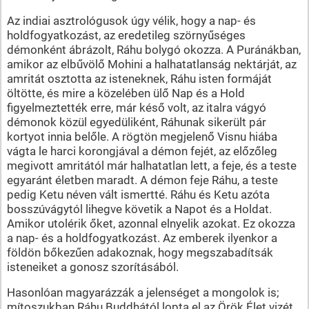
Az indiai asztrológusok úgy vélik, hogy a nap- és
holdfogyatkozást, az eredetileg szörnyűséges
démonként ábrázolt, Ráhu bolygó okozza. A Puránákban,
amikor az elbűvölő Mohini a halhatatlanság nektárját, az
amritát osztotta az isteneknek, Ráhu isten formáját
öltötte, és mire a közelében ülő Nap és a Hold
figyelmeztették erre, már késő volt, az italra vágyó
démonok közül egyedüliként, Ráhunak sikerült pár
kortyot innia belőle. A rögtön megjelenő Visnu hiába
vágta le harci korongjával a démon fejét, az előzőleg
megivott amritától már halhatatlan lett, a feje, és a teste
egyaránt életben maradt. A démon feje Ráhu, a teste
pedig Ketu néven vált ismertté. Ráhu és Ketu azóta
bosszúvágytól lihegve követik a Napot és a Holdat.
Amikor utolérik őket, azonnal elnyelik azokat. Ez okozza
a nap- és a holdfogyatkozást. Az emberek ilyenkor a
földön bőkezűen adakoznak, hogy megszabadítsák
isteneiket a gonosz szorításából.
Hasonlóan magyarázzák a jelenséget a mongolok is;
mítoszukban Ráhu Buddhától lopta el az Örök Élet vizét.