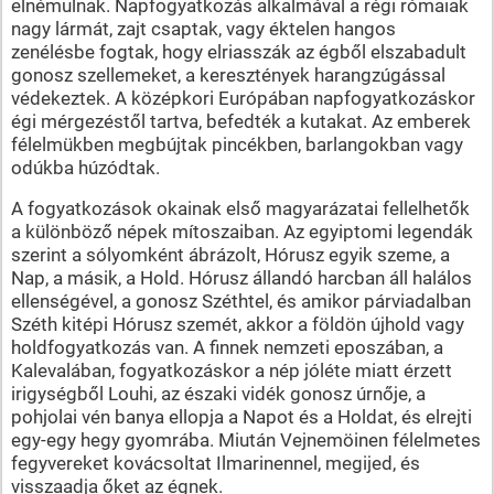
elnémulnak. Napfogyatkozás alkalmával a régi rómaiak
nagy lármát, zajt csaptak, vagy éktelen hangos
zenélésbe fogtak, hogy elriasszák az égből elszabadult
gonosz szellemeket, a keresztények harangzúgással
védekeztek. A középkori Európában napfogyatkozáskor
égi mérgezéstől tartva, befedték a kutakat. Az emberek
félelmükben megbújtak pincékben, barlangokban vagy
odúkba húzódtak.
A fogyatkozások okainak első magyarázatai fellelhetők
a különböző népek mítoszaiban. Az egyiptomi legendák
szerint a sólyomként ábrázolt, Hórusz egyik szeme, a
Nap, a másik, a Hold. Hórusz állandó harcban áll halálos
ellenségével, a gonosz Széthtel, és amikor párviadalban
Széth kitépi Hórusz szemét, akkor a földön újhold vagy
holdfogyatkozás van. A finnek nemzeti eposzában, a
Kalevalában, fogyatkozáskor a nép jóléte miatt érzett
irigységből Louhi, az északi vidék gonosz úrnője, a
pohjolai vén banya ellopja a Napot és a Holdat, és elrejti
egy-egy hegy gyomrába. Miután Vejnemöinen félelmetes
fegyvereket kovácsoltat Ilmarinennel, megijed, és
visszaadja őket az égnek.