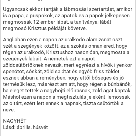
Ugyancsak ekkor tartják a lábmosási szertartást, amikor
is a pápa, a püspökök, az apátok és a papok jelképesen
megmossák 12 ember lábát, a tanítványai lábát
megmosó Krisztus példáját követve.
Angliában ezen a napon az uralkodó alamizsnát oszt
szét a szegények között, ez a szokás onnan ered, hogy
régen az uralkodó, Krisztushoz hasonlóan, megmosta a
szegények lábait. A németek ezt a napot
zöldcsütörtöknek nevezik, mert egyrészt a hívők ilyenkor
spenótot, sóskát, zöld salátát és egyéb friss zöldet
esznek abban a reményben, hogy ettől bőséges és jó
termésük lesz, másrészt amiatt, hogy régen a bűnbánók,
ha eleget tettek a nagyböjti előírásnak, zöld ágat kaptak.
Máshol ezen a napon a megtisztulás jeleként, lemossák
az oltárt, ezért lett ennek a napnak, tiszta csütörtök a
neve.
NAGYHÉT
Lásd: április, húsvét