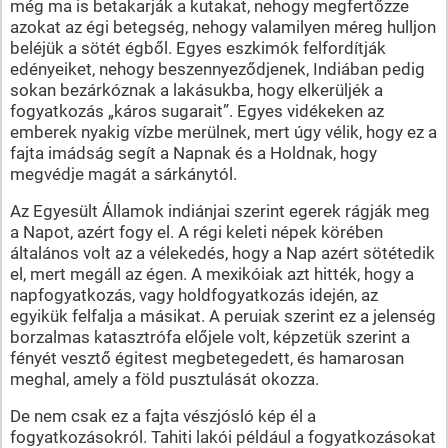
még ma is betakarják a kutakat, nehogy megfertőzze
azokat az égi betegség, nehogy valamilyen méreg hulljon
beléjük a sötét égből. Egyes eszkimók felfordítják
edényeiket, nehogy beszennyeződjenek, Indiában pedig
sokan bezárkóznak a lakásukba, hogy elkerüljék a
fogyatkozás „káros sugarait”. Egyes vidékeken az
emberek nyakig vízbe merülnek, mert úgy vélik, hogy ez a
fajta imádság segít a Napnak és a Holdnak, hogy
megvédje magát a sárkánytól.
Az Egyesült Államok indiánjai szerint egerek rágják meg
a Napot, azért fogy el. A régi keleti népek körében
általános volt az a vélekedés, hogy a Nap azért sötétedik
el, mert megáll az égen. A mexikóiak azt hitték, hogy a
napfogyatkozás, vagy holdfogyatkozás idején, az
egyikük felfalja a másikat. A peruiak szerint ez a jelenség
borzalmas katasztrófa előjele volt, képzetük szerint a
fényét vesztő égitest megbetegedett, és hamarosan
meghal, amely a föld pusztulását okozza.
De nem csak ez a fajta vészjósló kép él a
fogyatkozásokról. Tahiti lakói például a fogyatkozásokat