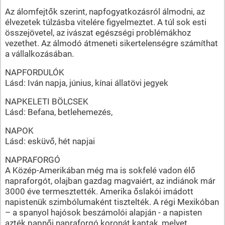
Az álomfejtők szerint, napfogyatkozásról álmodni, az
élvezetek túlzásba vitelére figyelmeztet. A túl sok esti
összejövetel, az ivászat egészségi problémákhoz
vezethet. Az álmodó átmeneti sikertelenségre számíthat
a vállalkozásában.
NAPFORDULÓK
Lásd: Iván napja, június, kínai állatövi jegyek
NAPKELETI BÖLCSEK
Lásd: Befana, betlehemezés,
NAPOK
Lásd: esküvő, hét napjai
NAPRAFORGÓ
A Közép-Amerikában még ma is sokfelé vadon élő
napraforgót, olajban gazdag magvaiért, az indiánok már
3000 éve termesztették. Amerika őslakói imádott
napistenük szimbólumaként tisztelték. A régi Mexikóban
– a spanyol hajósok beszámolói alapján - a napisten
azték papnői napraforgó koronát kaptak, melyet