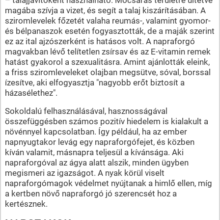
magába szívja a vizet, és segít a talaj kiszárításában. A
sziromlevelek főzetét valaha reumás-, valamint gyomor-
és bélpanaszok esetén fogyasztották, de a maják szerint
ez az ital ajzószerként is hatásos volt. A napraforgó
magvakban lévő telítetlen zsírsav és az E-vitamin remek
hatást gyakorol a szexualitásra. Amint ajánlották eleink,
a friss sziromleveleket olajban megsütve, sóval, borssal
ízesítve, aki elfogyasztja "nagyobb erőt biztosít a
házasélethez".
Sokoldalú felhasználásával, hasznosságával
összefüggésben számos pozitív hiedelem is kialakult a
növénnyel kapcsolatban. Így például, ha az ember
napnyugtakor levág egy napraforgófejet, és közben
kíván valamit, másnapra teljesül a kívánsága. Aki
napraforgóval az ágya alatt alszik, minden ügyben
megismeri az igazságot. A nyak körül viselt
napraforgómagok védelmet nyújtanak a himlő ellen, míg
a kertben növő napraforgó jó szerencsét hoz a
kertésznek.