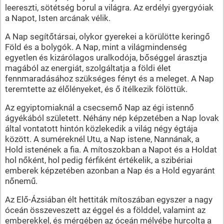
leereszti, sötétség borul a világra. Az erdélyi gyergyóiak
a Napot, Isten arcának vélik.
A Nap segítőtársai, olykor gyerekei a körülötte keringő
Föld és a bolygók. A Nap, mint a világmindenség
egyetlen és kizárólagos uralkodója, bőséggel árasztja
magából az energiát, szolgáltatja a földi élet
fennmaradásához szükséges fényt és a meleget. A Nap
teremtette az élőlényeket, és ő ítélkezik fölöttük.
Az egyiptomiaknál a csecsemő Nap az égi istennő
ágyékából született. Néhány nép képzetében a Nap lovak
által vontatott hintón közlekedik a világ négy égtája
között. A suméreknél Utu, a Nap istene, Nannának, a
Hold istenének a fia. A mítoszokban a Napot és a Holdat
hol nőként, hol pedig férfiként értékelik, a szibériai
emberek képzetében azonban a Nap és a Hold egyaránt
nőnemű.
Az Elő-Ázsiában élt hettiták mítoszában egyszer a nagy
óceán összeveszett az éggel és a földdel, valamint az
emberekkel, és mérgében az óceán mélyébe hurcolta a