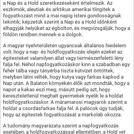
a Nap és a Hold szeretkezéseként értelmezik. Az
eszkimók, aleutiak és arktikus amerikai tlingitek a
fogyatkozást mind a mai napig isteni gondosságnak
tekintik; képzetük szerint a Nap és a Hold időnként
elhagyják helyüket az égbolton, és megvizsgálják, hogy a
földön rendben mennek-e a dolgok.
A magyar nyelvterületen ugyancsak általános hiedelem
volt, hogy a nap- és holdfogyatkozás idején ezeket az
égitesteket valamilyen állat vagy természetfeletti lény
falja fel. Néhol napfogyatkozáskor kinn a szabadban egy
fehér tálba vagy tányérba tiszta kútvizet öntöttek,
melyben látni vélték, hogy kutya vagy farkas kapkod a
Nap után. A Balaton környékén élők azt mondták, hogy a
napot a kakas eszi meg; másutt pedig azt, hogy
kereszteletlenül meghalt gyermekek nyelik le a holdat
holdfogyatkozáskor. A máramarosi magyarok szerint a
holdat a csordásfarkas falja fel. A palócok úgy tudják,
hogy az égitestek fogyatkozását a markoláb okozza.
A tudomány magyarázata szerint a napfogyatkozás
esetében, a holdfogyatkozással ellentétben, a Hold vet