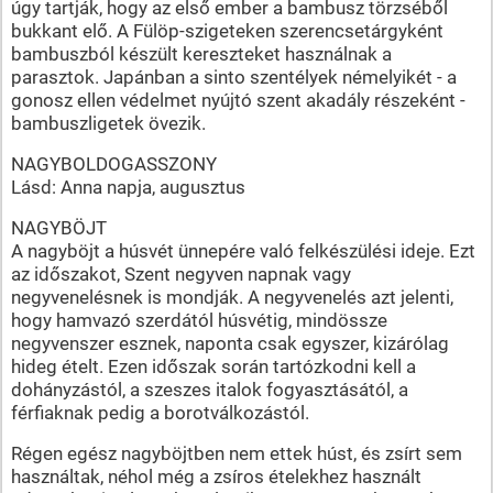
úgy tartják, hogy az első ember a bambusz törzséből
bukkant elő. A Fülöp-szigeteken szerencsetárgyként
bambuszból készült kereszteket használnak a
parasztok. Japánban a sinto szentélyek némelyikét - a
gonosz ellen védelmet nyújtó szent akadály részeként -
bambuszligetek övezik.
NAGYBOLDOGASSZONY
Lásd: Anna napja, augusztus
NAGYBÖJT
A nagyböjt a húsvét ünnepére való felkészülési ideje. Ezt
az időszakot, Szent negyven napnak vagy
negyvenelésnek is mondják. A negyvenelés azt jelenti,
hogy hamvazó szerdától húsvétig, mindössze
negyvenszer esznek, naponta csak egyszer, kizárólag
hideg ételt. Ezen időszak során tartózkodni kell a
dohányzástól, a szeszes italok fogyasztásától, a
férfiaknak pedig a borotválkozástól.
Régen egész nagyböjtben nem ettek húst, és zsírt sem
használtak, néhol még a zsíros ételekhez használt