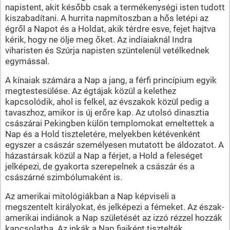
napistent, akit később csak a termékenységi isten tudott
kiszabadítani. A hurrita napmítoszban a hős letépi az
égről a Napot és a Holdat, akik térdre esve, fejet hajtva
kérik, hogy ne ölje meg őket. Az indiaiaknál Indra
viharisten és Szúrja napisten szüntelenül vetélkednek
egymással.
A kínaiak számára a Nap a jang, a férfi princípium egyik
megtestesülése. Az égtájak közül a kelethez
kapcsolódik, ahol is felkel, az évszakok közül pedig a
tavaszhoz, amikor is új erőre kap. Az utolsó dinasztia
császárai Pekingben külön templomokat emeltettek a
Nap és a Hold tiszteletére, melyekben kétévenként
egyszer a császár személyesen mutatott be áldozatot. A
házastársak közül a Nap a férjet, a Hold a feleséget
jelképezi, de gyakorta szerepelnek a császár és a
császárné szimbólumaként is.
Az amerikai mitológiákban a Nap képviseli a
megszentelt királyokat, és jelképezi a fémeket. Az észak-
amerikai indiánok a Nap születését az izzó rézzel hozzák
kapcsolatba. Az inkák a Nap fiaiként tisztelték