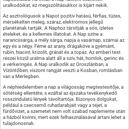
uralkodóikat, ez megszólításukkor is kijárt nekik.
Az asztrológusok a Napot pozitív hatású, férfias, tüzes,
mérsékelten meleg, száraz, elektromos jellegű
planétának tartják. A Naphoz társítják a sós, ízletes
ételeket, és a kellemes illatokat. A Nap színe a
narancssárga, a mély sárga, napja a vasárnap, számai az
egy és a négy. Féme az arany, drágaköve a gyémánt,
rubin, hiacint, krizolit, gránát és a topáz. Az emberi test
részei közül uralma alatt áll a szív, hát, homlok, gerinc és
a vérkeringés. A Nap uralkodik az Oroszlánban, a
Vízöntőben, viszont rangját veszti a Kosban, romlásban
van a Mérlegben.
A néphiedelemben a nap a világosság megtestesítője, a
sötétség ellentéte, s ezáltal az éjszaka tevékenykedő
rosszindulatú lények távoltartója. Bizonyos dolgokat,
például a csecsemő ruhadarabjait vagy a tejet, a
fürdővizet, a szemetet nem volt szabad naplemente után
a házból kivinni, mert ezek felhasználásával ártani lehet a
tulajdonosnak.