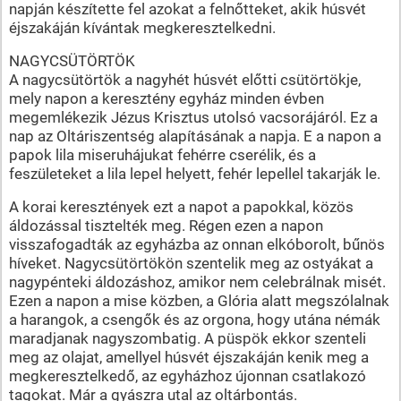
napján készítette fel azokat a felnőtteket, akik húsvét
éjszakáján kívántak megkeresztelkedni.
NAGYCSÜTÖRTÖK
A nagycsütörtök a nagyhét húsvét előtti csütörtökje,
mely napon a keresztény egyház minden évben
megemlékezik Jézus Krisztus utolsó vacsorájáról. Ez a
nap az Oltáriszentség alapításának a napja. E a napon a
papok lila miseruhájukat fehérre cserélik, és a
feszületeket a lila lepel helyett, fehér lepellel takarják le.
A korai keresztények ezt a napot a papokkal, közös
áldozással tisztelték meg. Régen ezen a napon
visszafogadták az egyházba az onnan elkóborolt, bűnös
híveket. Nagycsütörtökön szentelik meg az ostyákat a
nagypénteki áldozáshoz, amikor nem celebrálnak misét.
Ezen a napon a mise közben, a Glória alatt megszólalnak
a harangok, a csengők és az orgona, hogy utána némák
maradjanak nagyszombatig. A püspök ekkor szenteli
meg az olajat, amellyel húsvét éjszakáján kenik meg a
megkeresztelkedő, az egyházhoz újonnan csatlakozó
tagokat. Már a gyászra utal az oltárbontás.