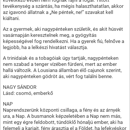
tevékenység a szántás, ha mégis halaszthatatlan, akkor
az igavonó állatnak a „Ne péntek, ne!” szavakat kell
kiáltani.
Az a gyermek, aki nagypénteken születik, és akit húsvét
vasárnapján keresztelnek meg, a gyógyítás
képességével fog rendelkezni. Ha a gyerek fiú, felnőve a
legjobb, ha a lelkészi hívatást választja.
A trinidaiak és a tobagóiak úgy tartják, nagypénteken
nem szabad a tenger vízében fürdeni, mert az ember
hallá változik. A Lousiana államban élő cajunok szerint,
aki nagypénteken gödröt ás, vért fog találni benne.
NAGY SÁNDOR
Lásd: csomó, emberkő
NAP
Naprendszerünk központi csillaga, a fény és az árnyék
ura, a Nap. A busmanok képzeletében a Nap nem más,
mint egy égre feldobott, tündöklő hónaljú ember, aki ha
felemeli a karjait, fény árasztja el a Földet, ha lefekvéskor