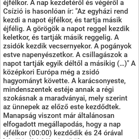
éjfélkor. A nap kezdetéről és végéről a
Csízió is hasonlóan ír: "Az egyházi rend
kezdi a napot éjfélkor, és tartja másik
éjfélig. A görögök a napot reggel kezdik
keletkor, és tartják másik reggelig. A
zsidók kezdik vecsernyekor. A pogányok
estve napenyészetkor. A csillagászok a
napot tartják egyik déltől a másikig (…)" A
középkori Európa még a zsidó
hagyományt követte. A karácsonyeste,
mindenszentek estéje annak a régi
szokásnak a maradványai, mely szerint
az ünnepek az előző este kezdődtek.
Manapság viszont már általánosan
elfogadott megállapodás, hogy a nap
éjfélkor (00:00) kezdődik és 24 órával