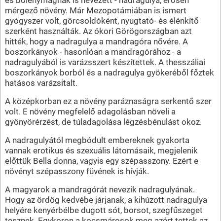
mérgező növény. Már Mezopotámiában is ismert
gyógyszer volt, görcsoldóként, nyugtató- és élénkítő
szerként használták. Az ókori Görögországban azt
hitték, hogy a nadragulya a mandragóra nővére. A
boszorkányok - hasonlóan a mandragórához - a
nadragulyából is varázsszert készítettek. A thesszáliai
boszorkányok borból és a nadragulya gyökeréből főztek
hatásos varázsitalt.
A középkorban ez a növény paráznaságra serkentő szer
volt. E növény megfelelő adagolásban növeli a
gyönyörérzést, de túladagolása légzésbénulást okoz.
A nadragulyától megbódult embereknek gyakorta
vannak erotikus és szexuális látomásaik, megjelenik
előttük Bella donna, vagyis egy szépasszony. Ezért e
növényt szépasszony füvének is hívják.
A magyarok a mandragórát nevezik nadragulyának.
Hogy az ördög kedvébe járjanak, a kihúzott nadragulya
helyére kenyérbélbe dugott sót, borsot, szegfűszeget
tesznek. Egykoron a kocsmárosok meg azért tettek az