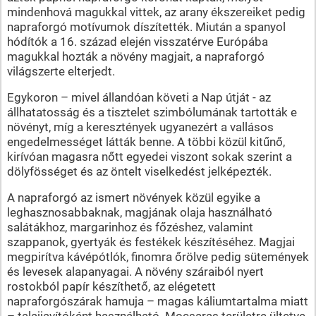
mindenhová magukkal vittek, az arany ékszereiket pedig
napraforgó motívumok díszítették. Miután a spanyol
hódítók a 16. század elején visszatérve Európába
magukkal hozták a növény magjait, a napraforgó
világszerte elterjedt.
Egykoron – mivel állandóan követi a Nap útját - az
állhatatosság és a tisztelet szimbólumának tartották e
növényt, míg a keresztények ugyanezért a vallásos
engedelmességet látták benne. A többi közül kitűnő,
kirívóan magasra nőtt egyedei viszont sokak szerint a
dölyfösséget és az öntelt viselkedést jelképezték.
A napraforgó az ismert növények közül egyike a
leghasznosabbaknak, magjának olaja használható
salátákhoz, margarinhoz és főzéshez, valamint
szappanok, gyertyák és festékek készítéséhez. Magjai
megpirítva kávépótlók, finomra őrölve pedig sütemények
és levesek alapanyagai. A növény száraiból nyert
rostokból papír készíthető, az elégetett
napraforgószárak hamuja – magas káliumtartalma miatt
– talajjavítóként használható. Mocsaras területre ültetve