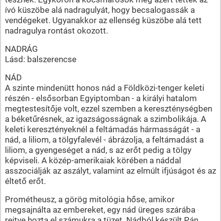
ívó küszöbe alá nadragulyát, hogy becsalogassák a
vendégeket. Ugyanakkor az ellenség küszöbe alá tett
nadragulya rontást okozott.
NADRÁG
Lásd: balszerencse
NÁD
A szinte mindenütt honos nád a Földközi-tenger keleti
részén - elsősorban Egyiptomban - a királyi hatalom
megtestesítője volt, ezzel szemben a kereszténységben
a béketűrésnek, az igazságosságnak a szimbolikája. A
keleti keresztényeknél a feltámadás hármasságát - a
nád, a liliom, a tölgyfalevél - ábrázolja, a feltámadást a
liliom, a gyengeséget a nád, s az erőt pedig a tölgy
képviseli. A közép-amerikaiak körében a náddal
asszociálják az aszályt, valamint az elmúlt ifjúságot és az
éltető erőt.
Prométheusz, a görög mitológia hőse, amikor
megsajnálta az embereket, egy nád üreges szárába
rejtve hozta el számukra a tüzet. Nádból készült Pán