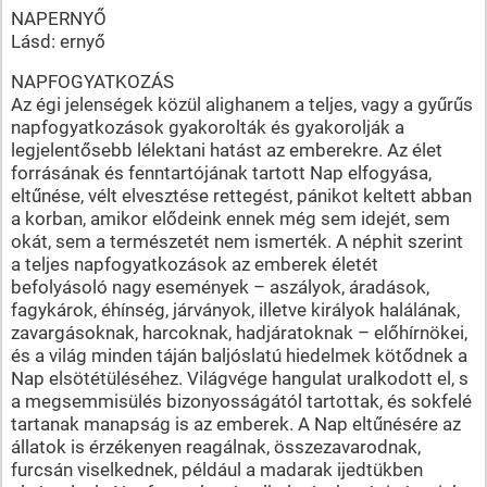
NAPERNYŐ
Lásd: ernyő
NAPFOGYATKOZÁS
Az égi jelenségek közül alighanem a teljes, vagy a gyűrűs
napfogyatkozások gyakorolták és gyakorolják a
legjelentősebb lélektani hatást az emberekre. Az élet
forrásának és fenntartójának tartott Nap elfogyása,
eltűnése, vélt elvesztése rettegést, pánikot keltett abban
a korban, amikor elődeink ennek még sem idejét, sem
okát, sem a természetét nem ismerték. A néphit szerint
a teljes napfogyatkozások az emberek életét
befolyásoló nagy események – aszályok, áradások,
fagykárok, éhínség, járványok, illetve királyok halálának,
zavargásoknak, harcoknak, hadjáratoknak – előhírnökei,
és a világ minden táján baljóslatú hiedelmek kötődnek a
Nap elsötétüléséhez. Világvége hangulat uralkodott el, s
a megsemmisülés bizonyosságától tartottak, és sokfelé
tartanak manapság is az emberek. A Nap eltűnésére az
állatok is érzékenyen reagálnak, összezavarodnak,
furcsán viselkednek, például a madarak ijedtükben