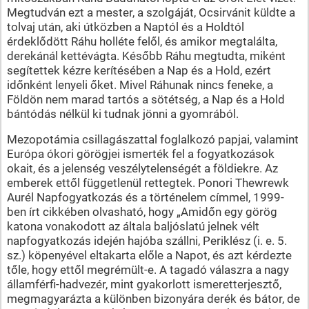
Megtudván ezt a mester, a szolgáját, Ocsirvánit küldte a
tolvaj után, aki útközben a Naptól és a Holdtól
érdeklődött Ráhu holléte felől, és amikor megtalálta,
derekánál kettévágta. Később Ráhu megtudta, miként
segítettek kézre kerítésében a Nap és a Hold, ezért
időnként lenyeli őket. Mivel Ráhunak nincs feneke, a
Földön nem marad tartós a sötétség, a Nap és a Hold
bántódás nélkül ki tudnak jönni a gyomrából.
Mezopotámia csillagászattal foglalkozó papjai, valamint
Európa ókori görögjei ismerték fel a fogyatkozások
okait, és a jelenség veszélytelenségét a földiekre. Az
emberek ettől függetlenül rettegtek. Ponori Thewrewk
Aurél Napfogyatkozás és a történelem címmel, 1999-
ben írt cikkében olvasható, hogy „Amidőn egy görög
katona vonakodott az általa baljóslatú jelnek vélt
napfogyatkozás idején hajóba szállni, Periklész (i. e. 5.
sz.) köpenyével eltakarta előle a Napot, és azt kérdezte
tőle, hogy ettől megrémült-e. A tagadó válaszra a nagy
államférfi-hadvezér, mint gyakorlott ismeretterjesztő,
megmagyarázta a különben bizonyára derék és bátor, de