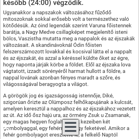
később (24:00) végződik.
Ugyanakkor a napszakok változásához fűződő
mítoszoknak sokkal erősebb volt a természethez való
kötődésük. Az óind legendák szerint Varuna főistennek
barátja, a Nagy Medve csillagképet megjelenítő isteni
bölcs, Vaszistha mutatta meg a nappalok és az éjszakák
változásait. A skandinávoknál Ódin főisten
felszerszámozott lovakkal és kocsival látta el a nappalt
és az éjszakát, és azzal a kéréssel küldte őket az égre,
hogy naponta járják körbe a földet. Elől az éjszaka lova
vágtatott, izzadt sörényéről harmat hullott a földre, a
nappal lovának azonban fényes maradt a szőre, és
világosságával beragyogta a világot.
A görögök jog és igazságosság istennője, Diké,
szigorúan őrizte az Olümposz felhőkapujának a kulcsát,
amelyen keresztül a nappalhoz és az éjszakához vezetett
az út. Az idő ősz hajú ura, az örmény Zsuk u Zsamanak,
egy magas hegyen foglalt helyet, kezeiben két
♿
gombolyaggal, egy fehérrel és egy feketével. Amikor a
fehér gombolyagot eresztette le, a felkelő Naptól