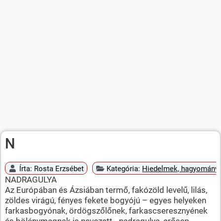
N
Írta:
Rosta Erzsébet
Kategória:
Hiedelmek, hagyományok
NADRAGULYA
Az Európában és Ázsiában termő, fakózöld levelű, lilás,
zöldes virágú, fényes fekete bogyójú – egyes helyeken
farkasbogyónak, ördögszőlőnek, farkascseresznyének
és bölénymagnak is nevezett - nadragulya, erősen