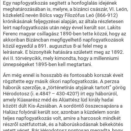
Egy napfogyatkozás segített a honfoglalás idejének
meghatározásában is, melyre, a bizánci császár, VI. León,
közkeletű nevén Bölcs vagy Filozófus Leó (866-912)
krónikásának feljegyzései alapján, az általa részletesen
leírt napfogyatkozás után négy évvel került sor. Lakits
Ferenc magyar csillagász 1890-ben tette közzé, hogy az
akkoriban Bizáncban megfigyelhető napfogyatkozások
közül egyedül a 891. augusztus 8-ai felel meg a
leírásnak. E bizonyíték hatására született meg az 1892.
évi II. törvénycikk, mely kimondta, hogy a millenniumi
ünnepségeket 1895-ben kell megtartani.
Ám még ennél is hosszabb és fontosabb korszak éveit
rögzítette egy másik ókori napfogyatkozás. A perzsa
háborúk szerzője, a „történetírás atyjának tartott” görög
Hérodotosz (i. e.484? – 430-420?) írt egy háborúról,
amely Küaxarész méd és Alüattész lüd király hadai
között dúlt Kis-Ázsiában. A sordöntő összecsapásra a
Halüsz folyónál került sor, azonban a küzdelem során
teljes napfogyatkozás volt, amire a harcosok mindkét
részről szétfutottak, és a háborúskodásnak békekötés
vetett véget. Bár Hérodotosz pontosan megadta, hogy