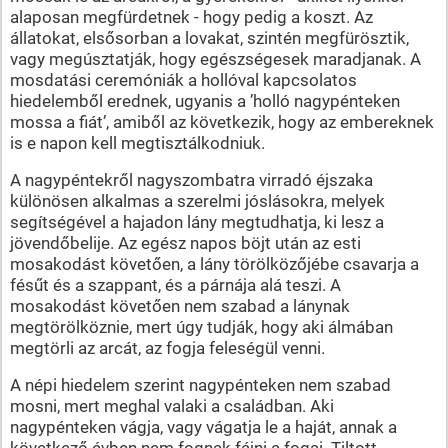
alaposan megfürdetnek - hogy pedig a koszt. Az
állatokat, elsősorban a lovakat, szintén megfürösztik,
vagy megúsztatják, hogy egészségesek maradjanak. A
mosdatási ceremóniák a hollóval kapcsolatos
hiedelemből erednek, ugyanis a ’holló nagypénteken
mossa a fiát’, amiből az következik, hogy az embereknek
is e napon kell megtisztálkodniuk.
A nagypéntekről nagyszombatra virradó éjszaka
különösen alkalmas a szerelmi jóslásokra, melyek
segítségével a hajadon lány megtudhatja, ki lesz a
jövendőbelije. Az egész napos böjt után az esti
mosakodást követően, a lány törölközőjébe csavarja a
fésűt és a szappant, és a párnája alá teszi. A
mosakodást követően nem szabad a lánynak
megtörölköznie, mert úgy tudják, hogy aki álmában
megtörli az arcát, az fogja feleségül venni.
A népi hiedelem szerint nagypénteken nem szabad
mosni, mert meghal valaki a családban. Aki
nagypénteken vágja, vagy vágatja le a haját, annak a
következő évben nem fognak fájni a fogai. Tiltott