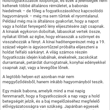
holdfogyatkozások időpontját, és ezek a jelenségek nem
keltenek többé általános rémületet, a babonás
hiedelmek – de főleg a fogyatkozásokhoz kapcsolódó
hagyományok – még ma sem tűntek el nyomtalanul.
Például még ma is általános gyakorlat, hogy a napot
vagy a holdat fenyegető lény elijesztésére zajt csapnak.
A kínaiak egykoron doboltak, lábasokat vertek össze,
nyilakat lőttek az égbe, hogy elriasszák a szörnyet és
visszahozzák a fényt. A kínai haditengerészet még a 19.
század végén is ágyúsortűzzel próbálta elijeszteni a
holdat felfaló sárkányt. A világ számos részén
fogyatkozás idején kiabálnak, énekelnek, zacskókat
durrantanak, petárdát durrogtatnak, konyhai edényekkel
csapnak zajt, vagy a levegőbe lőnek.
A legtöbb helyen ezt azonban már nem
meggyőződésből, hanem inkább hagyományból teszik.
Egy másik babona, amelyik mind a mai napig
fennmaradt, hogy a fogyatkozások a nap vagy a hold
betegségét jelzik, és a baj megelőzéséhez megfelelő
elővigyázatosságra van szükség. Japánban egyesek