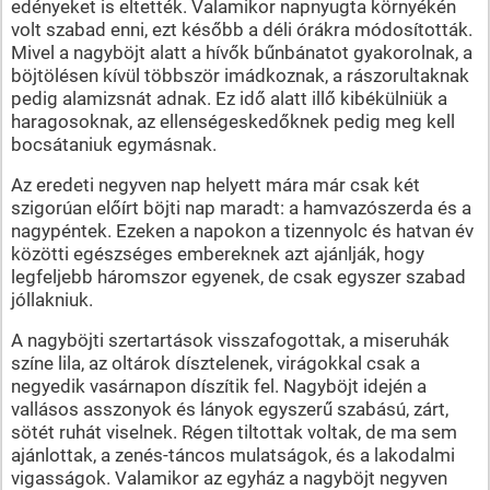
edényeket is eltették. Valamikor napnyugta környékén
volt szabad enni, ezt később a déli órákra módosították.
Mivel a nagyböjt alatt a hívők bűnbánatot gyakorolnak, a
böjtölésen kívül többször imádkoznak, a rászorultaknak
pedig alamizsnát adnak. Ez idő alatt illő kibékülniük a
haragosoknak, az ellenségeskedőknek pedig meg kell
bocsátaniuk egymásnak.
Az eredeti negyven nap helyett mára már csak két
szigorúan előírt böjti nap maradt: a hamvazószerda és a
nagypéntek. Ezeken a napokon a tizennyolc és hatvan év
közötti egészséges embereknek azt ajánlják, hogy
legfeljebb háromszor egyenek, de csak egyszer szabad
jóllakniuk.
A nagyböjti szertartások visszafogottak, a miseruhák
színe lila, az oltárok dísztelenek, virágokkal csak a
negyedik vasárnapon díszítik fel. Nagyböjt idején a
vallásos asszonyok és lányok egyszerű szabású, zárt,
sötét ruhát viselnek. Régen tiltottak voltak, de ma sem
ajánlottak, a zenés-táncos mulatságok, és a lakodalmi
vigasságok. Valamikor az egyház a nagyböjt negyven