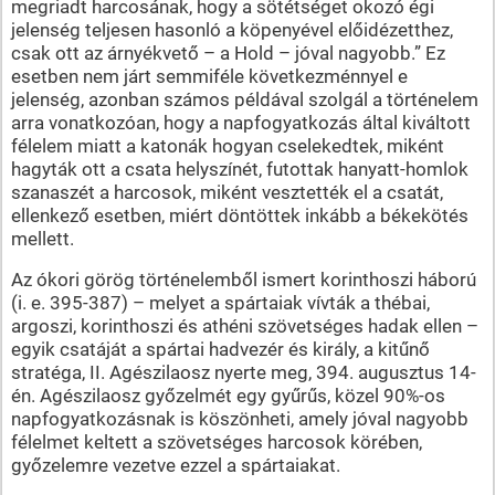
megriadt harcosának, hogy a sötétséget okozó égi
jelenség teljesen hasonló a köpenyével előidézetthez,
csak ott az árnyékvető – a Hold – jóval nagyobb.” Ez
esetben nem járt semmiféle következménnyel e
jelenség, azonban számos példával szolgál a történelem
arra vonatkozóan, hogy a napfogyatkozás által kiváltott
félelem miatt a katonák hogyan cselekedtek, miként
hagyták ott a csata helyszínét, futottak hanyatt-homlok
szanaszét a harcosok, miként vesztették el a csatát,
ellenkező esetben, miért döntöttek inkább a békekötés
mellett.
Az ókori görög történelemből ismert korinthoszi háború
(i. e. 395-387) – melyet a spártaiak vívták a thébai,
argoszi, korinthoszi és athéni szövetséges hadak ellen –
egyik csatáját a spártai hadvezér és király, a kitűnő
stratéga, II. Agészilaosz nyerte meg, 394. augusztus 14-
én. Agészilaosz győzelmét egy gyűrűs, közel 90%-os
napfogyatkozásnak is köszönheti, amely jóval nagyobb
félelmet keltett a szövetséges harcosok körében,
győzelemre vezetve ezzel a spártaiakat.