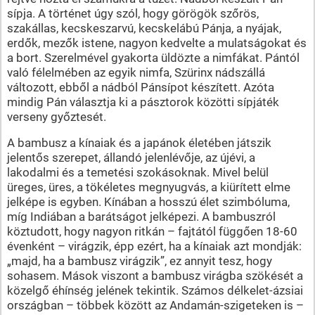
sípja. A történet úgy szól, hogy görögök szőrös,
szakállas, kecskeszarvú, kecskelábú Pánja, a nyájak,
erdők, mezők istene, nagyon kedvelte a mulatságokat és
a bort. Szerelmével gyakorta üldözte a nimfákat. Pántól
való félelmében az egyik nimfa, Szürinx nádszállá
változott, ebből a nádból Pánsípot készített. Azóta
mindig Pán választja ki a pásztorok közötti sípjáték
verseny győztesét.
A bambusz a kínaiak és a japánok életében játszik
jelentős szerepet, állandó jelenlévője, az újévi, a
lakodalmi és a temetési szokásoknak. Mivel belül
üreges, üres, a tökéletes megnyugvás, a kiürített elme
jelképe is egyben. Kínában a hosszú élet szimbóluma,
míg Indiában a barátságot jelképezi. A bambuszról
köztudott, hogy nagyon ritkán – fajtától függően 18-60
évenként – virágzik, épp ezért, ha a kínaiak azt mondják:
„majd, ha a bambusz virágzik”, ez annyit tesz, hogy
sohasem. Mások viszont a bambusz virágba szökését a
közelgő éhínség jelének tekintik. Számos délkelet-ázsiai
országban – többek között az Andamán-szigeteken is –