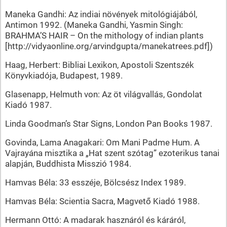
Maneka Gandhi: Az indiai növények mitológiájából,
Antimon 1992. (Maneka Gandhi, Yasmin Singh:
BRAHMA’S HAIR – On the mithology of indian plants
[http://vidyaonline.org/arvindgupta/manekatrees.pdf])
Haag, Herbert: Bibliai Lexikon, Apostoli Szentszék
Könyvkiadója, Budapest, 1989.
Glasenapp, Helmuth von: Az öt világvallás, Gondolat
Kiadó 1987.
Linda Goodman’s Star Signs, London Pan Books 1987.
Govinda, Lama Anagakari: Om Mani Padme Hum. A
Vajrayána misztika a „Hat szent szótag” ezoterikus tanai
alapján, Buddhista Misszió 1984.
Hamvas Béla: 33 esszéje, Bölcsész Index 1989.
Hamvas Béla: Scientia Sacra, Magvető Kiadó 1988.
Hermann Ottó: A madarak hasznáról és káráról,