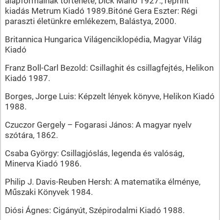
alapformáinak története, Dick Manó 1927., reprint
kiadás Metrum Kiadó 1989.Bitóné Gera Eszter: Régi
paraszti életünkre emlékezem, Balástya, 2000.
Britannica Hungarica Világenciklopédia, Magyar Világ
Kiadó
Franz Boll-Carl Bezold: Csillaghit és csillagfejtés, Helikon
Kiadó 1987.
Borges, Jorge Luis: Képzelt lények könyve, Helikon Kiadó
1988.
Czuczor Gergely – Fogarasi János: A magyar nyelv
szótára, 1862.
Csaba György: Csillagjóslás, legenda és valóság,
Minerva Kiadó 1986.
Philip J. Davis-Reuben Hersh: A matematika élménye,
Műszaki Könyvek 1984.
Diósi Ágnes: Cigányút, Szépirodalmi Kiadó 1988.