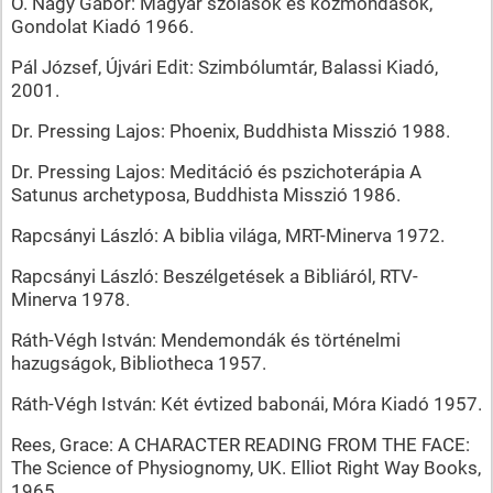
O. Nagy Gábor: Magyar szólások és közmondások,
Gondolat Kiadó 1966.
Pál József, Újvári Edit: Szimbólumtár, Balassi Kiadó,
2001.
Dr. Pressing Lajos: Phoenix, Buddhista Misszió 1988.
Dr. Pressing Lajos: Meditáció és pszichoterápia A
Satunus archetyposa, Buddhista Misszió 1986.
Rapcsányi László: A biblia világa, MRT-Minerva 1972.
Rapcsányi László: Beszélgetések a Bibliáról, RTV-
Minerva 1978.
Ráth-Végh István: Mendemondák és történelmi
hazugságok, Bibliotheca 1957.
Ráth-Végh István: Két évtized babonái, Móra Kiadó 1957.
Rees, Grace: A CHARACTER READING FROM THE FACE:
The Science of Physiognomy, UK. Elliot Right Way Books,
1965.