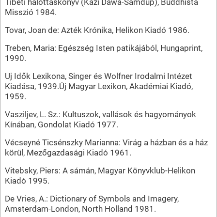
Tibeti halottaskönyv (Kazi Dawa-Samdup), Buddhista
Misszió 1984.
Tovar, Joan de: Azték Krónika, Helikon Kiadó 1986.
Treben, Maria: Egészség Isten patikájából, Hungaprint,
1990.
Uj Idők Lexikona, Singer és Wolfner Irodalmi Intézet
Kiadása, 1939.Új Magyar Lexikon, Akadémiai Kiadó,
1959.
Vasziljev, L. Sz.: Kultuszok, vallások és hagyományok
Kínában, Gondolat Kiadó 1977.
Vécseyné Ticsénszky Marianna: Virág a házban és a ház
körül, Mezőgazdasági Kiadó 1961.
Vitebsky, Piers: A sámán, Magyar Könyvklub-Helikon
Kiadó 1995.
De Vries, A.: Dictionary of Symbols and Imagery,
Amsterdam-London, North Holland 1981.