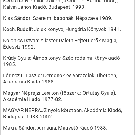
Keresztény bibliai lexikon (szerk.: Dr. Bartha Tibor),
Kálvin János Kiadó, Budapest, 1993.
Kiss Sándor: Szerelmi babonák, Népszava 1989.
Koch, Rudolf: Jelek könyve, Hungária Könyvek 1941.
Kolonics István: Yliaster Daleth Rejtett erők Mágia,
Édesvíz 1992.
Krúdy Gyula: Álmoskönyv, Szépirodalmi Könyvkiadó
1985.
Lőrincz L. László: Démonok és varázslók Tibetben,
Akadémia Kiadó 1988.
Magyar Néprajzi Lexikon (főszerk.: Ortutay Gyula),
Akadémia Kiadó 1977-82.
MAGYAR NÉPRAJZ nyolc kötetben, Akadémia Kiadó,
Budapest 1988-2002.
Makra Sándor: A mágia, Magvető Kiadó 1988.