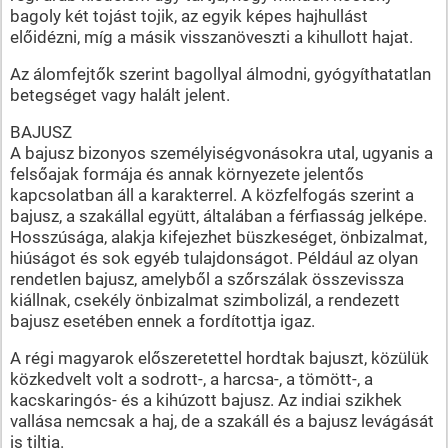
bagoly két tojást tojik, az egyik képes hajhullást
előidézni, míg a másik visszanöveszti a kihullott hajat.
Az álomfejtők szerint bagollyal álmodni, gyógyíthatatlan
betegséget vagy halált jelent.
BAJUSZ
A bajusz bizonyos személyiségvonásokra utal, ugyanis a
felsőajak formája és annak környezete jelentős
kapcsolatban áll a karakterrel. A közfelfogás szerint a
bajusz, a szakállal együtt, általában a férfiasság jelképe.
Hosszúsága, alakja kifejezhet büszkeséget, önbizalmat,
hiúságot és sok egyéb tulajdonságot. Például az olyan
rendetlen bajusz, amelyből a szőrszálak összevissza
kiállnak, csekély önbizalmat szimbolizál, a rendezett
bajusz esetében ennek a fordítottja igaz.
A régi magyarok előszeretettel hordtak bajuszt, közülük
közkedvelt volt a sodrott-, a harcsa-, a tömött-, a
kacskaringós- és a kihúzott bajusz. Az indiai szikhek
vallása nemcsak a haj, de a szakáll és a bajusz levágását
is tiltja.