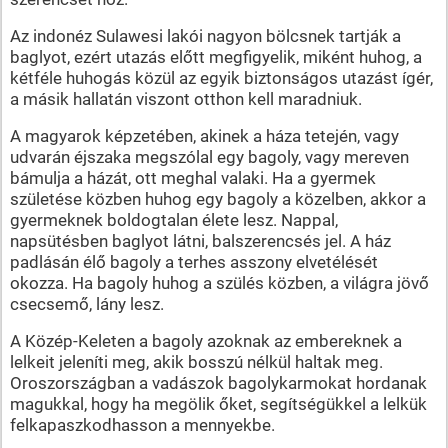
Az indonéz Sulawesi lakói nagyon bölcsnek tartják a
baglyot, ezért utazás előtt megfigyelik, miként huhog, a
kétféle huhogás közül az egyik biztonságos utazást ígér,
a másik hallatán viszont otthon kell maradniuk.
A magyarok képzetében, akinek a háza tetején, vagy
udvarán éjszaka megszólal egy bagoly, vagy mereven
bámulja a házát, ott meghal valaki. Ha a gyermek
születése közben huhog egy bagoly a közelben, akkor a
gyermeknek boldogtalan élete lesz. Nappal,
napsütésben baglyot látni, balszerencsés jel. A ház
padlásán élő bagoly a terhes asszony elvetélését
okozza. Ha bagoly huhog a szülés közben, a világra jövő
csecsemő, lány lesz.
A Közép-Keleten a bagoly azoknak az embereknek a
lelkeit jeleníti meg, akik bosszú nélkül haltak meg.
Oroszországban a vadászok bagolykarmokat hordanak
magukkal, hogy ha megölik őket, segítségükkel a lelkük
felkapaszkodhasson a mennyekbe.