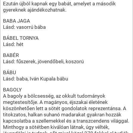
Ezután újból kapnak egy babát, amelyet a második
gyereknek ajándékozhatnak.
BABA JAGA
Lásd: vasorrú bába
BÁBEL TORNYA
Lásd: hét
BABÉR
Lásd: fűszerek, jövendőbeli, koszorú
BÁBU
Lásd: baba, Iván Kupala bábu
BAGOLY
A bagoly a bölcsesség, az okkult tudományok
megtestesítője. A magányos, éjszakai életének
köszönhetően lett a sötét gondolatok reprezentánsa. A
titokzatos, halkan suhanó madarakat gyakran hozzák
kapcsolatba a szellemekkel és a transzcendens világgal.
Minthogy a sötétben kiválóan látnak, úgy vélték,