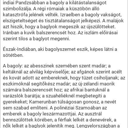
indiai Pandzsábban a bagoly a kilátástalanságot
szimbolizálja. A régi rómaiak a küszöbön álló
katasztrófa jelének vélték. Izraelben a bagoly vakságot,
elszigeteltséget és tisztátalanságot jelképezi. A malájok
azt hiszik, hogy a baglyok megeszik az újszülötteket.
Iránban a kuvik balszerencsét hoz. Az iszlám előírásai
szerint tilos a baglyot megenni.
Észak-Indiában, aki bagolyszemet eszik, képes látni a
sötétben.
A bagoly: az abesszinek szemében szent madár; a
keltáknál az alvilág képviselője; az afgánok szerint acélt
és kovát adott az embereknek, hogy tüzet csiholjanak; az
eszkimóknál segítőkész madár; az új-zélandi maorik
számára balszerencsét hoz; az afrikai bantuknál a
varázslók barátja; a szuahéliéknél megbetegíti a
gyerekeket; Kamerunban túlságosan gonosz, a nevét
sem szabad említeni. A polinéziai Szamoában az
emberek a bagoly leszármazottjai. Az ausztrál
bennszülöttek körében, a férfiak lelkét a denevérek, a
nők lelkét a baglyok jelenítik meg. Lengyelországban a