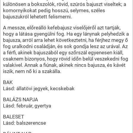
különösen a bokszolók, rövid, szúrós bajuszt viseltek; a
komornyikokat pedig hosszú, selymes, széles
bajuszukról lehetett felismerni.
A messze, előreálló kefebajusz viselőjéről azt tartják,
hogy a látása gyengülni fog. Ha egy lánynak pelyhedzik a
bajusza, arról arra lehet következtetni, ha férjhez megy ő
fog uralkodni családján, és sok gondja lesz az urával. Az
a férfi, akinek bajuszából egy szőrszál egyenesen kiáll,
csaknem bizonyos, hogy rövid időn belül veszekedni fog
valakivel. Annak a fiúnak, akinek nincs bajusza, és kávét
iszik, nem nő ki a szakálla.
BAK
Lásd: állatövi jegyek, kecskebak
BALÁZS NAPJA
Lásd: február, gyertya
BALESET
Lásd: balszerencse