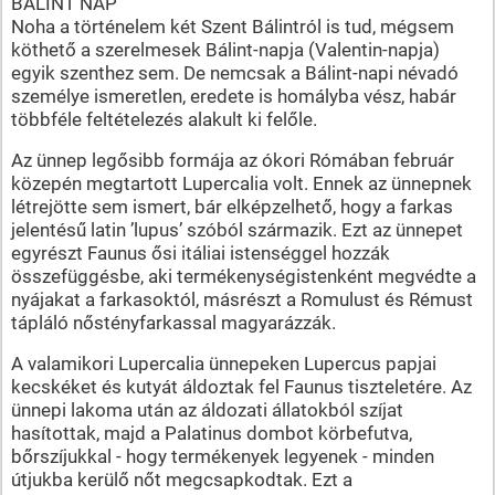
BÁLINT NAP
Noha a történelem két Szent Bálintról is tud, mégsem
köthető a szerelmesek Bálint-napja (Valentin-napja)
egyik szenthez sem. De nemcsak a Bálint-napi névadó
személye ismeretlen, eredete is homályba vész, habár
többféle feltételezés alakult ki felőle.
Az ünnep legősibb formája az ókori Rómában február
közepén megtartott Lupercalia volt. Ennek az ünnepnek
létrejötte sem ismert, bár elképzelhető, hogy a farkas
jelentésű latin ’lupus’ szóból származik. Ezt az ünnepet
egyrészt Faunus ősi itáliai istenséggel hozzák
összefüggésbe, aki termékenységistenként megvédte a
nyájakat a farkasoktól, másrészt a Romulust és Rémust
tápláló nőstényfarkassal magyarázzák.
A valamikori Lupercalia ünnepeken Lupercus papjai
kecskéket és kutyát áldoztak fel Faunus tiszteletére. Az
ünnepi lakoma után az áldozati állatokból szíjat
hasítottak, majd a Palatinus dombot körbefutva,
bőrszíjukkal - hogy termékenyek legyenek - minden
útjukba kerülő nőt megcsapkodtak. Ezt a