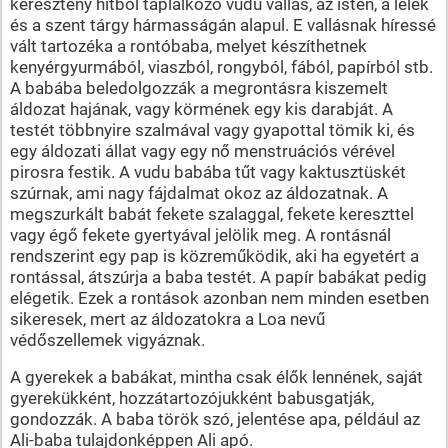
keresztény hitből táplálkozó vudu vallás, az isten, a lélek
és a szent tárgy hármasságán alapul. E vallásnak híressé
vált tartozéka a rontóbaba, melyet készíthetnek
kenyérgyurmából, viaszból, rongyból, fából, papírból stb.
A babába beledolgozzák a megrontásra kiszemelt
áldozat hajának, vagy körmének egy kis darabját. A
testét többnyire szalmával vagy gyapottal tömik ki, és
egy áldozati állat vagy egy nő menstruációs vérével
pirosra festik. A vudu babába tűt vagy kaktusztüskét
szúrnak, ami nagy fájdalmat okoz az áldozatnak. A
megszurkált babát fekete szalaggal, fekete kereszttel
vagy égő fekete gyertyával jelölik meg. A rontásnál
rendszerint egy pap is közreműködik, aki ha egyetért a
rontással, átszúrja a baba testét. A papír babákat pedig
elégetik. Ezek a rontások azonban nem minden esetben
sikeresek, mert az áldozatokra a Loa nevű
védőszellemek vigyáznak.
A gyerekek a babákat, mintha csak élők lennének, saját
gyerekükként, hozzátartozójukként babusgatják,
gondozzák. A baba török szó, jelentése apa, például az
Ali-baba tulajdonképpen Ali apó.