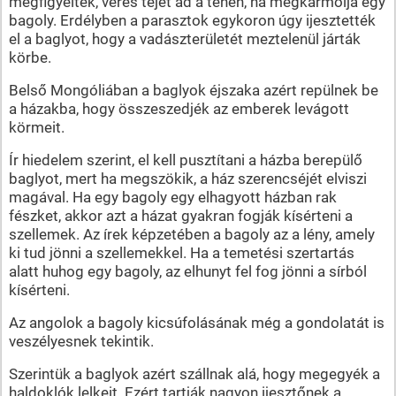
megfigyelték, véres tejet ad a tehén, ha megkarmolja egy
bagoly. Erdélyben a parasztok egykoron úgy ijesztették
el a baglyot, hogy a vadászterületét meztelenül járták
körbe.
Belső Mongóliában a baglyok éjszaka azért repülnek be
a házakba, hogy összeszedjék az emberek levágott
körmeit.
Ír hiedelem szerint, el kell pusztítani a házba berepülő
baglyot, mert ha megszökik, a ház szerencséjét elviszi
magával. Ha egy bagoly egy elhagyott házban rak
fészket, akkor azt a házat gyakran fogják kísérteni a
szellemek. Az írek képzetében a bagoly az a lény, amely
ki tud jönni a szellemekkel. Ha a temetési szertartás
alatt huhog egy bagoly, az elhunyt fel fog jönni a sírból
kísérteni.
Az angolok a bagoly kicsúfolásának még a gondolatát is
veszélyesnek tekintik.
Szerintük a baglyok azért szállnak alá, hogy megegyék a
haldoklók lelkeit. Ezért tartják nagyon ijesztőnek a