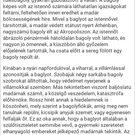
képes volt az istennő számára láthatatlan igazságokat
feltárni, feltehetően innen eredhet a madár
bölcsességének híre. Mivel a baglyot az istennővel
társították, a madár védett státust nyert Athénban,
nagyszámú bagoly élt az Akropoliszon. Az istennőt
ábrázoló pénzérmék hátoldalán bagoly volt látható, és
nagyon jó ómennek, a küszöbön álló győzelem
előjelének tartották, ha csata előtt a sereg fölött egy
bagoly repült át.
Kínában a nyári napfordulóval, a viharral, a villámlással
azonosítják a baglyot. Szobájuk négy sarkába bagoly
szobrokat állítottak, hogy védelmet nyerjenek a
villámokkal szemben. Más tekintetben viszont baljóslatú
madárnak számít, a közelgő veszedelem, katasztrófa
előhírnöke. Rossz hírét annak a hiedelemnek is
köszönheti, mely szerint a bagolyfiókák, amíg meg nem
tanulnak repülni, kicsípik anyjuk szemét, vagy egyenesen
felfalják őt. Ez az oka annak, hogy a baglyot általában a
szülőtiszteletet semmibe vevő, a gyermeki szeretetet
elhanyagoló embereket jelképező madárnak tekintik. Az