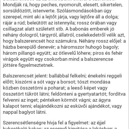
Mondják rá, hogy peches, nyomorult, elesett, sikertelen,
sorsüldözött, istenverte. Szólásmondásokban úgy
szerepel, mint aki a lejtőt járja, vagy lejtőre áll a dolga;
rájár a rúd; beleütött az istennyila; rossz órában vagy
csillagzat alatt született stb. A babonás emberek jó
néhány dologról, tárgyról, állatról, cselekedetről vélik azt,
hogy balszerencsét hoz számukra. Néhány rossz előjel: a
házba berepülő denevér; a háromszor huhogó bagoly;
három pillangó együtt; az ötlevelű lóhere; piros és fehér
virágok együtt egy csokorban mind a balszerencse
jöttére figyelmeztetnek.
Balszerencsét jelent: ballábbal felkelni; énekelni reggeli
előtt; kiszórni a sót vagy a borsot; tószt mondása
közben összetörni a poharat; a leeső képet vagy
összetört tükröt látni; feldönteni a gyertyatartót; fordítva
felvenni az inget; pénteken körmöt vágni; az ágyra
kalapot tenni; elajándékozni az esküvői ajándékot, vagy
nappal baglyot látni.
Szerencsétlenségre hívja fel a figyelmet: az éjjel
kukorékoló kakas; az esernyő kinyitása a lakásban; a