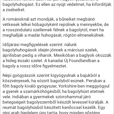
bagolyhuhogást. Ez ellen az nyújt védelmet, ha kifordítják
a zsebeiket.
A románoknál azt mondják, a bűneiket megbánó
vétkesek lelkei hóbagolyként repülnek a mennyekbe, de
a rosszindulatú szellemek félnek a bagolytól, mert ha
meghallják a madár huhogását, rögtön elmenekülnek.
Időjárási megfigyelések szerint: nálunk
bagolyhuhogások idején jönnek a márciusi szelek,
áprilisban pedig a viharok. Mexikóban a baglyok okozzák
a hideg északi szelet. A kanadai Új Foundlandban a
bagoly a rossz időre figyelmeztet.
Népi gyógyászok szerint kigyógyulnak a bajukból a
köszvényesek, ha sózott bagolyból esznek. Peruban a
főtt bagoly kiváló gyógyszer, Yorkshire-ben meggyógyul
a gyerek a szamárköhögésből, ha bagolyhúst etetnek
vele. Indiában a gyermekek szívrohammal járó
betegségeit bagolyszemből készült levessel kúrálják. A
reumát bagolyhúsból készített kenőccsel kezelik. Egy
régi arab hiedelem úgy tartja, hogy minden nőstény