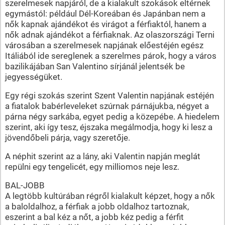
szerelmesek napjáról, de a kialakult szokások eltérnek
egymástól: például Dél-Koreában és Japánban nem a
nők kapnak ajándékot és virágot a férfiaktól, hanem a
nők adnak ajándékot a férfiaknak. Az olaszországi Terni
városában a szerelmesek napjának előestéjén egész
Itáliából ide sereglenek a szerelmes párok, hogy a város
bazilikájában San Valentino sírjánál jelentsék be
jegyességüket.
Egy régi szokás szerint Szent Valentin napjának estéjén
a fiatalok babérleveleket szúrnak párnájukba, négyet a
párna négy sarkába, egyet pedig a közepébe. A hiedelem
szerint, aki így tesz, éjszaka megálmodja, hogy ki lesz a
jövendőbeli párja, vagy szeretője.
A néphit szerint az a lány, aki Valentin napján meglát
repülni egy tengelicét, egy milliomos neje lesz.
BAL-JOBB
A legtöbb kultúrában régről kialakult képzet, hogy a nők
a baloldalhoz, a férfiak a jobb oldalhoz tartoznak,
eszerint a bal kéz a nőt, a jobb kéz pedig a férfit