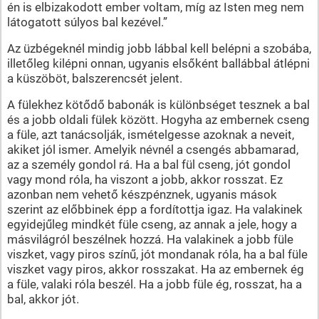
én is elbizakodott ember voltam, míg az Isten meg nem
látogatott súlyos bal kezével.”
Az üzbégeknél mindig jobb lábbal kell belépni a szobába,
illetőleg kilépni onnan, ugyanis elsőként ballábbal átlépni
a küszöböt, balszerencsét jelent.
A fülekhez kötődő babonák is különbséget tesznek a bal
és a jobb oldali fülek között. Hogyha az embernek cseng
a füle, azt tanácsolják, ismételgesse azoknak a neveit,
akiket jól ismer. Amelyik névnél a csengés abbamarad,
az a személy gondol rá. Ha a bal fül cseng, jót gondol
vagy mond róla, ha viszont a jobb, akkor rosszat. Ez
azonban nem vehető készpénznek, ugyanis mások
szerint az előbbinek épp a fordítottja igaz. Ha valakinek
egyidejűleg mindkét füle cseng, az annak a jele, hogy a
másvilágról beszélnek hozzá. Ha valakinek a jobb füle
viszket, vagy piros színű, jót mondanak róla, ha a bal füle
viszket vagy piros, akkor rosszakat. Ha az embernek ég
a füle, valaki róla beszél. Ha a jobb füle ég, rosszat, ha a
bal, akkor jót.