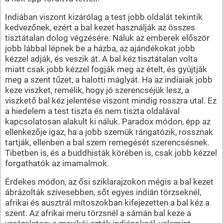
Indiában viszont kizárólag a test jobb oldalát tekintik
kedvezőnek, ezért a bal kezet használják az összes
tisztátalan dolog végzésére. Náluk az emberek először
jobb lábbal lépnek be a házba, az ajándékokat jobb
kézzel adják, és veszik át. A bal kéz tisztátalan volta
miatt csak jobb kézzel fogják meg az ételt, és gyújtják
meg a szent tűzet, a halotti máglyát. Ha az indiaiak jobb
keze viszket, remélik, hogy jó szerencséjük lesz, a
viszkető bal kéz jelentése viszont mindig rosszra utal. Ez
a hiedelem a test tiszta és nem tiszta oldalával
kapcsolatosan alakult ki náluk. Paradox módon, épp az
ellenkezője igaz, ha a jobb szemük rángatózik, rossznak
tartják, ellenben a bal szem remegését szerencsésnek.
Tibetben is, és a buddhisták körében is, csak jobb kézzel
forgathatók az imamalmok.
Érdekes módon, az ősi sziklarajzokon mégis a bal kezet
ábrázolták szívesebben, sőt egyes indián törzseknél,
afrikai és ausztrál mítoszokban kifejezetten a bal kéz a
szent. Az afrikai meru törzsnél a sámán bal keze a