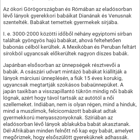
Az ókori Görögországban és Rómában az eladósorban
lévő lányok gyerekkori babáikat Dianának és Venusnak
szentelték. Babákat temettek gyermekek sírjába.
I. e. 3000-2000 közötti időből néhány egyiptomi sírban
találtak gyöngyös hajú babákat, ahová feltehetően
babonás célból kerültek. A Mexikóban és Peruban feltárt
sírokból ugyancsak előkerültek nagyon díszes babák.
Japánban elsősorban az ünnepségek résztvevői a
babák. A császári udvart mintázó babákat kiállítják a
lányok márciusi ünneplésén, a fiúk 15 éves korukig,
ugyancsak megtartják szokásos babaünnepüket. A
japán taxikban a visszapillantó tükrön mindig női babák
lógnak, azért hogy távol tartsák az autótól a női
szellemeket. Indiában, nem is olyan régen, mind a hinduk,
mind a muszlimok, felcicomázott babákat adtak
gyermekkorú menyasszonyoknak. Szíriában az
eladósorban lévő lányok ablakukba babát akasztanak.
Dél-Afrikában minden felnőtt nő kap egy babát, amelyet
megőriznek, hogy elsőszülött gyereküknek adhassák.