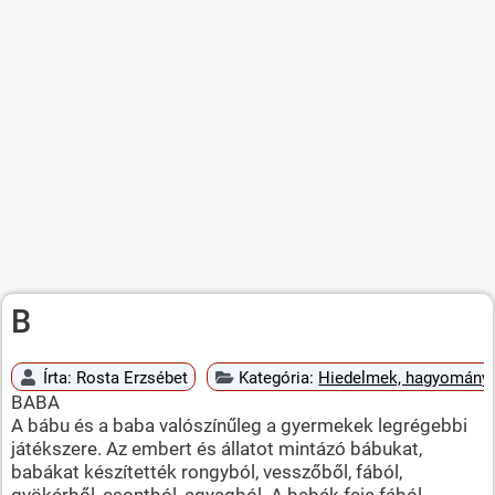
B
Írta:
Rosta Erzsébet
Kategória:
Hiedelmek, hagyományok
BABA
A bábu és a baba valószínűleg a gyermekek legrégebbi
játékszere. Az embert és állatot mintázó bábukat,
babákat készítették rongyból, vesszőből, fából,
gyökérből, csontból, agyagból. A babák feje fából,