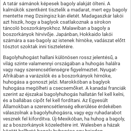
A tatár sámánok képesek bagoly alakját ölteni. A
kalmükök szentként tisztelik a madarat, mert egy bagoly
mentette meg Dzsingisz kán életét. Madagaszkár lakói
azt hiszik, hogy a baglyok csatlakoznak a sírokon
táncoló boszorkányokhoz. Malawiban a bagoly a
boszorkányok hírvivője. Japánban, Hokkaido lakói
számára a sas-bagoly az istenek hírnöke, vadászat előtt
tósztot szoktak inni tiszteletére.
Bagolyhuhogást hallani különösen rossz jelentésű, a
világ szinte valamennyi országában a huhogás halálra
vagy nagy szerencsétlenségre figyelmeztet. Nyugat-
Afrikában a varázslók és a boszorkányok hírnöke,
huhogása a gonoszt jelzi. Marokkóban a baglyok
huhogása megölheti a csecsemőket. A kanadai franciák
szerint az éjszakai bagolyhuhogás hallatán fel kell kelni,
és a ballábas cipőt fel kell fordítani. Az Egyesült
Államokban a szerencsétlenség elkerülése érdekében
válaszolnak a bagolyhuhogásra, vagy egy ruhadarabot
vesznek fel kifordítva. Új-Mexikóban, ha huhog a bagoly,
az a boszorkányok közeledtére int. Walesben a házak
között hallható bagoly huhogása egy hajadon