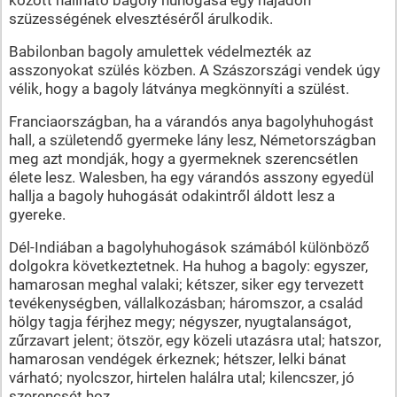
szüzességének elvesztéséről árulkodik.
Babilonban bagoly amulettek védelmezték az
asszonyokat szülés közben. A Szászországi vendek úgy
vélik, hogy a bagoly látványa megkönnyíti a szülést.
Franciaországban, ha a várandós anya bagolyhuhogást
hall, a születendő gyermeke lány lesz, Németországban
meg azt mondják, hogy a gyermeknek szerencsétlen
élete lesz. Walesben, ha egy várandós asszony egyedül
hallja a bagoly huhogását odakintről áldott lesz a
gyereke.
Dél-Indiában a bagolyhuhogások számából különböző
dolgokra következtetnek. Ha huhog a bagoly: egyszer,
hamarosan meghal valaki; kétszer, siker egy tervezett
tevékenységben, vállalkozásban; háromszor, a család
hölgy tagja férjhez megy; négyszer, nyugtalanságot,
zűrzavart jelent; ötször, egy közeli utazásra utal; hatszor,
hamarosan vendégek érkeznek; hétszer, lelki bánat
várható; nyolcszor, hirtelen halálra utal; kilencszer, jó
szerencsét hoz.