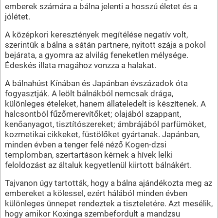
emberek számára a bálna jelenti a hosszú életet és a
jólétet.
A középkori keresztények megítélése negatív volt,
szerintük a bálna a sátán partnere, nyitott szája a pokol
bejárata, a gyomra az alvilág feneketlen mélysége.
Édeskés illata magához vonzza a halakat.
A bálnahúst Kínában és Japánban évszázadok óta
fogyasztják. A leölt bálnákból nemcsak drága,
különleges ételeket, hanem állateledelt is készítenek. A
halcsontból fűzőmerevítőket; olajából szappant,
kenőanyagot, tisztítószereket; ámbrájából parfümöket,
kozmetikai cikkeket, füstölőket gyártanak. Japánban,
minden évben a tenger felé néző Kogen-dzsi
templomban, szertartáson kérnek a hívek lelki
feloldozást az általuk kegyetlenül kiirtott bálnákért.
Tajvanon úgy tartották, hogy a bálna ajándékozta meg az
embereket a kölessel, ezért hálából minden évben
különleges ünnepet rendeztek a tiszteletére. Azt mesélik,
hogy amikor Koxinga szembefordult a mandzsu