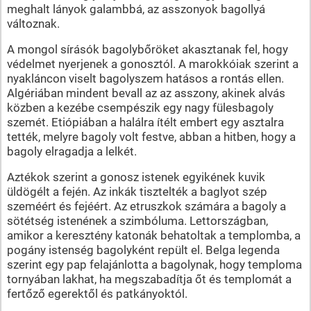
meghalt lányok galambbá, az asszonyok bagollyá
változnak.
A mongol sírásók bagolybőröket akasztanak fel, hogy
védelmet nyerjenek a gonosztól. A marokkóiak szerint a
nyakláncon viselt bagolyszem hatásos a rontás ellen.
Algériában mindent bevall az az asszony, akinek alvás
közben a kezébe csempészik egy nagy fülesbagoly
szemét. Etiópiában a halálra ítélt embert egy asztalra
tették, melyre bagoly volt festve, abban a hitben, hogy a
bagoly elragadja a lelkét.
Aztékok szerint a gonosz istenek egyikének kuvik
üldögélt a fején. Az inkák tisztelték a baglyot szép
szeméért és fejéért. Az etruszkok számára a bagoly a
sötétség istenének a szimbóluma. Lettországban,
amikor a keresztény katonák behatoltak a templomba, a
pogány istenség bagolyként repült el. Belga legenda
szerint egy pap felajánlotta a bagolynak, hogy temploma
tornyában lakhat, ha megszabadítja őt és templomát a
fertőző egerektől és patkányoktól.