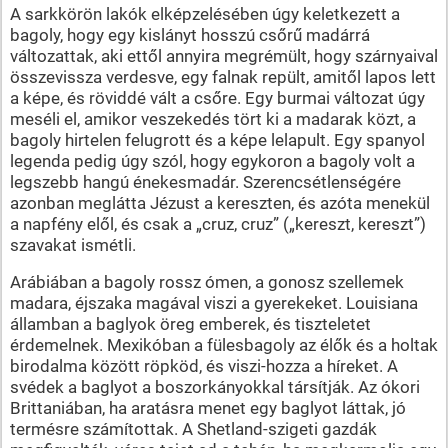
A sarkkörön lakók elképzelésében úgy keletkezett a
bagoly, hogy egy kislányt hosszú csőrű madárrá
változattak, aki ettől annyira megrémült, hogy szárnyaival
összevissza verdesve, egy falnak repült, amitől lapos lett
a képe, és röviddé vált a csőre. Egy burmai változat úgy
meséli el, amikor veszekedés tört ki a madarak közt, a
bagoly hirtelen felugrott és a képe lelapult. Egy spanyol
legenda pedig úgy szól, hogy egykoron a bagoly volt a
legszebb hangú énekesmadár. Szerencsétlenségére
azonban meglátta Jézust a kereszten, és azóta menekül
a napfény elől, és csak a „cruz, cruz” („kereszt, kereszt”)
szavakat ismétli.
Arábiában a bagoly rossz ómen, a gonosz szellemek
madara, éjszaka magával viszi a gyerekeket. Louisiana
államban a baglyok öreg emberek, és tiszteletet
érdemelnek. Mexikóban a fülesbagoly az élők és a holtak
birodalma között röpköd, és viszi-hozza a híreket. A
svédek a baglyot a boszorkányokkal társítják. Az ókori
Brittaniában, ha aratásra menet egy baglyot láttak, jó
termésre számítottak. A Shetland-szigeti gazdák