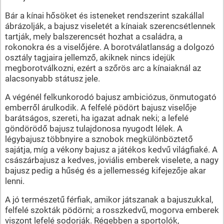
Bár a kínai hősöket és isteneket rendszerint szakállal
ábrázolják, a bajusz viseletét a kínaiak szerencsétlennek
tartják, mely balszerencsét hozhat a családra, a
rokonokra és a viselőjére. A borotválatlanság a dolgozó
osztály tagjaira jellemző, akiknek nincs idejük
megborotválkozni, ezért a szőrös arc a kínaiaknál az
alacsonyabb státusz jele.
A végénél felkunkorodó bajusz ambiciózus, önmutogató
emberről árulkodik. A felfelé pödört bajusz viselője
barátságos, szereti, ha igazat adnak neki; a lefelé
göndörödő bajusz tulajdonosa nyugodt lélek. A
légybajusz többnyire a sznobok megkülönböztető
sajátja, míg a vékony bajusz a játékos kedvű világfiaké. A
császárbajusz a kedves, joviális emberek viselete, a nagy
bajusz pedig a hűség és a jellemesség kifejezője akar
lenni.
A jó természetű férfiak, amikor játszanak a bajuszukkal,
felfelé szokták pödörni; a rosszkedvű, mogorva emberek
viszont lefelé sodorják. Régebben a sportolók,