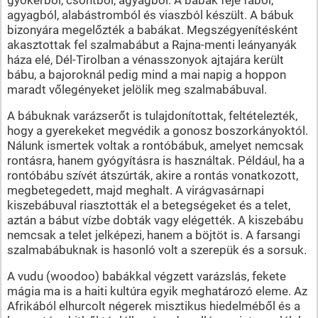
agyagból, alabástromból és viaszból készült. A bábuk
bizonyára megelőzték a babákat. Megszégyenítésként
akasztottak fel szalmabábut a Rajna-menti leányanyák
háza elé, Dél-Tirolban a vénasszonyok ajtajára került
bábu, a bajoroknál pedig mind a mai napig a hoppon
maradt vőlegényeket jelölik meg szalmabábuval.
A bábuknak varázserőt is tulajdonítottak, feltételezték,
hogy a gyerekeket megvédik a gonosz boszorkányoktól.
Nálunk ismertek voltak a rontóbábuk, amelyet nemcsak
rontásra, hanem gyógyításra is használtak. Például, ha a
rontóbábu szívét átszúrták, akire a rontás vonatkozott,
megbetegedett, majd meghalt. A virágvasárnapi
kiszebábuval riasztották el a betegségeket és a telet,
aztán a bábut vízbe dobták vagy elégették. A kiszebábu
nemcsak a telet jelképezi, hanem a böjtöt is. A farsangi
szalmabábuknak is hasonló volt a szerepük és a sorsuk.
A vudu (woodoo) babákkal végzett varázslás, fekete
mágia ma is a haiti kultúra egyik meghatározó eleme. Az
Afrikából elhurcolt négerek misztikus hiedelméből és a