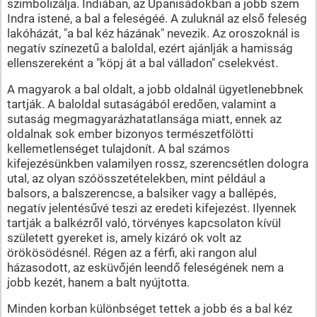
szimbolizálja. Indiában, az Upanisádokban a jobb szem
Indra istené, a bal a feleségéé. A zuluknál az első feleség
lakóházát, "a bal kéz házának" nevezik. Az oroszoknál is
negatív színezetű a baloldal, ezért ajánlják a hamisság
ellenszereként a "köpj át a bal válladon" cselekvést.
A magyarok a bal oldalt, a jobb oldalnál ügyetlenebbnek
tartják. A baloldal sutaságából eredően, valamint a
sutaság megmagyarázhatatlansága miatt, ennek az
oldalnak sok ember bizonyos természetfölötti
kellemetlenséget tulajdonít. A bal számos
kifejezésünkben valamilyen rossz, szerencsétlen dologra
utal, az olyan szóösszetételekben, mint például a
balsors, a balszerencse, a balsiker vagy a ballépés,
negatív jelentésűvé teszi az eredeti kifejezést. Ilyennek
tartják a balkézről való, törvényes kapcsolaton kívül
született gyereket is, amely kizáró ok volt az
örökösödésnél. Régen az a férfi, aki rangon alul
házasodott, az esküvőjén leendő feleségének nem a
jobb kezét, hanem a balt nyújtotta.
Minden korban különbséget tettek a jobb és a bal kéz