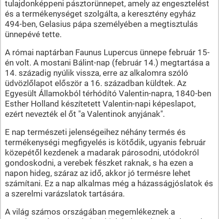
tulajdonképpeni pásztorünnepet, amely az engesztelést
és a termékenységet szolgálta, a keresztény egyház
494-ben, Gelasius pápa személyében a megtisztulás
ünnepévé tette.
A római naptárban Faunus Lupercus ünnepe február 15-
én volt. A mostani Bálint-nap (február 14.) megtartása a
14. századig nyúlik vissza, erre az alkalomra szóló
üdvözlőlapot először a 16. században küldtek. Az
Egyesült Államokból térhódító Valentin-napra, 1840-ben
Esther Holland készítetett Valentin-napi képeslapot,
ezért nevezték el őt "a Valentinok anyjának".
E nap természeti jelenségeihez néhány termés és
termékenységi megfigyelés is kötődik, ugyanis február
közepétől kezdenek a madarak párosodni, utódokról
gondoskodni, a verebek fészket raknak, s ha ezen a
napon hideg, száraz az idő, akkor jó termésre lehet
számítani. Ez a nap alkalmas még a házasságjóslatok és
a szerelmi varázslatok tartására.
A világ számos országában megemlékeznek a