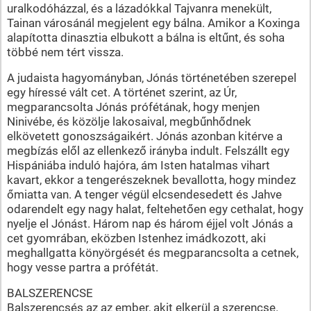
uralkodóházzal, és a lázadókkal Tajvanra menekült,
Tainan városánál megjelent egy bálna. Amikor a Koxinga
alapította dinasztia elbukott a bálna is eltűnt, és soha
többé nem tért vissza.
A judaista hagyományban, Jónás történetében szerepel
egy híressé vált cet. A történet szerint, az Úr,
megparancsolta Jónás prófétának, hogy menjen
Ninivébe, és közölje lakosaival, megbűnhődnek
elkövetett gonoszságaikért. Jónás azonban kitérve a
megbízás elől az ellenkező irányba indult. Felszállt egy
Hispániába induló hajóra, ám Isten hatalmas vihart
kavart, ekkor a tengerészeknek bevallotta, hogy mindez
őmiatta van. A tenger végül elcsendesedett és Jahve
odarendelt egy nagy halat, feltehetően egy cethalat, hogy
nyelje el Jónást. Három nap és három éjjel volt Jónás a
cet gyomrában, eközben Istenhez imádkozott, aki
meghallgatta könyörgését és megparancsolta a cetnek,
hogy vesse partra a prófétát.
BALSZERENCSE
Balszerencsés az az ember, akit elkerül a szerencse.