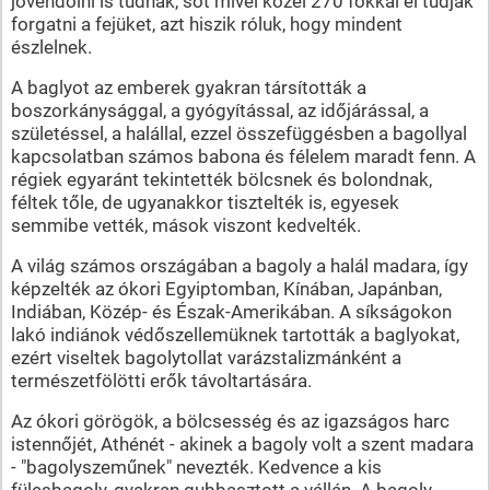
jövendölni is tudnak, sőt mivel közel 270 fokkal el tudják
forgatni a fejüket, azt hiszik róluk, hogy mindent
észlelnek.
A baglyot az emberek gyakran társították a
boszorkánysággal, a gyógyítással, az időjárással, a
születéssel, a halállal, ezzel összefüggésben a bagollyal
kapcsolatban számos babona és félelem maradt fenn. A
régiek egyaránt tekintették bölcsnek és bolondnak,
féltek tőle, de ugyanakkor tisztelték is, egyesek
semmibe vették, mások viszont kedvelték.
A világ számos országában a bagoly a halál madara, így
képzelték az ókori Egyiptomban, Kínában, Japánban,
Indiában, Közép- és Észak-Amerikában. A síkságokon
lakó indiánok védőszellemüknek tartották a baglyokat,
ezért viseltek bagolytollat varázstalizmánként a
természetfölötti erők távoltartására.
Az ókori görögök, a bölcsesség és az igazságos harc
istennőjét, Athénét - akinek a bagoly volt a szent madara
- "bagolyszeműnek" nevezték. Kedvence a kis
fülesbagoly, gyakran gubbasztott a vállán. A bagoly