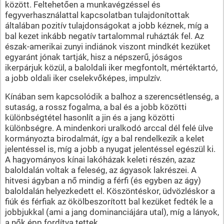
között. Feltehetően a munkavégzéssel és
fegyverhasználattal kapcsolatban tulajdonítottak
általában pozitív tulajdonságokat a jobb kéznek, míg a
bal kezet inkább negatív tartalommal ruházták fel. Az
észak-amerikai zunyi indiánok viszont mindkét kezüket
egyaránt jónak tartják, hisz a népszerű, jóságos
ikerpárjuk közül, a baloldali iker megfontolt, mértéktartó,
a jobb oldali iker cselekvőképes, impulzív.
Kínában sem kapcsolódik a balhoz a szerencsétlenség, a
sutaság, a rossz fogalma, a bal és a jobb közötti
különbségtétel hasonlít a jin és a jang közötti
különbségre. A mindenkori uralkodó arccal dél felé ülve
kormányozta birodalmát, így a bal rendelkezik a kelet
jelentéssel is, míg a jobb a nyugat jelentéssel egészül ki.
A hagyományos kínai lakóházak keleti részén, azaz
baloldalán voltak a feleség, az ágyasok lakrészei. A
hitvesi ágyban a nő mindig a férfi (és egyben az ágy)
baloldalán helyezkedett el. Köszöntéskor, üdvözléskor a
fiúk és férfiak az ökölbeszorított bal kezüket fedték le a
jobbjukkal (ami a jang dominanciájára utal), míg a lányok,
a nők épp fordítva tettek.