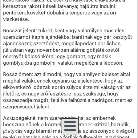
keresztbe rakott kések látványa; hajóútra indulni
pénteken; köveket dobálni a tengerbe vagy az orr
viszketése.
Rosszat jelent: tükröt, kést vagy valamilyen más éles
szerszámot kapni ajándékba; barátnak egy pár kesztyűt
ajándékozni; szerződést, megállapodást áprilisban,
júliusban vagy novemberben aláírni; golfjátékostól
esernyőt kölcsönkérni; egy gombot, egy másik
gomblyukba gombolni; valakit megelőzni a lépcsőn.
Rossz ómen: azt álmodni, hogy valamilyen baleset által
meghal valaki, ennek ugyanis az a jelentése, hogy az
elkövetkező időszak során súlyos érzelmi válság vár az
illetőre, és nagy erőfeszítésre lesz szüksége, hogy
összeszedje magát; felállva felhúzni a nadrágot, mert ez
szegénységet jelent.
Az üzbégeknél nem szerencsés, ha: az embernek
♿
hosszúra nőnek a körmei; ha az ember kritizál, hazudik,
pletykás vagy blamál másokat; ha az asszonyok kivágott
nyakú ruhát viselnek; ha a férfiak fülbevalót, nyakláncot,