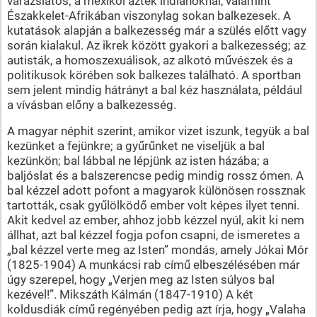
varázslatos; a mexikói azték indiánoknál, valamint
Északkelet-Afrikában viszonylag sokan balkezesek. A
kutatások alapján a balkezesség már a szülés előtt vagy
során kialakul. Az ikrek között gyakori a balkezesség; az
autisták, a homoszexuálisok, az alkotó művészek és a
politikusok körében sok balkezes található. A sportban
sem jelent mindig hátrányt a bal kéz használata, például
a vívásban előny a balkezesség.
A magyar néphit szerint, amikor vizet iszunk, tegyük a bal
kezünket a fejünkre; a gyűrűnket ne viseljük a bal
kezünkön; bal lábbal ne lépjünk az isten házába; a
baljóslat és a balszerencse pedig mindig rossz ómen. A
bal kézzel adott pofont a magyarok különösen rossznak
tartották, csak gyűlölködő ember volt képes ilyet tenni.
Akit kedvel az ember, ahhoz jobb kézzel nyúl, akit ki nem
állhat, azt bal kézzel fogja pofon csapni, de ismeretes a
„bal kézzel verte meg az Isten” mondás, amely Jókai Mór
(1825-1904) A munkácsi rab című elbeszélésében már
úgy szerepel, hogy „Verjen meg az Isten súlyos bal
kezével!”. Mikszáth Kálmán (1847-1910) A két
koldusdiák című regényében pedig azt írja, hogy „Valaha