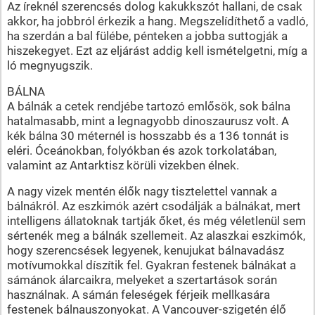
Az íreknél szerencsés dolog kakukkszót hallani, de csak
akkor, ha jobbról érkezik a hang. Megszelídíthető a vadló,
ha szerdán a bal fülébe, pénteken a jobba suttogják a
hiszekegyet. Ezt az eljárást addig kell ismételgetni, míg a
ló megnyugszik.
BÁLNA
A bálnák a cetek rendjébe tartozó emlősök, sok bálna
hatalmasabb, mint a legnagyobb dinoszaurusz volt. A
kék bálna 30 méternél is hosszabb és a 136 tonnát is
eléri. Óceánokban, folyókban és azok torkolatában,
valamint az Antarktisz körüli vizekben élnek.
A nagy vizek mentén élők nagy tisztelettel vannak a
bálnákról. Az eszkimók azért csodálják a bálnákat, mert
intelligens állatoknak tartják őket, és még véletlenül sem
sértenék meg a bálnák szellemeit. Az alaszkai eszkimók,
hogy szerencsések legyenek, kenujukat bálnavadász
motívumokkal díszítik fel. Gyakran festenek bálnákat a
sámánok álarcaikra, melyeket a szertartások során
használnak. A sámán feleségek férjeik mellkasára
festenek bálnauszonyokat. A Vancouver-szigetén élő