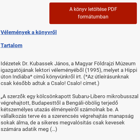
A könyv letöltése PDF
formátumban
Vélemények a könyvről
Tartalom
Idézetek Dr. Kubassek János, a Magyar Földrajzi Múzeum
igazgatójának lektori véleményéből (1995), melyet a Hippi
úton Indiába* című könyvünkről írt. (*Az útleírásunknak
csak később adtuk a Csalo! Csalo! címet.)
„A szerzők egy kölcsönkapott Subaru-Libero mikrobusszal
végrehajtott, Budapesttől a Bengáli-öbölig terjedő
kétszemélyes utazás élményeiről számolnak be. A
vállalkozás terve és a szerencsés végrehajtás manapság
sokak álma, de a sikeres megvalósítás csak kevesek
számára adatik meg (…)