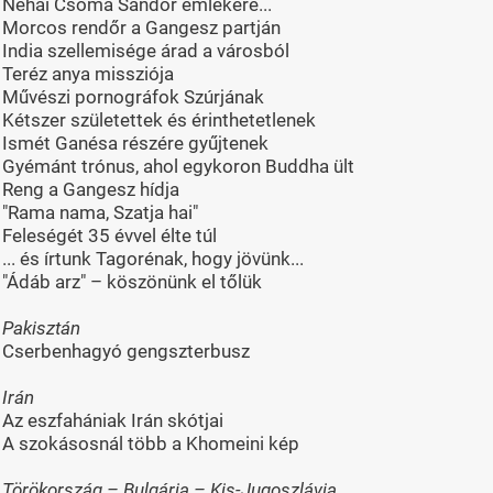
Néhai Csoma Sándor emlékére...
Morcos rendőr a Gangesz partján
India szellemisége árad a városból
Teréz anya missziója
Művészi pornográfok Szúrjának
Kétszer születettek és érinthetetlenek
Ismét Ganésa részére gyűjtenek
Gyémánt trónus, ahol egykoron Buddha ült
Reng a Gangesz hídja
"Rama nama, Szatja hai"
Feleségét 35 évvel élte túl
... és írtunk Tagorénak, hogy jövünk...
"Ádáb arz" – köszönünk el tőlük
Pakisztán
Cserbenhagyó gengszterbusz
Irán
Az eszfahániak Irán skótjai
A szokásosnál több a Khomeini kép
Törökország – Bulgária – Kis-Jugoszlávia