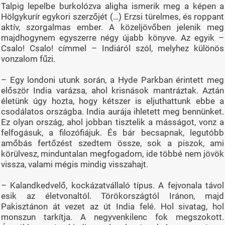
Talpig lepelbe burkolózva aligha ismerik meg a képen a
Hölgykurír egykori szerzőjét (…) Erzsi türelmes, és roppant
aktív, szorgalmas ember. A közeljövőben jelenik meg
majdhogynem egyszerre négy újabb könyve. Az egyik –
Csalo! Csalo! ­címmel – Indiáról szól, melyhez különös
vonzalom fűzi.
– Egy londoni utunk során, a Hyde Parkban érintett meg
először India varázsa, ahol krisnások mantráztak. Aztán
életünk úgy hozta, hogy kétszer is eljuthattunk ebbe a
csodálatos országba. India aurája ihletett meg bennünket.
Ez olyan ország, ahol jobban tisztelik a másságot, vonz a
felfogásuk, a filozófiájuk. És bár becsapnak, legutóbb
amőbás fertőzést szedtem össze, sok a piszok, ami
körülvesz, minduntalan megfogadom, ide többé nem jövök
vissza, valami mégis mindig visszahajt.
– Kalandkedvelő, kockázatvállaló típus. A fejvonala távol
esik az életvonaltól. Törökországtól Iránon, majd
Pakisztánon át vezet az út India felé. Hol sivatag, hol
monszun tarkítja. A negyvenkilenc fok megszokott.