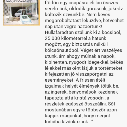
földön egy csapásra elillan összes
sérelmünk, oldódik görcsünk, jókedv
költözik szívünkbe. Nem kevés
megpróbáltatást leküzdve, hetvenhét
nap után végre hazaértünk!
Hullafáradtan szállunk ki a kocsiból,
25 000 kilométerrel a hátunk
mögött, egy biztosítás nélküli
kölcsönautóból. Véget ért veszélyes
utunk, ám ahogy múlnak a napok,
kipihenten, nyugodt idegekkel, békés
lélekkel másként látjuk a történteket,
kifejezetten jó visszapörgetni az
eseményeket. A frissen átélt
izgalmak helyét élmények töltik be,
az ingerek, benyomások kezdenek
tapasztalattá kristályosodni, a
részletek egésszé összeállni. Sőt
mostanában egyre többször azon
kapjuk magunkat, hogy megint
Indiába kívánkozunk...”