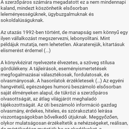
A szerzőpáros számára megadatott ez a nem mindennapi
kaland, mindezt köszönhetik elsősorban
leleményességüknek, ügybuzgalmuknak és
sokoldalúságuknak.
Az utazás 1992-ben történt, de manapság sem könnyű egy
ilyen vállalkozást megszervezni, lebonyolítani. Mint
példájuk mutatja, nem lehetetlen. Akaraterejük, kitartásuk
elismerést érdemel (...)
A könyvkézirat nyelvezete élvezetes, a szöveg stílusa
gördülékeny. A tájleírások, eseményismertetések
megfogalmazásai választékosak, fordulatosak, és
olvasmányosak. A hasonlatok érzékletesek (…) Az egyéni
hangvételű, egészséges humorú beszámoló elsősorban
saját élményeken alapul, de tükrözi a szerzőpáros
olvasottságát, az átlag világjárót meghaladó
tájékozottságát. Az úti beszámoló információ gazdag
olvasmány, érdekes, hiteles, és szórakoztató leírása
viszontagságokban bővelkedő útjuknak. Meggyőzően,
olykor mulatságosan érzékeltetik a nehézségeket, reálisan,
de mértékadóan mutatják be az akadályokat, a