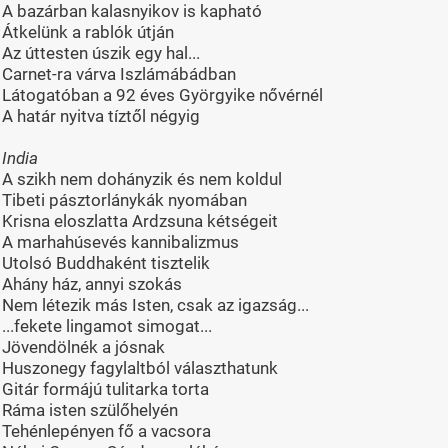
A bazárban kalasnyikov is kapható
Átkelünk a rablók útján
Az úttesten úszik egy hal...
Carnet-ra várva Iszlámábádban
Látogatóban a 92 éves Györgyike nővérnél
A határ nyitva tíztől négyig
India
A szikh nem dohányzik és nem koldul
Tibeti pásztorlánykák nyomában
Krisna eloszlatta Ardzsuna kétségeit
A marhahúsevés kannibalizmus
Utolsó Buddhaként tisztelik
Ahány ház, annyi szokás
Nem létezik más Isten, csak az igazság...
...fekete lingamot simogat...
Jövendölnék a jósnak
Huszonegy fagylaltból választhatunk
Gitár formájú tulitarka torta
Ráma isten szülőhelyén
Tehénlepényen fő a vacsora