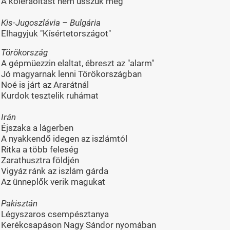
A koleraoltást nem ússzuk meg
Kis-Jugoszlávia – Bulgária
Elhagyjuk "Kísértetországot"
Törökország
A gépmüezzin elaltat, ébreszt az "alarm"
Jó magyarnak lenni Törökországban
Noé is járt az Ararátnál
Kurdok tesztelik ruhámat
Irán
Éjszaka a lágerben
A nyakkendő idegen az iszlámtól
Ritka a több feleség
Zarathusztra földjén
Vigyáz ránk az iszlám gárda
Az ünneplők verik magukat
Pakisztán
Légyszaros csempésztanya
Kerékcsapáson Nagy Sándor nyomában