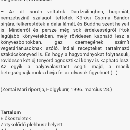
– Az út során voltatok Dardzsilingben, begóniát,
nemzetiszínű szalagot tettetek Körösi Csoma Sándor
sírjára, felkerestétek a dalai lámát, és Buddha szent helyeit
is. Minderről és persze még sok érdekességről írtok
legújabb könyvetekben, mely rövidesen kapható lesz a
könyvesboltokban. igazi csemegének számít
vegetáriánusoknak szóló, indiai recepteket tartalmazó
szakácskönyved is. És hogy a hagyományokat folytassuk,
rövidesen két új tenyérdiagnosztikai könyv is kapható lesz.
Az egyik a pályaválasztást segíti majd, a másik
betegséghajlamokra hívja fel az olvasók figyelmét (...)
(Zentai Mari riportja, Hölgykurír, 1996. március 28.)
Tartalom
Előkészületek
Zötykölődő pléhbusz helyett