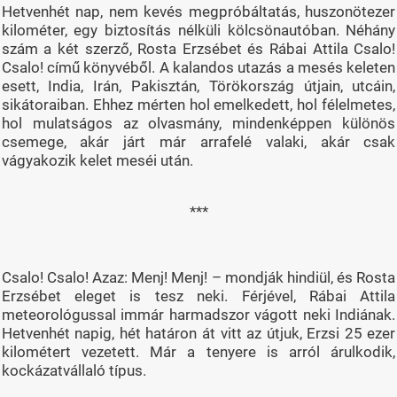
Hetvenhét nap, nem kevés megpróbáltatás, huszonötezer
kilométer, egy biztosítás nélküli kölcsönautóban. Néhány
szám a két szerző, Rosta Erzsébet és Rábai Attila Csalo!
Csalo! című könyvéből. A kalandos utazás a mesés keleten
esett, India, Irán, Pakisztán, Törökország útjain, utcáin,
sikátoraiban. Ehhez mérten hol emelkedett, hol félelmetes,
hol mulatságos az olvasmány, mindenképpen különös
csemege, akár járt már arrafelé valaki, akár csak
vágyakozik kelet meséi után.
***
Csalo! Csalo! Azaz: Menj! Menj! – mondják hindiül, és Rosta
Erzsébet eleget is tesz neki. Férjével, Rábai Attila
meteorológussal immár harmadszor vágott neki Indiának.
Hetvenhét napig, hét határon át vitt az útjuk, Erzsi 25 ezer
kilométert vezetett. Már a tenyere is arról árulkodik,
kockázatvállaló típus.