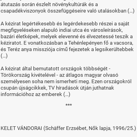
átutazás során észlelt növénykultúrák és a
csapadékviszonyok összefüggéseire való utalásokban (…)
A kézirat legértékesebb és legérdekesebb részei a saját
megfigyeléseken alapuló indiai utca és városleírások,
bazári életképek, melyek elevenné és élvezetessé teszik a
kéziratot. E vonatkozásban a Tehénlepényen fő a vacsora,
és Teréz anya missziója című fejezetek a legsikerültebbek
(…)
A kézirat által bemutatott országok többségét -
Törökország kivételével - az átlagos magyar olvasó
személyesen soha nem ismerheti meg. Ezen országokról
csupán újságcikkek, TV híradások útján juthatnak
információhoz az emberek (…)
***
KELET VÁNDORAI (Schäffer Erzsébet, Nők lapja, 1996/25.)