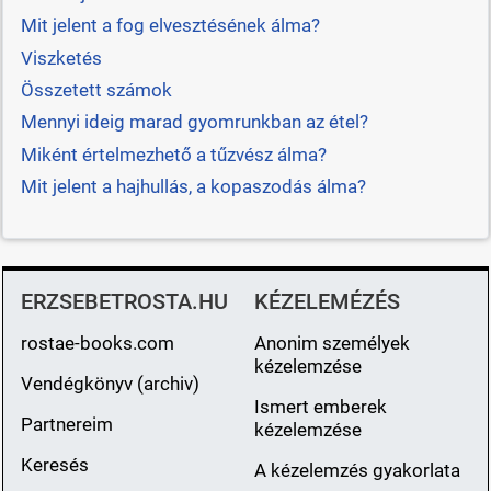
Mit jelent a fog elvesztésének álma?
Viszketés
Összetett számok
Mennyi ideig marad gyomrunkban az étel?
Miként értelmezhető a tűzvész álma?
Mit jelent a hajhullás, a kopaszodás álma?
ERZSEBETROSTA.HU
KÉZELEMÉZÉS
rostae-books.com
Anonim személyek
kézelemzése
Vendégkönyv (archiv)
Ismert emberek
Partnereim
kézelemzése
Keresés
A kézelemzés gyakorlata