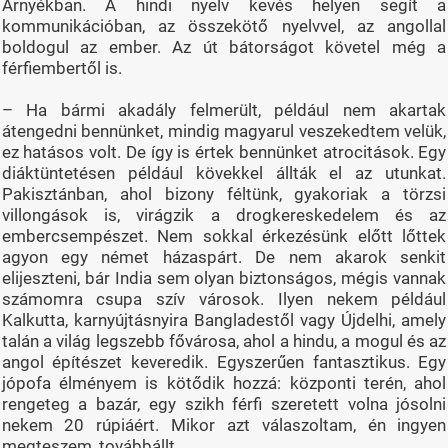
Árnyékban. A hindi nyelv kevés helyen segít a
kommunikációban, az összekötő nyelvvel, az angollal
boldogul az ember. Az út bátorságot követel még a
férfiembertől is.
– Ha bármi akadály felmerült, például nem akartak
átengedni bennünket, mindig magyarul veszekedtem velük,
ez hatásos volt. De így is értek bennünket atrocitások. Egy
diáktüntetésen például kövekkel állták el az utunkat.
Pakisztánban, ahol bizony féltünk, gyakoriak a törzsi
villongások is, virágzik a drogkereskedelem és az
embercsempészet. Nem sokkal érkezésünk előtt lőttek
agyon egy német házaspárt. De nem akarok senkit
elijeszteni, bár India sem olyan biztonságos, mégis vannak
számomra csupa szív városok. Ilyen nekem például
Kalkutta, karnyújtásnyira Bangladestől vagy Újdelhi, amely
talán a világ legszebb fővárosa, ahol a hindu, a mogul és az
angol építészet keveredik. Egyszerűen fantasztikus. Egy
jópofa élményem is kötődik hozzá: központi terén, ahol
rengeteg a bazár, egy szikh férfi szeretett volna jósolni
nekem 20 rúpiáért. Mikor azt válaszoltam, én ingyen
megteszem, továbbállt.