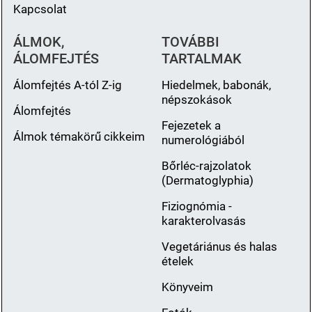
Kapcsolat
ÁLMOK,
TOVÁBBI
ÁLOMFEJTÉS
TARTALMAK
Álomfejtés A-tól Z-ig
Hiedelmek, babonák,
népszokások
Álomfejtés
Fejezetek a
Álmok témakörű cikkeim
numerológiából
Bőrléc-rajzolatok
(Dermatoglyphia)
Fiziognómia -
karakterolvasás
Vegetáriánus és halas
ételek
Könyveim