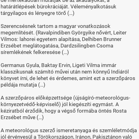
határátlépések bürokráciáját. Véleményalkotásuk
tárgyilagos és lényegre törő (…)
Szerencsésnek tartom a magyar vonatkozások
megemlítését. (Ravalpindiben Györgyike nővért, Leiter
Vilmos: lahorei egyetem alapítása, Delhiben Brunner
Erzsébet meglátogatása, Dardzsilingben Csoma
síremlékének felkeresése (…)
Germanus Gyula, Baktay Ervin, Ligeti Vilma immár
klasszikusnak számító művei után nem könnyű Indiáról
könyvet írni, de lehet és érdemes, amint ezt a szerzőpáros
példája mutatja (…)
A szerzőpáros előképzettsége (újságíró-meteorológus-
környezetvédő-képviselő) jól kiegészíti egymást. A
kéziratból érződik, hogy a végső formába öntés Rosta
Erzsébet műve (…)
A meteorológus szerző ismeretanyaga és szemléletmódja
jól érvényesül a Törökországon, Iránon, Pakisztánon való