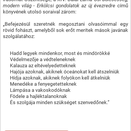
modern világ - Erkölcsi gondolatok az új évezredre
című
könyvének utolsó soraival zárom:
„Befejezésül szeretnék megosztani olvasóimmal egy
rövid fohászt, amelyből sok erőt merítek mások javának
szolgálatához:
Hadd legyek mindenkor, most és mindörökké
Védelmezője a védteleneknek
Kalauza az eltévelyedetteknek
Hajója azoknak, akiknek óceánokat kell átszelniük
Hídja azoknak, akiknek folyókon kell átkelniük
Menedéke a fenyegetetteknek
Lámpása a vakoskodóknak
Födele a hajléktalanoknak
És szolgája minden szükséget szenvedőnek.”