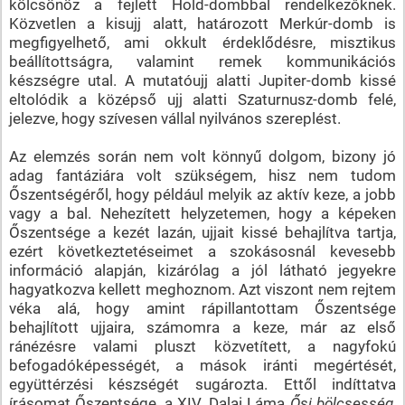
kölcsönöz a fejlett Hold-dombbal rendelkezőknek.
Közvetlen a kisujj alatt, határozott Merkúr-domb is
megfigyelhető, ami okkult érdeklődésre, misztikus
beállítottságra, valamint remek kommunikációs
készségre utal. A mutatóujj alatti Jupiter-domb kissé
eltolódik a középső ujj alatti Szaturnusz-domb felé,
jelezve, hogy szívesen vállal nyilvános szereplést.
Az elemzés során nem volt könnyű dolgom, bizony jó
adag fantáziára volt szükségem, hisz nem tudom
Őszentségéről, hogy például melyik az aktív keze, a jobb
vagy a bal. Nehezített helyzetemen, hogy a képeken
Őszentsége a kezét lazán, ujjait kissé behajlítva tartja,
ezért következtetéseimet a szokásosnál kevesebb
információ alapján, kizárólag a jól látható jegyekre
hagyatkozva kellett meghoznom. Azt viszont nem rejtem
véka alá, hogy amint rápillantottam Őszentsége
behajlított ujjaira, számomra a keze, már az első
ránézésre valami pluszt közvetített, a nagyfokú
befogadóképességét, a mások iránti megértését,
együttérzési készségét sugározta. Ettől indíttatva
írásomat Őszentsége, a XIV. Dalai Láma
Ősi bölcsesség,