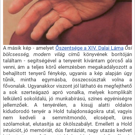
A másik kép - amelyet
Őszentsége a XIV. Dalai Láma
Ősi
bölcsesség, modern világ
című könyvének borítóján
találtam - segítségével a tenyerét kívántam górcső alá
venni, ám a teljes körű elemzésben megakadályozott a
behajlított tenyerű fénykép, ugyanis a kép alapján úgy
tűnik, mintha egymásba, összecsúsztak volna a
fővonalak. Ugyanakkor viszont jól látható és megfejthető
a sok szerteágazó apró vonalka, melyek komplikált
lelkületű sokoldalú, jó munkabírású, színes egyéniségre
jellemzőek. A tenyérélen, a kisujj alatti oldalon
kidudorodó tenyér a Hold tulajdonságokra utal, vagyis
nem kedveli a semmitmondó, elcsépelt, üres
szólamokat, elutasítja az ökölszabályt. Emellett a Hold
intuíciót, jó memóriát, dús fantáziát, nagy utazás kedvet