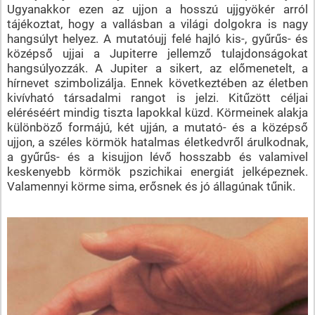
Ugyanakkor ezen az ujjon a hosszú ujjgyökér arról
tájékoztat, hogy a vallásban a világi dolgokra is nagy
hangsúlyt helyez. A mutatóujj felé hajló kis-, gyűrűs- és
középső ujjai a Jupiterre jellemző tulajdonságokat
hangsúlyozzák. A Jupiter a sikert, az előmenetelt, a
hírnevet szimbolizálja. Ennek következtében az életben
kivívható társadalmi rangot is jelzi. Kitűzött céljai
eléréséért mindig tiszta lapokkal küzd. Körmeinek alakja
különböző formájú, két ujján, a mutató- és a középső
ujjon, a széles körmök hatalmas életkedvről árulkodnak,
a gyűrűs- és a kisujjon lévő hosszabb és valamivel
keskenyebb körmök pszichikai energiát jelképeznek.
Valamennyi körme sima, erősnek és jó állagúnak tűnik.