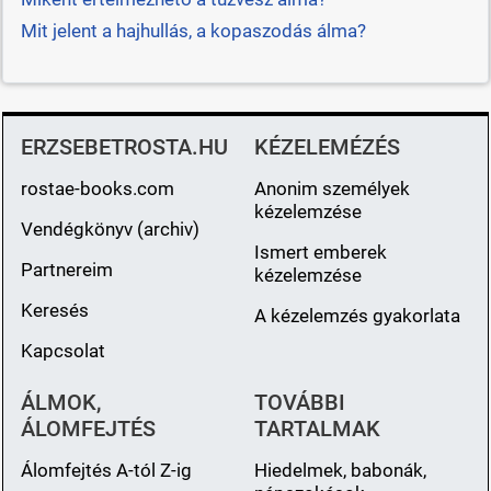
Mit jelent a hajhullás, a kopaszodás álma?
ERZSEBETROSTA.HU
KÉZELEMÉZÉS
rostae-books.com
Anonim személyek
kézelemzése
Vendégkönyv (archiv)
Ismert emberek
Partnereim
kézelemzése
Keresés
A kézelemzés gyakorlata
Kapcsolat
ÁLMOK,
TOVÁBBI
ÁLOMFEJTÉS
TARTALMAK
Álomfejtés A-tól Z-ig
Hiedelmek, babonák,