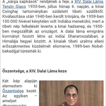
A „sárga sapkások” rendjének a feje, a
XIV. Dalai Láma,
Tenzin Gjaco
1935-ben, július hónap 6. napján, a kínai
Csinghaj tartományban született tibeti szülőktől.
Kiválasztása után 1940-ben került trónjára, de 1959-ben
100 000 hívével kénytelen volt Indiába menekülni, mert a
tibeti nép felkelését leverte a kínai hadsereg, és 1950-
ben megszállták az országot. A dalai láma emigráns
kormányt hozott létre az indiai Dharamszalában, a
Himalája hegyei között. A kínaiak tibeti uralma elleni
erőszakmentes küzdelmét elismerve, 1989-ben Nobel-
békedíjjal tüntették ki.
Őszentsége, a XIV. Dalai Láma keze
Két kép alapján
elemeztem ki
Őszentsége
kezét.
Az egyiken –
amelyet
dharamszalai