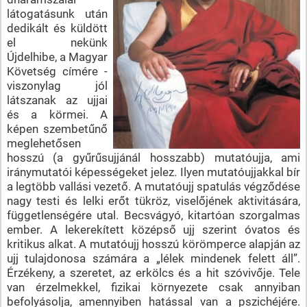
látogatásunk után
dedikált és küldött
el nekünk
Újdelhibe, a Magyar
Követség címére -
viszonylag jól
látszanak az ujjai
és a körmei. A
képen szembetűnő
meglehetősen
hosszú (a gyűrűsujjánál hosszabb) mutatóujja, ami
iránymutatói képességeket jelez. Ilyen mutatóujjakkal bír
a legtöbb vallási vezető. A mutatóujj spatulás végződése
nagy testi és lelki erőt tükröz, viselőjének aktivitására,
függetlenségére utal. Becsvágyó, kitartóan szorgalmas
ember. A lekerekített középső ujj szerint óvatos és
kritikus alkat. A mutatóujj hosszú körömperce alapján az
ujj tulajdonosa számára a „lélek mindenek felett áll”.
Érzékeny, a szeretet, az erkölcs és a hit szóvivője. Tele
van érzelmekkel, fizikai környezete csak annyiban
befolyásolja, amennyiben hatással van a pszichéjére.