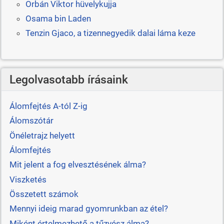
Orbán Viktor hüvelykujja
Osama bin Laden
Tenzin Gjaco, a tizennegyedik dalai láma keze
Legolvasotabb írásaink
Álomfejtés A-tól Z-ig
Álomszótár
Önéletrajz helyett
Álomfejtés
Mit jelent a fog elvesztésének álma?
Viszketés
Összetett számok
Mennyi ideig marad gyomrunkban az étel?
Miként értelmezhető a tűzvész álma?