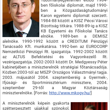
ben főiskolai diplomát, majd 1990-
ben a Közgazdaságtudományi
Karon egyetemi diplomát szerzett.
1984-88 között a KISZ Pécsi Városi
Bizottság titkára. 1988-89-ig a KISZ
KB Egyetemi és Főiskolai Tanács
elnöke. 1989-ben a DEMISZ
alelnöke. 1990-1992 között a CREDITUM Pénzügyi
Tanácsadó Kft. munkatársa. 1992-ben az EUROCORP
Nemzetközi Pénzügyi Rt. igazgatója. 1992-2002 között
az ALTUS Befektetési és Vagyonkezelő Rt.
vezérigazgatója. 2002-2003 között Dr. Medgyessy Péter
kabinetjében a miniszterelnök stratégiai főtanácsadója.
Közben 2003-tól az MSZP Országos Választmányi tagja.
2003. májusától 2004. szeptemberéig a Gyermek-,
Ifjúsági- és Sportminisztérium minisztere, 2004.
szeptember 29-től a Magyar Köztársaság
miniszterelnöke. [Forrás:
http://www.mkogy.hu/
]
A miniszterelnök képein gyakorta
szétterpesztett ujjakkal szónokol,