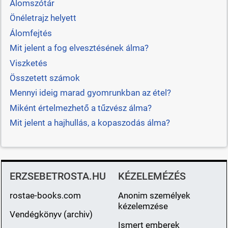
Álomszótár
Önéletrajz helyett
Álomfejtés
Mit jelent a fog elvesztésének álma?
Viszketés
Összetett számok
Mennyi ideig marad gyomrunkban az étel?
Miként értelmezhető a tűzvész álma?
Mit jelent a hajhullás, a kopaszodás álma?
ERZSEBETROSTA.HU
KÉZELEMÉZÉS
rostae-books.com
Anonim személyek
kézelemzése
Vendégkönyv (archiv)
Ismert emberek