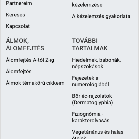
Partnereim
kézelemzése
Keresés
A kézelemzés gyakorlata
Kapcsolat
ÁLMOK,
TOVÁBBI
ÁLOMFEJTÉS
TARTALMAK
Álomfejtés A-tól Z-ig
Hiedelmek, babonák,
népszokások
Álomfejtés
Fejezetek a
Álmok témakörű cikkeim
numerológiából
Bőrléc-rajzolatok
(Dermatoglyphia)
Fiziognómia -
karakterolvasás
Vegetáriánus és halas
ételek