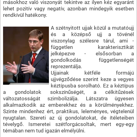
másokhoz való viszonyát tekintve az ilyen kéz egyaránt
lehet pozitív vagy negatív, azonban mindegyik esetben
rendkívül hatékony.
A szétnyitott ujjak közül a mutatóujj
és a középső ujj a tövénél
viszonylag szélesre tárul, ami -
független karakterisztikát
jelképezve - elsősorban a
gondolkodás függetlenségét
reprezentálja.
Ujjainak kétféle formájú
ujjvégződése szerint keze a vegyes
kéztípusba sorolható. Ez a kéztípus
a gondolatok sokszínűségét, a célkitűzések
változatosságát szimbolizálja. Látszatra ügyesen
alkalmazkodik az emberekhez és a körülményekhez.
Szinte mindenhez ért, praktikus, leleményes, végtelenül
nyugtalan. Szereti az új gondolatokat, de ítéleteiben
tévelygő. Ismeretei szétforgácsoltak, mert egy-egy
témában nem tud igazán elmélyülni.