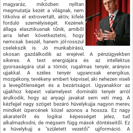
magyaráz, miközben nyíltan
megmutatja kezét a világnak, nem
titkolva el extrovertált, aktív, kifelé
forduló személyiségét. Kezének
állaga elasztikusnak tűnik, amiből
arra lehet következtetni, hogy
nemcsak beszél, hanem jól-rosszul
cselekszik is. Jó munkabírású,
okosan gazdálkodik az erejével. A pénzügyekben
sikeres. A test energiájára és az intellektus
gyorsaságára utal a tömör, rugalmas tenyér, arányos
ujjakkal. A széles tenyér ugyancsak energikus,
mozgékony, tevékeny embert képvisel, aki nehezen viseli
a levegőtlenséget és a bezártságot. Ugyanakkor az
ujjakhoz képest valamelyest domináló tenyér arról
árulkodik, hogy az anyagi javakat sem veti meg. A
kézfejjel nagy szöget bezáró hüvelykujja nagyon merev,
mindkét ízpercének közel azonos a hossza. Ez nagy
akaraterőt és logikai képességet jelez, tud
alkalmazkodni, de mégsem függ mások döntéseitől. Ez
a hüvelykujj a "született vezetői” ujjformáció. A