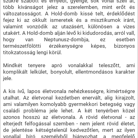
szűkre szabott és ernyedt, gyenge, sok vonal szeli át,
több kívánságot jelez a szerelemben, mint erőt és
változatosságot. A Hold-domb kissé telt, érdeklődést
fejez ki az okkult ismeretek és a misztikumok iránt,
valamint vonzódik az utazásért, különösen a vizes
utakért. A Hold-domb alján lévő ki kidudorodás, arról vall,
hogy van Neptunusz-dombja, ez esetben
természetfölötti érzékenységre képes, bizonyos
titokzatosság lengi körül.
Mindkét tenyere apró vonalakkal teleszőtt, ami
komplikált lelkület, bonyolult, ellentmondásos karakter
jele.
A kis ívű, lapos életvonala nehézkességre, kimértségre
utalhat. Az életvonal kezdetben enervált, alig kirajzolt,
ami valamilyen komolyabb gyermekkori betegség vagy
családi probléma jele lehet. A két tenyérben közel
azonos hosszú az életvonala. A rövid életvonal - az
elterjedt felfogással szemben - nem jelent rövid életet,
de jelentése kétségtelenül kedvezőtlen, mert az ilyen
vonallal bíró személyből hiányozhat a megfelelő