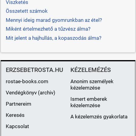
Viszketés
Összetett számok
Mennyi ideig marad gyomrunkban az étel?
Miként értelmezhető a tűzvész álma?
Mit jelent a hajhullás, a kopaszodás álma?
ERZSEBETROSTA.HU
KÉZELEMÉZÉS
rostae-books.com
Anonim személyek
kézelemzése
Vendégkönyv (archiv)
Ismert emberek
Partnereim
kézelemzése
Keresés
A kézelemzés gyakorlata
Kapcsolat