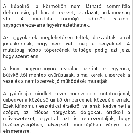
A képekről a körmökön nem látható semmiféle
deformáció, pl. haránt recézet, bordázat, hullámosság
stb. A mandula formájú körmök viszont
anyagcserezavarra figyelmeztethetnek.
Az ujjgyökerek meglehetősen teltek, duzzadtak, arról
júdáskodnak, hogy nem veti meg a kényelmet. A
mutatóujj húsos tőpercének teltsége pedig azt jelzi,
hogy szeret enni.
A kínai hagyományos orvoslás szerint az egyenes,
bütyköktől mentes gyűrűsujjak, sima, kerek ujjpercek a
vese és a nemi szervek jó működését mutatják.
A gyűrűsujja mindkét kezén hosszabb a mutatóujjánál,
ujjbegyei a középső ujj körömpercének közepéig érnek.
Ezek kifinomult esztétikai érzékről vallanak, kedvelheti a
szépet, az ízléses tárgyakat, dolgokat, értékeli a
művészeteket, egyúttal azt is reprezentálják, hogy
tevékenységében, elvégzett munkájában vágyik az
elismerésre.