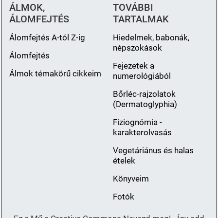
ÁLMOK,
TOVÁBBI
ÁLOMFEJTÉS
TARTALMAK
Álomfejtés A-tól Z-ig
Hiedelmek, babonák,
népszokások
Álomfejtés
Fejezetek a
Álmok témakörű cikkeim
numerológiából
Bőrléc-rajzolatok
(Dermatoglyphia)
Fiziognómia -
karakterolvasás
Vegetáriánus és halas
ételek
Könyveim
Fotók