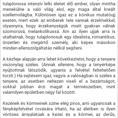
tulajdonosa intenzív lelki életet élő ember, olyan mintha
menekülne a való világ elol, egy maga által kreált
szellemvilágba. Különösen igaz ez a kónikus mutatóujj
esetén, mert ezek az emberek tele vannak érzelmekkel,
olyannyira, hogy érzékenységük miatt gyakran válnak
szomorúvá, melankolikussá. Ám az ilyen ujjak arra is
utalhatnak, hogy tulajdonosuk egy idealista, romantikus,
önzetlen és megértő személy, aki képes másokon
minden ellenszolgáltatás nélkül segíteni.
A kézfeje alapján arra lehet következtetni, hogy a tenyere
viszonylag széles. (Annak ellenére, hogy a tenyérképe
nyújtottnak látszódik, ugyanis a felvétel feltehetően
torzít.) Ha sejtésem igaz, vagyis a valóságban is széles a
tenyere, az esetben nehezen viseli el a bezártságot,
sokkal jobban érzi magát a természetben, mint
valamilyen épületben négy fal között.
Kezének és körmeinek színe elég piros, ami ugyancsak a
fényképfelvétel rovására írható, ha az életben is ilyen
vöröses árnyalatúak a kezei és a körmei, az derűs,