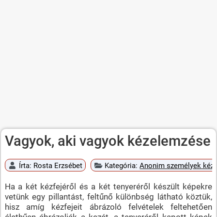
Vagyok, aki vagyok kézelemzése
Írta:
Rosta Erzsébet
Kategória:
Anonim személyek kéz
Ha a két kézfejéről és a két tenyeréről készült képekre
vetünk egy pillantást, feltűnő különbség látható köztük,
hisz amíg kézfejeit ábrázoló felvételek feltehetően
élethűen ábrázolják a kezét, a tenyeréről kapott képek