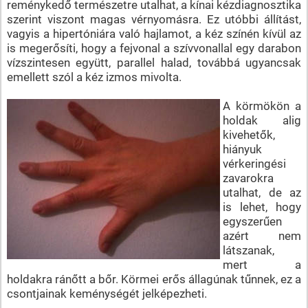
reménykedő természetre utalhat, a kínai kézdiagnosztika
szerint viszont magas vérnyomásra. Ez utóbbi állítást,
vagyis a hipertóniára való hajlamot, a kéz színén kívül az
is megerősíti, hogy a fejvonal a szívvonallal egy darabon
vízszintesen együtt, parallel halad, továbbá ugyancsak
emellett szól a kéz izmos mivolta.
A körmökön a
holdak alig
kivehetők,
hiányuk
vérkeringési
zavarokra
utalhat, de az
is lehet, hogy
egyszerűen
azért nem
látszanak,
mert a
holdakra ránőtt a bőr. Körmei erős állagúnak tűnnek, ez a
csontjainak keménységét jelképezheti.