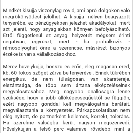
Mindkét kisujja viszonylag rövid, ami apró dolgokon való
megrökönyödést jelölhet. A kisujja mélyen beágyazott
tenyerébe, ez pénzügyekben jelezhet akadályokat, mert
azt jelenti, hogy anyagiakban könnyen befolyásolható.
Ettől függetlenül ez anyagi helyzetét mégsem érinti
negatívan, egyrészt, mert - ha próbálkozik -
rámosolyoghat önre a szerencse, másrészt bizonyos
érzéke is van a vállalkozásokhoz.
Merev hüvelykujja, hosszú és erős, elég magasan ered,
kb. 60 fokos szöget zárva be tenyerével. Ennek tükrében
energikus, de nem túlságosan, van akaratereje,
elszántsága, de több sem ártana elképzeléseinek
megvalósításához. Még nagyobb önállóságra lenne
szüksége, hogy a jobb állóképességűektől se függjön,
ezért nagyobb gonddal kell megválogatnia barátait,
megválasztania a környezetét. Párkapcsolatában nem
elég nyitott, de partnerként kellemes, korrekt, toleráns.
Ha szerelme válságba kerül, nagyon megszenvedi.
Hüvelykujján a felső perc valamivel rövidebb, mint a