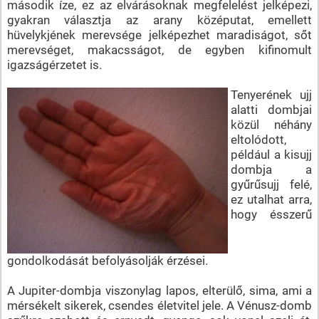
második íze, ez az elvárásoknak megfelelést jelképezi,
gyakran választja az arany középutat, emellett
hüvelykjének merevsége jelképezhet maradiságot, sőt
merevséget, makacsságot, de egyben kifinomult
igazságérzetet is.
Tenyerének ujj
alatti dombjai
közül néhány
eltolódott,
például a kisujj
dombja a
gyűrűsujj felé,
ez utalhat arra,
hogy ésszerű
gondolkodását befolyásolják érzései.
A Jupiter-dombja viszonylag lapos, elterülő, sima, ami a
mérsékelt sikerek, csendes életvitel jele. A Vénusz-domb