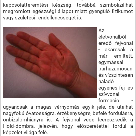
kapcsolatteremtési készség, továbbá szimbolizálhat
megromlott egészségi állapot miatt gyengülő fizikumot
vagy születési rendellenességet is.
Az
életvonalból
eredő fejvonal
- akárcsak a
már említett,
egymással
párhuzamosan
és vízszintesen
haladó
egyenes fej- és
szívvonal
formáció -
ugyancsak a magas vérnyomás egyik jele, de utalhat
nagyfokú óvatosságra, érzékenységre, befelé fordulásra,
önbizalomhiányra is. A fejvonal vége leereszkedik a
Hold-dombra, jelezvén, hogy előszeretettel fordul a
képzelet világa felé.