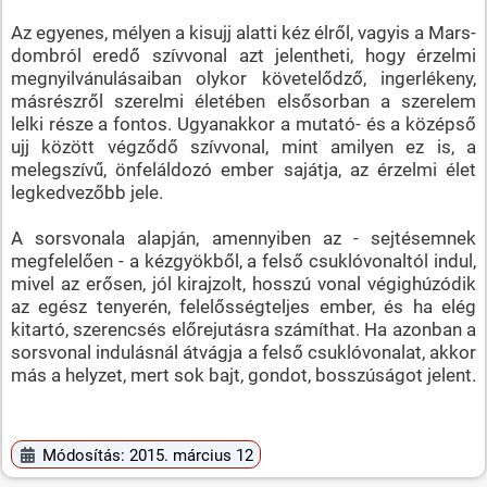
Az egyenes, mélyen a kisujj alatti kéz élről, vagyis a Mars-
dombról eredő szívvonal azt jelentheti, hogy érzelmi
megnyilvánulásaiban olykor követelődző, ingerlékeny,
másrészről szerelmi életében elsősorban a szerelem
lelki része a fontos. Ugyanakkor a mutató- és a középső
ujj között végződő szívvonal, mint amilyen ez is, a
melegszívű, önfeláldozó ember sajátja, az érzelmi élet
legkedvezőbb jele.
A sorsvonala alapján, amennyiben az - sejtésemnek
megfelelően - a kézgyökből, a felső csuklóvonaltól indul,
mivel az erősen, jól kirajzolt, hosszú vonal végighúzódik
az egész tenyerén, felelősségteljes ember, és ha elég
kitartó, szerencsés előrejutásra számíthat. Ha azonban a
sorsvonal indulásnál átvágja a felső csuklóvonalat, akkor
más a helyzet, mert sok bajt, gondot, bosszúságot jelent.
Módosítás: 2015. március 12