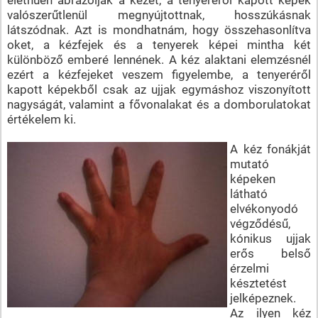
valószerűtlenül megnyújtottnak, hosszúkásnak
látszódnak. Azt is mondhatnám, hogy összehasonlítva
oket, a kézfejek és a tenyerek képei mintha két
különböző emberé lennének. A kéz alaktani elemzésnél
ezért a kézfejeket veszem figyelembe, a tenyeréről
kapott képekből csak az ujjak egymáshoz viszonyított
nagyságát, valamint a fővonalakat és a domborulatokat
értékelem ki.
A kéz fonákját
mutató
képeken
látható
elvékonyodó
végződésű,
kónikus ujjak
erős belső
érzelmi
késztetést
jelképeznek.
Az ilyen kéz